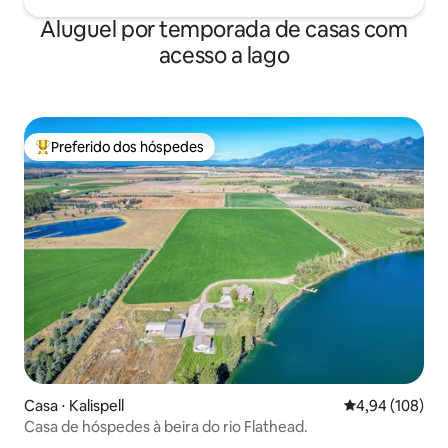
Aluguel por temporada de casas com
acesso a lago
Preferido dos hóspedes
Entre os melhores preferidos dos hóspedes
Casa ⋅ Kalispell
4,94 de uma av
4,94 (108)
Casa de hóspedes à beira do rio Flathead.