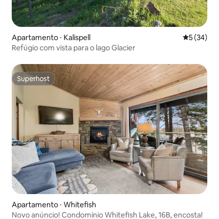
Apartamento ⋅ Kalispell
5 de uma a
5 (34)
Refúgio com vista para o lago Glacier
Superhost
Superhost
Apartamento ⋅ Whitefish
Novo anúncio! Condomínio Whitefish Lake, 16B, encosta!