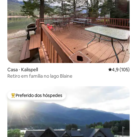
Casa ⋅ Kalispell
4,9 de uma av
4,9 (105)
Retiro em família no lago Blaine
Preferido dos hóspedes
Entre os melhores preferidos dos hóspedes