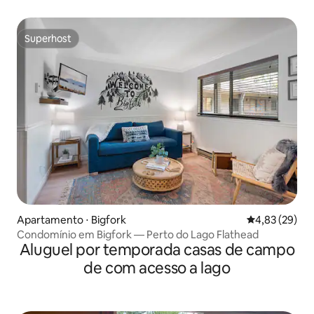
Superhost
Superhost
Apartamento ⋅ Bigfork
4,83 de uma a
4,83 (29)
Condomínio em Bigfork — Perto do Lago Flathead
Aluguel por temporada casas de campo
de com acesso a lago