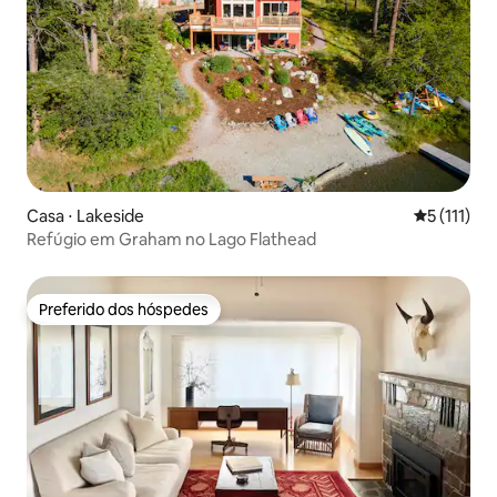
Casa ⋅ Lakeside
5 de uma av
5 (111)
Refúgio em Graham no Lago Flathead
Preferido dos hóspedes
Preferido dos hóspedes