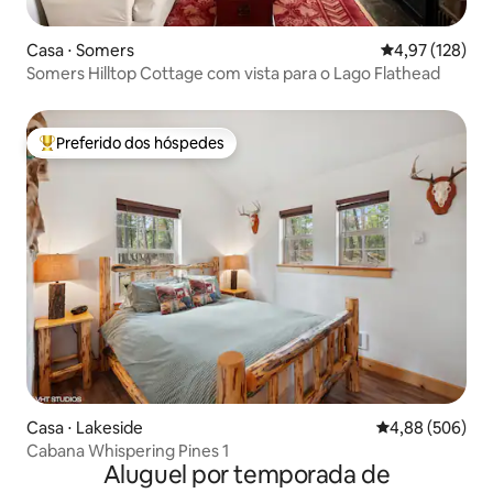
Casa ⋅ Somers
4,97 de uma av
4,97 (128)
Somers Hilltop Cottage com vista para o Lago Flathead
Preferido dos hóspedes
Entre os melhores preferidos dos hóspedes
Casa ⋅ Lakeside
4,88 de uma ava
4,88 (506)
Cabana Whispering Pines 1
Aluguel por temporada de