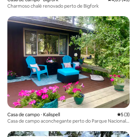
Charmoso chalé renovado perto de Bigfork
Casa de campo ⋅ Kalispell
5 de uma 
5 (3)
Casa de campo aconchegante perto do Parque Nacional
Glacier e Whitefish!