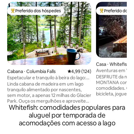
Preferido dos hóspedes
Preferido dos 
Entre os melhores preferidos dos hóspedes
Entre os melhore
Casa ⋅ Whitefish
Aventuras em Wyl
Cabana ⋅ Columbia Falls
4,99 de uma avaliação média de 
4,99 (124)
DESFRUTE da natu
Espetacular e tranquilo à beira do lago:
MONTANA com T
Glacier a 12 milhas
Linda cabana de madeira em um lago
comodidades. Caminhe, ande de
tranquilo alimentado por nascentes,
bicicleta, jogue go
sem motor, a apenas 12 milhas do Glacier
snowboard, relaxe
Park. Ouça os mergulhões e aproveite
mergulhe em sua 
Whitefish: comodidades populares para
um momento tranquilo e divertido em
hidromassagem! Ba
família. Nade, pesque e reme no
aluguel por temporada de
localizado a MINU
paradisíaco lago Spoon Trilhas de
acomodações com acesso a lago
Whitefish! A 8 mil
caminhada e ciclismo começam em
Mountain Ski Resor
nossa propriedade e se juntam a trilhas
carro do Parque Na