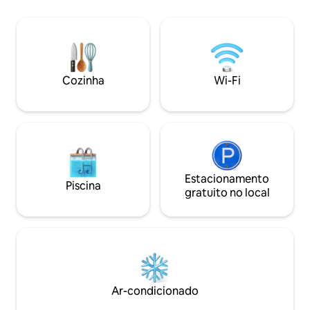
em Canyon Creek. Desfrute de cozinha
minutos a pé da pr
gourmet, roupa de cama luxuosa, lareira
Fornecemos mapas,
aconchegante, fogueira externa, rede e
pacotes de caminh
sala de jogos com mesa de pingue-
cadeados, suprime
pongue, pebolim e jogos de tabuleiro. Na
especiarias, lanch
alta temporada, só podemos aceitar
Adoramos Montan
Cozinha
Wi-Fi
reservas de sexta a sexta, e
você aproveite co
recomendamos a contratação de um
seguro de viagem.
Estacionamento
Piscina
gratuito no local
Ar-condicionado