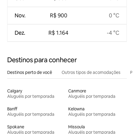
Nov.
R$ 900
0 °C
Dez.
R$ 1.164
-4 °C
Destinos para conhecer
Destinos perto de você
Outros tipos de acomodações
Pr
Calgary
Canmore
Aluguéis por temporada
Aluguéis por temporada
Banff
Kelowna
Aluguéis por temporada
Aluguéis por temporada
Spokane
Missoula
Aluguéis por temporada
Aluguéis por temporada