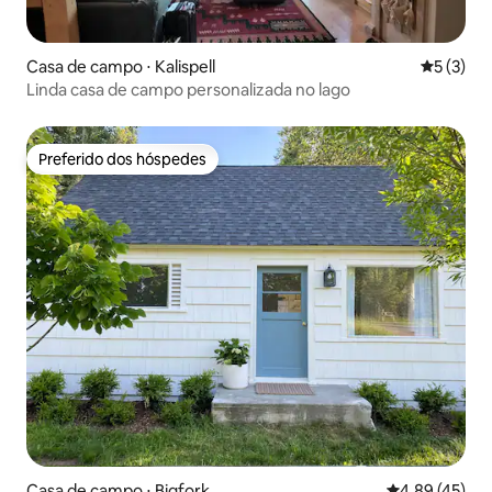
Casa de campo ⋅ Kalispell
5 de uma 
5 (3)
Linda casa de campo personalizada no lago
Preferido dos hóspedes
Preferido dos hóspedes
Casa de campo ⋅ Bigfork
4,89 de uma a
4,89 (45)