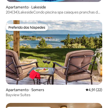
Apartamento ⋅ Lakeside
204(34)LakesideCondo piscina spa caiaques pranchas de
SUP
Preferido dos hóspedes
Preferido dos hóspedes
Apartamento ⋅ Somers
4,91 de uma a
4,91 (22)
Bayview Suites