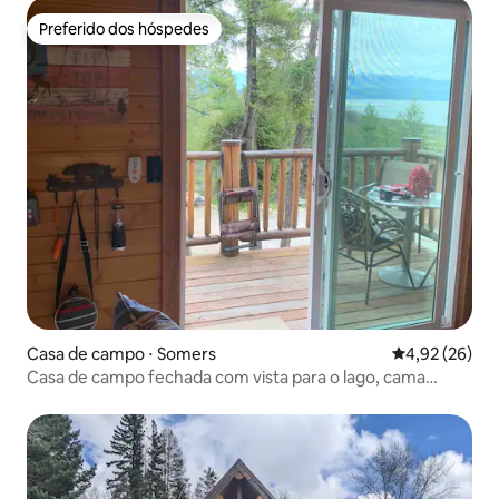
Preferido dos hóspedes
Preferido dos hóspedes
Casa de campo ⋅ Somers
4,92 de uma a
4,92 (26)
Casa de campo fechada com vista para o lago, cama
queen size, cozinha pequena e carregador de veículo
elétrico