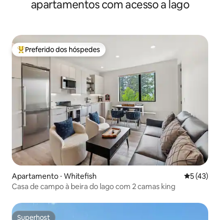
apartamentos com acesso a lago
Preferido dos hóspedes
Entre os melhores preferidos dos hóspedes
Apartamento ⋅ Whitefish
5 de uma a
5 (43)
Casa de campo à beira do lago com 2 camas king
Superhost