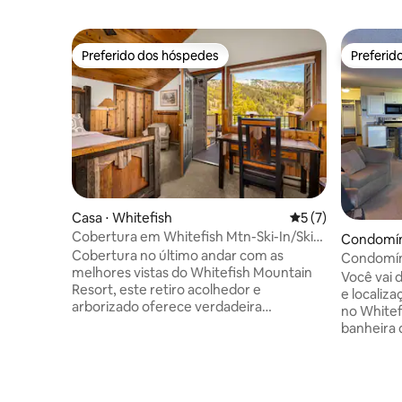
Preferido dos hóspedes
Preferid
Preferido dos hóspedes
Preferid
Casa ⋅ Whitefish
5 de uma avaliação
5 (7)
Cobertura em Whitefish Mtn-Ski-In/Ski-
Condomíni
Out
Cobertura no último andar com as
Condomíni
melhores vistas do Whitefish Mountain
Você vai 
Resort, este retiro acolhedor e
e localiz
arborizado oferece verdadeira
no Whitef
conveniência de entrada/saída de esqui e
banheira
2 varandas com vista para café ao nascer
renovada 
do sol e brilho ao pôr do sol. Interior: um
cadeiras 
fogão a lenha aconchegante, cozinha
quarto e
completa em granito e 3 quartos/3
pessoas e