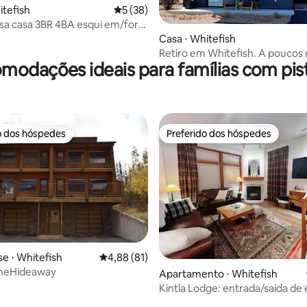
média de 5, 28 avaliações
itefish
5 de uma avaliação média de 5, 38 avalia
5 (38)
sa casa 3BR 4BA esqui em/fora
fish Mtn
Casa ⋅ Whitefish
Retiro em Whitefish. A poucos
modações ideais para famílias com pist
da estação de esqui | Parque N
Glacier.
o dos hóspedes
Preferido dos hóspedes
o dos hóspedes
Preferido dos hóspedes
média de 5, 32 avaliações
e ⋅ Whitefish
4,88 de uma avaliação média de 5, 81 avalia
4,88 (81)
neHideaway
Apartamento ⋅ Whitefish
Kintla Lodge: entrada/saída de 