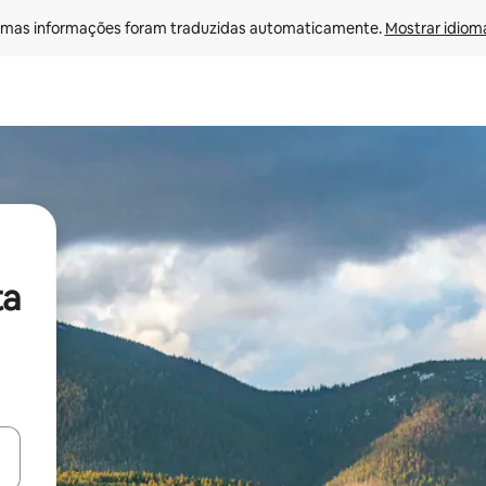
mas informações foram traduzidas automaticamente. 
Mostrar idioma
ta
ore-os usando as seta para cima e para baixo do teclado ou tocando e