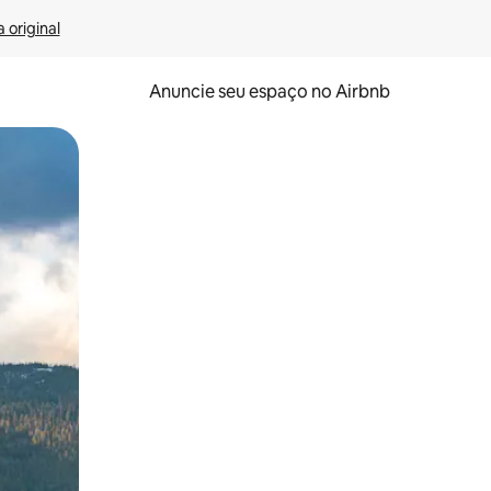
 original
Anuncie seu espaço no Airbnb
 deslizando o dedo na tela.