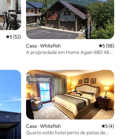
5 de uma avaliação média de 5, 52 avaliações
5 (52)
ções
Casa ⋅ Whitefish
5 de uma avaliação
5 (58)
A propriedade em Home Again 6BD 4BA
Vistas incríveis
Superhost
Superhost
Casa ⋅ Whitefish
5 de uma avaliaçã
5 (4)
Quarto estilo hotel perto de pistas de
esqui