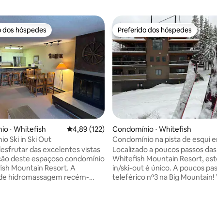
o dos hóspedes
Preferido dos hóspedes
o dos hóspedes
Preferido dos hóspedes
 média de 5, 7 avaliações
o ⋅ Whitefish
4,89 de uma avaliação média de 5, 122 avalia
4,89 (122)
Condomínio ⋅ Whitefish
o Ski in Ski Out
Condomínio na pista de esqui 
Whitefish
desfrutar das excelentes vistas
Localizado a poucos passos das
ação deste espaçoso condomínio
Whitefish Mountain Resort, este
ish Mountain Resort. A
in/ski-out é único. A poucos pa
 de hidromassagem recém-
teleférico nº3 na Big Mountain!
fica a poucos passos das
pode esquiar e praticar snowbo
1 e 2, este apartamento de um
depois mergulhar em sua banhe
 um banheiro acomoda 5
hidromassagem privativa. Este
 é a sua base para muitas
apartamento de 2 quartos e 2 