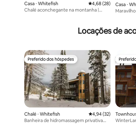
Casa ⋅ Whitefish
4,68 de uma avaliação 
4,68 (28)
Casa ⋅ Wh
Chalé aconchegante na montanha |
Maravilho
Jacuzzi | Pista de esqui
em White
Locações de aco
Preferido dos hóspedes
Preferid
Preferido dos hóspedes
Preferid
Chalé ⋅ Whitefish
4,94 de uma avaliação 
4,94 (32)
Townhous
Banheira de hidromassagem privativa
WinterLa
em Whitefish Ski In/SkiOut