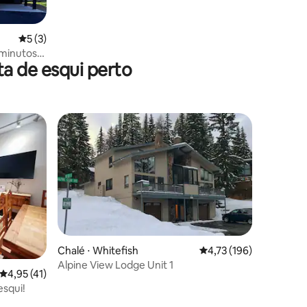
ções
5 de uma avaliação média de 5, 3 avaliações
5 (3)
 minutos
a de esqui perto
acional de
Chalé ⋅ Whitefish
4,73 de uma avaliação 
4,73 (196)
ções
Alpine View Lodge Unit 1
4,95 de uma avaliação média de 5, 41 avaliações
4,95 (41)
esqui!