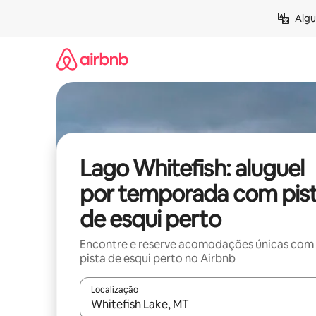
Pular
Algu
para
o
conteúdo
Lago Whitefish: aluguel
por temporada com pis
de esqui perto
Encontre e reserve acomodações únicas com
pista de esqui perto no Airbnb
Localização
Quando os resultados estiverem disponíveis, expl