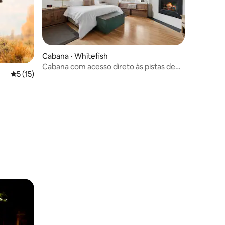
Cabana ⋅ Whitefish
Cabana com acesso direto às pistas de
5 de uma avaliação média de 5, 15 avaliações
5 (15)
esqui, banheira de hidromassagem e
sauna
ções