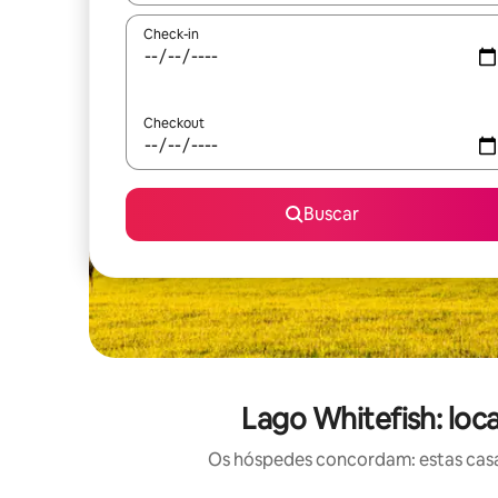
Check-in
Checkout
Buscar
Lago Whitefish: loc
Os hóspedes concordam: estas casas