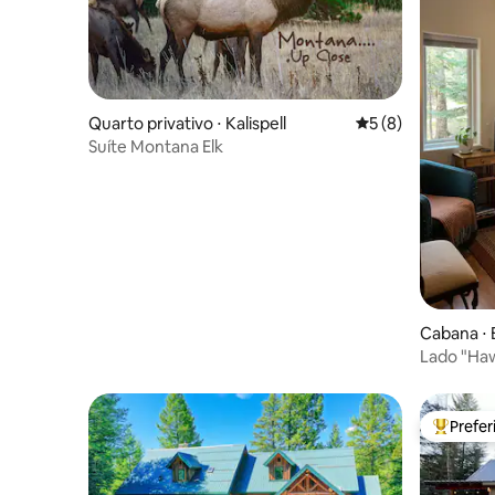
Quarto privativo ⋅ Kalispell
5 de uma avaliação
5 (8)
Suíte Montana Elk
Cabana ⋅ 
Lado "Ha
Prefe
Entre os