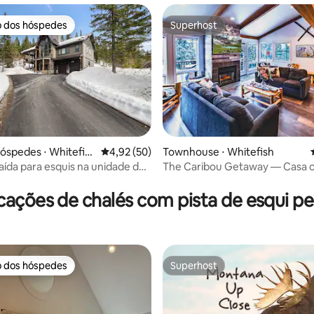
o dos hóspedes
Superhost
o dos hóspedes
Superhost
média de 5, 60 avaliações
hóspedes ⋅ Whitefis
4,92 de uma avaliação média de 5, 50 avalia
4,92 (50)
Townhouse ⋅ Whitefish
aída para esquis na unidade de
The Caribou Getaway — Casa 
 Mountain
entrada/saída para esqui
cações de chalés com pista de esqui pe
o dos hóspedes
Superhost
o dos hóspedes
Superhost