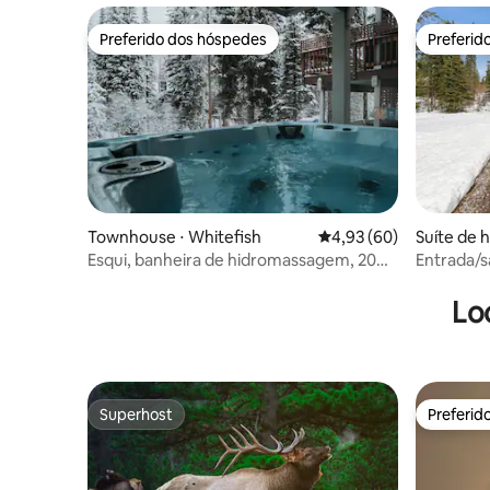
Preferido dos hóspedes
Preferid
Preferido dos hóspedes
Preferid
Townhouse ⋅ Whitefish
4,93 de uma avaliação 
4,93 (60)
Suíte de 
h
Esqui, banheira de hidromassagem, 20
Entrada/s
lugares! 45 min até Glacier
Whitefish
Lo
Superhost
Preferid
Superhost
Preferid