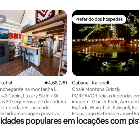
st
Preferido dos hóspedes
st
Preferido dos hóspedes
édia de 5, 123 avaliações
itefish
4,68 de uma avaliação média de 5, 28 avalia
4,68 (28)
Cabana ⋅ Kalispell
onchegante na montanha |
Chalé Montana Grizzly
Pista de esqui
 Bear #3 Cabin, Luxury Ski In / Ski
POR FAVOR, leia as legendas e
as 30 segundos a pé da cadeira
imagem. Glacier Park, Aeropor
 comodidades, incluindo
Bigfork, Whitefish, Kalispell, Re
de hidromassagem privativa,
Esqui, Lago Flathead e Jewel Ba
idades populares em locações com pist
r condicionado, varanda frontal
proximidades! Nosso alojamen
asqueira e muito mais.
cabana de madeira aconchegant
5 pessoas confortavelmente
para a montanha, oferecendo
rtos 2 e 2 casas de banho,
serenidade e privacidade. A p