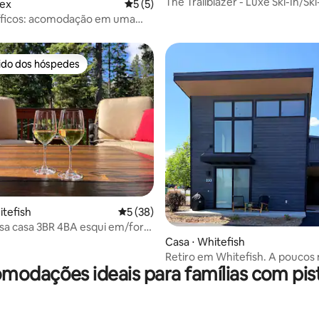
The Trailblazer - Luxe Ski-In/S
sex
5 de uma avaliação média de 5, 5 avalia
5 (5)
banheira de hidromassagem!
cíficos: acomodação em uma
 floresta
rido dos hóspedes
 melhores preferidos dos hóspedes
itefish
5 de uma avaliação média de 5, 38 avalia
5 (38)
sa casa 3BR 4BA esqui em/fora
fish Mtn
Casa ⋅ Whitefish
Retiro em Whitefish. A poucos
modações ideais para famílias com pist
da estação de esqui | Parque N
Glacier.