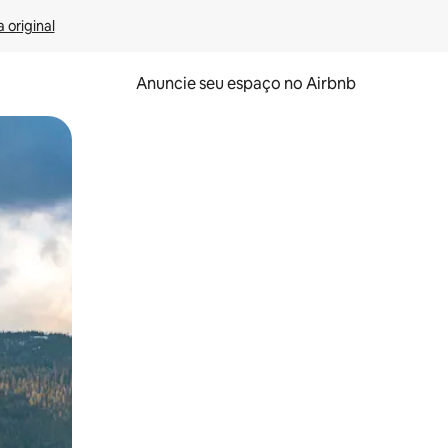
 original
Anuncie seu espaço no Airbnb
 deslizando o dedo na tela.