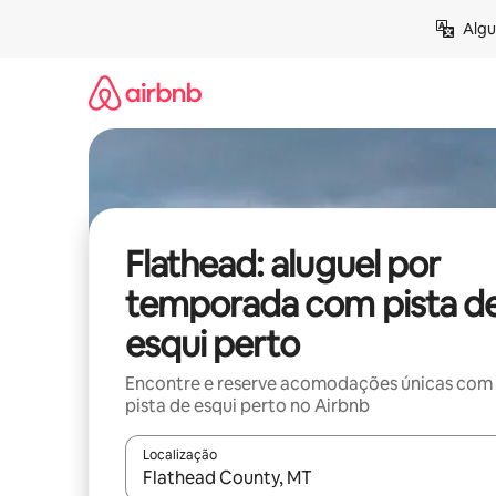
Pular
Algu
para
o
conteúdo
Flathead: aluguel por
temporada com pista d
esqui perto
Encontre e reserve acomodações únicas com
pista de esqui perto no Airbnb
Localização
Quando os resultados estiverem disponíveis, expl