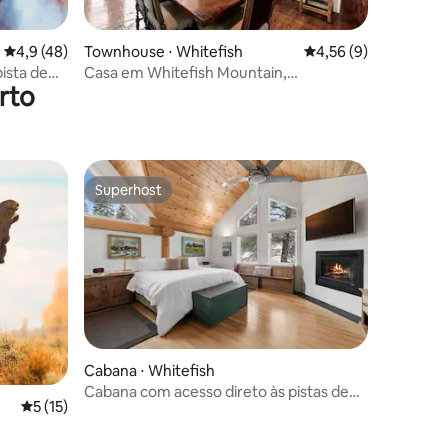
ções
4,9 de uma avaliação média de 5, 48 avaliações
4,9 (48)
Townhouse ⋅ Whitefish
4,56 de uma avaliaçã
4,56 (9)
ista de
Casa em Whitefish Mountain,
rto
caminhadas, ciclismo
Superhost
Superhost
Cabana ⋅ Whitefish
Cabana com acesso direto às pistas de
5 de uma avaliação média de 5, 15 avaliações
5 (15)
esqui, banheira de hidromassagem e
sauna