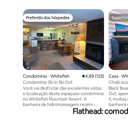
Preferido dos hóspedes
Superho
Preferido dos hóspedes
Superho
Condomínio ⋅ Whitefish
4,89 de uma avaliação m
4,89 (123)
Casa ⋅ Wh
Condomínio Ski in Ski Out
Chalé ac
Jacuzzi | 
Você vai desfrutar das excelentes vistas
​​​​​​​Black
e localização deste espaçoso condomínio
Out, apen
no Whitefish Mountain Resort. A
3, muitas
banheira de hidromassagem recém-
banheira 
Flathead: comod
renovada fica a poucos passos das
lareira, a
cadeiras 1 e 2, este apartamento de um
com churr
quarto e um banheiro acomoda 5
Acomoda 
pessoas e é a sua base para muitas
com 2 qua