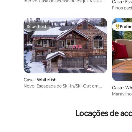
Incrível casa de acesso de esqui! Vistas
Casa ⋅ Es
enormes!
Pinos pa
geleira na
Superhost
Prefe
Superhost
Entre os
Casa ⋅ Whitefish
Novo! Escapada de Ski-In/Ski-Out em
Casa ⋅ Wh
Whitefish com banheira de
Maravilho
hidromassagem!
em White
Locações de aco