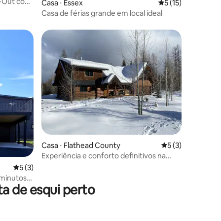
ki-Out com
ções
Casa ⋅ Essex
5 de uma avaliação
5 (15)
Casa de férias grande em local ideal
Casa ⋅ Flathead County
5 de uma avaliaçã
5 (3)
ções
Experiência e conforto definitivos na
natureza de Montana
5 de uma avaliação média de 5, 3 avaliações
5 (3)
 minutos
a de esqui perto
acional de