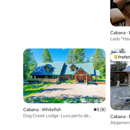
Cabana ⋅ 
Lado "Ha
Prefe
Entre os
Cabana ⋅ Whitefish
5 de uma avaliação
5 (8)
Dog Creek Lodge: Luxo perto de
Cabana ⋅ 
Whitefish, MT
Alojamen