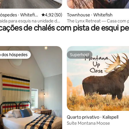
média de 5, 60 avaliações
hóspedes ⋅ Whitefis
4,92 de uma avaliação média de 5, 50 avalia
4,92 (50)
Townhouse ⋅ Whitefish
aída para esquis na unidade de
The Lynx Retreat — Casa com p
cações de chalés com pista de esqui pe
 Mountain
esqui
o dos hóspedes
Superhost
o dos hóspedes
Superhost
 média de 5, 8 avaliações
Quarto privativo ⋅ Kalispell
Suíte Montana Moose