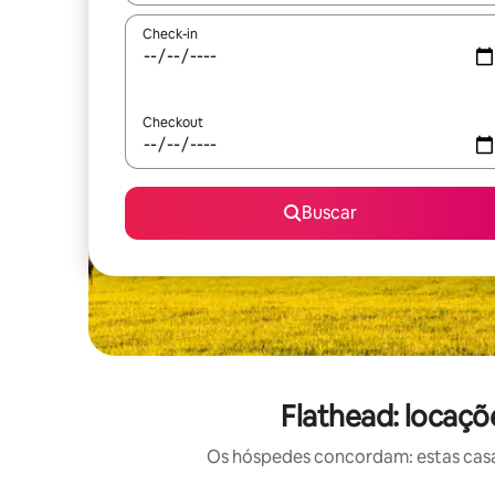
Check-in
Checkout
Buscar
Flathead: locaçõ
Os hóspedes concordam: estas casas