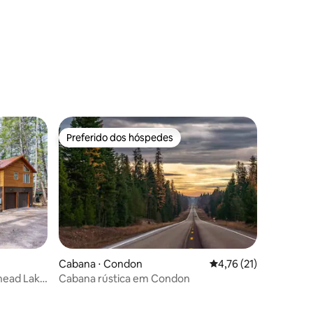
ções
Preferido dos hóspedes
Preferido dos hóspedes
Cabana ⋅ Condon
4,76 de uma avaliação
4,76 (21)
head Lake
Cabana rústica em Condon
ções