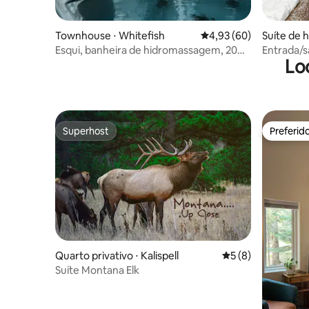
Townhouse ⋅ Whitefish
4,93 de uma avaliação 
4,93 (60)
Suíte de 
h
Esqui, banheira de hidromassagem, 20
Entrada/s
Lo
lugares! 45 min até Glacier
Whitefish
Superhost
Preferid
Superhost
Preferid
Quarto privativo ⋅ Kalispell
5 de uma avaliação
5 (8)
Suíte Montana Elk