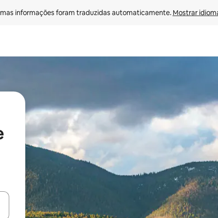
mas informações foram traduzidas automaticamente. 
Mostrar idioma
e
ore-os usando as seta para cima e para baixo do teclado ou tocando e