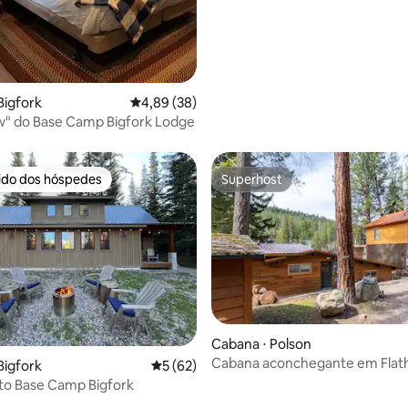
Bigfork
4,89 de uma avaliação média de 5, 38 avalia
4,89 (38)
w" do Base Camp Bigfork Lodge
rido dos hóspedes
Superhost
 melhores preferidos dos hóspedes
Superhost
 média de 5, 8 avaliações
Cabana ⋅ Polson
Cabana aconchegante em Flat
Bigfork
5 de uma avaliação média de 5, 62 avalia
5 (62)
| Doca privativa e caiaques
to Base Camp Bigfork