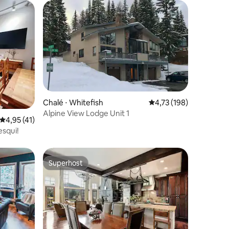
Chalé ⋅ Whitefish
4,73 de uma avaliação 
4,73 (198)
ções
Alpine View Lodge Unit 1
4,95 de uma avaliação média de 5, 41 avaliações
4,95 (41)
esqui!
Superhost
Superhost