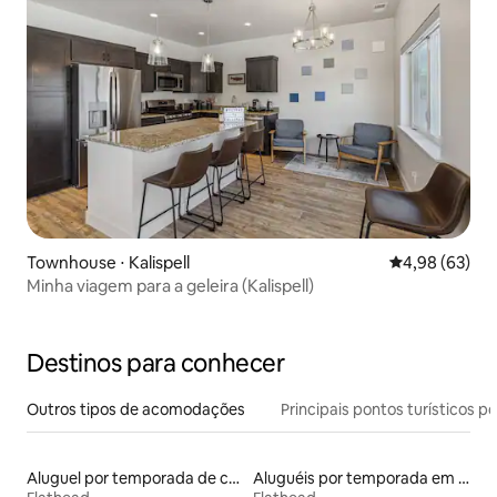
Townhouse ⋅ Kalispell
4,98 de uma a
4,98 (63)
Minha viagem para a geleira (Kalispell)
Destinos para conhecer
Outros tipos de acomodações
Principais pontos turísticos po
Aluguel por temporada de casas arredondadas
Aluguéis por temporada em acampamentos