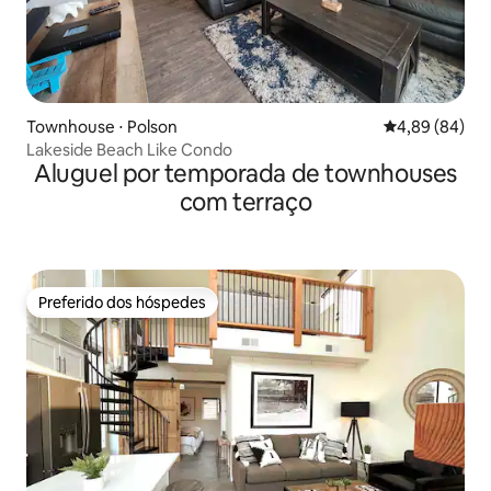
Townhouse ⋅ Polson
4,89 de uma av
4,89 (84)
Lakeside Beach Like Condo
Aluguel por temporada de townhouses
com terraço
Preferido dos hóspedes
Preferido dos hóspedes