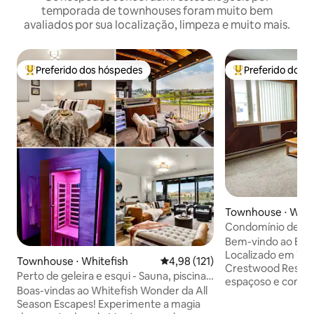
temporada de townhouses foram muito bem
avaliados por sua localização, limpeza e muito mais.
Preferido dos hóspedes
Preferido dos 
Entre os melhores preferidos dos hóspedes
Entre os melhore
Townhouse ⋅ Whit
Condomínio de nív
para a montanha p
Bem-vindo ao Bear
Localizado em Whi
Townhouse ⋅ Whitefish
4,98 de uma avaliação média de 
4,98 (121)
Crestwood Resort
Perto de geleira e esqui - Sauna, piscina
espaçoso e confo
de imersão, banheira de hidromassagem
Boas-vindas ao Whitefish Wonder da All
um andar em um ed
Season Escapes! Experimente a magia
lado. Acomoda 6 p