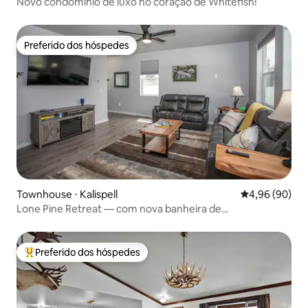
Novo condomínio de luxo no coração de Whitefish!
Preferido dos hóspedes
Preferido dos hóspedes
Townhouse ⋅ Kalispell
4,96 de uma av
4,96 (90)
Lone Pine Retreat — com nova banheira de
hidromassagem 3 quartos/2,5 banheiros
Preferido dos hóspedes
Entre os melhores preferidos dos hóspedes