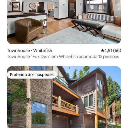
Townhouse ⋅ Whitefish
4,91 de uma a
4,91 (66)
Townhouse "Fox Den" em Whitefish acomoda 12 pessoas
Preferido dos hóspedes
Preferido dos hóspedes