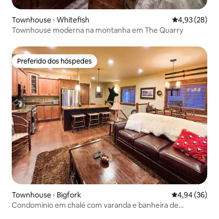
Townhouse ⋅ Whitefish
4,93 de uma a
4,93 (28)
Townhouse moderna na montanha em The Quarry
Preferido dos hóspedes
Preferido dos hóspedes
Townhouse ⋅ Bigfork
4,94 de uma a
4,94 (36)
Condomínio em chalé com varanda e banheira de
hidromassagem