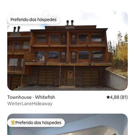
Preferido dos hóspedes
Preferido dos hóspedes
Townhouse ⋅ Whitefish
4,88 de uma a
4,88 (81)
WinterLaneHideaway
Preferido dos hóspedes
Entre os melhores preferidos dos hóspedes