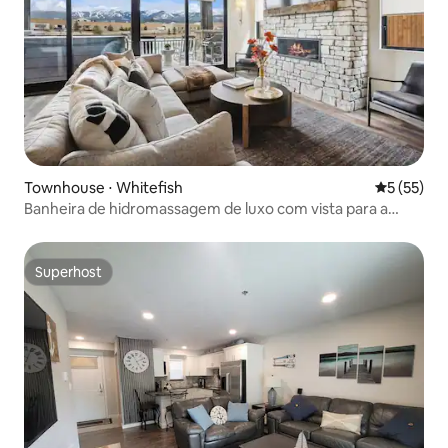
Townhouse ⋅ Whitefish
5 de uma a
5 (55)
Banheira de hidromassagem de luxo com vista para a
montanha perto de geleira e esqui
Superhost
Superhost