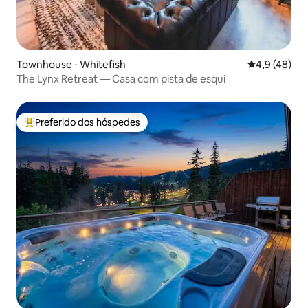
Townhouse ⋅ Whitefish
4,9 de uma a
4,9 (48)
The Lynx Retreat — Casa com pista de esqui
Preferido dos hóspedes
Entre os melhores preferidos dos hóspedes