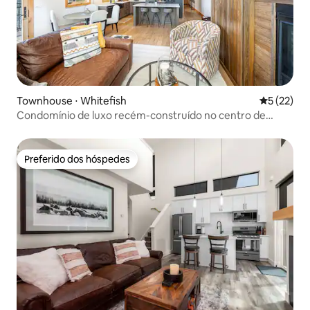
Townhouse ⋅ Whitefish
5 de uma a
5 (22)
Condomínio de luxo recém-construído no centro de
Whitefish
Preferido dos hóspedes
Preferido dos hóspedes