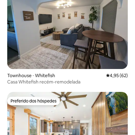
Townhouse ⋅ Whitefish
4,95 de uma a
4,95 (62)
Casa Whitefish recém-remodelada
Preferido dos hóspedes
Preferido dos hóspedes