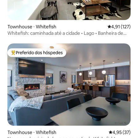
Townhouse ⋅ Whitefish
4,91 de uma av
4,91 (127)
Whitefish: caminhada até a cidade • Lago • Banheira de
hidromassagem, piscina, esqui
Preferido dos hóspedes
Entre os melhores preferidos dos hóspedes
Townhouse ⋅ Whitefish
4,95 de uma a
4,95 (37)