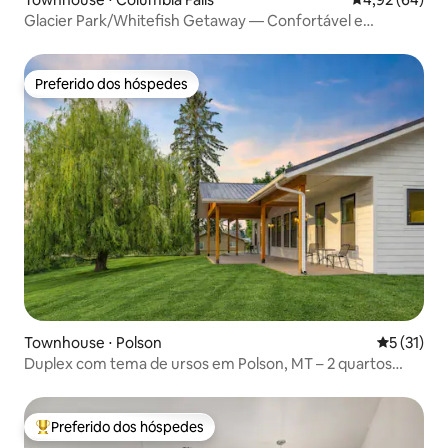
Glacier Park/Whitefish Getaway — Confortável e
renovado
Preferido dos hóspedes
Preferido dos hóspedes
Townhouse ⋅ Polson
5 de uma a
5 (31)
Duplex com tema de ursos em Polson, MT – 2 quartos
aconchegantes
Preferido dos hóspedes
Entre os melhores preferidos dos hóspedes