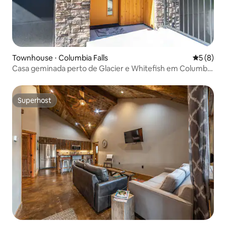
Townhouse ⋅ Columbia Falls
5 de uma 
5 (8)
Casa geminada perto de Glacier e Whitefish em Columbia
Falls
Superhost
Superhost