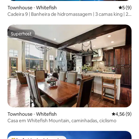
Townhouse ⋅ Whitefish
5 de uma 
5 (9)
Cadeira 9 | Banheira de hidromassagem | 3 camas king | 2
lareiras a gás
Superhost
Superhost
Townhouse ⋅ Whitefish
4,56 de uma 
4,56 (9)
Casa em Whitefish Mountain, caminhadas, ciclismo