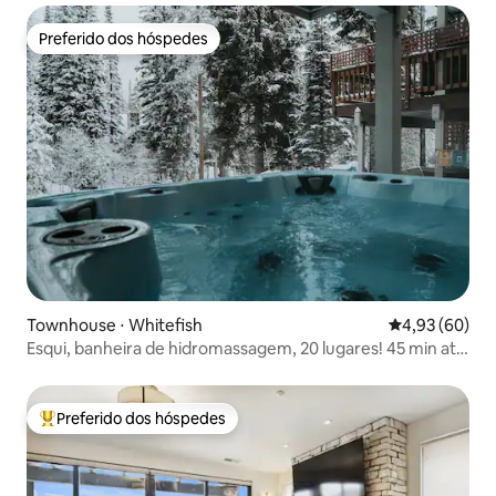
Preferido dos hóspedes
Preferido dos hóspedes
Townhouse ⋅ Whitefish
4,93 de uma a
4,93 (60)
Esqui, banheira de hidromassagem, 20 lugares! 45 min até
Glacier
Preferido dos hóspedes
Entre os melhores preferidos dos hóspedes