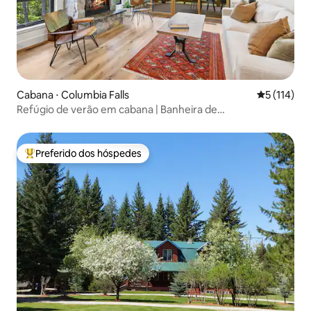
Cabana ⋅ Columbia Falls
5 de uma av
5 (114)
Refúgio de verão em cabana | Banheira de
hidromassagem e sauna
Preferido dos hóspedes
Entre os melhores preferidos dos hóspedes