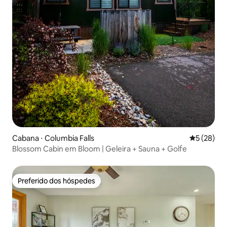
Cabana ⋅ Columbia Falls
5 de uma a
5 (28)
Blossom Cabin em Bloom | Geleira + Sauna + Golfe
Preferido dos hóspedes
Preferido dos hóspedes