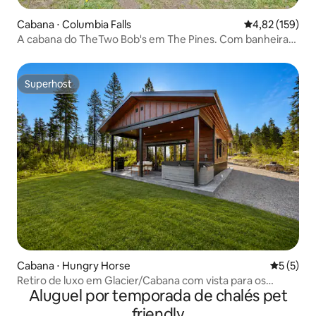
Cabana ⋅ Columbia Falls
4,82 de uma av
4,82 (159)
A cabana do TheTwo Bob's em The Pines. Com banheira
de hidromassagem.
Superhost
Superhost
Cabana ⋅ Hungry Horse
5 de uma 
5 (5)
Retiro de luxo em Glacier/Cabana com vista para os
Aluguel por temporada de chalés pet
cervos
friendly