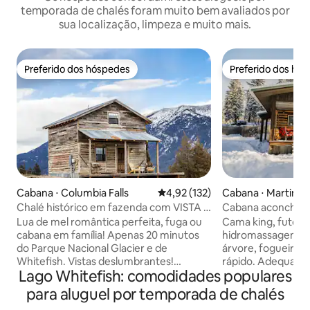
temporada de chalés foram muito bem avaliados por
sua localização, limpeza e muito mais.
Preferido dos hóspedes
Preferido dos hó
Preferido dos hóspedes
Preferido dos hó
Cabana ⋅ Columbia Falls
4,92 de uma avaliação média de 
4,92 (132)
Cabana ⋅ Martin Ci
Chalé histórico em fazenda com VISTA e
Cabana aconchega
banheira de hidromassagem em Glacier
Glacier Park com 
Lua de mel romântica perfeita, fuga ou
Cama king, futon,
Park
hidromassagem!
cabana em família! Apenas 20 minutos
hidromassagem, c
do Parque Nacional Glacier e de
árvore, fogueira, 
Whitefish. Vistas deslumbrantes!
rápido. Adequado 
Lago Whitefish: comodidades populares
Propriedade rural trazida de volta à vida.
para casais ou fam
Banheira de hidromassagem com vista
procuram o char
para aluguel por temporada de chalés
para a montanha, fogueira, cavalos,
Montana perto de Glaci