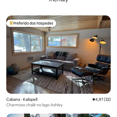
Preferido dos hóspedes
Entre os melhores preferidos dos hóspedes
Cabana ⋅ Kalispell
4,97 de uma a
4,97 (32)
Charmoso chalé no lago Ashley