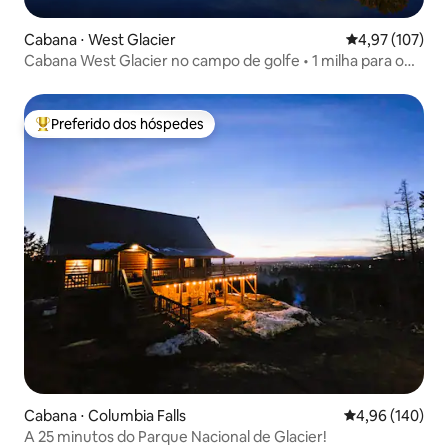
Cabana ⋅ West Glacier
4,97 de uma av
4,97 (107)
Cabana West Glacier no campo de golfe • 1 milha para o
GNP
Preferido dos hóspedes
Entre os melhores preferidos dos hóspedes
Cabana ⋅ Columbia Falls
4,96 de uma av
4,96 (140)
A 25 minutos do Parque Nacional de Glacier!