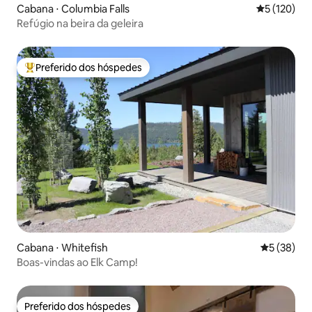
Cabana ⋅ Columbia Falls
5 de uma av
5 (120)
Refúgio na beira da geleira
Preferido dos hóspedes
Entre os melhores preferidos dos hóspedes
Cabana ⋅ Whitefish
5 de uma a
5 (38)
Boas-vindas ao Elk Camp!
Preferido dos hóspedes