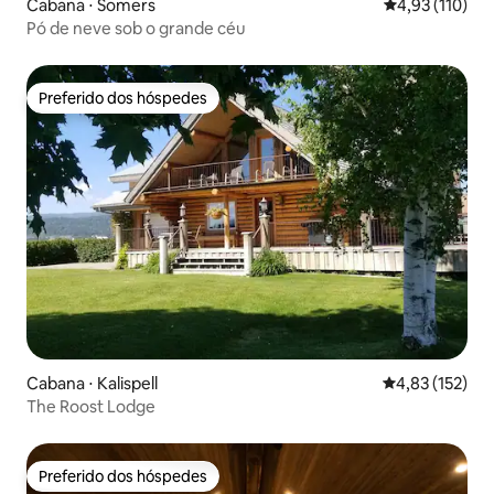
Cabana ⋅ Somers
4,93 de uma av
4,93 (110)
Pó de neve sob o grande céu
Preferido dos hóspedes
Preferido dos hóspedes
Cabana ⋅ Kalispell
4,83 de uma av
4,83 (152)
The Roost Lodge
Preferido dos hóspedes
Preferido dos hóspedes