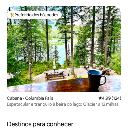
Preferido dos hóspedes
Entre os melhores preferidos dos hóspedes
Cabana ⋅ Columbia Falls
4,99 de uma av
4,99 (124)
Espetacular e tranquilo à beira do lago: Glacier a 12 milhas
Destinos para conhecer