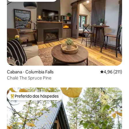
Preferido dos hóspedes
Cabana ⋅ Columbia Falls
4,96 de uma av
4,96 (211)
Chalé The Spruce Pine
Preferido dos hóspedes
Entre os melhores preferidos dos hóspedes