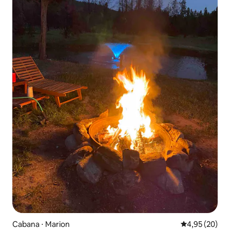
Cabana ⋅ Marion
4,95 de uma a
4,95 (20)