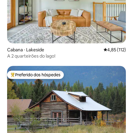
Cabana ⋅ Lakeside
4,85 de uma av
4,85 (112)
A 2 quarteirões do lago!
Preferido dos hóspedes
Entre os melhores preferidos dos hóspedes