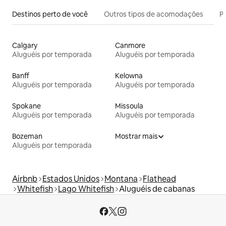
Destinos perto de você
Outros tipos de acomodações
Pr
Calgary
Canmore
Aluguéis por temporada
Aluguéis por temporada
Banff
Kelowna
Aluguéis por temporada
Aluguéis por temporada
Spokane
Missoula
Aluguéis por temporada
Aluguéis por temporada
Bozeman
Mostrar mais
Aluguéis por temporada
Airbnb
Estados Unidos
Montana
Flathead
Whitefish
Lago Whitefish
Aluguéis de cabanas