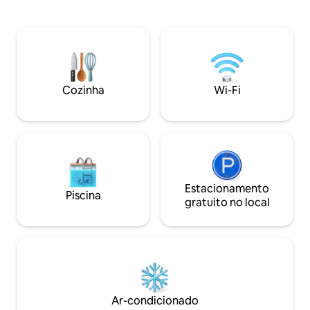
vacas da região montanhosa, cabras e
veados e perus pa
patos para visitar. O proprietário é um
seus filhos brinca
fotógrafo de casamentos e de viagens
da varanda cobert
românticas, portanto, oferecemos
põe atrás das montanhas. 
pacotes de viagens românticas e de
desfrute de s'mor
casamentos completos apenas quando
estrelas da banhe
você reserva o anúncio de aluguel da
De propriedade e
Cozinha
Wi-Fi
propriedade inteira. Taxas adicionais de
moradores locais 
evento e contrato necessários para
recomendações! Este é o Airbnb que
casamentos e eventos. Highland Hill
você está procura
Farms
Estacionamento
Piscina
gratuito no local
Ar-condicionado