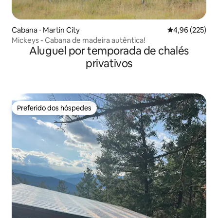
Cabana ⋅ Martin City
4,96 de uma av
4,96 (225)
Mickeys - Cabana de madeira autêntica!
Aluguel por temporada de chalés
privativos
Preferido dos hóspedes
Preferido dos hóspedes