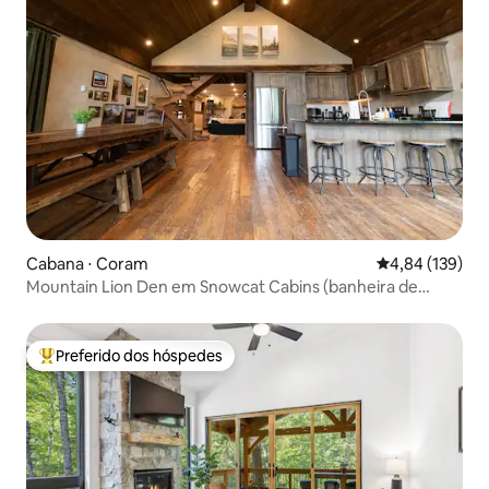
Cabana ⋅ Coram
4,84 de uma av
4,84 (139)
Mountain Lion Den em Snowcat Cabins (banheira de
hidromassagem!)
Preferido dos hóspedes
Entre os melhores preferidos dos hóspedes