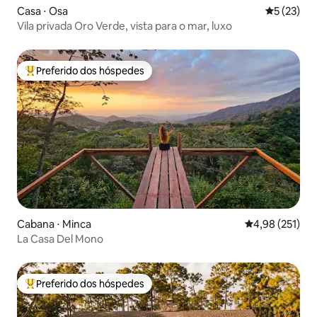
Casa ⋅ Osa
5 de uma a
5 (23)
Vila privada Oro Verde, vista para o mar, luxo
Preferido dos hóspedes
Entre os melhores preferidos dos hóspedes
Cabana ⋅ Minca
4,98 de uma av
4,98 (251)
La Casa Del Mono
Preferido dos hóspedes
Entre os melhores preferidos dos hóspedes