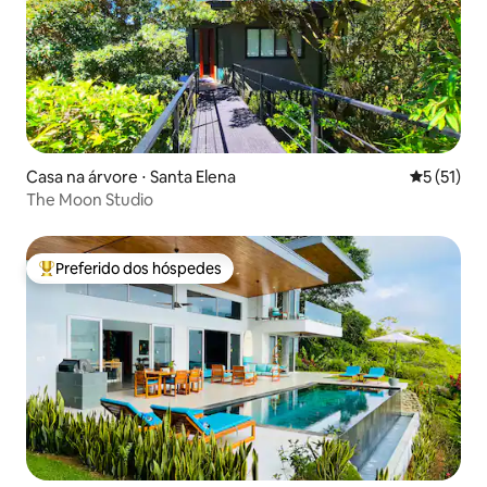
Casa na árvore ⋅ Santa Elena
5 de uma a
5 (51)
The Moon Studio
Preferido dos hóspedes
Entre os melhores preferidos dos hóspedes