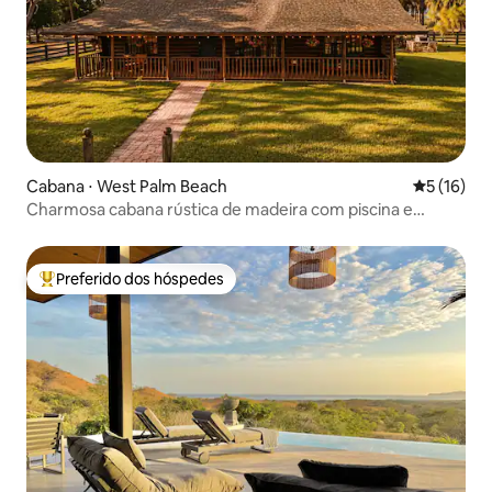
Cabana ⋅ West Palm Beach
5 de uma a
5 (16)
Charmosa cabana rústica de madeira com piscina e
animais de fazenda
Preferido dos hóspedes
Entre os melhores preferidos dos hóspedes