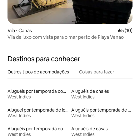
Vila ⋅ Cañas
5 de uma a
5 (10)
Vila de luxo com vista para o mar perto de Playa Venao
Destinos para conhecer
Outros tipos de acomodações
Coisas para fazer
Aluguéis por temporada com banheiro para PCD
Aluguéis de chalés
West Indies
West Indies
Aluguel por temporada de lofts
Aluguéis por temporada de acomodações de luxo
West Indies
West Indies
Aluguéis por temporada com cama de altura acessível
Aluguéis de casas
West Indies
West Indies