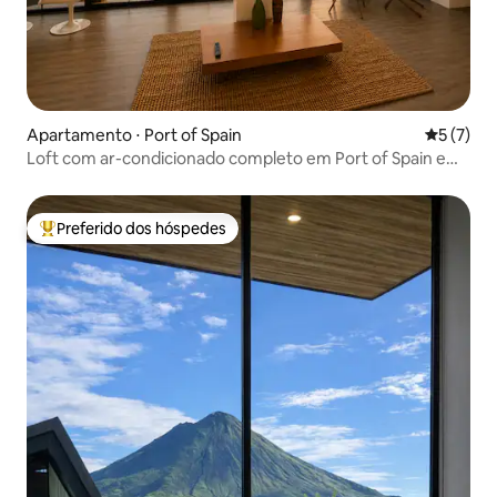
Apartamento ⋅ Port of Spain
5 de uma 
5 (7)
Loft com ar-condicionado completo em Port of Spain e
estacionamento gratuito
Preferido dos hóspedes
Entre os melhores preferidos dos hóspedes