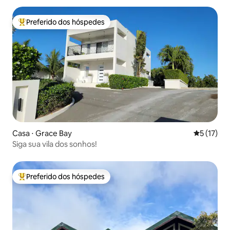
Preferido dos hóspedes
Entre os melhores preferidos dos hóspedes
Casa ⋅ Grace Bay
5 de uma a
5 (17)
Siga sua vila dos sonhos!
Preferido dos hóspedes
Entre os melhores preferidos dos hóspedes