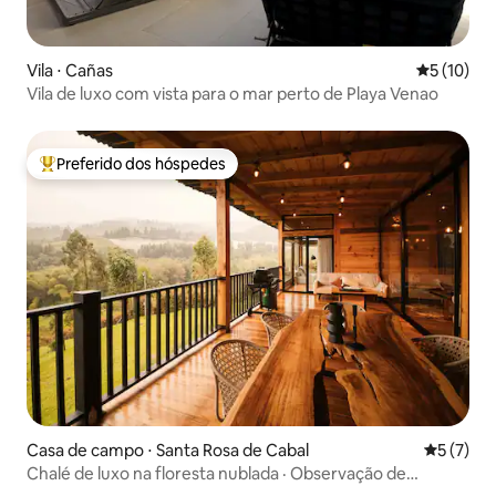
Vila ⋅ Cañas
5 de uma a
5 (10)
Vila de luxo com vista para o mar perto de Playa Venao
Preferido dos hóspedes
Entre os melhores preferidos dos hóspedes
Casa de campo ⋅ Santa Rosa de Cabal
5 de uma 
5 (7)
Chalé de luxo na floresta nublada · Observação de
pássaros · Rio