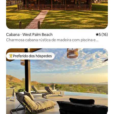
Cabana ⋅ West Palm Beach
5 de uma a
5 (16)
Charmosa cabana rústica de madeira com piscina e
animais de fazenda
Preferido dos hóspedes
Entre os melhores preferidos dos hóspedes