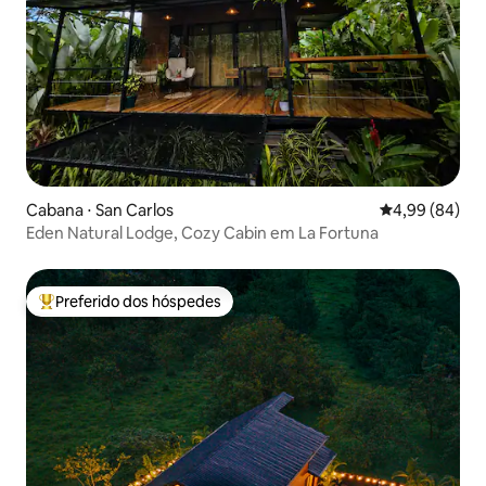
Cabana ⋅ San Carlos
4,99 de uma av
4,99 (84)
Eden Natural Lodge, Cozy Cabin em La Fortuna
Preferido dos hóspedes
Entre os melhores preferidos dos hóspedes