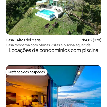
Casa ⋅ Altos del Maria
4,82 de uma av
4,82 (328)
Casa moderna com ótimas vistas e piscina aquecida
Locações de condomínios com piscina
Preferido dos hóspedes
Preferido dos hóspedes