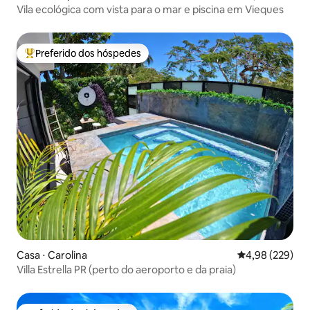
Vila ecológica com vista para o mar e piscina em Vieques
Preferido dos hóspedes
Entre os melhores preferidos dos hóspedes
Casa ⋅ Carolina
4,98 de uma ava
4,98 (229)
Villa Estrella PR (perto do aeroporto e da praia)