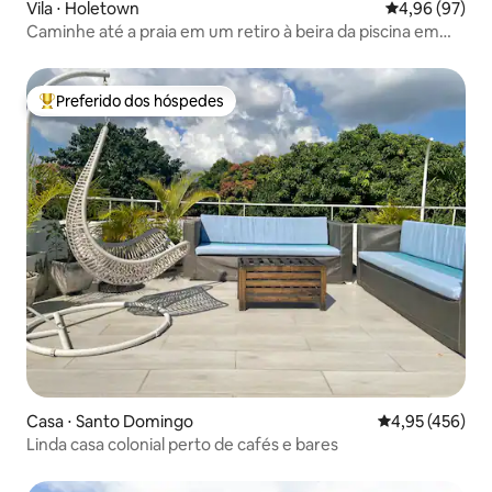
Vila ⋅ Holetown
4,96 de uma a
4,96 (97)
Caminhe até a praia em um retiro à beira da piscina em
Sunset Crest
Preferido dos hóspedes
Entre os melhores preferidos dos hóspedes
Casa ⋅ Santo Domingo
4,95 de uma av
4,95 (456)
Linda casa colonial perto de cafés e bares