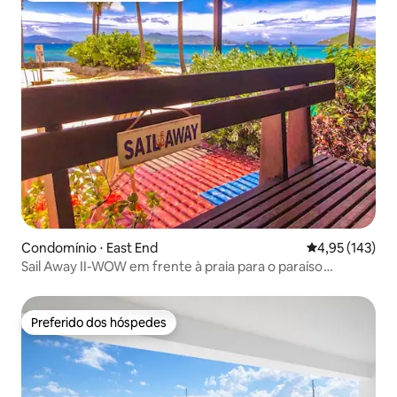
Condomínio ⋅ East End
4,95 de uma av
4,95 (143)
Sail Away II-WOW em frente à praia para o paraíso
remodelado
Preferido dos hóspedes
Preferido dos hóspedes