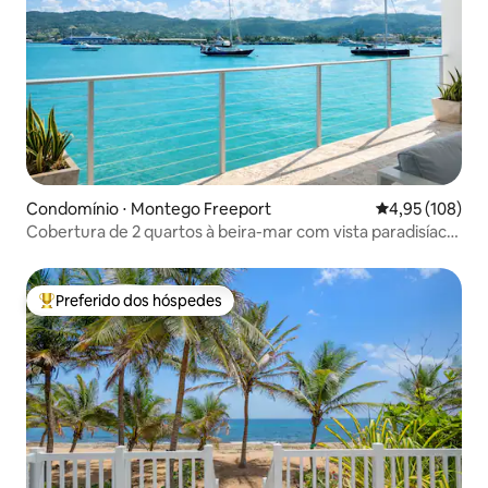
Condomínio ⋅ Montego Freeport
4,95 de uma av
4,95 (108)
Cobertura de 2 quartos à beira-mar com vista paradisíaca,
praia e piscina
Preferido dos hóspedes
Entre os melhores preferidos dos hóspedes