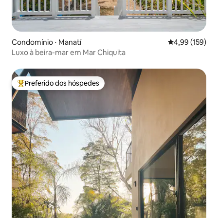
Condomínio ⋅ Manatí
4,99 de uma av
4,99 (159)
Luxo à beira-mar em Mar Chiquita
Preferido dos hóspedes
Entre os melhores preferidos dos hóspedes