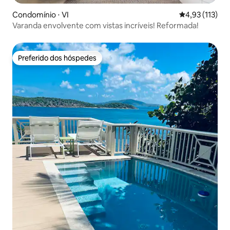
Condomínio ⋅ VI
4,93 de uma av
4,93 (113)
Varanda envolvente com vistas incríveis! Reformada!
Preferido dos hóspedes
Preferido dos hóspedes