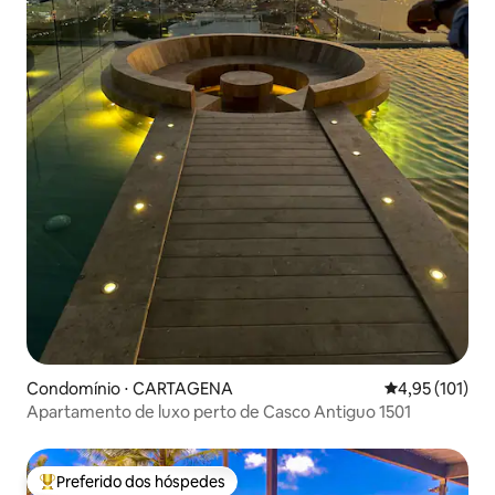
Condomínio ⋅ CARTAGENA
4,95 de uma av
4,95 (101)
Apartamento de luxo perto de Casco Antiguo 1501
Preferido dos hóspedes
Entre os melhores preferidos dos hóspedes