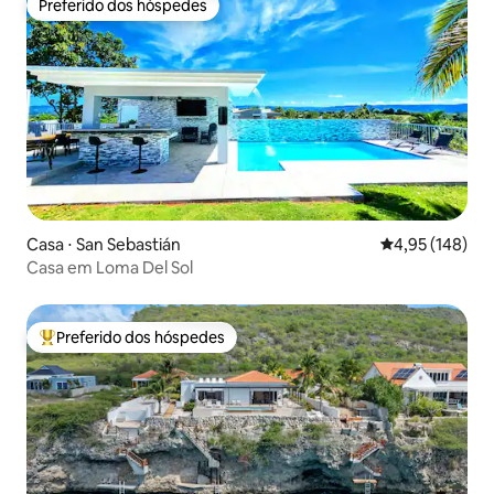
Preferido dos hóspedes
Preferido dos hóspedes
Casa ⋅ San Sebastián
4,95 de uma av
4,95 (148)
Casa em Loma Del Sol
Preferido dos hóspedes
Entre os melhores preferidos dos hóspedes