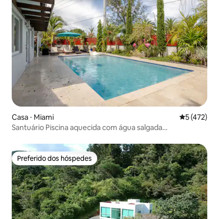
Casa ⋅ Miami
5 de uma av
5 (472)
Santuário Piscina aquecida com água salgada
Churrasqueira Oásis
Preferido dos hóspedes
Preferido dos hóspedes