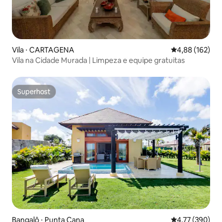
Vila ⋅ CARTAGENA
4,88 de uma av
4,88 (162)
Vila na Cidade Murada | Limpeza e equipe gratuitas
Superhost
Superhost
Bangalô ⋅ Punta Cana
4,77 de uma av
4,77 (390)