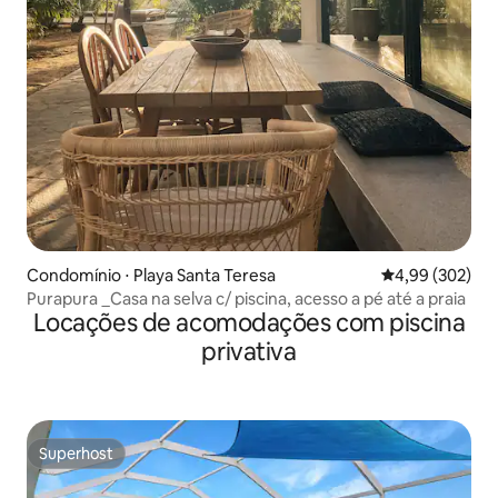
Condomínio ⋅ Playa Santa Teresa
4,99 de uma ava
4,99 (302)
Purapura _Casa na selva c/ piscina, acesso a pé até a praia
Locações de acomodações com piscina
privativa
Superhost
Superhost