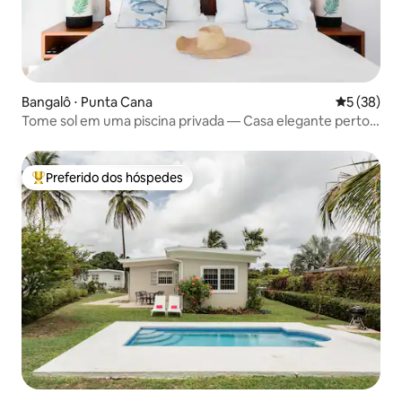
Bangalô ⋅ Punta Cana
5 de uma a
5 (38)
Tome sol em uma piscina privada — Casa elegante perto
da praia
Preferido dos hóspedes
Entre os melhores preferidos dos hóspedes