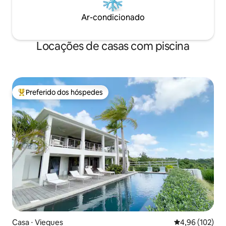
Ar-condicionado
Locações de casas com piscina
Preferido dos hóspedes
Entre os melhores preferidos dos hóspedes
Casa ⋅ Vieques
4,96 de uma av
4,96 (102)