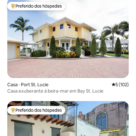
Preferido dos hóspedes
Entre os melhores preferidos dos hóspedes
Casa ⋅ Port St. Lucie
5 de uma av
5 (102)
Casa exuberante à beira-mar em Bay St. Lucie
Preferido dos hóspedes
Entre os melhores preferidos dos hóspedes