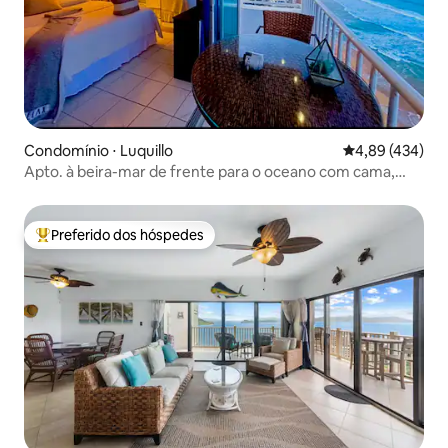
Condomínio ⋅ Luquillo
4,89 de uma av
4,89 (434)
Apto. à beira-mar de frente para o oceano com cama,
vista da cidade e piscina
Preferido dos hóspedes
Entre os melhores preferidos dos hóspedes