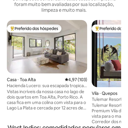
foram muito bem avaliadas por sua localização,
limpeza e muito mais.
Preferido dos hóspedes
Preferido dos 
Entre os melhores preferidos dos hóspedes
Entre os melhore
Casa ⋅ Toa Alta
4,97 de uma avaliação média de 
4,97 (103)
Hacienda Lucero: sua escapada tropical
à beira do lago
Vistas incríveis da nossa casa no lago de
Vila ⋅ Quepos
dois quartos em Toa Alta, Porto Rico. A
Tulemar Resort — 
casa fica em uma colina com vista para o
Premium 2 Quart
Tulemar Resort-Vil
Lago La Plata e cercada por 12 acres de
Premium Vila de 2
floresta tropical privada. É um lugar
vista para o mar mui
tranquilo perfeito para quem ama a
Corredor dos mac
natureza, observadores de pássaros e
West Indies: comodidades populares em
na varanda com vis