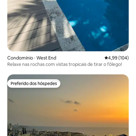
Condomínio ⋅ West End
4,99 de uma av
4,99 (104)
Relaxe nas rochas com vistas tropicais de tirar o fôlego!
Preferido dos hóspedes
Preferido dos hóspedes