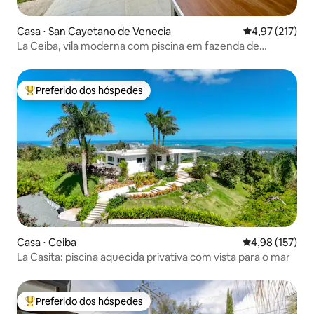
Casa ⋅ San Cayetano de Venecia
4,97 de uma av
4,97 (217)
La Ceiba, vila moderna com piscina em fazenda de
laticínios
Preferido dos hóspedes
Entre os melhores preferidos dos hóspedes
Casa ⋅ Ceiba
4,98 de uma av
4,98 (157)
La Casita: piscina aquecida privativa com vista para o mar
Preferido dos hóspedes
Entre os melhores preferidos dos hóspedes