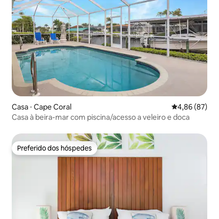
Casa ⋅ Cape Coral
4,86 de uma a
4,86 (87)
Casa à beira-mar com piscina/acesso a veleiro e doca
Preferido dos hóspedes
Preferido dos hóspedes