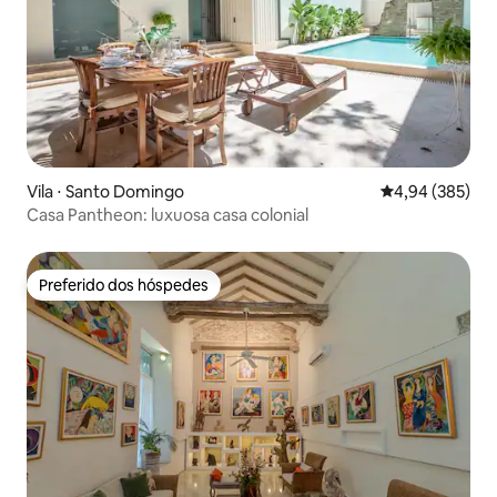
Vila ⋅ Santo Domingo
4,94 de uma ava
4,94 (385)
Casa Pantheon: luxuosa casa colonial
Preferido dos hóspedes
Preferido dos hóspedes