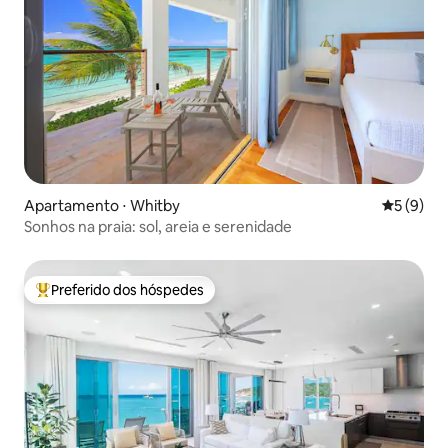
Apartamento ⋅ Whitby
5 de uma 
5 (9)
Sonhos na praia: sol, areia e serenidade
Preferido dos hóspedes
Entre os melhores preferidos dos hóspedes