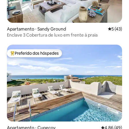
Apartamento ⋅ Sandy Ground
5 de uma a
5 (43)
Enclave 3 Cobertura de luxo em frente à praia
Preferido dos hóspedes
Entre os melhores preferidos dos hóspedes
Apartamento ⋅ Cupecoy
4,86 de uma a
4,86 (49)