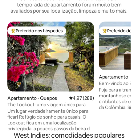
temporada de apartamento foram muito bem
avaliados por sua localização, limpeza e muito mais.
Preferido dos hóspedes
Preferido dos 
Entre os melhores preferidos dos hóspedes
Entre os melhore
Apartamento ⋅ El 
Bem-vindo ao Eco
Montecielo
Fuja para a tranqu
montanhoso com v
Apartamento ⋅ Quepos
4,97 de uma avaliação média de 
4,97 (288)
cintilantes de um 
The Lookout: uma viagem única para
da Colômbia. Situa
casais
Um lugar verdadeiramente único para
exuberantes de Gu
ficar! Refúgio de sonho para casais! O
aconchegante ofe
Lookout fica em uma localização
panorâmicas deslu
privilegiada: a poucos passos da beira de
da montanha e o c
West Indies: comodidades populares
um penhasco, com vista para a
relaxar e recarreg