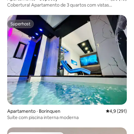
Cobertura! Apartamento de 3 quartos com vistas
deslumbrantes!
Superhost
Superhost
Apartamento ⋅ Borinquen
4,9 de uma av
4,9 (291)
Suíte com piscina interna moderna