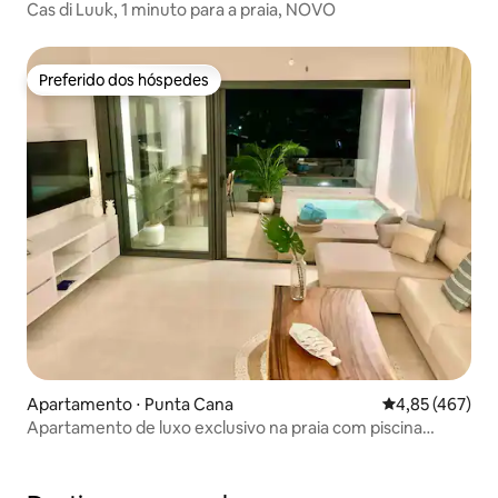
Cas di Luuk, 1 minuto para a praia, NOVO
Preferido dos hóspedes
Preferido dos hóspedes
Apartamento ⋅ Punta Cana
4,85 de uma av
4,85 (467)
Apartamento de luxo exclusivo na praia com piscina
privativa