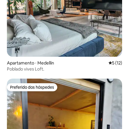
Apartamento ⋅ Medellín
5 de uma a
5 (12)
Poblado vives Loft.
Preferido dos hóspedes
Preferido dos hóspedes