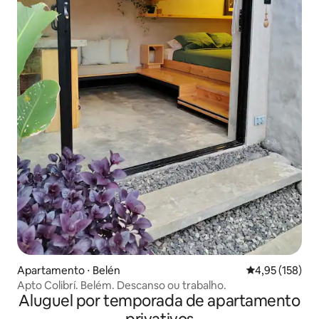
Apartamento ⋅ Belén
4,95 de uma av
4,95 (158)
Apto Colibrí. Belém. Descanso ou trabalho.
Aluguel por temporada de apartamento