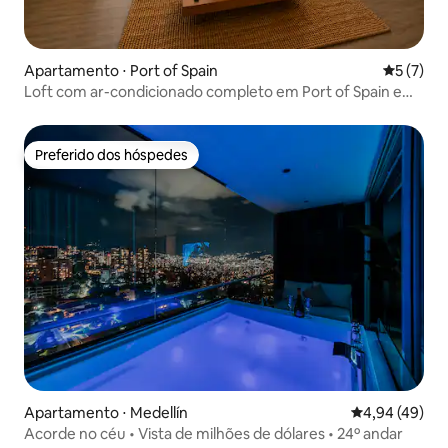
Apartamento ⋅ Port of Spain
5 de uma 
5 (7)
Loft com ar-condicionado completo em Port of Spain e
estacionamento gratuito
Preferido dos hóspedes
Preferido dos hóspedes
Apartamento ⋅ Medellín
4,94 de uma a
4,94 (49)
Acorde no céu • Vista de milhões de dólares • 24º andar