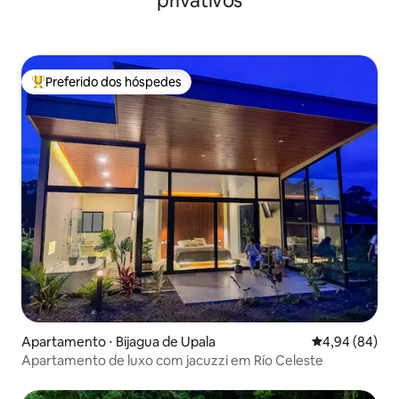
privativos
Preferido dos hóspedes
Entre os melhores preferidos dos hóspedes
Apartamento ⋅ Bijagua de Upala
4,94 de uma av
4,94 (84)
Apartamento de luxo com jacuzzi em Río Celeste