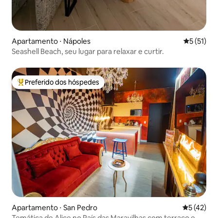
Apartamento ⋅ Nápoles
5 de uma a
5 (51)
Seashell Beach, seu lugar para relaxar e curtir.
Preferido dos hóspedes
Entre os melhores preferidos dos hóspedes
Apartamento ⋅ San Pedro
5 de uma a
5 (42)
Temática de Alice no País das Maravilhas com terraço e