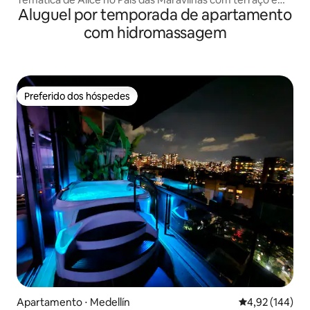
Aluguel por temporada de apartamento
vistas de 360°
com hidromassagem
Preferido dos hóspedes
Preferido dos hóspedes
Apartamento ⋅ Medellín
4,92 de uma av
4,92 (144)