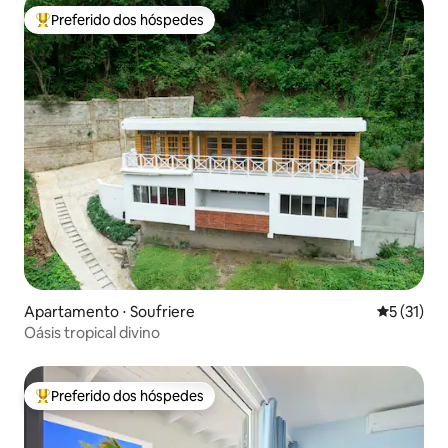
Preferido dos hóspedes
Entre os melhores preferidos dos hóspedes
Apartamento ⋅ Soufriere
5 de uma a
5 (31)
Oásis tropical divino
Preferido dos hóspedes
Entre os melhores preferidos dos hóspedes