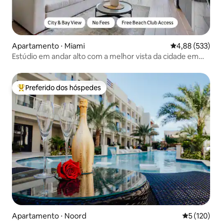
Apartamento ⋅ Miami
4,88 de uma av
4,88 (533)
Estúdio em andar alto com a melhor vista da cidade em
Miami
Preferido dos hóspedes
Entre os melhores preferidos dos hóspedes
Apartamento ⋅ Noord
5 de uma av
5 (120)