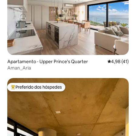
Apartamento ⋅ Upper Prince's Quarter
4,98 de uma a
4,98 (41)
Aman_Aria
Preferido dos hóspedes
Entre os melhores preferidos dos hóspedes