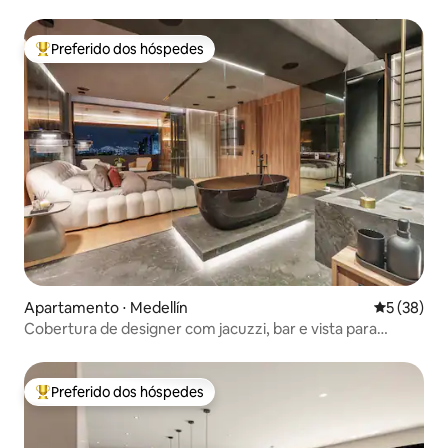
Preferido dos hóspedes
Entre os melhores preferidos dos hóspedes
Apartamento ⋅ Medellín
5 de uma a
5 (38)
Cobertura de designer com jacuzzi, bar e vista para
Provenza
Preferido dos hóspedes
Entre os melhores preferidos dos hóspedes