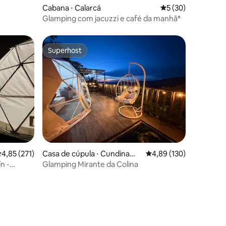
Cabana ⋅ Calarcá
5 de uma avaliação
5 (30)
Glamping com jacuzzi e café da manhã*
Superhost
Superhost
ções
,85 de uma avaliação média de 5, 271 avaliações
4,85 (271)
Casa de cúpula ⋅ Cundinama
4,89 de uma avaliação 
4,89 (130)
rca
n -
Glamping Mirante da Colina