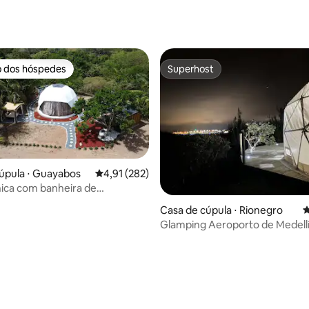
média de 5, 82 avaliações
o dos hóspedes
Superhost
o dos hóspedes
Superhost
úpula ⋅ Guayabos
4,91 de uma avaliação média de 5, 282 avalia
4,91 (282)
ica com banheira de
agem, churrasqueira, jacuzzi,
Casa de cúpula ⋅ Rionegro
4
praia
Glamping Aeroporto de Medellí
Conecte-se com a natureza!