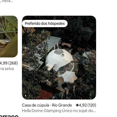
 vista
ções
Preferido dos hóspedes
os hóspedes
Preferido dos hóspedes
,99 de uma avaliação média de 5, 268 avaliações
4,99 (268)
na selva
ções
Casa de cúpula ⋅ Río Grande
4,92 de uma avaliação 
4,92 (120)
Hella Dome Glamping Único no sopé do
El Yunque