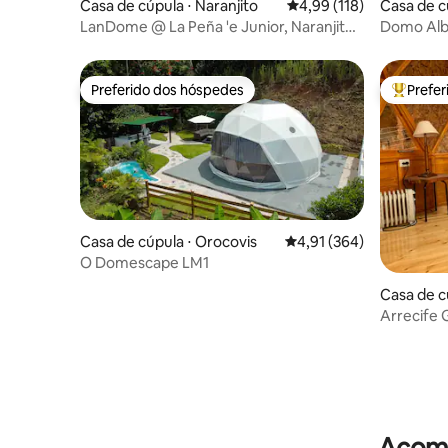
Casa de cúpula ⋅ Naranjito
4,99 de uma avaliação m
4,99 (118)
Casa de c
LanDome @ La Peña 'e Junior, Naranjito,
Domo Alb
Porto Rico
Preferido dos hóspedes
Prefe
Preferido dos hóspedes
Entre os
Casa de cúpula ⋅ Orocovis
4,91 de uma avaliação m
4,91 (364)
O Domescape LM1
Casa de c
Arrecife 