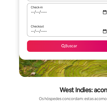
Check-in
Checkout
Buscar
West Indies: ac
Os hóspedes concordam: estas acomoda