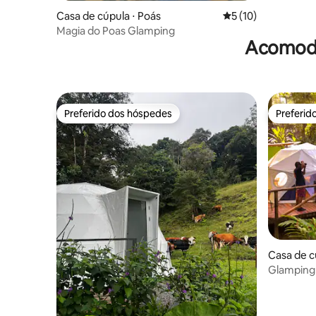
Casa de cúpula ⋅ Poás
5 de uma avaliação 
5 (10)
Magia do Poas Glamping
Acomoda
Preferido dos hóspedes
Preferid
Preferido dos hóspedes
Preferid
Casa de c
o de Tal
Glamping 
beira-mar