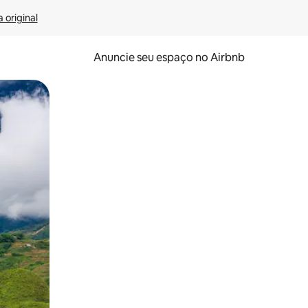
 original
Anuncie seu espaço no Airbnb
 deslizando o dedo na tela.