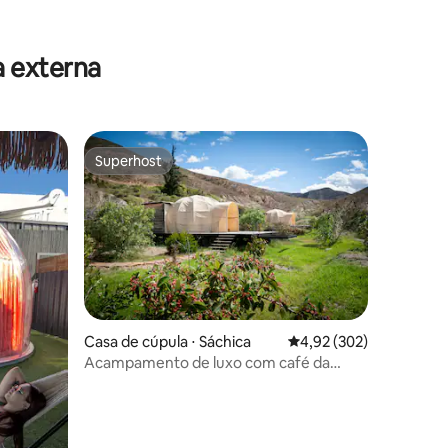
 externa
Superhost
os hóspedes
Superhost
Casa de cúpula ⋅ Sáchica
4,92 de uma avaliação 
4,92 (302)
ções
Acampamento de luxo com café da
manhã perto de Villa de Leyva