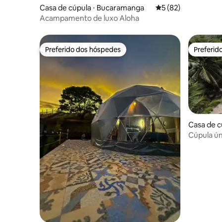
Casa de cúpula ⋅ Bucaramanga
5 de uma avaliação 
5 (82)
Acampamento de luxo Aloha
Preferido dos hóspedes
Preferid
Preferido dos hóspedes
Preferid
Casa de c
Cúpula ún
hidromass
perto da 