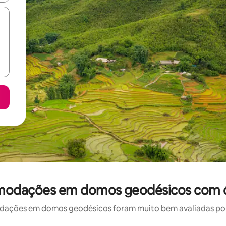
omodações em domos geodésicos com ó
ções em domos geodésicos foram muito bem avaliadas por s