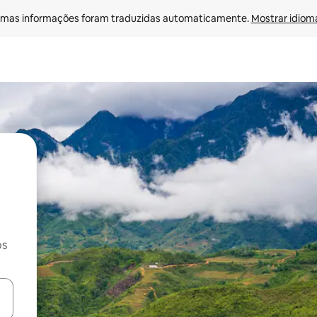
mas informações foram traduzidas automaticamente. 
Mostrar idioma
os
ore-os usando as seta para cima e para baixo do teclado ou tocando e