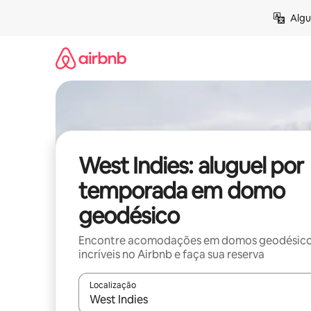
Pular
Algu
para
o
conteúdo
West Indies: aluguel por
temporada em domo
geodésico
Encontre acomodações em domos geodésic
incríveis no Airbnb e faça sua reserva
Localização
Quando os resultados estiverem disponíveis, expl