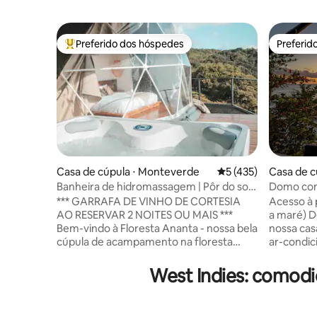
Preferido dos hóspedes
Preferid
Entre os melhores preferidos dos hóspedes
Preferid
Casa de cúpula ⋅ Monteverde
5 de uma avaliação m
5 (435)
Casa de c
Banheira de hidromassagem | Pôr do sol
Domo com 
+ vista para o golfo | Loft Net
Tartaruga
*** GARRAFA DE VINHO DE CORTESIA
Acesso à 
AO RESERVAR 2 NOITES OU MAIS ***
a maré) D
Bem-vindo à Floresta Ananta - nossa bela
nossa cas
cúpula de acampamento na floresta
ar-condic
nublada. Relaxe na banheira de
costa de 
hidromassagem, na rede do loft ou no
une à consci
West Indies: comod
jardim da rede onde você pode desfrutar
regenerat
de vistas deslumbrantes do pôr do sol, da
seco, per
montanha e do golfo. Equipado com 2
transfor