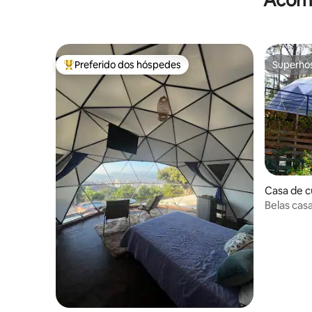
Acomo
Preferido dos hóspedes
Superho
Entre os melhores preferidos dos hóspedes
Superho
Casa de c
Belas ca