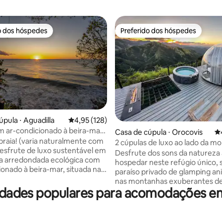
o dos hóspedes
Preferido dos hóspedes
o dos hóspedes
Preferido dos hóspedes
édia de 5, 435 avaliações
úpula ⋅ Aguadilla
4,95 de uma avaliação média de 5, 128 avalia
4,95 (128)
ar-condicionado à beira-mar |
Casa de cúpula ⋅ Orocovis
4,
s
praia! (varia naturalmente com
2 cúpulas de luxo ao lado da m
esfrute de luxo sustentável em
com jacuzzi privativa
Desfrute dos sons da natureza 
a arredondada ecológica com
hospedar neste refúgio único, 
ionado à beira-mar, situada na
paraíso privado de glamping a
Playuela, onde o conforto se
nas montanhas exuberantes d
ência ambiental. Práticas
idades populares para acomodações 
Orocovis, Porto Rico. Acorde 
ivas, como nosso banheiro
nuvens flutuantes, desfrute de
mitem que os resíduos sejam
sol panorâmicos deslumbrantes
mados em composto rico em
Cerro Mime e durma sob um cé