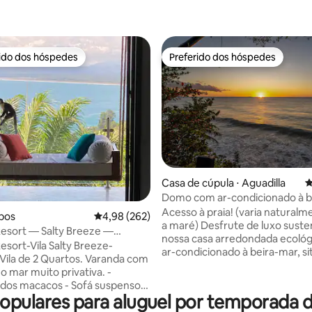
rido dos hóspedes
Preferido dos hóspedes
 melhores preferidos dos hóspedes
Preferido dos hóspedes
édia de 5, 196 avaliações
Casa de cúpula ⋅ Aguadilla
4
Domo com ar-condicionado à be
Tartarugas
Acesso à praia! (varia natural
epos
4,98 de uma avaliação média de 5, 262 avalia
4,98 (262)
a maré) Desfrute de luxo sust
esort — Salty Breeze —
nossa casa arredondada ecoló
2 Quartos
esort-Vila Salty Breeze-
ar-condicionado à beira-mar, s
ila de 2 Quartos. Varanda com
costa de Playuela, onde o conf
 o mar muito privativa. -
une à consciência ambiental. Práticas
dos macacos - Sofá suspenso
regenerativas, como nosso ban
opulares para aluguel por temporada
 com vistas incríveis - Jacuzzi
seco, permitem que os resíduo
 - Wi-Fi super rápido -