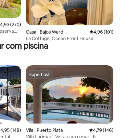
ções
,93 de uma avaliação média de 5, 270 avaliações
4,93 (270)
Reserva
Casa ⋅ Bajos Ward
4,96 de uma avaliação 
4,96 (101)
La Cottage, Ocean Front House
r com piscina
Superhost
Superhost
,95 de uma avaliação média de 5, 148 avaliações
4,95 (148)
Vila ⋅ Puerto Plata
4,79 de uma avaliação 
4,79 (146)
ental
Villa Larimar - Vista para o mar - 5