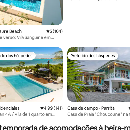
Paradise
easure Beach
5 de uma avaliação média de 5, 104 avalia
5 (104)
de verão: Vila Sanguine em
 Beach
rido dos hóspedes
Preferido dos hóspedes
 melhores preferidos dos hóspedes
Preferido dos hóspedes
videnciales
4,99 de uma avaliação média de 5, 141 avalia
4,99 (141)
Casa de campo ⋅ Parrita
an 4A / Vila de 1 quarto em
Casa de Pr
édia de 5, 365 avaliações
raia
 temporada de acomodações à beira-ma