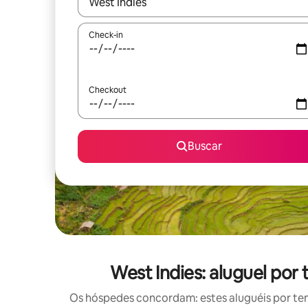
Quando os resultados estiverem disponíveis, expl
Check-in
Checkout
Buscar
West Indies: aluguel po
Os hóspedes concordam: estes aluguéis por te