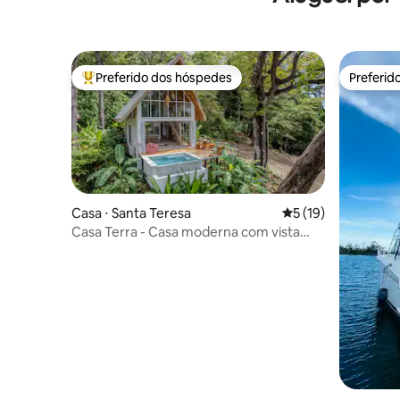
Preferido dos hóspedes
Preferid
Entre os melhores preferidos dos hóspedes
Preferid
Casa ⋅ Santa Teresa
5 de uma avaliação 
5 (19)
Casa Terra - Casa moderna com vista
para o mar