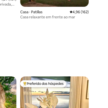
privada,
ções
Casa ⋅ Patillas
4,96 de uma avaliação 
4,96 (162)
Casa relaxante em frente ao mar
Preferido dos hóspedes
Entre os melhores preferidos dos hóspedes