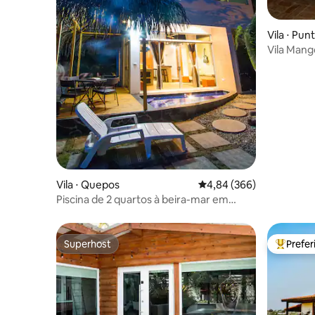
Vila ⋅ Pun
Vila Mang
Vila ⋅ Quepos
4,84 de uma avaliação m
4,84 (366)
Piscina de 2 quartos à beira-mar em
frente à praia de Manuel Antonio
Superhost
Prefe
Superhost
Entre os