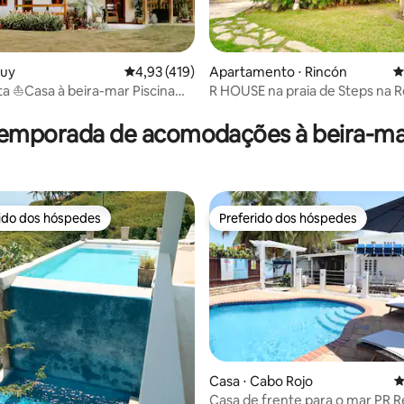
édia de 5, 405 avaliações
muy
4,93 de uma avaliação média de 5, 419 avalia
4,93 (419)
Apartamento ⋅ Rincón
4
ata ⛵️Casa à beira-mar Piscina🏝
R HOUSE na praia de Steps na 

Marinha
temporada de acomodações à beira-ma
rido dos hóspedes
Preferido dos hóspedes
 melhores preferidos dos hóspedes
Preferido dos hóspedes
Casa ⋅ Cabo Rojo
4
Casa de frente para o mar PR R
édia de 5, 124 avaliações