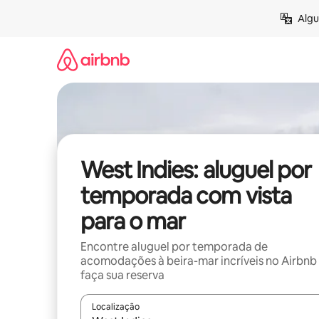
Pular
Algu
para
o
conteúdo
West Indies: aluguel por
temporada com vista
para o mar
Encontre aluguel por temporada de
acomodações à beira-mar incríveis no Airbnb
faça sua reserva
Localização