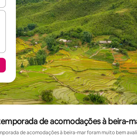
ore-os usando as seta para cima e para baixo do teclado ou tocando e
r temporada de acomodações à beira-m
mporada de acomodações à beira-mar foram muito bem avaliad