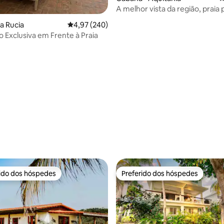
A melhor vista da região, praia 
cabana
ta Rucia
4,97 de uma avaliação média de 5, 240 avalia
4,97 (240)
o Exclusiva em Frente à Praia
édia de 5, 366 avaliações
rido dos hóspedes
Preferido dos hóspedes
 melhores preferidos dos hóspedes
Preferido dos hóspedes