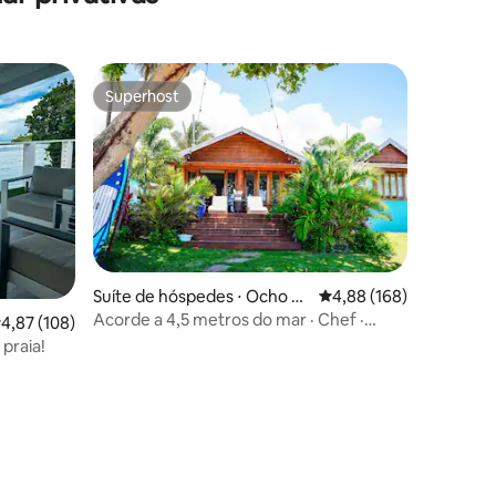
Superhost
Superhost
Suíte de hóspedes ⋅ Ocho Ri
4,88 de uma avaliação 
4,88 (168)
os
Acorde a 4,5 metros do mar · Chef ·
,87 de uma avaliação média de 5, 108 avaliações
4,87 (108)
Recife em Ocho Ríos
praia!