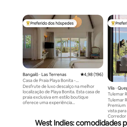
Preferido dos hóspedes
Prefe
Entre os melhores preferidos dos hóspedes
Entre os
Bangalô ⋅ Las Terrenas
4,98 de uma avaliação m
4,98 (196)
Casa de Praia Playa Bonita -
verdadeiramente à beira-mar!
Desfrute de luxo descalço na melhor
Vila ⋅ Qu
localização de Playa Bonita. Esta casa de
Tulemar R
praia exclusiva em estilo boutique
Premium 
Tulemar R
oferece uma experiência
Premium V
verdadeiramente à beira-mar, sem
vista para
trânsito! Projetado para 1 casal ou uma
Corredor 
família (máx. 4 pessoas), combina
West Indies: comodidades p
na varanda
conforto moderno com
na varanda