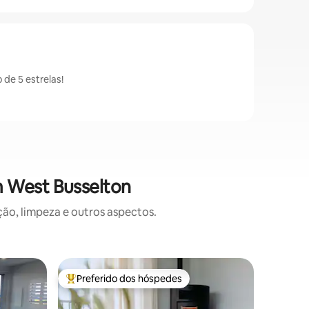
de 5 estrelas!
m West Busselton
o, limpeza e outros aspectos.
Bangalô 
Preferido dos hóspedes
Prefe
os hóspedes
Entre os melhores preferidos dos hóspedes
Entre o
Sente-se 