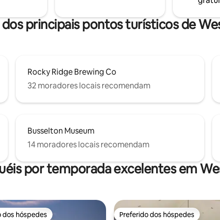
gratui
ANIMAIS DE ESTIMAÇÃO : PRO
perfeita para participantes de
FUMAR NA PROPRIEDADE :
eventos locais e turistas Self check-in .
DEFINITIVAMENTE SEM SAÍDA
 dos principais pontos turísticos de We
Rocky Ridge Brewing Co
32 moradores locais recomendam
Busselton Museum
14 moradores locais recomendam
uéis por temporada excelentes em We
o dos hóspedes
Preferido dos hóspedes
o dos hóspedes
Preferido dos hóspedes