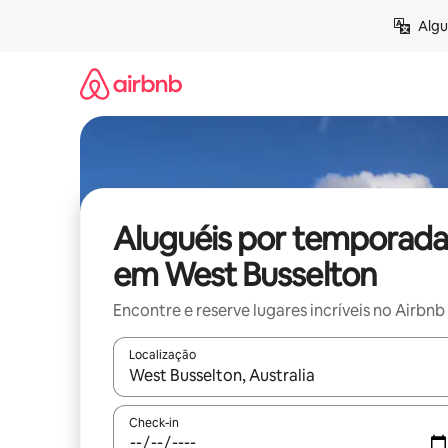
Pular
Algu
para
o
conteúdo
Aluguéis por temporada
em West Busselton
Encontre e reserve lugares incríveis no Airbnb
Localização
Quando os resultados estiverem disponíveis, expl
Check-in