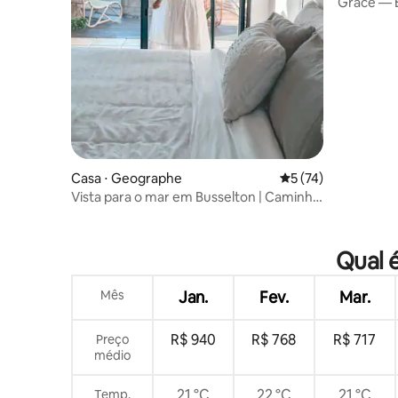
Grace — E
Casa ⋅ Geographe
5 de uma avaliação 
5 (74)
Vista para o mar em Busselton | Caminhe
até Jetty | Ayatana
Qual 
Mês
Jan.
Fev.
Mar.
R$ 940
R$ 768
R$ 717
Preço
médio
21 °C
22 °C
21 °C
Temp.