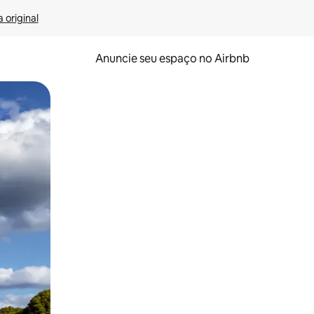
 original
Anuncie seu espaço no Airbnb
 deslizando o dedo na tela.