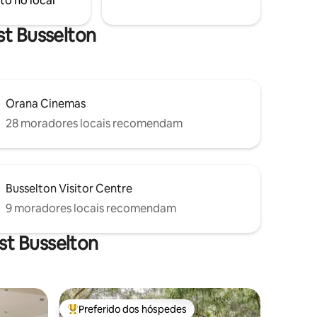
to no local
IBIDO
pequenas.
S
st Busselton
Orana Cinemas
28 moradores locais recomendam
Busselton Visitor Centre
9 moradores locais recomendam
st Busselton
Preferido dos hóspedes
Entre os melhores preferidos dos hóspedes