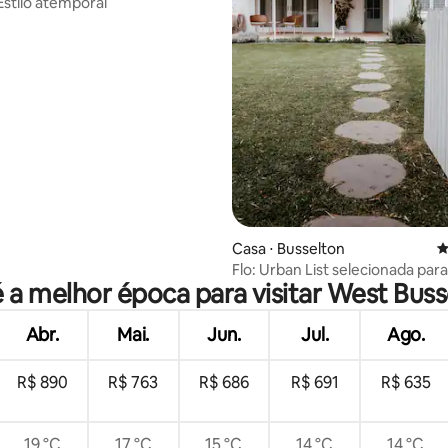
stilo atemporal
média de 5, 74 avaliações
Casa ⋅ Busselton
4
Flo: Urban List selecionada par
é a melhor época para visitar West Buss
estadia em família
Abr.
Mai.
Jun.
Jul.
Ago.
R$ 890
R$ 763
R$ 686
R$ 691
R$ 635
19 °C
17 °C
15 °C
14 °C
14 °C