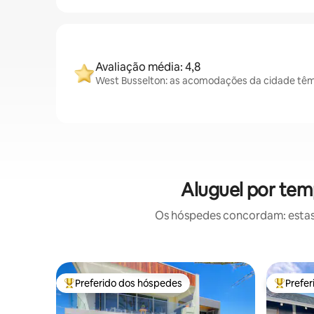
Avaliação média: 4,8
West Busselton: as acomodações da cidade têm 
Aluguel por tem
Os hóspedes concordam: estas
Preferido dos hóspedes
Prefe
Entre os melhores preferidos dos hóspedes
Entre os