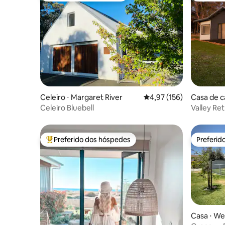
Celeiro ⋅ Margaret River
4,97 de uma avaliação m
4,97 (156)
Casa de 
p
Celeiro Bluebell
Valley Ret
Margaret 
Preferido dos hóspedes
Preferid
Entre os melhores preferidos dos hóspedes
Preferid
Casa ⋅ We