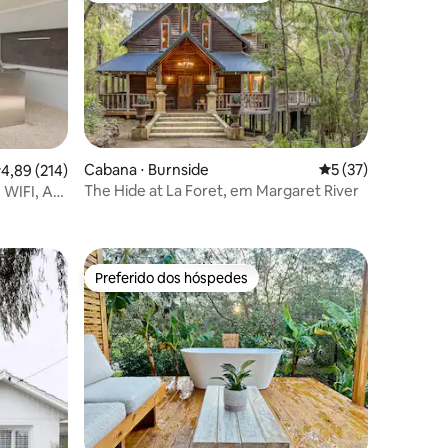
Cabana ⋅ Burnside
5 de uma avaliação
5 (37)
,89 de uma avaliação média de 5, 214 avaliações
4,89 (214)
The Hide at La Foret, em Margaret River
 WIFI, Ar-
ções
Preferido dos hóspedes
os hóspedes
Preferido dos hóspedes
ções