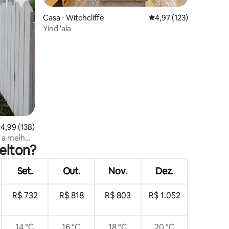
Casa ⋅ Witchcliffe
4,97 de uma avaliação 
4,97 (123)
Yind 'ala
,99 de uma avaliação média de 5, 138 avaliações
4,99 (138)
a a melhor
elton?
Set.
Out.
Nov.
Dez.
R$ 732
R$ 818
R$ 803
R$ 1.052
14 °C
16 °C
18 °C
20 °C