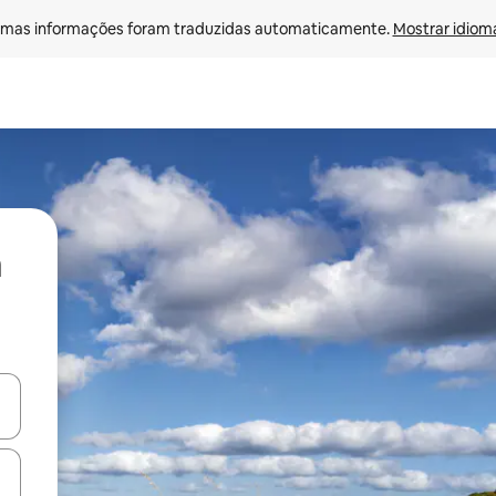
mas informações foram traduzidas automaticamente. 
Mostrar idioma
ore-os usando as seta para cima e para baixo do teclado ou tocando e