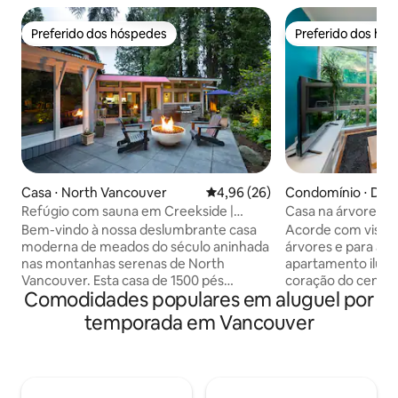
Preferido dos hóspedes
Preferido dos hó
Preferido dos hóspedes
Preferido dos hó
Casa ⋅ North Vancouver
4,96 de uma avaliação média de
4,96 (26)
Condomínio ⋅ Do
ncouver
Refúgio com sauna em Creekside |
Casa na árvore en
Aceita animais de estimação
passeio até Englis
Bem-vindo à nossa deslumbrante casa
Acorde com vistas
moderna de meados do século aninhada
árvores e para a c
nas montanhas serenas de North
apartamento ilum
Vancouver. Esta casa de 1500 pés
coração do centro
Comodidades populares em aluguel por
quadrados, 2 quartos, 2 banheiros
no sofá junto às ja
oferece uma mistura perfeita de
verde, prepare u
temporada em Vancouver
tranquilidade e comodidades modernas,
na cozinha comple
tornando-a um refúgio ideal para suas
relaxe na sua vara
próximas férias. Experiência de spa
Lavanderia na suít
privativo: Sauna elétrica ao ar livre
estacionamento se