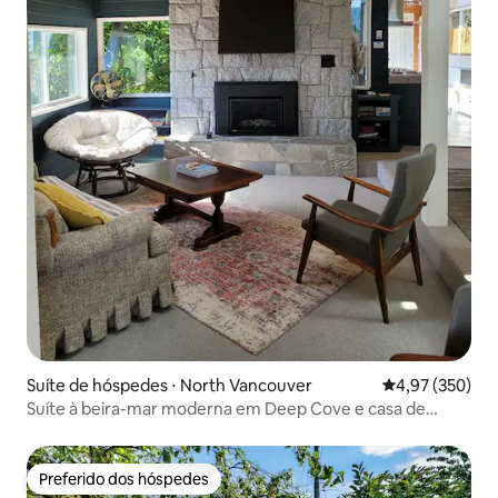
Suíte de hóspedes ⋅ North Vancouver
4,97 de uma av
4,97 (350)
Suíte à beira-mar moderna em Deep Cove e casa de
campo escondida
Preferido dos hóspedes
Preferido dos hóspedes