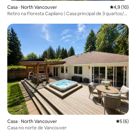
Casa ⋅ North Vancouver
4,9 de uma a
4,9 (10)
Retiro na Floresta Capilano | Casa principal de 3 quartos/2
banheiros
Casa ⋅ North Vancouver
5 de uma 
5 (6)
Casa no norte de Vancouver