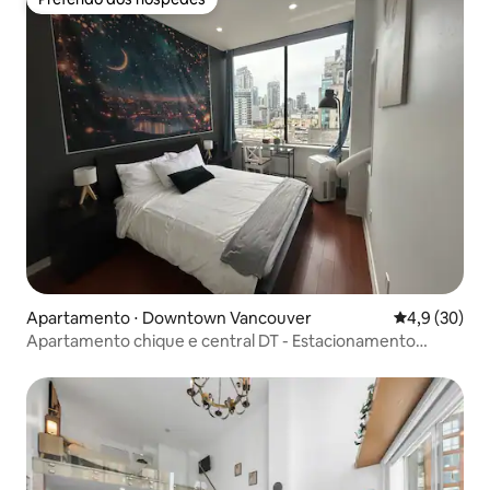
Preferido dos hóspedes
Apartamento ⋅ Downtown Vancouver
4,9 de uma a
4,9 (30)
Apartamento chique e central DT - Estacionamento
gratuito