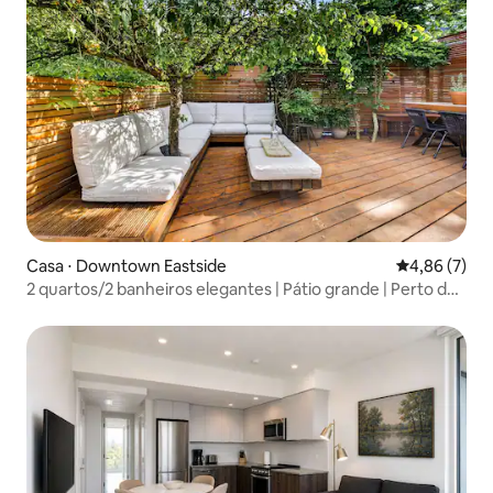
Casa ⋅ Downtown Eastside
4,86 de uma 
4,86 (7)
2 quartos/2 banheiros elegantes | Pátio grande | Perto do
centro da cidade/da FIFA