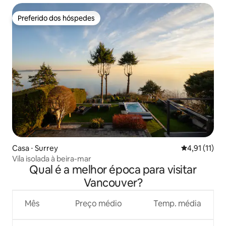
Preferido dos hóspedes
Preferido dos hóspedes
Casa ⋅ Surrey
4,91 de uma a
4,91 (11)
Vila isolada à beira-mar
Qual é a melhor época para visitar
Vancouver?
Mês
Preço médio
Temp. média