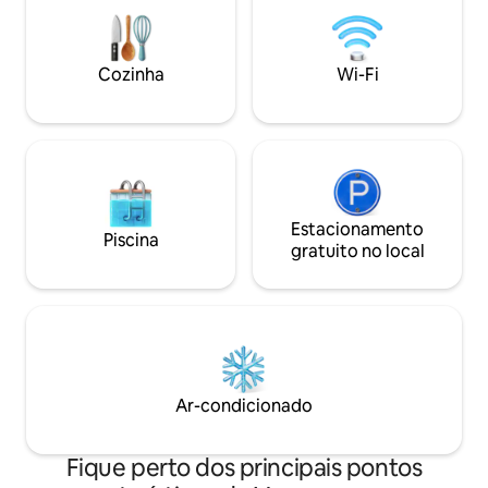
Chuveiro ao ar livre Bola de fogo de
Você está a uma c
concreto Desfrute do seu próprio retiro
English Bay, do pa
de spa privado nas montanhas enquanto
dos cafés da Davi
está perto das comodidades de North
Yaletown, Robson 
Cozinha
Wi-Fi
Vancouver. Passos para trilhas de
proximidades. Uma
caminhadas e ciclismo e minutos para
elegante para doi
Lynn Canyon.
hospedar você!
Estacionamento
Piscina
gratuito no local
Ar-condicionado
Fique perto dos principais pontos