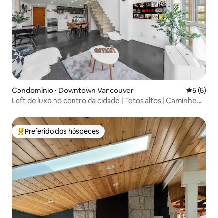
Condomínio ⋅ Downtown Vancouver
5 de uma 
5 (5)
Loft de luxo no centro da cidade | Tetos altos | Caminhe
até o BC Place
Preferido dos hóspedes
Entre os melhores preferidos dos hóspedes