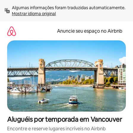
Pular
Algumas informações foram traduzidas automaticamente. 
para
Mostrar idioma original
o
conteúdo
Anuncie seu espaço no Airbnb
Aluguéis por temporada em Vancouver
Encontre e reserve lugares incríveis no Airbnb