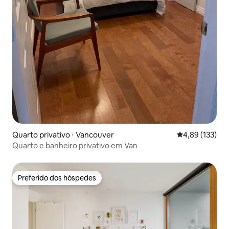
Quarto privativo ⋅ Vancouver
4,89 de uma av
4,89 (133)
Quarto e banheiro privativo em Van
Preferido dos hóspedes
Preferido dos hóspedes