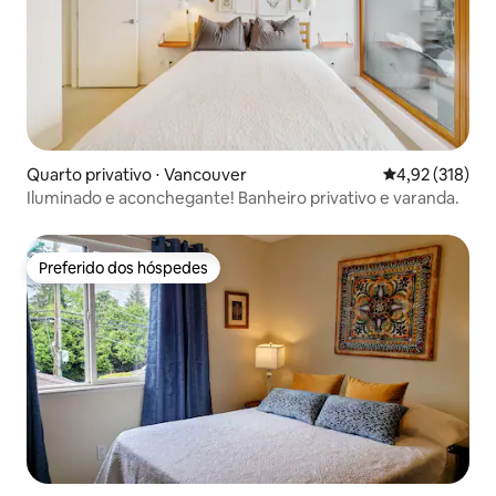
Quarto privativo ⋅ Vancouver
4,92 de uma av
4,92 (318)
Iluminado e aconchegante! Banheiro privativo e varanda.
Preferido dos hóspedes
Preferido dos hóspedes