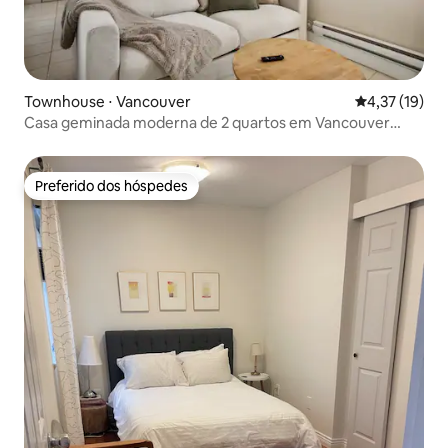
Townhouse ⋅ Vancouver
4,37 de uma a
4,37 (19)
Casa geminada moderna de 2 quartos em Vancouver
(tudo incluído)
Preferido dos hóspedes
Preferido dos hóspedes