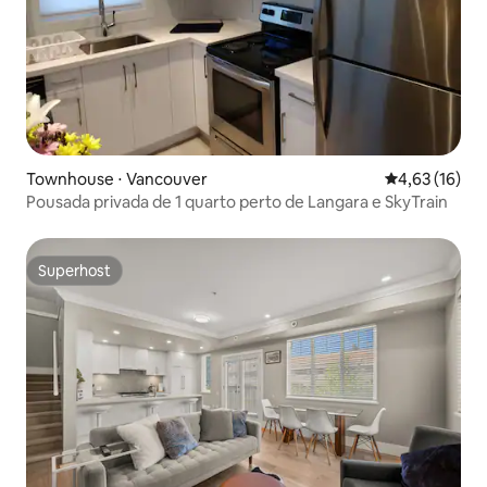
Townhouse ⋅ Vancouver
4,63 de uma a
4,63 (16)
Pousada privada de 1 quarto perto de Langara e SkyTrain
Superhost
Superhost