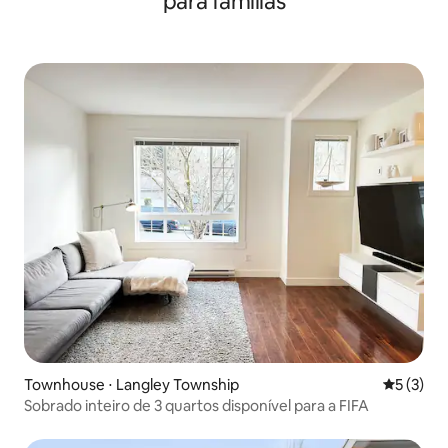
para famílias
Townhouse ⋅ Langley Township
5 de uma 
5 (3)
Sobrado inteiro de 3 quartos disponível para a FIFA