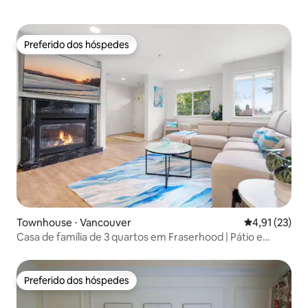
Preferido dos hóspedes
Preferido dos hóspedes
Townhouse ⋅ Vancouver
4,91 de uma a
4,91 (23)
Casa de família de 3 quartos em Fraserhood | Pátio e
garagem para 2 carros
Preferido dos hóspedes
Preferido dos hóspedes