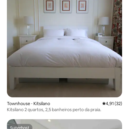
Townhouse ⋅ Kitsilano
4,91 de uma a
4,91 (32)
Kitsilano 2 quartos, 2,5 banheiros perto da praia.
Superhost