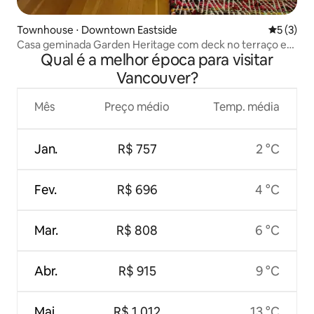
Townhouse ⋅ Downtown Eastside
5 de uma 
5 (3)
Casa geminada Garden Heritage com deck no terraço e
Qual é a melhor época para visitar
ar-condicionado
Vancouver?
Mês
Preço médio
Temp. média
Jan.
R$ 757
2 °C
Fev.
R$ 696
4 °C
Mar.
R$ 808
6 °C
Abr.
R$ 915
9 °C
Mai.
R$ 1.012
13 °C