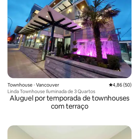
Townhouse ⋅ Vancouver
4,86 de uma a
4,86 (50)
Linda Townhouse Iluminada de 3 Quartos
Aluguel por temporada de townhouses
com terraço