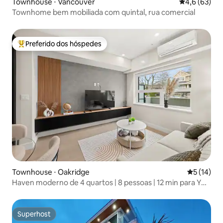
Townhouse ⋅ Vancouver
4,6 de uma a
4,6 (63)
Townhome bem mobiliada com quintal, rua comercial
Preferido dos hóspedes
Entre os melhores preferidos dos hóspedes
Townhouse ⋅ Oakridge
5 de uma a
5 (14)
Haven moderno de 4 quartos | 8 pessoas | 12 min para YVR
e DT | Estacionamento
Superhost
Superhost