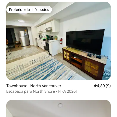
Preferido dos hóspedes
Preferido dos hóspedes
Townhouse ⋅ North Vancouver
4,89 de uma 
4,89 (9)
Escapada para North Shore - FIFA 2026!