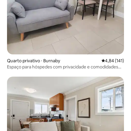
Quarto privativo ⋅ Burnaby
4,84 de uma av
4,84 (141)
Espaço para hóspedes com privacidade e comodidades
caseiras