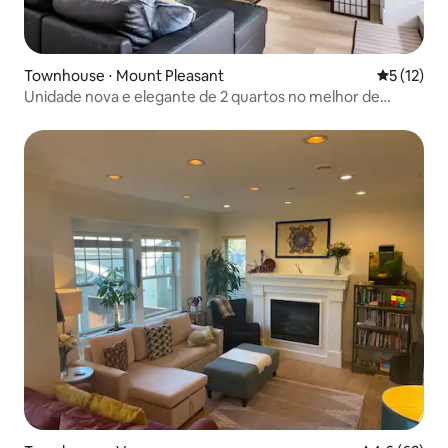
Townhouse ⋅ Mount Pleasant
5 de uma a
5 (12)
Unidade nova e elegante de 2 quartos no melhor de
Vancouver