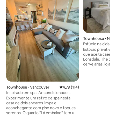
Townhouse ⋅ Nort
Estúdio na cidade e
Estúdio privativo
que aceita cães –
Lonsdale, The Ship
cervejarias, lojas 
Vancouver). Acesso
MTB e caminhadas, 
transporte público
de dois níveis ilum
Townhouse ⋅ Vancouver
4,79 de uma avaliação média de 
4,79 (114)
entrada separada,
Inspirado em spa. Ar condicionado.
Wi-Fi, área de est
Refúgio ultra limpo.
Experimente um retiro de spa nesta
estacionamento gr
casa de dois andares limpa e
proximidades e fác
aconchegante com piso novo e toques
transporte público. Perfeito pa
serenos. O quarto "Lá embaixo" tem um
viagens de fim de