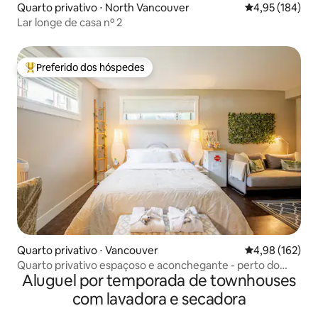
Quarto privativo ⋅ North Vancouver
4,95 de uma av
4,95 (184)
Lar longe de casa nº 2
Preferido dos hóspedes
Entre os melhores preferidos dos hóspedes
Quarto privativo ⋅ Vancouver
4,98 de uma av
4,98 (162)
Quarto privativo espaçoso e aconchegante - perto do
Aluguel por temporada de townhouses
skytrain
com lavadora e secadora