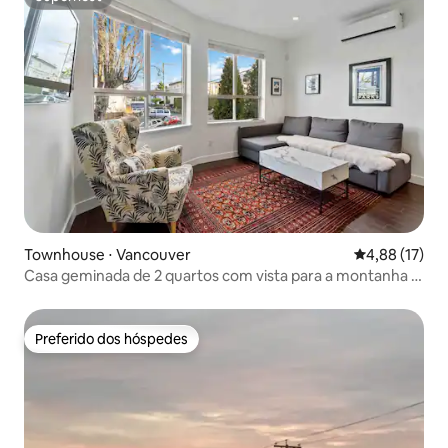
Superhost
Townhouse ⋅ Vancouver
4,88 de uma a
4,88 (17)
Casa geminada de 2 quartos com vista para a montanha e
para a água!
Preferido dos hóspedes
Preferido dos hóspedes