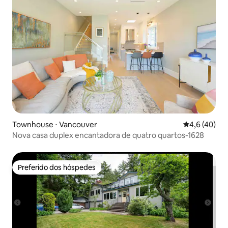
Townhouse ⋅ Vancouver
4,6 de uma a
4,6 (40)
Nova casa duplex encantadora de quatro quartos-1628
Preferido dos hóspedes
Preferido dos hóspedes