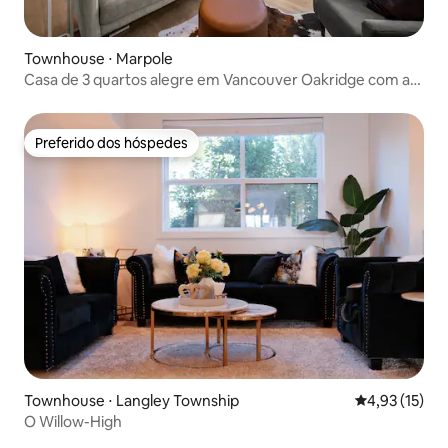
Townhouse ⋅ Marpole
Casa de 3 quartos alegre em Vancouver Oakridge com ar
condicionado
Preferido dos hóspedes
Preferido dos hóspedes
Townhouse ⋅ Langley Township
4,93 de uma a
4,93 (15)
O Willow-High