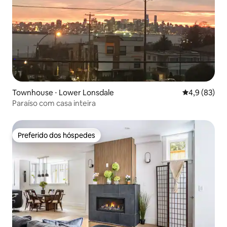
Townhouse ⋅ Lower Lonsdale
4,9 de uma a
4,9 (83)
Paraíso com casa inteira
Preferido dos hóspedes
Preferido dos hóspedes