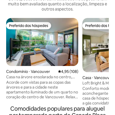
muito bem avaliadas quanto a localização, limpeza e
outros aspectos.
Preferido dos hóspedes
Preferido dos hó
Preferido dos hóspedes
Preferido dos hó
Condomínio ⋅ Vancouver
4,95 de uma avaliação média de 
4,95 (108)
Casa na árvore ensolarada no centro,
Casa ⋅ Vancouver
passeio até English Bay
Acorde com vistas para as copas das
Loft Bright & Mod
árvores e para a cidade neste
Conforto modern
apartamento iluminado de um quarto no
aconchegante esp
coração do centro de Vancouver. Relaxe
casa de hóspedes 
no sofá junto às janelas repletas de
a gás convidativa 
verde, prepare uma refeição adequada
Comodidades populares para aluguel
cama king size, é 
na cozinha completa e, em seguida,
relaxar após um dia 