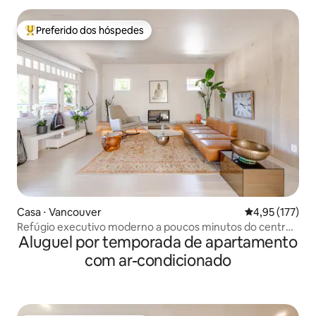
Preferido dos hóspedes
Entre os melhores preferidos dos hóspedes
Casa ⋅ Vancouver
4,95 de uma av
4,95 (177)
Refúgio executivo moderno a poucos minutos do centro
Aluguel por temporada de apartamento
da cidade!
com ar-condicionado