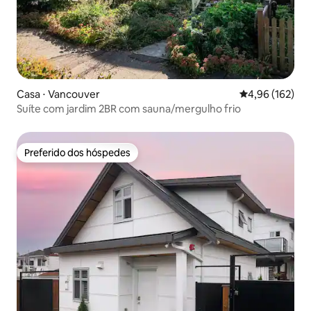
Casa ⋅ Vancouver
4,96 de uma av
4,96 (162)
Suíte com jardim 2BR com sauna/mergulho frio
Preferido dos hóspedes
Preferido dos hóspedes