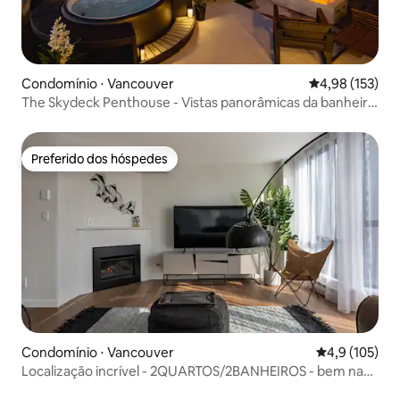
Condomínio ⋅ Vancouver
4,98 de uma av
4,98 (153)
The Skydeck Penthouse - Vistas panorâmicas da banheira
de hidromassagem
Preferido dos hóspedes
Preferido dos hóspedes
Condomínio ⋅ Vancouver
4,9 de uma av
4,9 (105)
Localização incrível - 2QUARTOS/2BANHEIROS - bem na
Robson