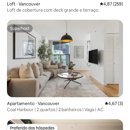
Loft ⋅ Vancouver
4,87 de uma av
4,87 (259)
Loft de cobertura com deck grande e terraço.
Superhost
Superhost
Apartamento ⋅ Vancouver
4,67 de uma 
4,67 (3)
Coal Harbour | 2 quartos | 2 banheiros | Vaga | AC
Preferido dos hóspedes