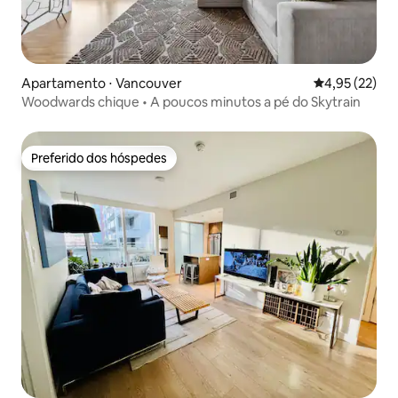
Apartamento ⋅ Vancouver
4,95 de uma a
4,95 (22)
Woodwards chique • A poucos minutos a pé do Skytrain
Preferido dos hóspedes
Preferido dos hóspedes