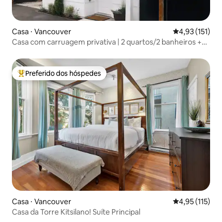
Casa ⋅ Vancouver
4,93 de uma av
4,93 (151)
Casa com carruagem privativa | 2 quartos/2 banheiros +
estacionamento gratuito
Preferido dos hóspedes
Entre os melhores preferidos dos hóspedes
Casa ⋅ Vancouver
4,95 de uma av
4,95 (115)
Casa da Torre Kitsilano! Suíte Principal