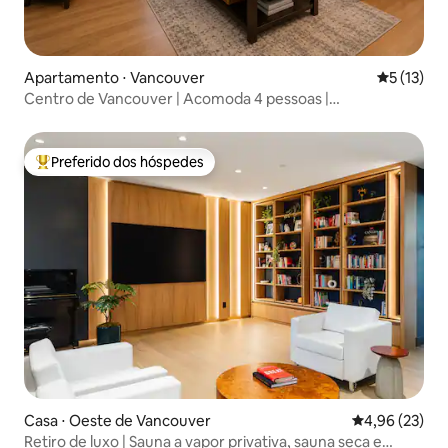
Apartamento ⋅ Vancouver
5 de uma a
5 (13)
Centro de Vancouver | Acomoda 4 pessoas |
Estacionamento gratuito e bicicletas
Preferido dos hóspedes
Entre os melhores preferidos dos hóspedes
Casa ⋅ Oeste de Vancouver
4,96 de uma a
4,96 (23)
Retiro de luxo | Sauna a vapor privativa, sauna seca e