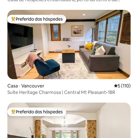
cidade
Preferido dos hóspedes
Entre os melhores preferidos dos hóspedes
Casa ⋅ Vancouver
5 de uma av
5 (110)
Suíte Heritage Charmosa | Central Mt Pleasant•1BR
Preferido dos hóspedes
Entre os melhores preferidos dos hóspedes