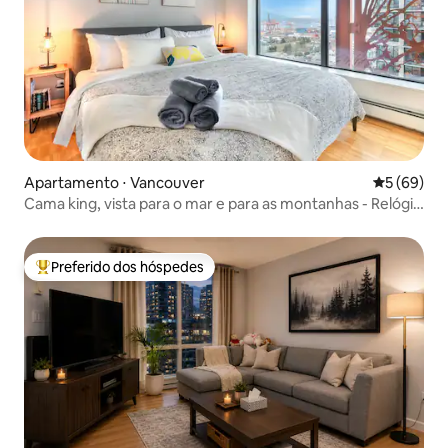
Apartamento ⋅ Vancouver
5 de uma a
5 (69)
Cama king, vista para o mar e para as montanhas - Relógio
a vapor de Gastown
Preferido dos hóspedes
Entre os melhores preferidos dos hóspedes