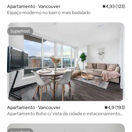
Apartamento ⋅ Vancouver
4,93 de uma av
4,93 (123)
Espaço moderno no bairro mais badalado
Superhost
Superhost
Apartamento ⋅ Vancouver
4,9 de uma av
4,9 (193)
Apartamento Boho c/ vista da cidade e estacionamento
— 6 minutos para DT