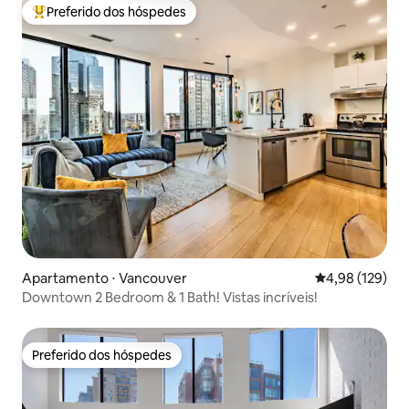
Preferido dos hóspedes
Entre os melhores preferidos dos hóspedes
Apartamento ⋅ Vancouver
4,98 de uma av
4,98 (129)
Downtown 2 Bedroom & 1 Bath! Vistas incríveis!
Preferido dos hóspedes
Preferido dos hóspedes