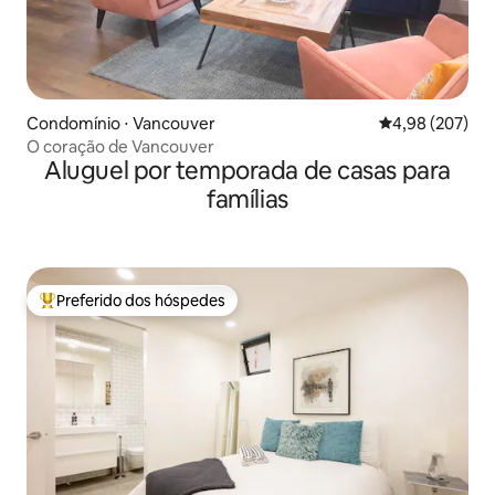
Condomínio ⋅ Vancouver
4,98 de uma ava
4,98 (207)
O coração de Vancouver
Aluguel por temporada de casas para
famílias
Preferido dos hóspedes
Entre os melhores preferidos dos hóspedes