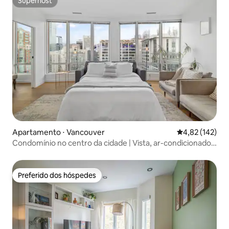
Superhost
Superhost
Apartamento ⋅ Vancouver
4,82 de uma av
4,82 (142)
Condomínio no centro da cidade | Vista, ar-condicionado,
Nespresso, W/D
Preferido dos hóspedes
Preferido dos hóspedes