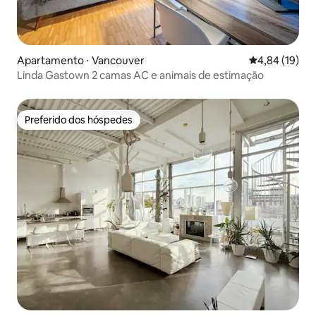
Apartamento ⋅ Vancouver
4,84 de uma a
4,84 (19)
Linda Gastown 2 camas AC e animais de estimação
Preferido dos hóspedes
Preferido dos hóspedes