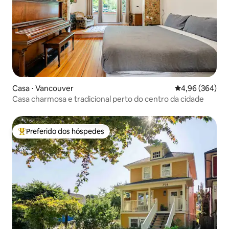
Casa ⋅ Vancouver
4,96 de uma ava
4,96 (364)
Casa charmosa e tradicional perto do centro da cidade
Preferido dos hóspedes
Entre os melhores preferidos dos hóspedes