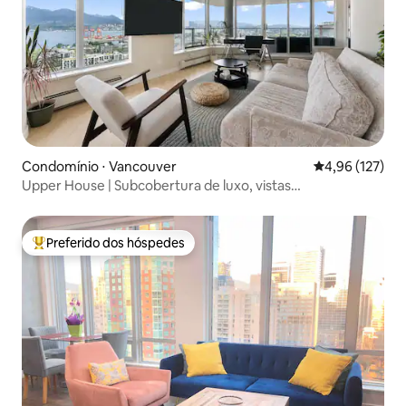
Condomínio ⋅ Vancouver
4,96 de uma av
4,96 (127)
Upper House | Subcobertura de luxo, vistas
deslumbrantes
Preferido dos hóspedes
Entre os melhores preferidos dos hóspedes