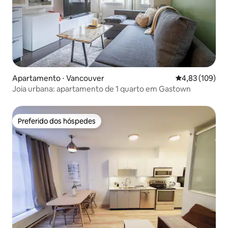
Apartamento ⋅ Vancouver
4,83 de uma av
4,83 (109)
Joia urbana: apartamento de 1 quarto em Gastown
Preferido dos hóspedes
Preferido dos hóspedes