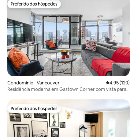
Preferido dos hóspedes
Preferido dos hóspedes
Condomínio ⋅ Vancouver
4,95 de uma av
4,95 (120)
Residência moderna em Gastown Corner com vista para
o horizonte
Preferido dos hóspedes
Preferido dos hóspedes