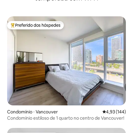
Preferido dos hóspedes
Entre os melhores preferidos dos hóspedes
Condomínio ⋅ Vancouver
4,93 de uma av
4,93 (144)
Condomínio estiloso de 1 quarto no centro de Vancouver!