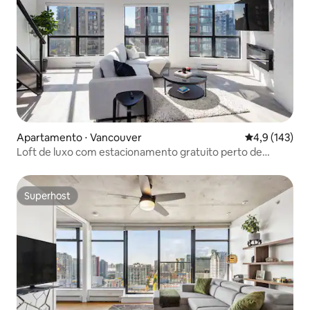
Apartamento ⋅ Vancouver
4,9 de uma av
4,9 (143)
Loft de luxo com estacionamento gratuito perto de
Yaletown
Superhost
Superhost