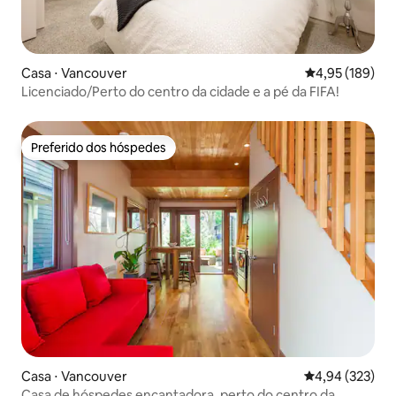
Casa ⋅ Vancouver
4,95 de uma av
4,95 (189)
Licenciado/Perto do centro da cidade e a pé da FIFA!
Preferido dos hóspedes
Preferido dos hóspedes
Casa ⋅ Vancouver
4,94 de uma av
4,94 (323)
Casa de hóspedes encantadora, perto do centro da