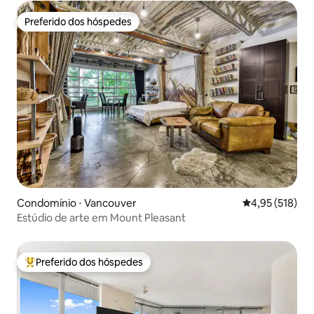
Preferido dos hóspedes
Preferido dos hóspedes
Condomínio ⋅ Vancouver
4,95 de uma av
4,95 (518)
Estúdio de arte em Mount Pleasant
Preferido dos hóspedes
Entre os melhores preferidos dos hóspedes