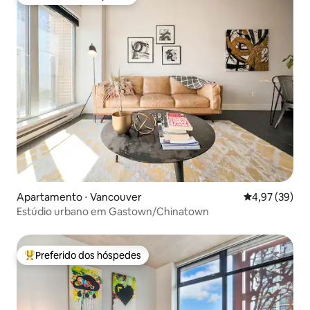
Preferido dos hóspedes
Apartamento ⋅ Vancouver
4,97 de uma a
4,97 (39)
Estúdio urbano em Gastown/Chinatown
Preferido dos hóspedes
Entre os melhores preferidos dos hóspedes