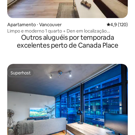
Apartamento ⋅ Vancouver
4,9 de uma av
4,9 (120)
Limpo e moderno 1 quarto + Den em localização
Outros aluguéis por temporada
privilegiada
excelentes perto de Canada Place
Superhost
Superhost