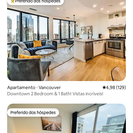
Preferido dos hóspedes
Entre os melhores preferidos dos hóspedes
Apartamento ⋅ Vancouver
4,98 de uma av
4,98 (129)
Downtown 2 Bedroom & 1 Bath! Vistas incríveis!
Preferido dos hóspedes
Preferido dos hóspedes