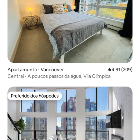
Apartamento ⋅ Vancouver
4,91 de uma av
4,91 (209)
Central - A poucos passos da água, Vila Olímpica
Preferido dos hóspedes
Preferido dos hóspedes