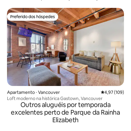
Preferido dos hóspedes
Preferido dos hóspedes
Apartamento ⋅ Vancouver
4,97 de uma av
4,97 (109)
Loft moderno na histórica Gastown, Vancouver
Outros aluguéis por temporada
excelentes perto de Parque da Rainha
Elizabeth