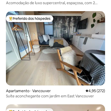
Acomodação de luxo supercentral, espaçosa, com 2
quartos e 2 banheiros
Preferido dos hóspedes
Entre os melhores preferidos dos hóspedes
Apartamento ⋅ Vancouver
4,95 de uma av
4,95 (272)
Suíte aconchegante com jardim em East Vancouver