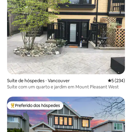
Suíte de hóspedes ⋅ Vancouver
5 de uma av
5 (234)
Suíte com um quarto e jardim em Mount Pleasant West
Preferido dos hóspedes
Entre os melhores preferidos dos hóspedes