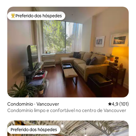
Preferido dos hóspedes
Entre os melhores preferidos dos hóspedes
Condomínio ⋅ Vancouver
4,9 de uma av
4,9 (101)
Condomínio limpo e confortável no centro de Vancouver
Preferido dos hóspedes
Preferido dos hóspedes