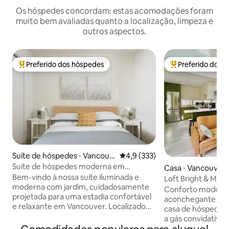
Os hóspedes concordam: estas acomodações foram
muito bem avaliadas quanto a localização, limpeza e
outros aspectos.
Preferido dos hóspedes
Preferido dos 
Entre os melhores preferidos dos hóspedes
Entre os melhore
Suíte de hóspedes ⋅ Vancouv
4,9 de uma avaliação média de 
4,9 (333)
er
Suíte de hóspedes moderna em
Casa ⋅ Vancouver
Fraser/Main Village
Bem-vindo à nossa suíte iluminada e
Loft Bright & Mod
moderna com jardim, cuidadosamente
Conforto modern
projetada para uma estadia confortável
aconchegante esp
e relaxante em Vancouver. Localizado
casa de hóspedes 
em uma rua tranquila e arborizada que
a gás convidativa 
faz fronteira com a Fraserhood e a Main
cama king size, é 