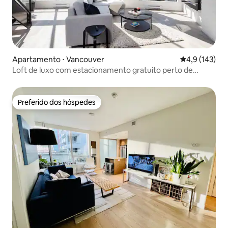
Apartamento ⋅ Vancouver
4,9 de uma av
4,9 (143)
Loft de luxo com estacionamento gratuito perto de
Yaletown
Preferido dos hóspedes
Preferido dos hóspedes