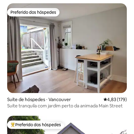
Preferido dos hóspedes
Preferido dos hóspedes
Suíte de hóspedes ⋅ Vancouver
4,83 de uma av
4,83 (179)
Suíte tranquila com jardim perto da animada Main Street
Preferido dos hóspedes
Entre os melhores preferidos dos hóspedes