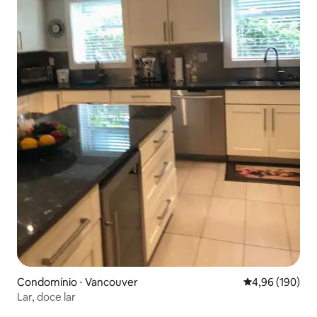
Condomínio ⋅ Vancouver
4,96 de uma av
4,96 (190)
Lar, doce lar