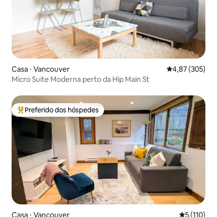
Casa ⋅ Vancouver
4,87 de uma av
4,87 (305)
Micro Suite Moderna perto da Hip Main St
Preferido dos hóspedes
Entre os melhores preferidos dos hóspedes
Casa ⋅ Vancouver
5 de uma av
5 (110)