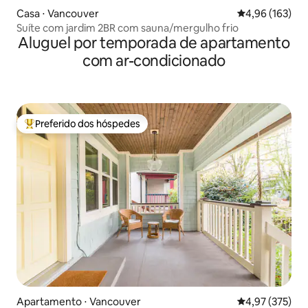
Casa ⋅ Vancouver
4,96 de uma av
4,96 (163)
Suíte com jardim 2BR com sauna/mergulho frio
Aluguel por temporada de apartamento
com ar-condicionado
Preferido dos hóspedes
Entre os melhores preferidos dos hóspedes
Apartamento ⋅ Vancouver
4,97 de uma av
4,97 (375)