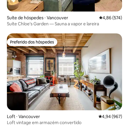
Suíte de hóspedes ⋅ Vancouver
4,86 de uma av
4,86 (574)
Suíte Chloe's Garden — Sauna a vapor e lareira
Preferido dos hóspedes
Preferido dos hóspedes
Loft ⋅ Vancouver
4,94 de uma ava
4,94 (967)
Loft vintage em armazém convertido