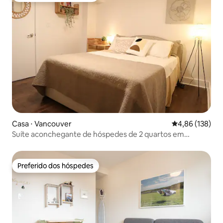
Casa ⋅ Vancouver
4,86 de uma av
4,86 (138)
Suíte aconchegante de hóspedes de 2 quartos em
Vancouver West
Preferido dos hóspedes
Preferido dos hóspedes