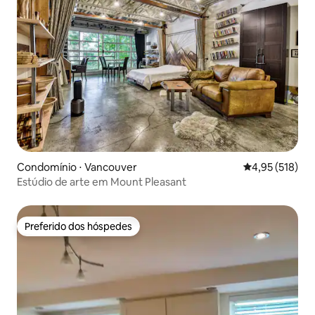
Condomínio ⋅ Vancouver
4,95 de uma av
4,95 (518)
Estúdio de arte em Mount Pleasant
Preferido dos hóspedes
Preferido dos hóspedes