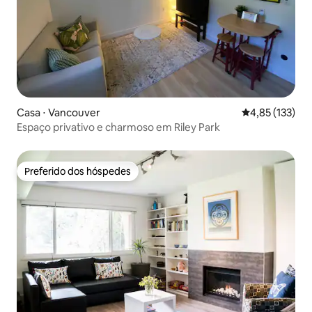
Casa ⋅ Vancouver
4,85 de uma av
4,85 (133)
Espaço privativo e charmoso em Riley Park
Preferido dos hóspedes
Preferido dos hóspedes