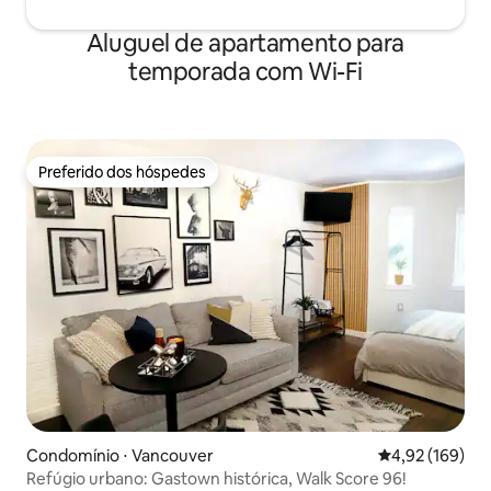
Aluguel de apartamento para
temporada com Wi-Fi
Preferido dos hóspedes
Preferido dos hóspedes
Condomínio ⋅ Vancouver
4,92 de uma av
4,92 (169)
Refúgio urbano: Gastown histórica, Walk Score 96!