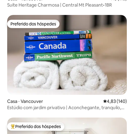
Suíte Heritage Charmosa | Central Mt Pleasant•1BR
Preferido dos hóspedes
Preferido dos hóspedes
Casa ⋅ Vancouver
4,83 de uma av
4,83 (140)
Estúdio com jardim privativo | Aconchegante, tranquilo,
ótima localização
Preferido dos hóspedes
Entre os melhores preferidos dos hóspedes