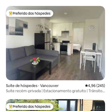
Preferido dos hóspedes
Entre os melhores preferidos dos hóspedes
Suíte de hóspedes ⋅ Vancouver
4,96 de uma ava
4,96 (245)
Suíte recém-privada | Estacionamento gratuito | Trânsito
fácil
Preferido dos hóspedes
Entre os melhores preferidos dos hóspedes