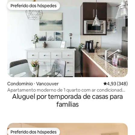
Preferido dos hóspedes
Preferido dos hóspedes
Condomínio ⋅ Vancouver
4,93 de uma ava
4,93 (348)
Apartamento moderno de 1 quarto com ar condicionado
Aluguel por temporada de casas para
(Licença nº 26-160337)
famílias
Preferido dos hóspedes
Preferido dos hóspedes