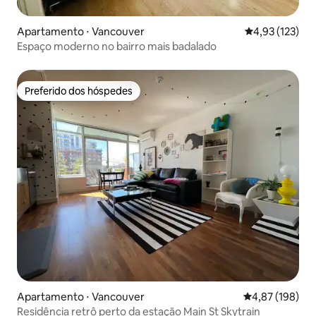
Apartamento ⋅ Vancouver
4,93 de uma av
4,93 (123)
Espaço moderno no bairro mais badalado
Preferido dos hóspedes
Preferido dos hóspedes
Apartamento ⋅ Vancouver
4,87 de uma av
4,87 (198)
Residência retrô perto da estação Main St Skytrain