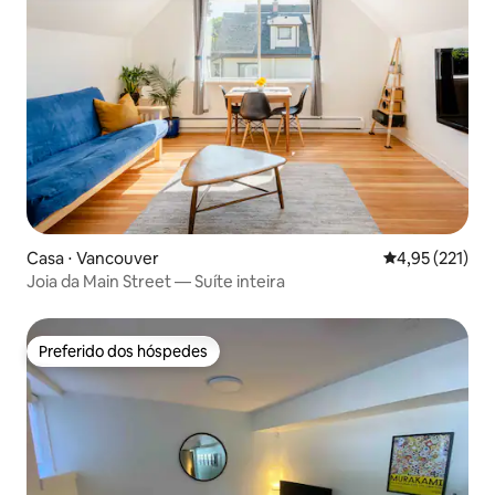
Casa ⋅ Vancouver
4,95 de uma av
4,95 (221)
Joia da Main Street — Suíte inteira
Preferido dos hóspedes
Preferido dos hóspedes