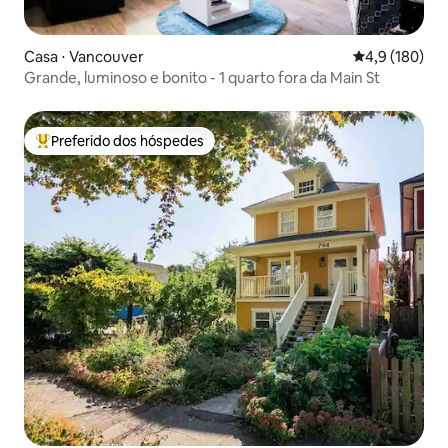
Casa ⋅ Vancouver
4,9 de uma av
4,9 (180)
Grande, luminoso e bonito - 1 quarto fora da Main St
Preferido dos hóspedes
Entre os melhores preferidos dos hóspedes