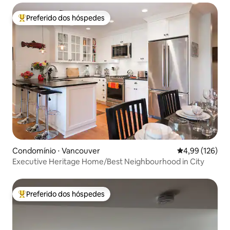
Preferido dos hóspedes
Entre os melhores preferidos dos hóspedes
Condomínio ⋅ Vancouver
4,99 de uma av
4,99 (126)
Executive Heritage Home/Best Neighbourhood in City
Preferido dos hóspedes
Entre os melhores preferidos dos hóspedes