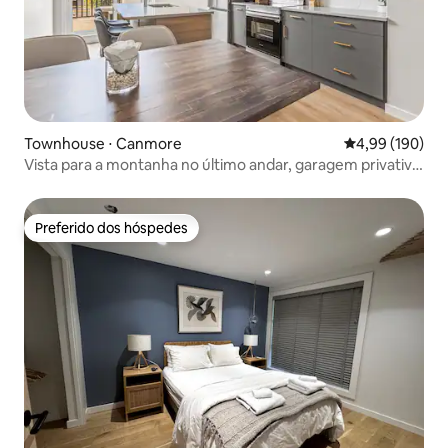
Townhouse ⋅ Canmore
4,99 de uma av
4,99 (190)
Vista para a montanha no último andar, garagem privativa,
piscina/banheira de hidromassagem
Preferido dos hóspedes
Preferido dos hóspedes