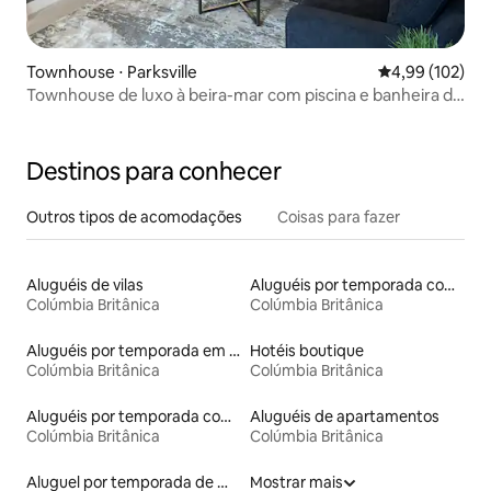
Townhouse ⋅ Parksville
4,99 de uma av
4,99 (102)
Townhouse de luxo à beira-mar com piscina e banheira de
hidromassagem
Destinos para conhecer
Outros tipos de acomodações
Coisas para fazer
Aluguéis de vilas
Aluguéis por temporada com acesso ao lago
Colúmbia Britânica
Colúmbia Britânica
Aluguéis por temporada em resorts
Hotéis boutique
Colúmbia Britânica
Colúmbia Britânica
Aluguéis por temporada com banheiro para PCD
Aluguéis de apartamentos
Colúmbia Britânica
Colúmbia Britânica
Aluguel por temporada de microcasas
Mostrar mais