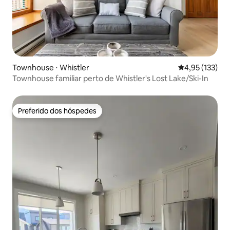
Townhouse ⋅ Whistler
4,95 de uma av
4,95 (133)
Townhouse familiar perto de Whistler's Lost Lake/Ski-In
Preferido dos hóspedes
Preferido dos hóspedes