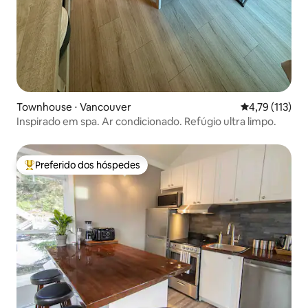
Townhouse ⋅ Vancouver
4,79 de uma av
4,79 (113)
Inspirado em spa. Ar condicionado. Refúgio ultra limpo.
Preferido dos hóspedes
Entre os melhores preferidos dos hóspedes