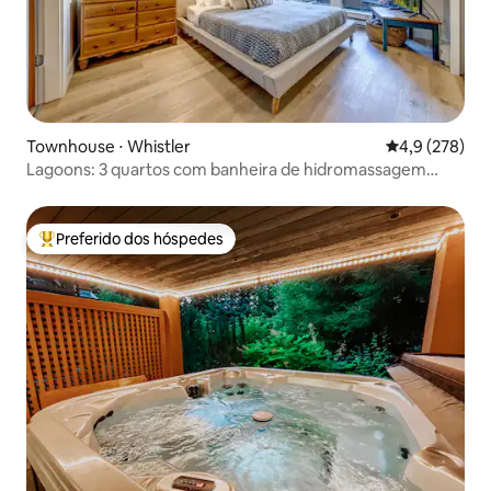
Townhouse ⋅ Whistler
4,9 de uma av
4,9 (278)
Lagoons: 3 quartos com banheira de hidromassagem
privativa + estacionamento!
Preferido dos hóspedes
Entre os melhores preferidos dos hóspedes