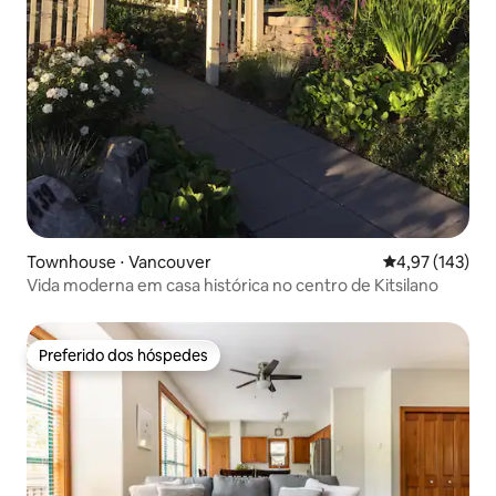
Townhouse ⋅ Vancouver
4,97 de uma av
4,97 (143)
Vida moderna em casa histórica no centro de Kitsilano
Preferido dos hóspedes
Preferido dos hóspedes