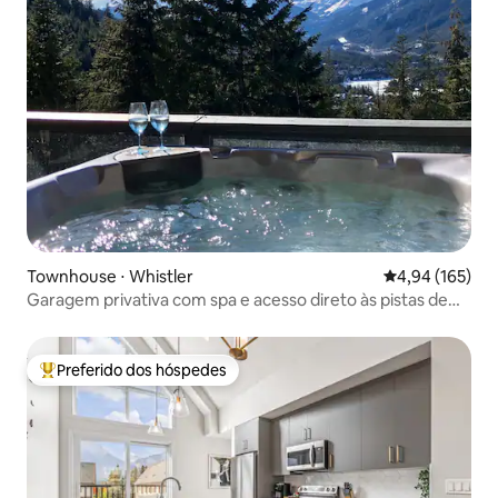
Townhouse ⋅ Whistler
4,94 de uma av
4,94 (165)
Garagem privativa com spa e acesso direto às pistas de
esqui e mountain bike
Preferido dos hóspedes
Entre os melhores preferidos dos hóspedes