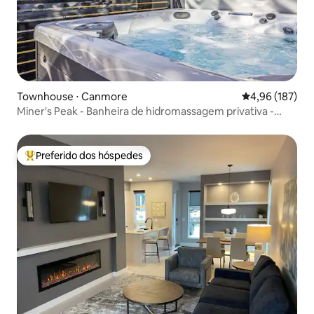
Townhouse ⋅ Canmore
4,96 de uma av
4,96 (187)
Miner's Peak - Banheira de hidromassagem privativa -
Casa de 4 quartos/4 banheiros
Preferido dos hóspedes
Entre os melhores preferidos dos hóspedes