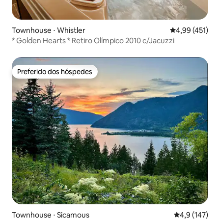
Townhouse ⋅ Whistler
4,99 de uma av
4,99 (451)
* Golden Hearts * Retiro Olímpico 2010 c/Jacuzzi
Preferido dos hóspedes
Preferido dos hóspedes
Townhouse ⋅ Sicamous
4,9 de uma av
4,9 (147)