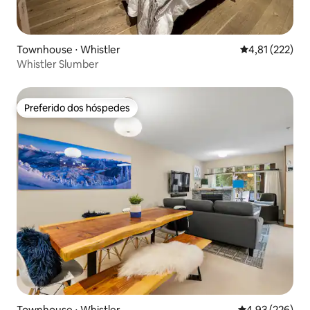
Townhouse ⋅ Whistler
4,81 de uma av
4,81 (222)
Whistler Slumber
Preferido dos hóspedes
Preferido dos hóspedes
Townhouse ⋅ Whistler
4,93 de uma av
4,93 (226)