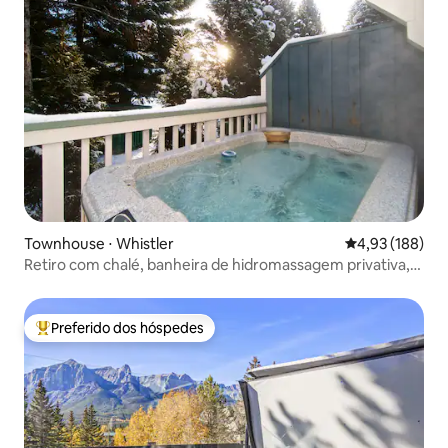
Townhouse ⋅ Whistler
4,93 de uma av
4,93 (188)
Retiro com chalé, banheira de hidromassagem privativa,
estacionamento gratuito
Preferido dos hóspedes
Entre os melhores preferidos dos hóspedes