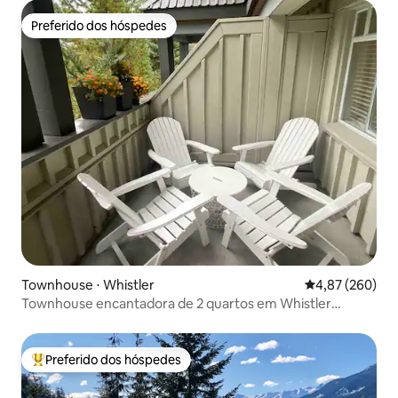
Preferido dos hóspedes
Preferido dos hóspedes
Townhouse ⋅ Whistler
4,87 de uma ava
4,87 (260)
Townhouse encantadora de 2 quartos em Whistler
Village.
Preferido dos hóspedes
Entre os melhores preferidos dos hóspedes