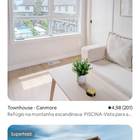
Townhouse ⋅ Canmore
4,98 de uma av
4,98 (201)
Refúgio na montanha escandinava: PISCINA-Vista para a
montanha-ótima localização
Superhost
Superhost