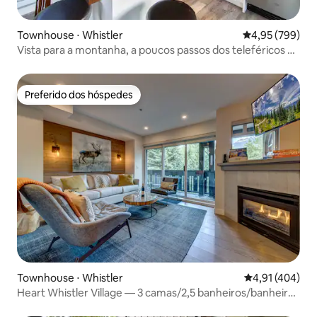
Townhouse ⋅ Whistler
4,95 de uma ava
4,95 (799)
Vista para a montanha, a poucos passos dos teleféricos de
esqui e estacionamento gratuito
Preferido dos hóspedes
Preferido dos hóspedes
Townhouse ⋅ Whistler
4,91 de uma av
4,91 (404)
Heart Whistler Village — 3 camas/2,5 banheiros/banheira
de hidromassagem privativa