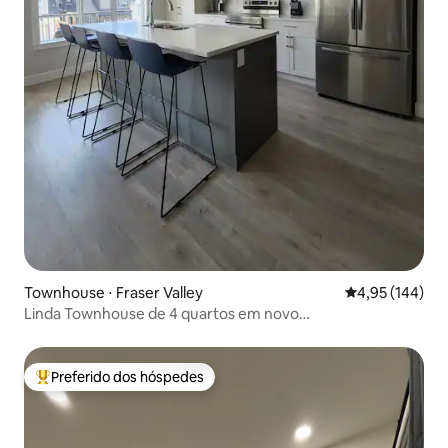
Townhouse ⋅ Fraser Valley
4,95 de uma av
4,95 (144)
Linda Townhouse de 4 quartos em novo
empreendimento
Preferido dos hóspedes
Entre os melhores preferidos dos hóspedes