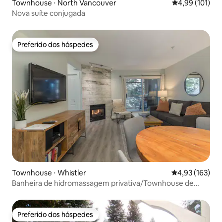
Townhouse ⋅ North Vancouver
4,99 de uma av
4,99 (101)
Nova suíte conjugada
Preferido dos hóspedes
Preferido dos hóspedes
Townhouse ⋅ Whistler
4,93 de uma av
4,93 (163)
Banheira de hidromassagem privativa/Townhouse de
localização privilegiada
Preferido dos hóspedes
Preferido dos hóspedes