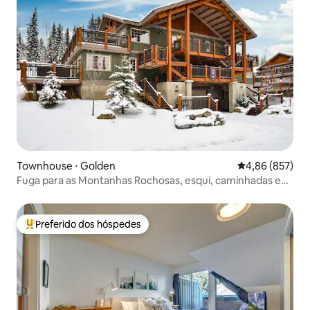
Townhouse ⋅ Golden
4,86 de uma ava
4,86 (857)
Fuga para as Montanhas Rochosas, esqui, caminhadas e
banheira de hidromassagem
Preferido dos hóspedes
Entre os melhores preferidos dos hóspedes