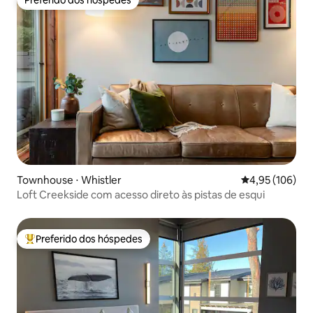
Preferido dos hóspedes
Townhouse ⋅ Whistler
4,95 de uma av
4,95 (106)
Loft Creekside com acesso direto às pistas de esqui
Preferido dos hóspedes
Entre os melhores preferidos dos hóspedes