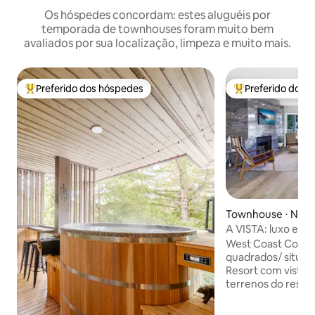
Os hóspedes concordam: estes aluguéis por
temporada de townhouses foram muito bem
avaliados por sua localização, limpeza e muito mais.
Preferido dos hóspedes
Preferido dos 
Entre os melhores preferidos dos hóspedes
Entre os melhore
Townhouse ⋅ Nano
A VISTA: luxo e r
West Coast Conte
quadrados/ situad
Resort com vistas i
terrenos do resort
para caminhada. 
resort incluem pis