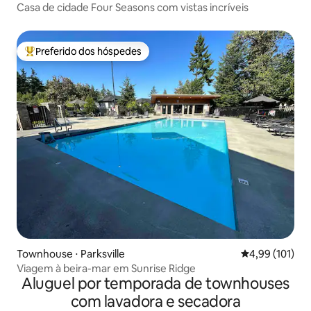
Casa de cidade Four Seasons com vistas incríveis
Preferido dos hóspedes
Entre os melhores preferidos dos hóspedes
Townhouse ⋅ Parksville
4,99 de uma av
4,99 (101)
Viagem à beira-mar em Sunrise Ridge
Aluguel por temporada de townhouses
com lavadora e secadora