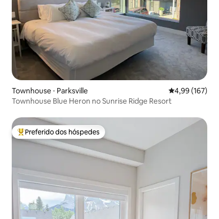
Townhouse ⋅ Parksville
4,99 de uma av
4,99 (167)
Townhouse Blue Heron no Sunrise Ridge Resort
Preferido dos hóspedes
Entre os melhores preferidos dos hóspedes