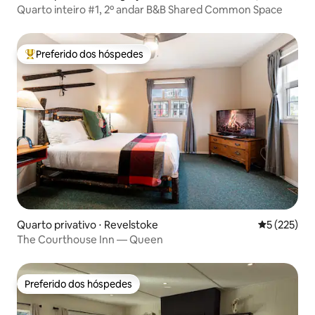
Quarto inteiro #1, 2º andar B&B Shared Common Space
Preferido dos hóspedes
Entre os melhores preferidos dos hóspedes
Quarto privativo ⋅ Revelstoke
5 de uma av
5 (225)
The Courthouse Inn — Queen
Preferido dos hóspedes
Preferido dos hóspedes