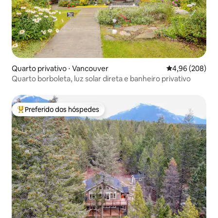
Quarto privativo ⋅ Vancouver
4,96 de uma ava
4,96 (208)
Quarto borboleta, luz solar direta e banheiro privativo
Preferido dos hóspedes
Entre os melhores preferidos dos hóspedes