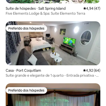
Suíte de hóspedes ⋅ Salt Spring Island
4,94 de uma a
4,94 (47)
Five Elements Lodge & Spa: Suíte Elemento Terra
Preferido dos hóspedes
Preferido dos hóspedes
Casa ⋅ Port Coquitlam
4,92 de uma a
4,92 (64)
Suíte grande e elegante de 1 quarto - Entrada privativa -
Silencioso
Preferido dos hóspedes
Preferido dos hóspedes