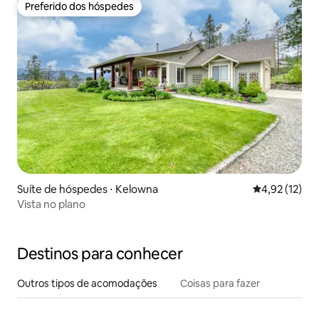
Preferido dos hóspedes
Preferido dos hóspedes
Suíte de hóspedes ⋅ Kelowna
4,92 de uma a
4,92 (12)
Vista no plano
Destinos para conhecer
Outros tipos de acomodações
Coisas para fazer