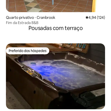
Quarto privativo ⋅ Cranbrook
4,94 de uma av
4,94 (124)
Fim da Estrada B&B
Pousadas com terraço
Preferido dos hóspedes
Preferido dos hóspedes