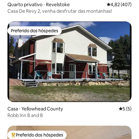
Quarto privativo ⋅ Revelstoke
4,82 de uma av
4,82 (407)
Casa De Revy 2, venha desfrutar das montanhas!
Preferido dos hóspedes
Preferido dos hóspedes
Casa ⋅ Yellowhead County
5 de uma 
5 (5)
Robb Inn B and B
Preferido dos hóspedes
Entre os melhores preferidos dos hóspedes