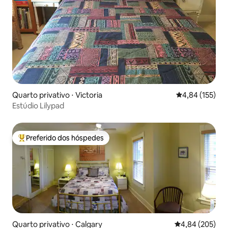
Quarto privativo ⋅ Victoria
4,84 de uma av
4,84 (155)
Estúdio Lilypad
Preferido dos hóspedes
Entre os melhores preferidos dos hóspedes
Quarto privativo ⋅ Calgary
4,84 de uma ava
4,84 (205)