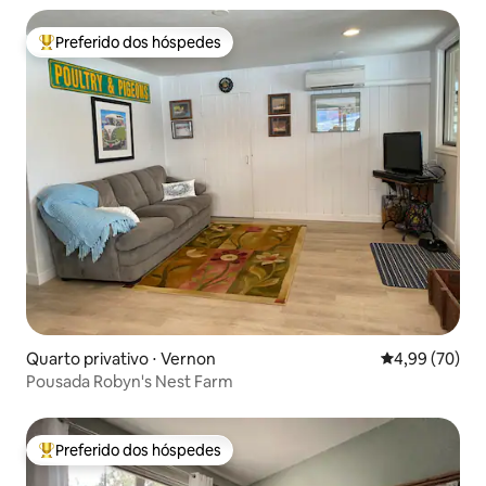
Preferido dos hóspedes
Entre os melhores preferidos dos hóspedes
Quarto privativo ⋅ Vernon
4,99 de uma a
4,99 (70)
Pousada Robyn's Nest Farm
Preferido dos hóspedes
Entre os melhores preferidos dos hóspedes