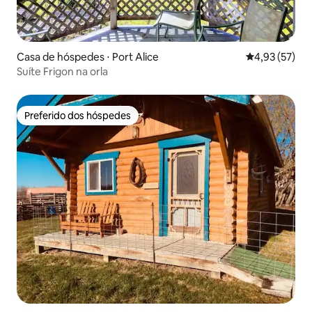
Casa de hóspedes ⋅ Port Alice
4,93 de uma a
4,93 (57)
Suíte Frigon na orla
Preferido dos hóspedes
Preferido dos hóspedes