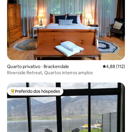
Quarto privativo ⋅ Brackendale
4,88 de uma av
4,88 (112)
Riverside Retreat, Quartos inteiros amplos
Preferido dos hóspedes
Entre os melhores preferidos dos hóspedes