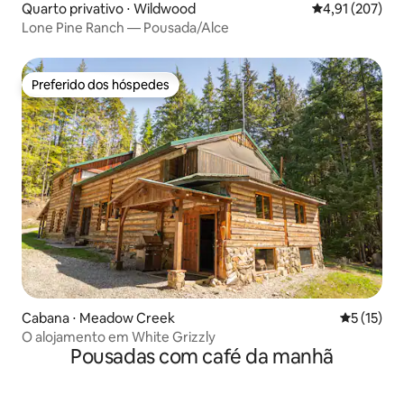
Quarto privativo ⋅ Wildwood
4,91 de uma av
4,91 (207)
Lone Pine Ranch — Pousada/Alce
Preferido dos hóspedes
Preferido dos hóspedes
Cabana ⋅ Meadow Creek
5 de uma a
5 (15)
O alojamento em White Grizzly
Pousadas com café da manhã