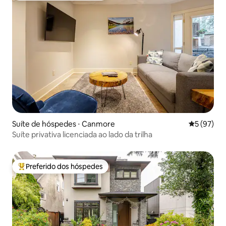
Suíte de hóspedes ⋅ Canmore
5 de uma a
5 (97)
Suíte privativa licenciada ao lado da trilha
Preferido dos hóspedes
Entre os melhores preferidos dos hóspedes