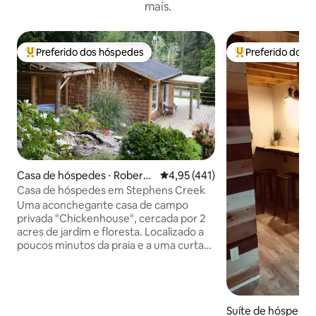
mais.
Preferido dos hóspedes
Preferido dos 
Entre os melhores preferidos dos hóspedes
Entre os melhore
Casa de hóspedes ⋅ Roberts
4,95 de uma avaliação média de 
4,95 (441)
Creek
Casa de hóspedes em Stephens Creek
Uma aconchegante casa de campo
privada "Chickenhouse", cercada por 2
acres de jardim e floresta. Localizado a
poucos minutos da praia e a uma curta
caminhada da vila de Roberts Creek.
Animais de estimação são bem-vindos,
pedimos uma taxa de US$ 10/noite paga
diretamente (apenas 1, esperamos que
Suíte de hóspedes
seu animal de estimação esteja com