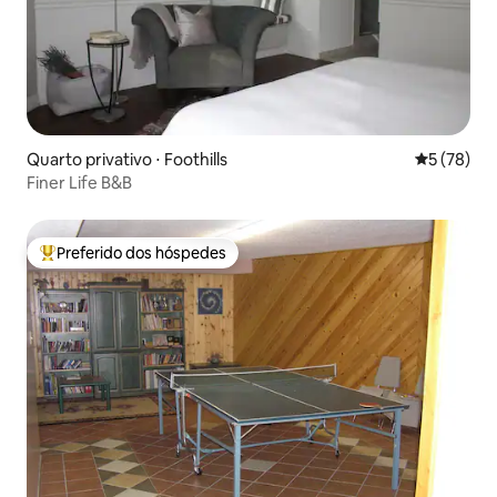
Quarto privativo ⋅ Foothills
5 de uma a
5 (78)
Finer Life B&B
Preferido dos hóspedes
Entre os melhores preferidos dos hóspedes