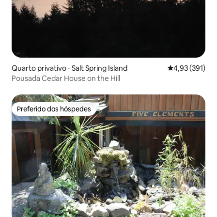
Quarto privativo ⋅ Salt Spring Island
4,93 de uma av
4,93 (391)
Pousada Cedar House on the Hill
Preferido dos hóspedes
Preferido dos hóspedes