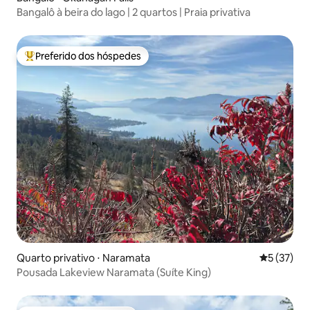
Bangalô à beira do lago | 2 quartos | Praia privativa
Preferido dos hóspedes
Entre os melhores preferidos dos hóspedes
Quarto privativo ⋅ Naramata
5 de uma a
5 (37)
Pousada Lakeview Naramata (Suíte King)