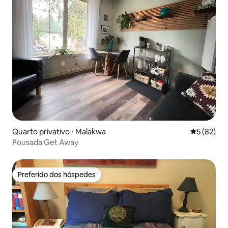
Quarto privativo ⋅ Malakwa
5 de uma a
5 (82)
Pousada Get Away
Preferido dos hóspedes
Preferido dos hóspedes