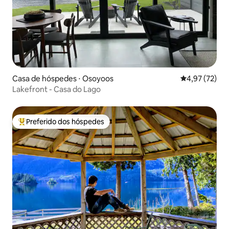
Casa de hóspedes ⋅ Osoyoos
4,97 de uma a
4,97 (72)
Lakefront - Casa do Lago
Preferido dos hóspedes
Entre os melhores preferidos dos hóspedes