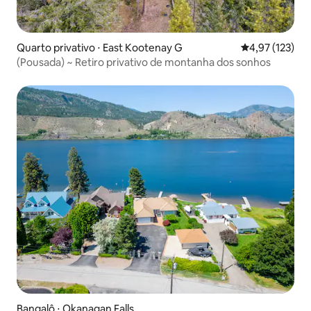
Quarto privativo ⋅ East Kootenay G
4,97 de uma av
4,97 (123)
(Pousada) ~ Retiro privativo de montanha dos sonhos
Bangalô ⋅ Okanagan Falls