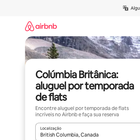
Pular
Algu
para
o
conteúdo
Colúmbia Britânica:
aluguel por temporada
de flats
Encontre aluguel por temporada de flats
incríveis no Airbnb e faça sua reserva
Localização
Quando os resultados estiverem disponíveis, expl