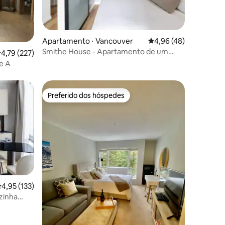
ções
Apartamento ⋅ Vancouver
4,96 de uma avaliação
4,96 (48)
Smithe House - Apartamento de um
,79 de uma avaliação média de 5, 227 avaliações
4,79 (227)
quarto - 2 minutos do BC Place
e A
Preferido dos hóspedes
Preferido dos hóspedes
,95 de uma avaliação média de 5, 133 avaliações
4,95 (133)
ções
zinha