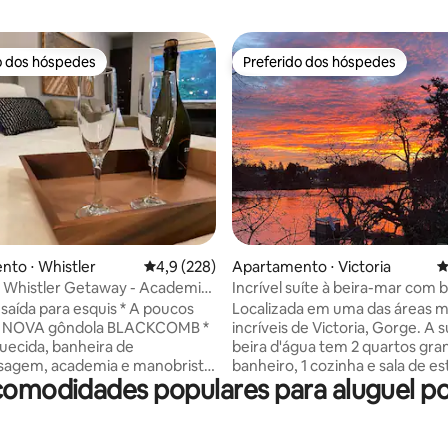
o dos hóspedes
Preferido dos hóspedes
o dos hóspedes
Preferido dos hóspedes
édia de 5, 108 avaliações
to ⋅ Whistler
4,9 de uma avaliação média de 5, 228 avalia
4,9 (228)
Apartamento ⋅ Victoria
4
t Whistler Getaway - Academia
Incrível suíte à beira-mar com b
onamento
agradável
 saída para esquis * A poucos
Localizada em uma das áreas m
a NOVA gôndola BLACKCOMB *
incríveis de Victoria, Gorge. A s
quecida, banheira de
beira d'água tem 2 quartos gran
sagem, academia e manobrista
banheiro, 1 cozinha e sala de es
 comodidades populares para aluguel po
* Concierge 24 horas * Nova
distribuídos no primeiro andar
n de pelúcia * Cozinha
bairro tranquilo, familiar e acol
para cozinhar * Internet de alta
maravilhosa vista para o mar c
e * A taxa de estacionamento é
privado oferece tudo o que voc