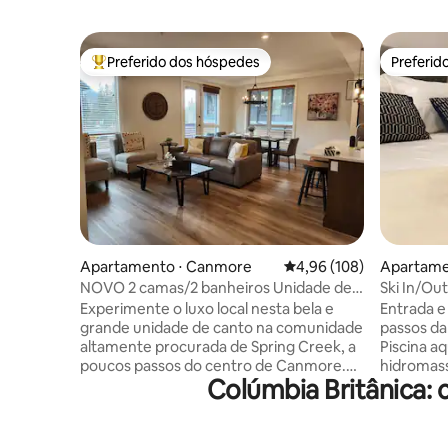
Preferido dos hóspedes
Preferid
Entre os melhores preferidos dos hóspedes
Preferid
Apartamento ⋅ Canmore
4,96 de uma avaliação m
4,96 (108)
Apartamen
NOVO 2 camas/2 banheiros Unidade de
Ski In/Ou
Canto de Luxo: Spring Creek
e Estaci
Experimente o luxo local nesta bela e
Entrada e
grande unidade de canto na comunidade
passos d
altamente procurada de Spring Creek, a
Piscina a
poucos passos do centro de Canmore.
hidromas
Colúmbia Britânica:
Com mais de 1.000 pés quadrados de
de esqui 
santuário na montanha, esta suíte de 2
cama quee
camas e 2 banheiros inclui um quarto
completa 
principal king, quarto de hóspedes queen
velocidad