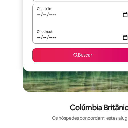
Check-in
Checkout
Buscar
Colúmbia Britânic
Os hóspedes concordam: estes alugué