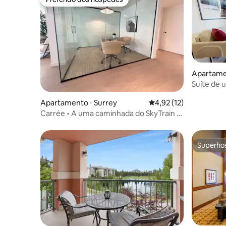
Preferido dos hóspedes
Apartame
Suíte de 
Apartamento ⋅ Surrey
4,92 de uma avaliação 
4,92 (12)
Carrée • A uma caminhada do SkyTrain •
Estacionamento gratuito e academia
Superho
Superho