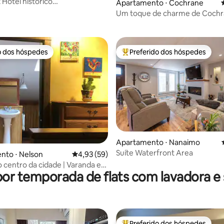
 Hotel histórico
Apartamento ⋅ Cochrane
média de 5, 115 avaliações
ce/Centro/acomoda 5
Um toque de charme de Coch
o dos hóspedes
Preferido dos hóspedes
o dos hóspedes
Entre os melhores preferidos d
édia de 5, 102 avaliações
Apartamento ⋅ Nanaimo
Suíte Waterfront Area
nto ⋅ Nelson
4,93 de uma avaliação média de 5, 59 avalia
4,93 (59)
o centro da cidade | Varanda e
por temporada de flats com lavadora e
mersão romântica
Preferido dos hóspedes