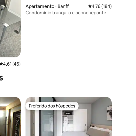
ções
Apartamento ⋅ Banff
4,76 de uma avaliação 
4,76 (184)
Condomínio tranquilo e aconchegante
nas Montanhas Rochosas | Varanda com
vista para Rundle!
4,61 de uma avaliação média de 5, 46 avaliações
4,61 (46)
s
Preferido dos hóspedes
Preferido dos hóspedes