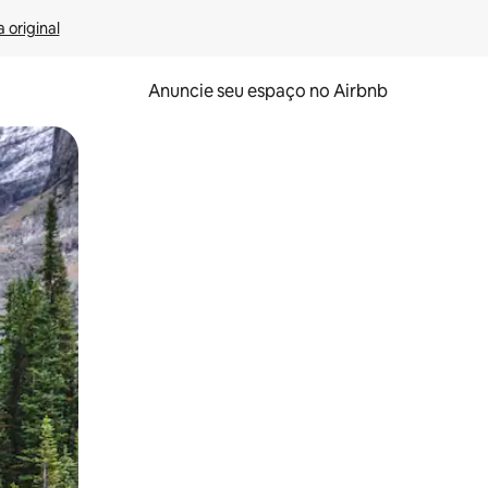
 original
Anuncie seu espaço no Airbnb
 deslizando o dedo na tela.