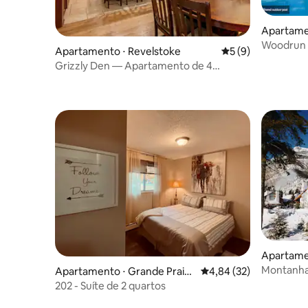
Apartamen
Woodrun 
Apartamento ⋅ Revelstoke
5 de uma avaliação
5 (9)
esquis co
Grizzly Den — Apartamento de 4
quartos com banheira de
hidromassagem
Apartamen
Montanha 
Apartamento ⋅ Grande Prairi
4,84 de uma avaliação 
4,84 (32)
cozinha
e
202 - Suíte de 2 quartos