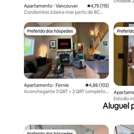
Unidade 2
Apartamento ⋅ Vancouver
4,75 de uma avaliação 
4,75 (115)
Temperan
Condomínio à beira-mar perto de BC
Place
Preferido dos hóspedes
Preferid
Preferido dos hóspedes
Preferid
Apartamento ⋅ Fernie
4,86 de uma avaliação m
4,86 (102)
Aconchegante 3 QRT + 2 QRT completos
Apartame
incl Loft | 5 minutos de Ski Hill & Town! |
Estúdio n
Vista 360 da montanha!
Aluguel 
vista | I
Preferido dos hóspedes