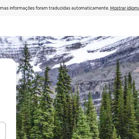
mas informações foram traduzidas automaticamente. 
Mostrar idioma
ore-os usando as seta para cima e para baixo do teclado ou tocando e