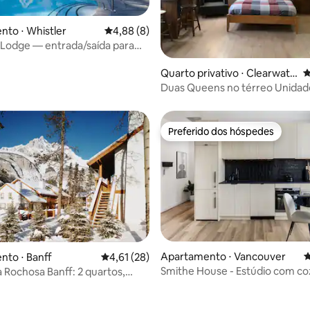
to ⋅ Whistler
4,88 de uma avaliação média de 5, 8 avalia
4,88 (8)
Lodge — entrada/saída para
 média de 5, 9 avaliações
m piscina!
Quarto privativo ⋅ Clearwate
4
r
Duas Queens no térreo Unidad
Preferido dos hóspedes
Preferido dos hóspedes
Apartamento ⋅ Vancouver
4
to ⋅ Banff
4,61 de uma avaliação média de 5, 28 avalia
4,61 (28)
Smithe House - Estúdio com co
Rochosa Banff: 2 quartos,
média de 5, 32 avaliações
completa - Yaletown