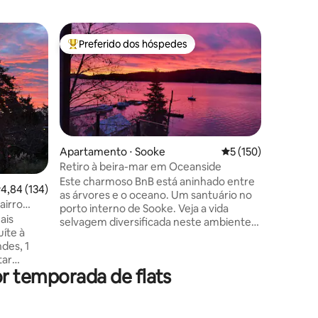
Apartame
Preferido dos hóspedes
Superho
Entre os melhores preferidos dos hóspedes
Superho
Apartame
minutos 
Apartame
totalmen
entrada p
som de 3 
próprio t
estacion
apartame
Apartamento ⋅ Sooke
5 de uma avaliação 
5 (150)
precisa p
Retiro à beira-mar em Oceanside
privativa
Este charmoso BnB está aninhado entre
ções
,84 de uma avaliação média de 5, 134 avaliações
4,84 (134)
sua aven
as árvores e o oceano. Um santuário no
Jasper, a
airro
porto interno de Sooke. Veja a vida
Este apa
ais
selvagem diversificada neste ambiente
apresent
uíte à
tranquilo e privado. Assista a lontras e
apartame
des, 1
focas brincando; peixe de garça azul.
size Cali
tar
Talvez a coruja passe voando e o urso
r temporada de flats
, em um
passe vagando. Você pode ver baleias do
hedor. A
seu pátio! Relaxe no convés e sonhe
om cais
enquanto os veleiros flutuam nesta
ê precisa
paisagem natural em constante