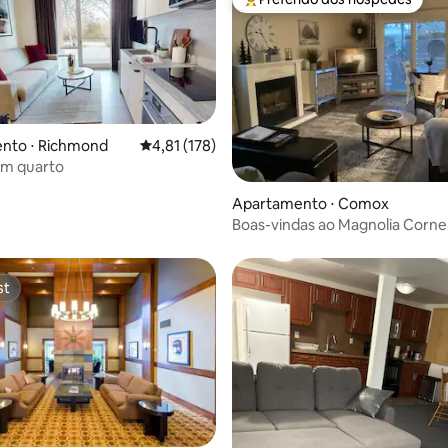
Entre os melhores preferidos d
nto ⋅ Richmond
4,81 de uma avaliação média de 5, 178 avalia
4,81 (178)
um quarto
média de 5, 12 avaliações
Apartamento ⋅ Comox
Boas-vindas ao Magnolia Corne
st
st