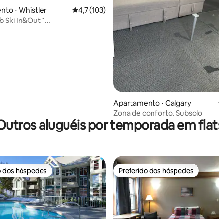
to ⋅ Whistler
4,7 de uma avaliação média de 5, 103 avalia
4,7 (103)
 média de 5, 7 avaliações
 Ski In&Out 1
a/NTFX/Wi-Fi grátis
Apartamento ⋅ Calgary
Zona de conforto. Subsolo
Outros aluguéis por temporada em flat
o dos hóspedes
Preferido dos hóspedes
o dos hóspedes
Preferido dos hóspedes