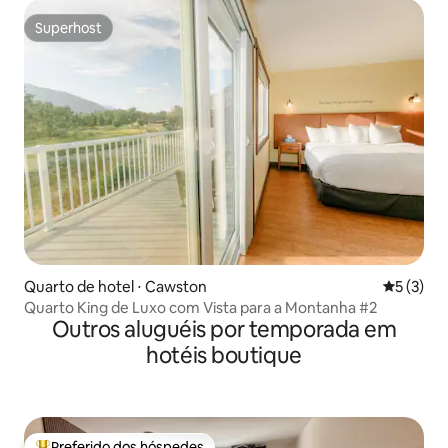
Superhost
Superhost
Quarto de hotel ⋅ Cawston
5 de uma 
5 (3)
Quarto King de Luxo com Vista para a Montanha #2
Outros aluguéis por temporada em
hotéis boutique
Preferido dos hóspedes