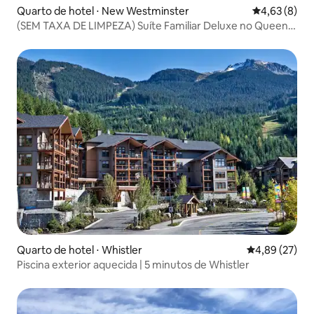
Quarto de hotel ⋅ New Westminster
4,63 de uma 
4,63 (8)
(SEM TAXA DE LIMPEZA) Suíte Familiar Deluxe no Queens
Hotel
Quarto de hotel ⋅ Whistler
4,89 de uma a
4,89 (27)
Piscina exterior aquecida | 5 minutos de Whistler