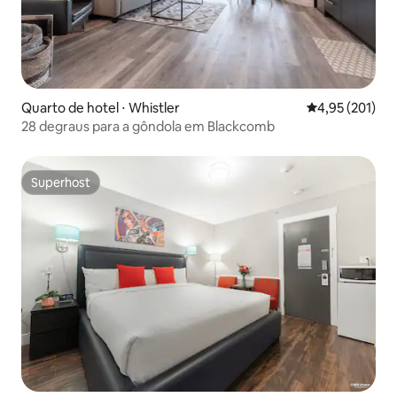
Quarto de hotel ⋅ Whistler
4,95 de uma av
4,95 (201)
28 degraus para a gôndola em Blackcomb
Superhost
Superhost