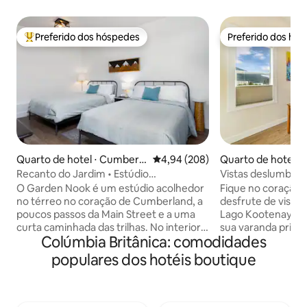
Preferido dos hóspedes
Preferido dos hó
Entre os melhores preferidos dos hóspedes
Preferido dos hó
Quarto de hotel ⋅ Cumberla
4,94 de uma avaliação média de 5
4,94 (208)
Quarto de hotel ⋅ 
nd
Recanto do Jardim • Estúdio
Vistas deslumbran
aconchegante com 2 camas
Suíte com terraço
O Garden Nook é um estúdio acolhedor
Fique no coração 
no térreo no coração de Cumberland, a
desfrute de vista
poucos passos da Main Street e a uma
Lago Kootenay e d
curta caminhada das trilhas. No interior,
sua varanda privat
Colúmbia Britânica: comodidades
você encontrará duas camas
em estilo aparta
confortáveis, um banheiro privativo, Wi-
conforto e elegânc
populares dos hotéis boutique
Fi rápido, Smart TV, espaço de trabalho
uma cama king siz
dedicado e uma bomba de calor mini-
privativo e uma e
split para aquecimento e resfriamento.
com uma cama quee
Uma área de refeições leve inclui uma
Desfrute de um c