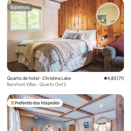
Superhost
Superhost
Quarto de hotel ⋅ Christina Lake
4,83 de uma a
4,83 (71)
Barefoot Villas - Quarto Owl 2
Preferido dos hóspedes
Entre os melhores preferidos dos hóspedes