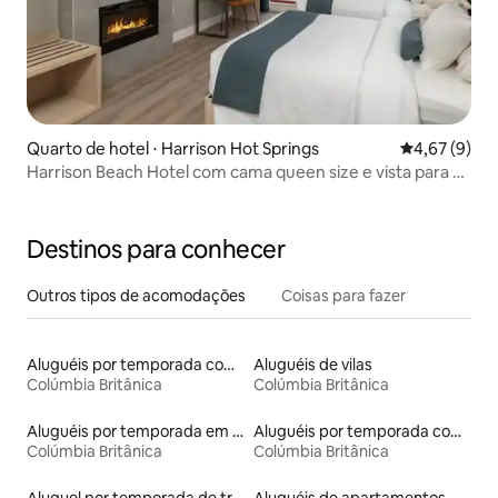
Quarto de hotel ⋅ Harrison Hot Springs
4,67 de uma 
4,67 (9)
Harrison Beach Hotel com cama queen size e vista para a
montanha
Destinos para conhecer
Outros tipos de acomodações
Coisas para fazer
Aluguéis por temporada com acesso ao lago
Aluguéis de vilas
Colúmbia Britânica
Colúmbia Britânica
Aluguéis por temporada em resorts
Aluguéis por temporada com banheiro para PCD
Colúmbia Britânica
Colúmbia Britânica