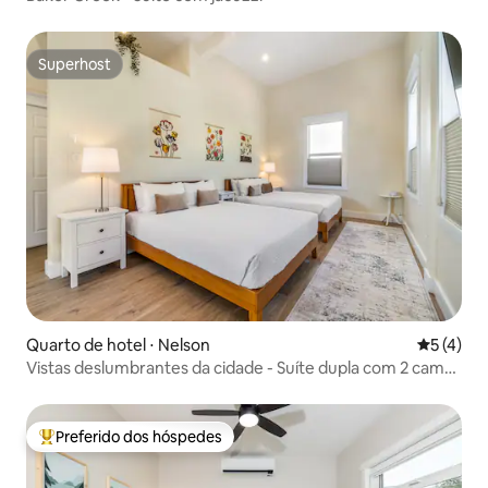
Superhost
Superhost
Quarto de hotel ⋅ Nelson
5 de uma 
5 (4)
Vistas deslumbrantes da cidade - Suíte dupla com 2 camas
queen size no centro da cidade
Preferido dos hóspedes
Entre os melhores preferidos dos hóspedes