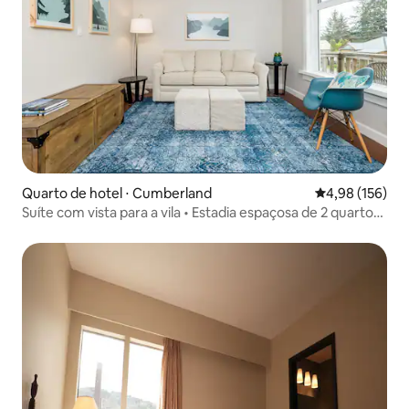
Quarto de hotel ⋅ Cumberland
4,98 de uma av
4,98 (156)
Suíte com vista para a vila • Estadia espaçosa de 2 quartos
na vila