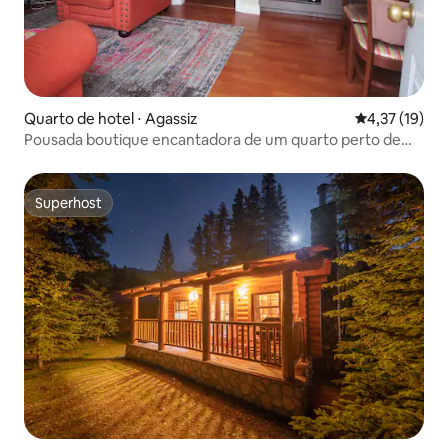
Quarto de hotel ⋅ Agassiz
4,37 de uma a
4,37 (19)
Pousada boutique encantadora de um quarto perto de
Harrison
Superhost
Superhost