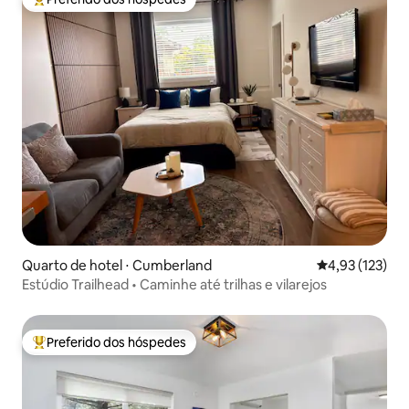
Entre os melhores preferidos dos hóspedes
Quarto de hotel ⋅ Cumberland
4,93 de uma av
4,93 (123)
Estúdio Trailhead • Caminhe até trilhas e vilarejos
Preferido dos hóspedes
Entre os melhores preferidos dos hóspedes