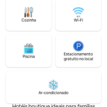
mini geladeira, micro-ondas, cafeteira e
azulejos personali
pia portátil para lavar louça. Portas
suíte e uma cozin
deslizantes se abrem para uma pequena
equipada com banc
área de pátio dentro do jardim
eletrodomésticos 
Cozinha
Wi-Fi
compartilhado. Estacionamento gratuito
todos cuidadosam
na rua incluído.
uma estadia elega
Estacionamento
Piscina
gratuito no local
Ar-condicionado
Hotéis boutique ideais para famílias