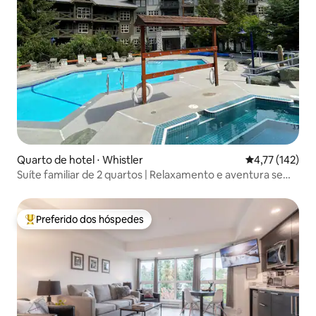
Quarto de hotel ⋅ Whistler
4,77 de uma av
4,77 (142)
Suíte familiar de 2 quartos | Relaxamento e aventura se
unem!
Preferido dos hóspedes
Entre os melhores preferidos dos hóspedes