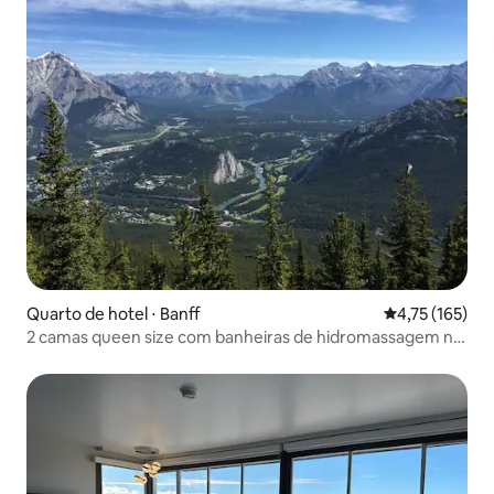
Quarto de hotel ⋅ Banff
4,75 de uma av
4,75 (165)
2 camas queen size com banheiras de hidromassagem no
centro de Banff