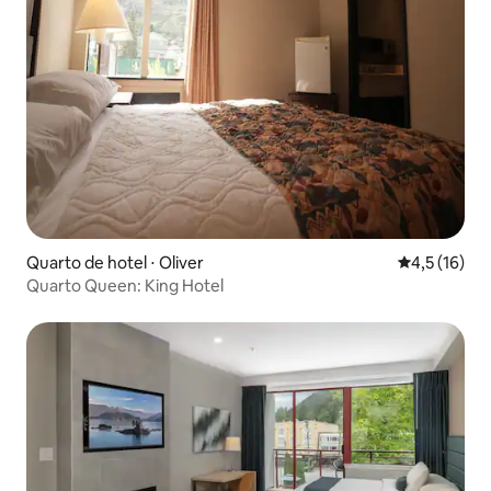
Quarto de hotel ⋅ Oliver
4,5 de uma a
4,5 (16)
Quarto Queen: King Hotel