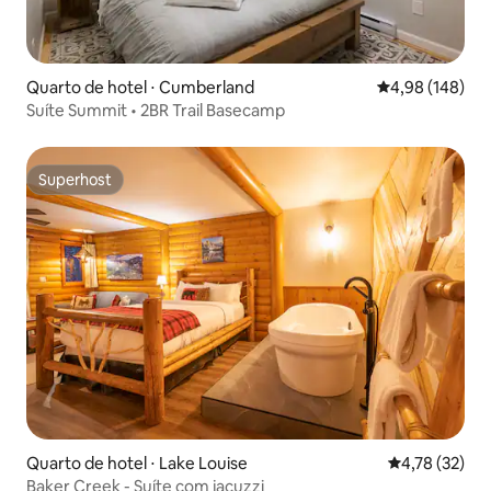
Quarto de hotel ⋅ Cumberland
4,98 de uma av
4,98 (148)
Suíte Summit • 2BR Trail Basecamp
Superhost
Superhost
Quarto de hotel ⋅ Lake Louise
4,78 de uma a
4,78 (32)
Baker Creek - Suíte com jacuzzi