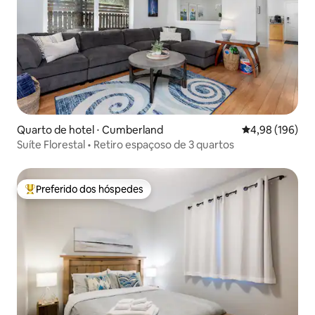
Quarto de hotel ⋅ Cumberland
4,98 de uma av
4,98 (196)
Suíte Florestal • Retiro espaçoso de 3 quartos
Preferido dos hóspedes
Entre os melhores preferidos dos hóspedes