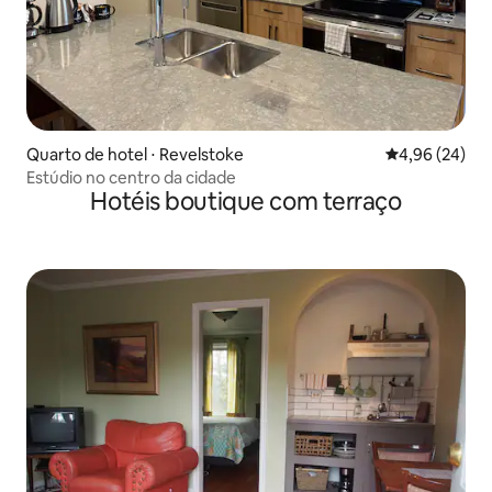
Quarto de hotel ⋅ Revelstoke
4,96 de uma a
4,96 (24)
Estúdio no centro da cidade
Hotéis boutique com terraço