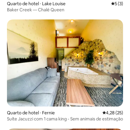
Quarto de hotel ⋅ Lake Louise
5 de uma 
5 (3)
Baker Creek — Chalé Queen
Quarto de hotel ⋅ Fernie
4,28 de uma a
4,28 (25)
Suíte Jacuzzi com 1 cama king - Sem animais de estimação