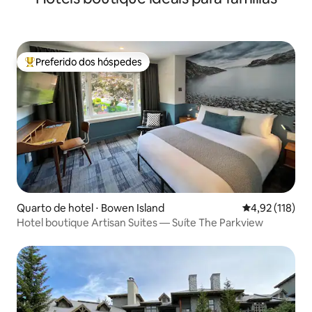
Preferido dos hóspedes
Entre os melhores preferidos dos hóspedes
Quarto de hotel ⋅ Bowen Island
4,92 de uma av
4,92 (118)
Hotel boutique Artisan Suites — Suíte The Parkview