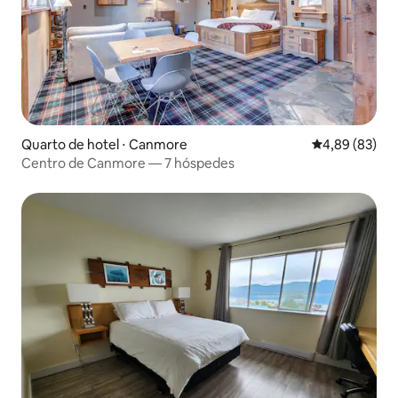
Quarto de hotel ⋅ Canmore
4,89 de uma a
4,89 (83)
Centro de Canmore — 7 hóspedes