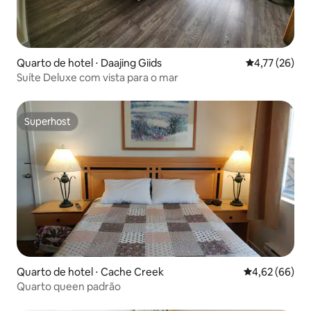
Quarto de hotel ⋅ Daajing Giids
4,77 de uma a
4,77 (26)
Suíte Deluxe com vista para o mar
Superhost
Superhost
Quarto de hotel ⋅ Cache Creek
4,62 de uma a
4,62 (66)
Quarto queen padrão