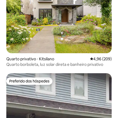
Quarto privativo ⋅ Kitsilano
4,96 de uma ava
4,96 (209)
Quarto borboleta, luz solar direta e banheiro privativo
Preferido dos hóspedes
Preferido dos hóspedes