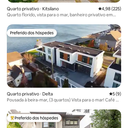
Quarto privativo ⋅ Kitsilano
4,98 de uma av
4,98 (225)
Quarto florido, vista para o mar, banheiro privativo em
Kitsilano
Preferido dos hóspedes
Preferido dos hóspedes
Quarto privativo ⋅ Delta
5 de uma 
5 (9)
Pousada à beira-mar, (3 quartos) Vista para o mar! Café da
manhã
Preferido dos hóspedes
Entre os melhores preferidos dos hóspedes