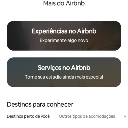
Mais do Airbnb
banheiro e chuveiro compartilhados com o quarto nº 7.
Luminoso e limpo, para 1 a 2 pessoas
Experiências no Airbnb
Experimente algo novo
Serviços no Airbnb
Torne sua estadia ainda mais especial
Destinos para conhecer
Destinos perto de você
Outros tipos de acomodações
Pr