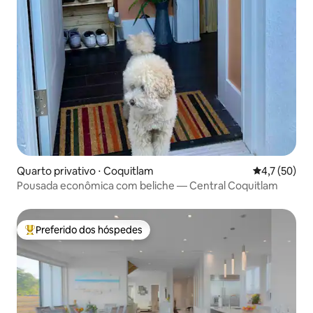
Quarto privativo ⋅ Coquitlam
4,7 de uma a
4,7 (50)
Pousada econômica com beliche — Central Coquitlam
Preferido dos hóspedes
Entre os melhores preferidos dos hóspedes