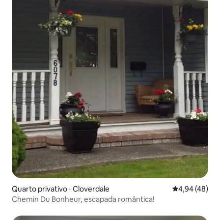
Quarto privativo ⋅ Cloverdale
4,94 de uma a
4,94 (48)
Chemin Du Bonheur, escapada romântica!