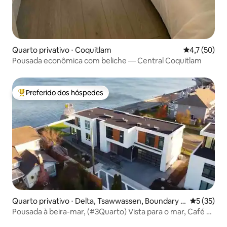
Quarto privativo ⋅ Coquitlam
4,7 de uma a
4,7 (50)
Pousada econômica com beliche — Central Coquitlam
Preferido dos hóspedes
Entre os melhores preferidos dos hóspedes
Quarto privativo ⋅ Delta, Tsawwassen, Boundary B
5 de uma a
5 (35)
ay
Pousada à beira-mar, (#3Quarto) Vista para o mar, Café da
manhã