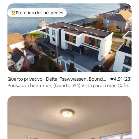
confortável, para 1 a 2 pessoas
Preferido dos hóspedes
Entre os melhores preferidos dos hóspedes
Quarto privativo ⋅ Delta, Tsawwassen, Boundar
4,91 de uma a
4,91 (23)
y Bay
Pousada à beira-mar, (Quarto nº 1) Vista para o mar, Café
da manhã