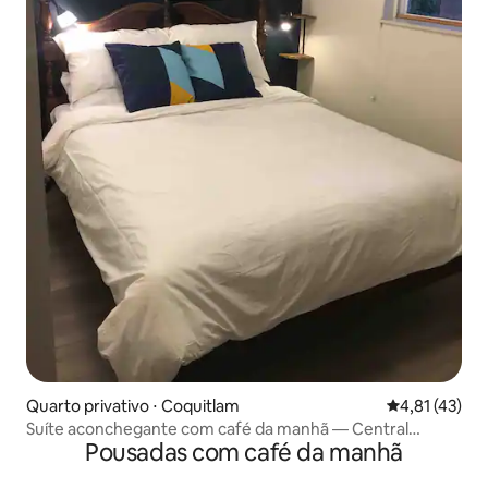
Quarto privativo ⋅ Coquitlam
4,81 de uma a
4,81 (43)
Suíte aconchegante com café da manhã — Central
Pousadas com café da manhã
Coquitlam