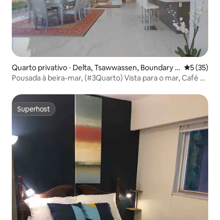
Quarto privativo ⋅ Delta, Tsawwassen, Boundary B
5 de uma a
5 (35)
ay
Pousada à beira-mar, (#3Quarto) Vista para o mar, Café da
manhã
Superhost
Superhost