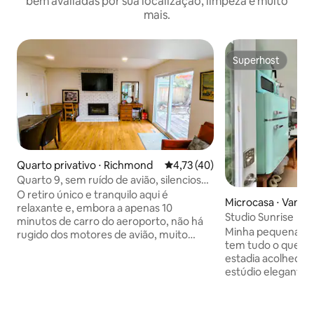
bem avaliadas por sua localização, limpeza e muito
mais.
Superhost
Superhost
Quarto privativo ⋅ Richmond
4,73 de uma avaliação média de
4,73 (40)
Quarto 9, sem ruído de avião, silencioso,
cama queen size, suíte com banheiro e
O retiro único e tranquilo aqui é
Microcasa ⋅ Vanco
chuveiro, iluminado, limpo e confortável,
relaxante e, embora a apenas 10
Studio Sunrise
para 1 a 2 pessoas
minutos de carro do aeroporto, não há
Minha pequena op
rugido dos motores de avião, muito
tem tudo o que vo
tranquilo e limpo.Um bom sono lhe dará
estadia acolhedor
uma boa energia para o dia.Um quarto
estúdio elegante,
queen, banheiro privativo com café da
acesso ao nível do solo. Os tet
manhã gratuito.Serviço de entrega no
claraboias e pisos
aeroporto a seu critério.Um grande
complementam o q