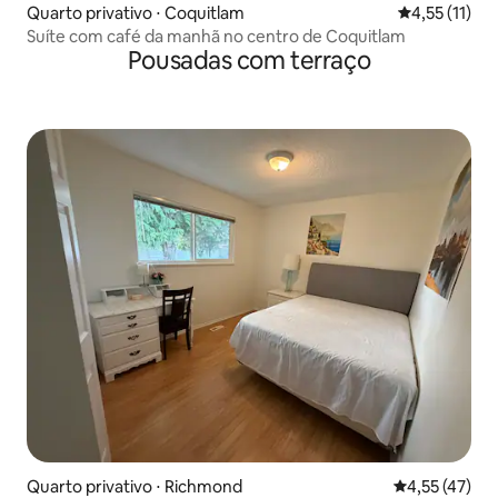
Quarto privativo ⋅ Coquitlam
4,55 de uma a
4,55 (11)
Suíte com café da manhã no centro de Coquitlam
Pousadas com terraço
Quarto privativo ⋅ Richmond
4,55 de uma a
4,55 (47)