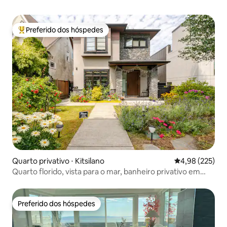
Preferido dos hóspedes
Entre os melhores preferidos dos hóspedes
Quarto privativo ⋅ Kitsilano
4,98 de uma av
4,98 (225)
Quarto florido, vista para o mar, banheiro privativo em
Kitsilano
Preferido dos hóspedes
Preferido dos hóspedes