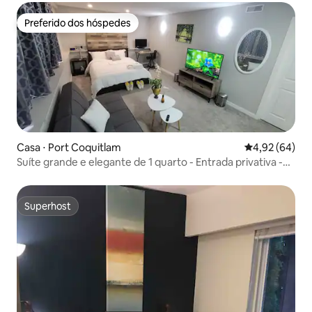
Preferido dos hóspedes
Preferido dos hóspedes
Casa ⋅ Port Coquitlam
4,92 de uma a
4,92 (64)
Suíte grande e elegante de 1 quarto - Entrada privativa -
Silencioso
Superhost
Superhost