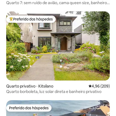
Quarto 7: sem ruído de avião, cama queen size, banheiro
compartilhado com o quarto 8, chuveiro, luminoso, limpo,
para 1 a 2 pessoas.
Preferido dos hóspedes
Entre os melhores preferidos dos hóspedes
Quarto privativo ⋅ Kitsilano
4,96 de uma ava
4,96 (209)
Quarto borboleta, luz solar direta e banheiro privativo
Preferido dos hóspedes
Preferido dos hóspedes