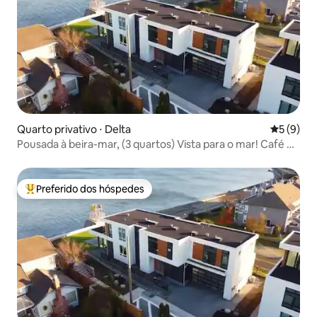
Quarto privativo ⋅ Delta
5 de uma 
5 (9)
Pousada à beira-mar, (3 quartos) Vista para o mar! Café da
manhã
Preferido dos hóspedes
Entre os melhores preferidos dos hóspedes