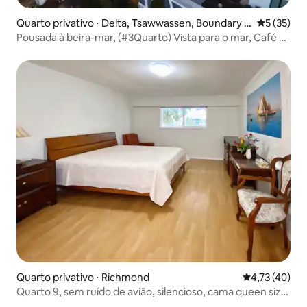
Quarto privativo ⋅ Delta, Tsawwassen, Boundary B
5 de uma a
5 (35)
ay
Pousada à beira-mar, (#3Quarto) Vista para o mar, Café da
manhã
Quarto privativo ⋅ Richmond
4,73 de uma a
4,73 (40)
Quarto 9, sem ruído de avião, silencioso, cama queen size,
suíte com banheiro e chuveiro, iluminado, limpo e