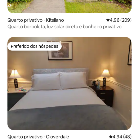
Quarto privativo ⋅ Kitsilano
4,96 de uma ava
4,96 (209)
Quarto borboleta, luz solar direta e banheiro privativo
Preferido dos hóspedes
Preferido dos hóspedes
Quarto privativo ⋅ Cloverdale
4,94 de uma a
4,94 (48)