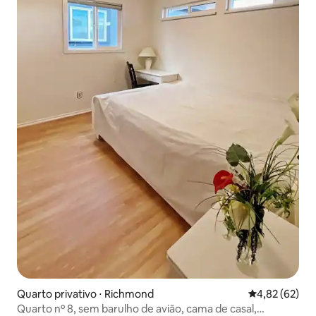
Quarto privativo ⋅ Richmond
4,82 de uma a
4,82 (62)
Quarto nº 8, sem barulho de avião, cama de casal,