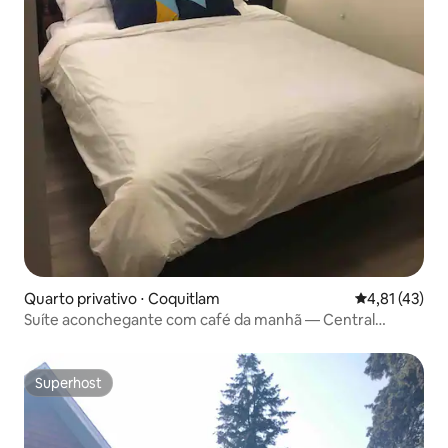
Quarto privativo ⋅ Coquitlam
4,81 de uma a
4,81 (43)
Suíte aconchegante com café da manhã — Central
Coquitlam
Superhost
Superhost