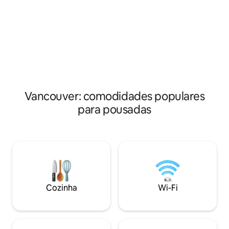
quarto espaçoso para 2 pessoas, uma
uma sensação arej
escapadela curta e tranquila, estamos
eletrodomésticos 
em um bairro tranquilo, nossa suíte é
complementam a 
ideal para um único viajante ou estadia
restaurantes fabul
de negócios, tornando-o um lugar ideal
da sua porta. Completo com micro-
para fugir da agitação da cidade.Reserve
ondas, chaleira, fri
agora para requintado e conforto no
condicionado ,Wi-Fi
desejável retiro de Richmond.
café e chá. A localização é incrível com
transporte de ônib
Vancouver: comodidades populares
compras a uma cu
distância.
para pousadas
Cozinha
Wi-Fi