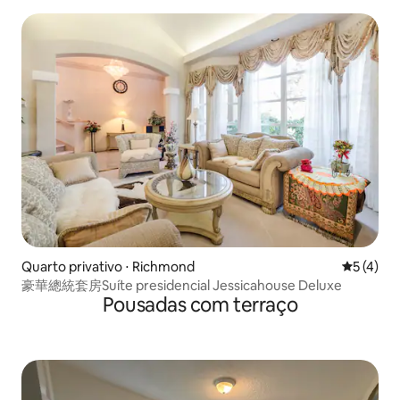
Coquitlam
Quarto privativo ⋅ Richmond
5 de uma 
5 (4)
豪華總統套房Suíte presidencial Jessicahouse Deluxe
Pousadas com terraço