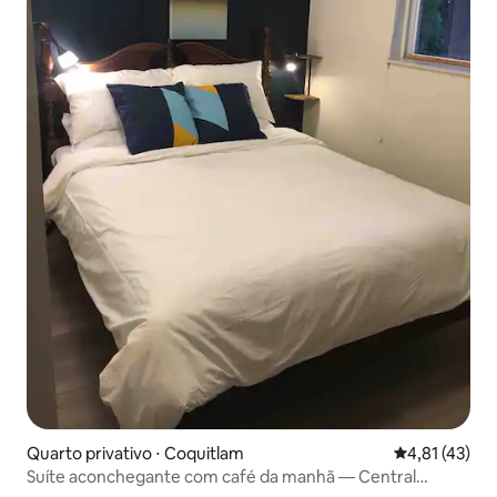
Quarto privativo ⋅ Coquitlam
4,81 de uma a
4,81 (43)
Suíte aconchegante com café da manhã — Central