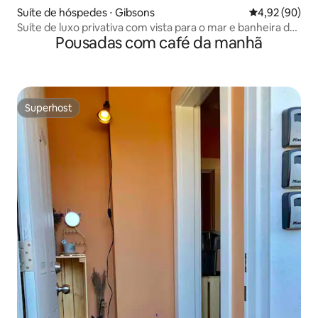
Suíte de hóspedes ⋅ Gibsons
4,92 de uma a
4,92 (90)
Suíte de luxo privativa com vista para o mar e banheira de
Pousadas com café da manhã
hidromassagem
Superhost
Superhost