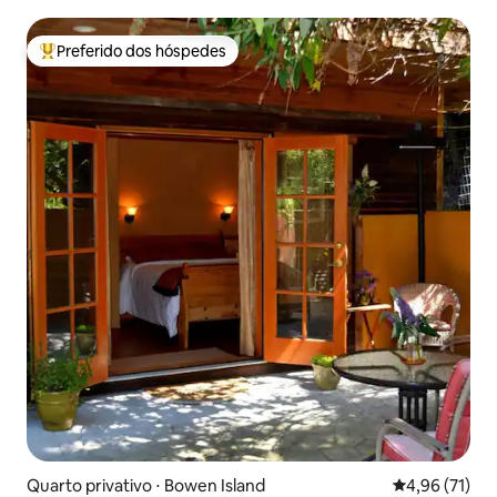
Silencioso
Preferido dos hóspedes
Entre os melhores preferidos dos hóspedes
Quarto privativo ⋅ Bowen Island
4,96 de uma a
4,96 (71)