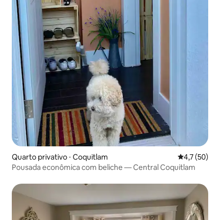
Quarto privativo ⋅ Coquitlam
4,7 de uma a
4,7 (50)
Pousada econômica com beliche — Central Coquitlam