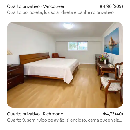
Quarto privativo ⋅ Vancouver
4,96 de uma ava
4,96 (209)
Quarto borboleta, luz solar direta e banheiro privativo
Quarto privativo ⋅ Richmond
4,73 de uma a
4,73 (40)
Quarto 9, sem ruído de avião, silencioso, cama queen size,
suíte com banheiro e chuveiro, iluminado, limpo e