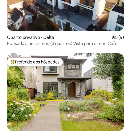
Quarto privativo ⋅ Delta
5 de uma 
5 (9)
Pousada à beira-mar, (3 quartos) Vista para o mar! Café da
manhã
Preferido dos hóspedes
Entre os melhores preferidos dos hóspedes