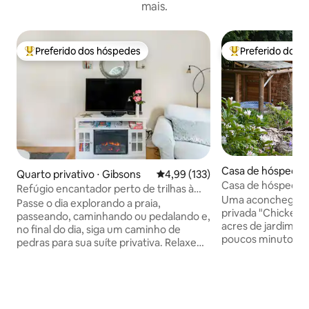
mais.
Preferido dos hóspedes
Preferido dos 
Entre os melhores preferidos dos hóspedes
Entre os melhore
Casa de hóspedes 
Quarto privativo ⋅ Gibsons
4,99 de uma avaliação média de 
4,99 (133)
Creek
Casa de hóspedes
Refúgio encantador perto de trilhas à
Uma aconchegant
beira-mar
Passe o dia explorando a praia,
privada "Chickenh
passeando, caminhando ou pedalando e,
acres de jardim e f
no final do dia, siga um caminho de
poucos minutos da
pedras para sua suíte privativa. Relaxe
caminhada da vila
no convés, assista as águias voarem para
Animais de estima
o lado do oceano e entre em um espaço
pedimos uma taxa 
de estar acolhedor para uma noite de
diretamente (ape
cartas, Scrabble, talvez um pouco de TV
seu animal de est
ou até mesmo um mergulho na banheira