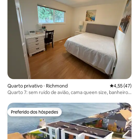
Quarto privativo ⋅ Richmond
4,55 de uma a
4,55 (47)
Quarto 7: sem ruído de avião, cama queen size, banheiro
compartilhado com o quarto 8, chuveiro, luminoso, limpo,
para 1 a 2 pessoas.
Preferido dos hóspedes
Preferido dos hóspedes