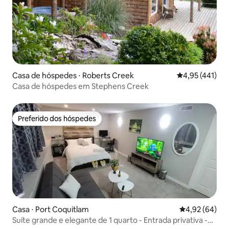
Casa de hóspedes ⋅ Roberts Creek
4,95 de uma av
4,95 (441)
Casa de hóspedes em Stephens Creek
Preferido dos hóspedes
Preferido dos hóspedes
Casa ⋅ Port Coquitlam
4,92 de uma a
4,92 (64)
Suíte grande e elegante de 1 quarto - Entrada privativa -