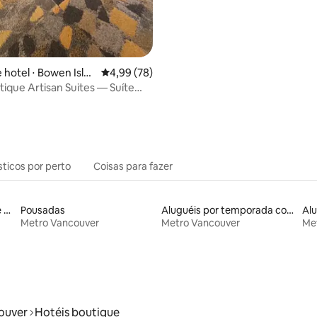
 hotel ⋅ Bowen Islan
4,99 de uma avaliação média de 5, 78 avalia
4,99 (78)
tique Artisan Suites — Suíte
sticos por perto
Coisas para fazer
Aluguel por temporada de microcasas
Pousadas
Aluguéis por temporada com caiaque
Alu
Metro Vancouver
Metro Vancouver
Me
ouver
Hotéis boutique