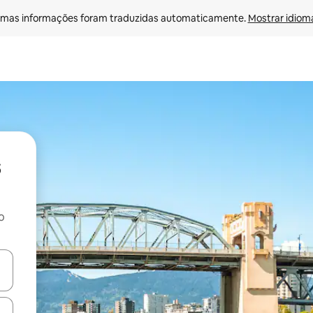
mas informações foram traduzidas automaticamente. 
Mostrar idioma
o
ore-os usando as seta para cima e para baixo do teclado ou tocando e