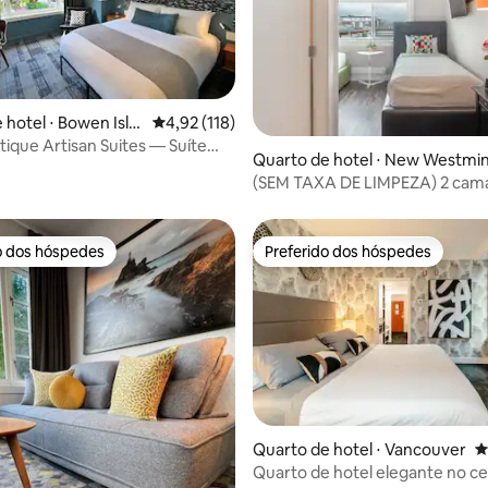
 hotel ⋅ Bowen Isla
4,92 de uma avaliação média de 5, 118 avalia
4,92 (118)
tique Artisan Suites — Suíte
 média de 5, 6 avaliações
Quarto de hotel ⋅ New Westmi
view
(SEM TAXA DE LIMPEZA) 2 cam
solteiro no hotel
o dos hóspedes
Preferido dos hóspedes
o dos hóspedes
Preferido dos hóspedes
 média de 5, 8 avaliações
Quarto de hotel ⋅ Vancouver
4
Quarto de hotel elegante no c