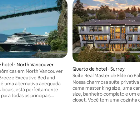
 hotel ⋅ North Vancouver
Quarto de hotel ⋅ Surrey
onômicas em North Vancouver
 média de 5, 6 avaliações
Suíte Real Master de Elite no Pa
Breeze Executive Bed and
região de Vancouver
Nossa charmosa suíte privativ
 é uma alternativa adequada
cama master king size, uma c
s locais; está perfeitamente
size, banheiro completo e um
 para todas as principais
closet. Você tem uma cozinha
turísticas de Vancouver;
privativa bem em frente ao se
stá perfeitamente situado
privativo para máxima conveni
s da FIFA 2026 e eventos no
Relaxe na sala de estar e TV ad
com acesso rápido ao
situada ao lado da sua suíte Saia
e público. A uma curta distância
de estar para a varanda e desf
taleiros à beira-mar,
vistas tranquilas Crie memórias
es, lojas e cervejarias