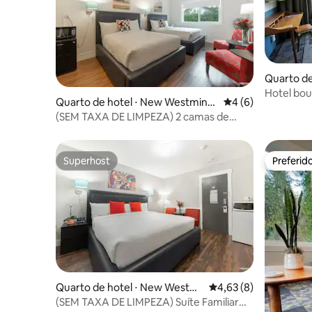
Quarto de
nd
Hotel bou
Quarto de hotel ⋅ New Westminst
4 de uma avaliação
4 (6)
The Park
er
(SEM TAXA DE LIMPEZA) 2 camas de
casal no Hotel Queens
Superhost
Preferid
Superhost
Preferid
Quarto de hotel ⋅ New Westmi
4,63 de uma avaliação
4,63 (8)
nster
(SEM TAXA DE LIMPEZA) Suíte Familiar