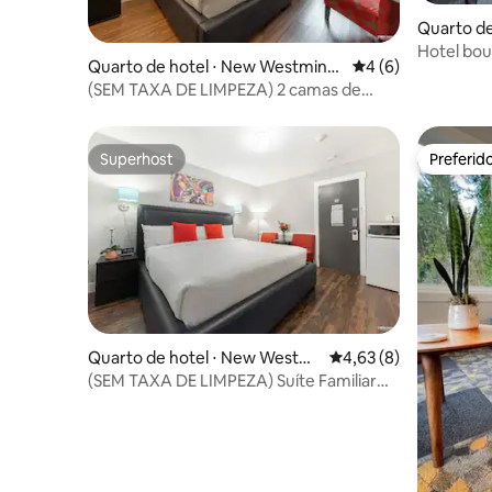
Quarto de
nd
Hotel bou
Quarto de hotel ⋅ New Westminst
4 de uma avaliação
4 (6)
The Park
er
(SEM TAXA DE LIMPEZA) 2 camas de
casal no Hotel Queens
Superhost
Preferid
Superhost
Preferid
Quarto de hotel ⋅ New Westmi
4,63 de uma avaliação
4,63 (8)
nster
(SEM TAXA DE LIMPEZA) Suíte Familiar
Deluxe no Queens Hotel