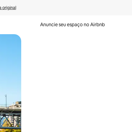
 original
Anuncie seu espaço no Airbnb
 deslizando o dedo na tela.