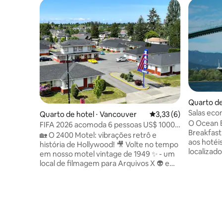
Quarto de
Salas ec
Quarto de hotel ⋅ Vancouver
3,33 de uma avaliação
3,33 (6)
O Ocean 
FIFA 2026 acomoda 6 pessoas US$ 1000
Breakfast
por noite - Motel 2400
🏡 O 2400 Motel: vibrações retrô e
aos hotéi
história de Hollywood! 🎥 Volte no tempo
localizado
em nosso motel vintage de 1949 ✨ - um
atrações 
local de filmagem para Arquivos X 👽 e
também e
Sobrenatural e muitos outros programas
para jogo
de TV e filmes famosos👻! ✔️ Clássico de
estádio, 
2 quartos para até 8 pessoas ✔️ 1 cozinha
transport
e 1 sala de estar Estacionamento ✔️
a pé de es
gratuito/estações de veículos elétricos
restaurant
Entradas externas✔️ privativas Espaços