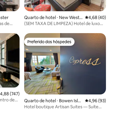
ções
nster
Quarto de hotel ⋅ New West
4,68 de uma avaliação
4,68 (40)
minster
as de
(SEM TAXA DE LIMPEZA) Hotel de luxo
com cama king e queen
Preferido dos hóspedes
Preferido dos hóspedes
,88 de uma avaliação média de 5, 747 avaliações
4,88 (747)
entro de
Quarto de hotel ⋅ Bowen Islan
4,96 de uma avaliação
4,96 (93)
d
Hotel boutique Artisan Suites — Suíte
Cypress