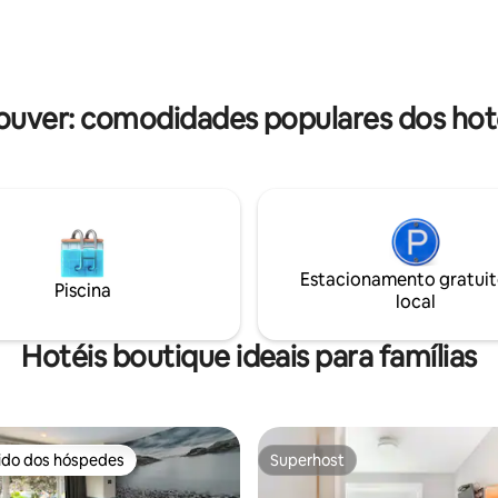
inesquecíveis no Empress Pal
s. Todos os quartos têm
cenário projetado para a reale
 próprios, geladeiras,
nossas deslumbrantes Royal Se
chaleira, Wi-Fi rápido e TVs;
para encontros exclusivos priv
artos têm varandas com vista
corporativos ou intimistas
rto de Vancouver, cruzeiros do
uver: comodidades populares dos hot
Estacionamento gratuit
Piscina
local
Hotéis boutique ideais para famílias
rido dos hóspedes
Superhost
 melhores preferidos dos hóspedes
Superhost