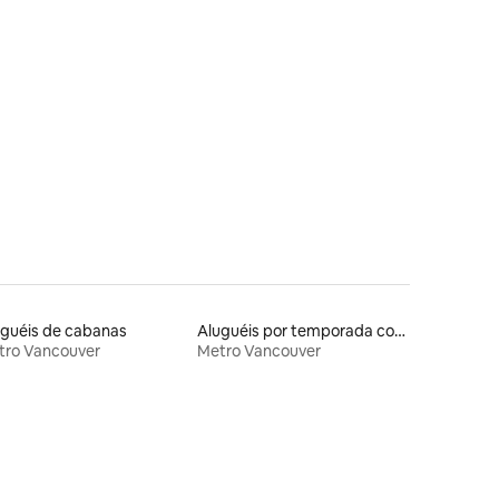
ções
guéis de cabanas
Aluguéis por temporada com café da manhã
tro Vancouver
Metro Vancouver