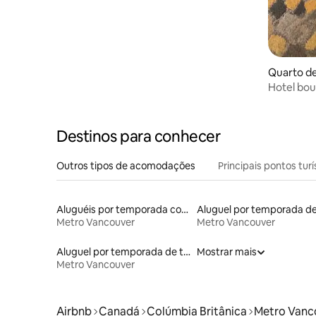
Quarto de
d
Hotel bou
The Cape
Destinos para conhecer
Outros tipos de acomodações
Principais pontos turí
Aluguéis por temporada com acesso à praia
Metro Vancouver
Metro Vancouver
Aluguel por temporada de townhouses
Mostrar mais
Metro Vancouver
Airbnb
Canadá
Colúmbia Britânica
Metro Vanc