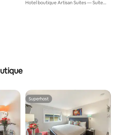
d
Hotel boutique Artisan Suites — Suíte
Cypress
ções
utique
Superhost
Superhost