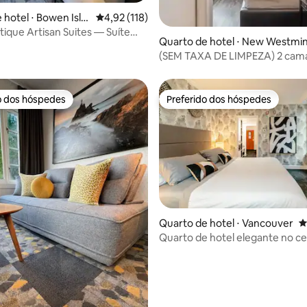
 hotel ⋅ Bowen Isla
4,92 de uma avaliação média de 5, 118 avalia
4,92 (118)
tique Artisan Suites — Suíte
 média de 5, 6 avaliações
Quarto de hotel ⋅ New Westmi
view
(SEM TAXA DE LIMPEZA) 2 cam
solteiro no hotel
o dos hóspedes
Preferido dos hóspedes
o dos hóspedes
Preferido dos hóspedes
 média de 5, 8 avaliações
Quarto de hotel ⋅ Vancouver
4
Quarto de hotel elegante no c
Vancouver