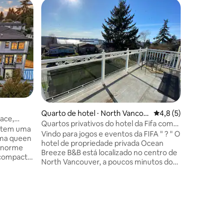
Superho
Superho
Quarto d
nster
(SEM TAX
Quarto de hotel ⋅ North Vancou
4,8 de uma avaliaçã
4,8 (5)
lace,
Deluxe n
Retire-s
ver
Quartos privativos do hotel da Fifa com
a tem uma
requintad
banheiros próprios prontos
Vindo para jogos e eventos da FIFA " ? " O
ama queen
prometem
hotel de propriedade privada Ocean
 enorme
para uma
Breeze B&B está localizado no centro de
 compacta
bem no c
North Vancouver, a poucos minutos dos
u banheiro
New West
estaleiros à beira-mar, SEA BUS para o
ência
hotel boutiq
centro da cidade (11 minutos de passeio
jacente,
contemp
panorâmico no Vancouver Inlet
 da sala
Extremam
Harbour), pubs, restaurantes e lojas.
rute de
Lower Mai
Cada quarto é bem equipado com
Queensbo
banheiro privativo, cama queen ou king