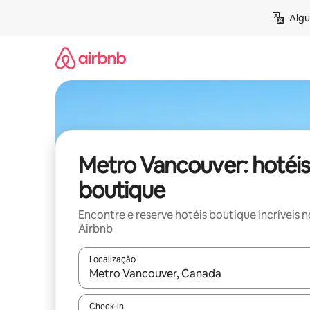
Pular
Algu
para
o
conteúdo
Metro Vancouver: hotéis
boutique
Encontre e reserve hotéis boutique incríveis n
Airbnb
Localização
Quando os resultados estiverem disponíveis, expl
Check-in