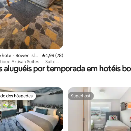
Vancouver
 hotel ⋅ Bowen Islan
4,99 de uma avaliação média de 5, 78 avalia
4,99 (78)
tique Artisan Suites — Suíte
s aluguéis por temporada em hotéis bo
rido dos hóspedes
Superhost
 melhores preferidos dos hóspedes
Superhost