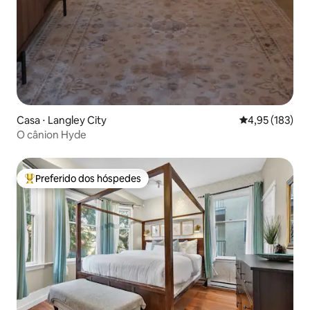
Casa ⋅ Langley City
4,95 de uma av
4,95 (183)
O cânion Hyde
Preferido dos hóspedes
Entre os melhores preferidos dos hóspedes