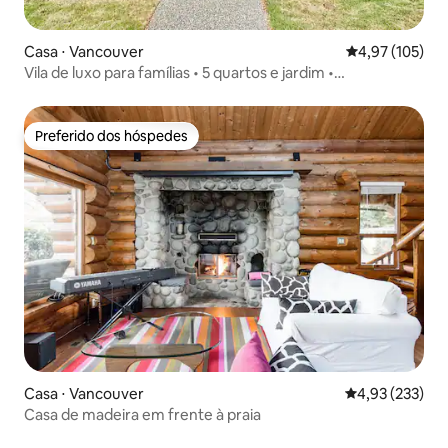
Casa ⋅ Vancouver
4,97 de uma av
4,97 (105)
Vila de luxo para famílias • 5 quartos e jardim •
Estacionamento gratuito
Preferido dos hóspedes
Preferido dos hóspedes
Casa ⋅ Vancouver
4,93 de uma av
4,93 (233)
Casa de madeira em frente à praia