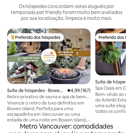
Os hóspedes concordam: estes aluguéis por
temporada pet friendly foram muito bem avaliados
por sua localização, limpeza e muito mais.
Preferido dos hóspedes
Preferido dos hó
Entre os melhores preferidos dos hóspedes
Preferido dos hó
Suíte de hóspedes
ancouver
Spa Oasis em Dee
Suíte de hóspedes ⋅ Bowen I
4,99 de uma avaliação média de 
4,99 (167)
Bem-vindo ao noss
sland
Retiro privativo de sauna e spa de bem-
do Airbnb! Esta 
estar em Bowen Island
Vivencie o retiro de luxo definitivo em
uma suíte elegan
Bowen Island. Perfeita para uma
todos os conforto
escapadinha em Vancouver ou uma
para uma estadia i
estadia de uma noite em Bowen Island,
experimentar uma 
Metro Vancouver: comodidades
nossa suíte privada de 2 quartos fica a 5
horas em nosso oá
minutos de carro de Snug Cove. Os