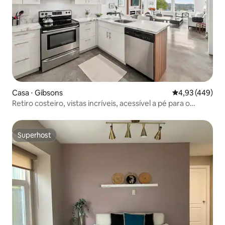
Casa ⋅ Gibsons
4,93 de uma av
4,93 (449)
Retiro costeiro, vistas incríveis, acessível a pé para o
centro
Superhost
Superhost