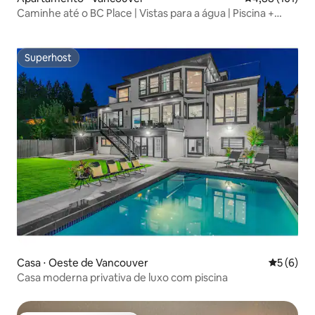
Caminhe até o BC Place | Vistas para a água | Piscina +
estacionamento gratuito
Superhost
Superhost
Casa ⋅ Oeste de Vancouver
5 de uma 
5 (6)
Casa moderna privativa de luxo com piscina