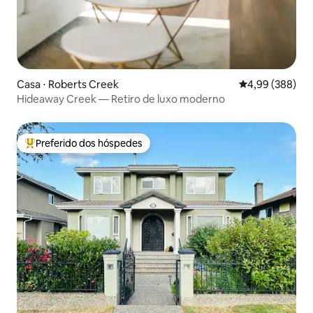
Casa ⋅ Roberts Creek
4,99 de uma ava
4,99 (388)
Hideaway Creek — Retiro de luxo moderno
Preferido dos hóspedes
Entre os melhores preferidos dos hóspedes