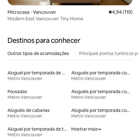
Microcasa ⋅ Vancouver
4,94 de uma av
4,94 (119)
Modern East Vancouver Tiny Home
Destinos para conhecer
Outros tipos de acomodações
Principais pontos turísticos po
Aluguel por temporada de microcasas
Aluguéis por temporada com acesso à praia
Metro Vancouver
Metro Vancouver
Pousadas
Aluguéis por temporada com caiaque
Metro Vancouver
Metro Vancouver
Aluguéis de cabanas
Aluguéis por temporada com café da manhã
Metro Vancouver
Metro Vancouver
Aluguel por temporada de townhouses
Mostrar mais
Metro Vancouver