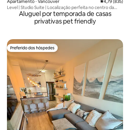
Apartamento ⋅ Vancouver
4,79 de uma av
4,79 (835)
Level | Studio Suite | Localização perfeita no centro da
Aluguel por temporada de casas
cidade
privativas pet friendly
Preferido dos hóspedes
Preferido dos hóspedes