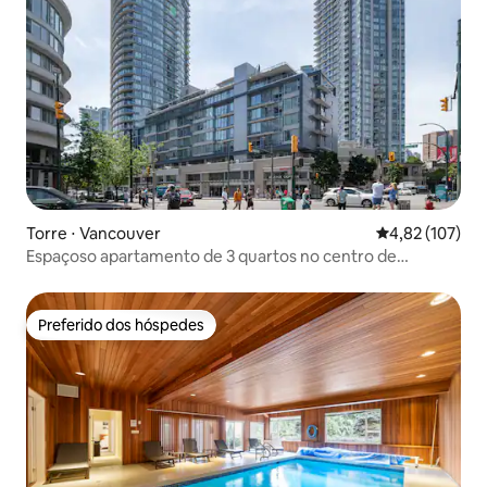
Torre ⋅ Vancouver
4,82 de uma av
4,82 (107)
Espaçoso apartamento de 3 quartos no centro de
Vancouver/ Piscina/Academia e sauna
Preferido dos hóspedes
Preferido dos hóspedes