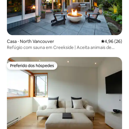
Casa ⋅ North Vancouver
4,96 de uma a
4,96 (26)
Refúgio com sauna em Creekside | Aceita animais de
estimação
Preferido dos hóspedes
Preferido dos hóspedes