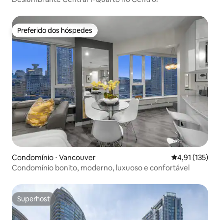
Preferido dos hóspedes
Preferido dos hóspedes
Condomínio ⋅ Vancouver
4,91 de uma av
4,91 (135)
Condomínio bonito, moderno, luxuoso e confortável
Superhost
Superhost