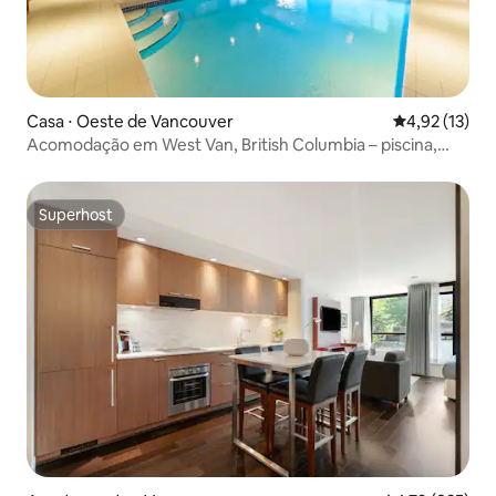
Casa ⋅ Oeste de Vancouver
4,92 de uma a
4,92 (13)
Acomodação em West Van, British Columbia – piscina,
academia, ponte suspensa!
Superhost
Superhost