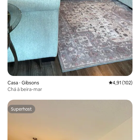
Casa ⋅ Gibsons
4,91 de uma av
4,91 (102)
Chá à beira-mar
Superhost
Superhost