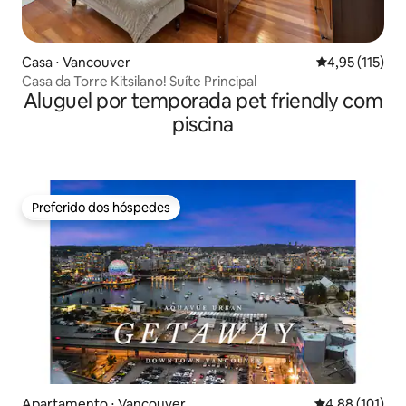
Casa ⋅ Vancouver
4,95 de uma av
4,95 (115)
Casa da Torre Kitsilano! Suíte Principal
Aluguel por temporada pet friendly com
piscina
Preferido dos hóspedes
Preferido dos hóspedes
Apartamento ⋅ Vancouver
4,88 de uma av
4,88 (101)