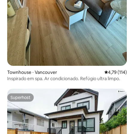
Townhouse ⋅ Vancouver
4,79 de uma av
4,79 (114)
Inspirado em spa. Ar condicionado. Refúgio ultra limpo.
Superhost
Superhost