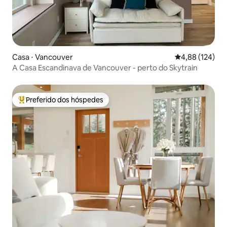
Casa ⋅ Vancouver
4,88 de uma av
4,88 (124)
A Casa Escandinava de Vancouver - perto do Skytrain
Preferido dos hóspedes
Entre os melhores preferidos dos hóspedes