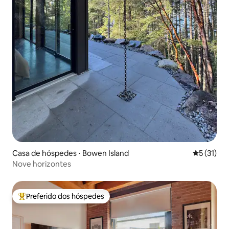
Casa de hóspedes ⋅ Bowen Island
5 de uma a
5 (31)
Nove horizontes
Preferido dos hóspedes
Entre os melhores preferidos dos hóspedes