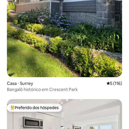
Casa ⋅ Surrey
5 de uma av
5 (116)
Bangalô histórico em Crescent Park
Preferido dos hóspedes
Entre os melhores preferidos dos hóspedes