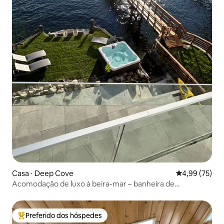
Casa ⋅ Deep Cove
4,99 de uma a
4,99 (75)
Acomodação de luxo à beira-mar – banheira de
hidromassagem + piscina de borda infinita com vista para
o mar
Preferido dos hóspedes
Entre os melhores preferidos dos hóspedes