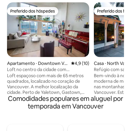
Preferido dos hóspedes
Preferido dos hó
Preferido dos hóspedes
Preferido dos hó
Apartamento ⋅ Downtown Va
4,9 de uma avaliação média de
4,9 (10)
Casa ⋅ North Vanc
ncouver
Loft no centro da cidade com
Refúgio com saun
estacionamento gratuito e vista da
Aceita animais de
Loft espaçoso com mais de 65 metros
Bem-vindo à noss
cidade
quadrados, localizado no coração de
moderna de meado
Vancouver. A melhor localização da
nas montanhas se
cidade. Perto de Yaletown, Gastown,
Vancouver. Esta c
Comodidades populares em aluguel por
restaurantes, pubs e shoppings.
quadrados, 2 quar
Desfrute da vista da cidade de perto do
oferece uma mistu
temporada em Vancouver
último andar. Acomoda 4 pessoas, com
tranquilidade e 
uma cama queen size no andar de cima
tornando-a um ref
e um sofá-cama confortável facilmente
próximas férias. E
conversível em uma cama queen size.
privativo: Sauna elé