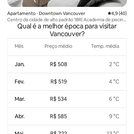
Apartamento ⋅ Downtown Vancouver
4,9 de uma a
4,9 (40)
Centro da cidade de alto padrão 1BR| Academia de piscina
Qual é a melhor época para visitar
| Distrito do estádio
Vancouver?
Mês
Preço médio
Temp. média
Jan.
R$ 508
2 °C
Fev.
R$ 519
4 °C
Mar.
R$ 534
6 °C
Abr.
R$ 585
9 °C
Mai.
R$ 722
13 °C