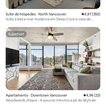
Suíte de hóspedes ⋅ North Vancouver
4,97 de uma av
4,97 (350)
Suíte à beira-mar moderna em Deep Cove e casa de
campo escondida
Superhost
Superhost
Apartamento ⋅ Downtown Vancouver
4,96 de uma a
4,96 (23)
Woodwards chique • A poucos minutos a pé do Skytrain