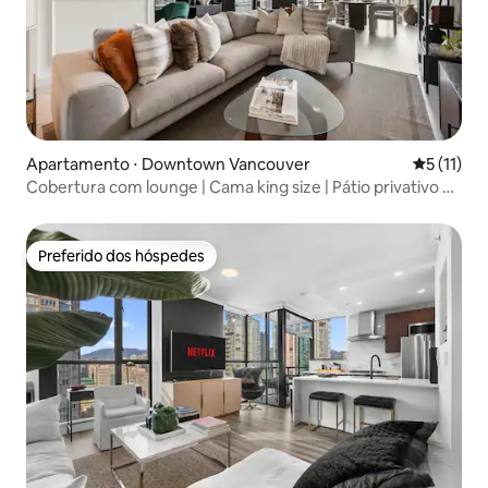
Apartamento ⋅ Downtown Vancouver
5 de uma a
5 (11)
Cobertura com lounge | Cama king size | Pátio privativo na
cobertura
Preferido dos hóspedes
Preferido dos hóspedes