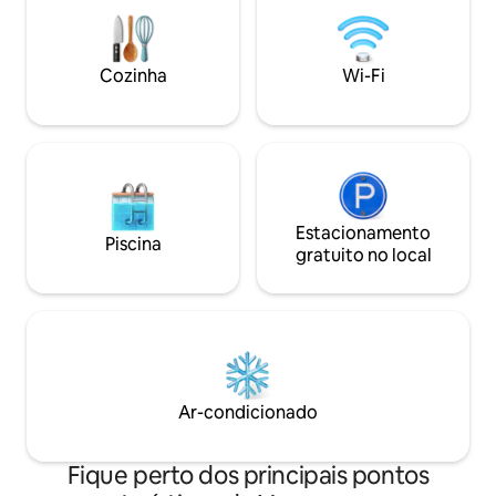
Você está convidado a tocar meu piano
Chuveiro ao ar liv
afinado, mas, por favor, nada de bebidas
concreto Desfrute
no piano. Persianas automatizadas com
de spa privado n
Alexa para maior conveniência. Smart
está perto das co
Cozinha
Wi-Fi
TV. AC portátil. Estacionamento
Vancouver. Passos 
subterrâneo gratuito. Ideal para famílias,
caminhadas e cicl
aceita animais de estimação :)
Lynn Canyon.
Estacionamento
Piscina
gratuito no local
Ar-condicionado
Fique perto dos principais pontos