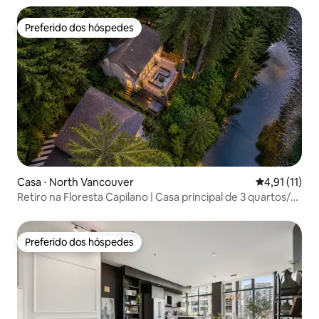
Preferido dos hóspedes
Preferido dos hóspedes
Casa ⋅ North Vancouver
4,91 de uma a
4,91 (11)
Retiro na Floresta Capilano | Casa principal de 3 quartos/2
banheiros
Preferido dos hóspedes
Preferido dos hóspedes