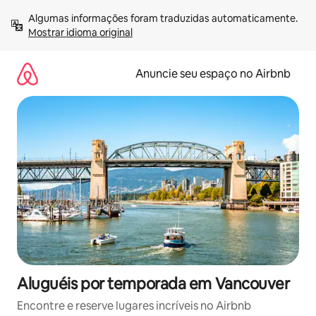
Pular
Algumas informações foram traduzidas automaticamente. 
para
Mostrar idioma original
o
conteúdo
Anuncie seu espaço no Airbnb
Aluguéis por temporada em Vancouver
Encontre e reserve lugares incríveis no Airbnb