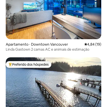
Apartamento ⋅ Downtown Vancouver
4,84 de uma a
4,84 (19)
Linda Gastown 2 camas AC e animais de estimação
Preferido dos hóspedes
Entre os melhores preferidos dos hóspedes