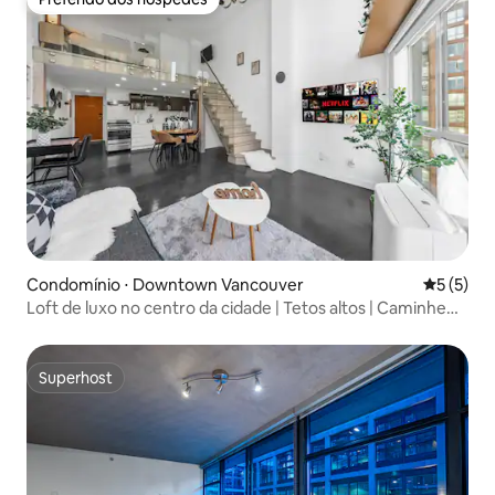
Preferido dos hóspedes
Condomínio ⋅ Downtown Vancouver
5 de uma 
5 (5)
Loft de luxo no centro da cidade | Tetos altos | Caminhe
até o BC Place
Superhost
Superhost