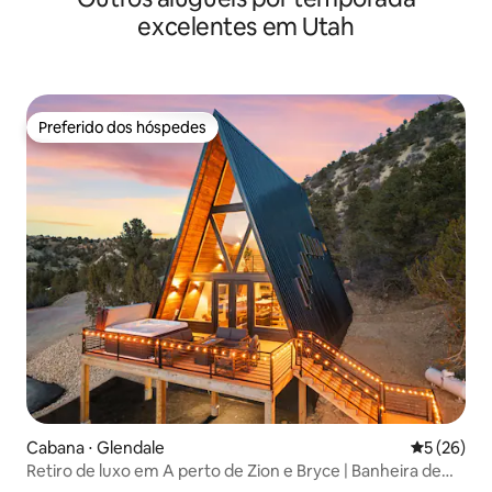
excelentes em Utah
Preferido dos hóspedes
Preferido dos hóspedes
Cabana ⋅ Glendale
5 de uma a
5 (26)
Retiro de luxo em A perto de Zion e Bryce | Banheira de
hidromassagem