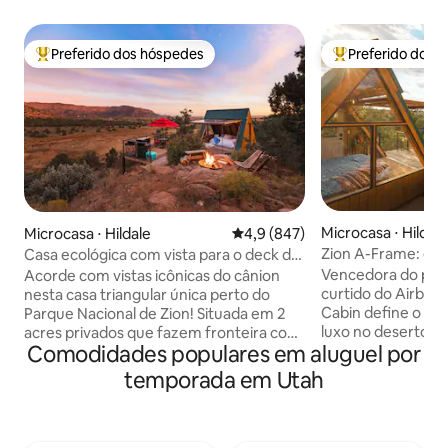
Preferido dos hóspedes
Preferido dos 
Entre os melhores preferidos dos hóspedes
Entre os melhore
Microcasa ⋅ Hildal
Microcasa ⋅ Hildale
4,9 de uma avaliação média de 
4,9 (847)
Zion A-Frame: ele
Casa ecológica com vista para o deck de
mais curtida pelo 
observação de Zion
Vencedora do prê
Acorde com vistas icônicas do cânion
curtido do Airbnb 
nesta casa triangular única perto do
Cabin define o pad
Parque Nacional de Zion! Situada em 2
luxo no deserto! Localizada no topo de
acres privados que fazem fronteira com
Comodidades populares em aluguel por
um deck de 3 nívei
as terras do cânion BLM de acesso
deslumbrante tem 
público, desfrute de um raro acesso
temporada em Utah
Zion. Como se iss
direto à trilha a partir da propriedade,
parede de vidro do
uma banheira de hidromassagem
totalmente, permi
privativa, deck de observação,
perfeita para a va
churrasqueira e janelas do chão ao teto