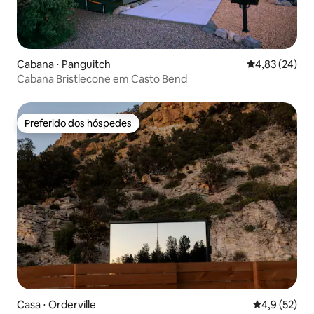
Cabana ⋅ Panguitch
4,83 de uma a
4,83 (24)
Cabana Bristlecone em Casto Bend
Preferido dos hóspedes
Preferido dos hóspedes
Casa ⋅ Orderville
4,9 de uma a
4,9 (52)