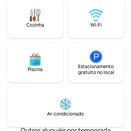
cabana com a roch
com vista para o cânion. Ar-
banheira de hidro
condicionado/aquecimento durante
lareira e o confort
todo o ano garantem uma estadia seja
contribuem para e
confortável. Adequado para animais de
Cozinha
Wi-Fi
a 45 minutos do P
estimação e a apenas 45 minutos do
e no coração do in
Parque Nacional de Zion, é a base
perfeita para sua viagem ao sul de Utah.
Classificado entre os 10% melhores
Airbnbs em Utah.
Estacionamento
Piscina
gratuito no local
Ar-condicionado
Outros aluguéis por temporada