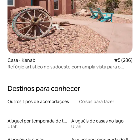
Casa ⋅ Kanab
5 de uma av
5 (286)
Refúgio artístico no sudoeste com ampla vista para o
penhasco
Destinos para conhecer
Outros tipos de acomodações
Coisas para fazer
Aluguel por temporada de townhouses
Aluguéis de casas no lago
Utah
Utah
Aluguéis de casas
Aluguel por temporada de flats