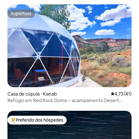
Superhost
Superhost
Casa de cúpula ⋅ Kanab
4,73 de uma a
4,73 (41)
Refúgio em Red Rock Dome – acampamento Desert
Bloom
Preferido dos hóspedes
Entre os melhores preferidos dos hóspedes