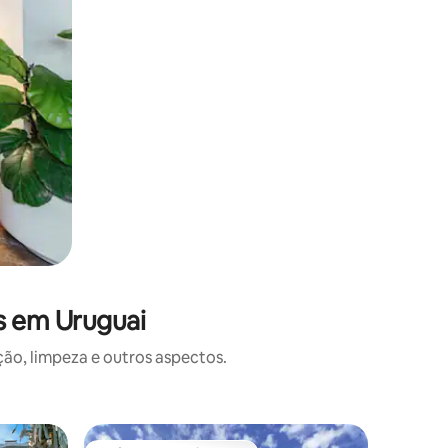
s em Uruguai
o, limpeza e outros aspectos.
Lugar par