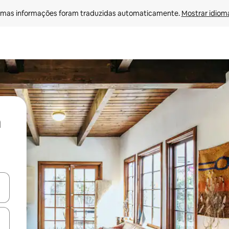
mas informações foram traduzidas automaticamente. 
Mostrar idioma
ore-os usando as seta para cima e para baixo do teclado ou tocando e