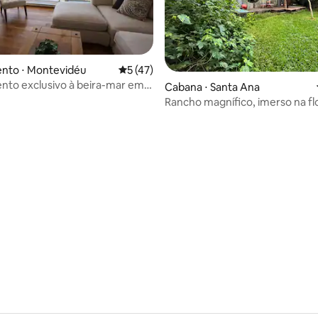
nto ⋅ Montevidéu
5 de uma avaliação média de 5, 47 avalia
5 (47)
to exclusivo à beira-mar em
Cabana ⋅ Santa Ana
Rancho magnífico, imerso na fl
protegida.
édia de 5, 241 avaliações