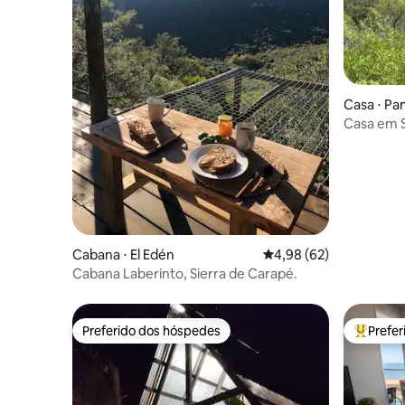
Casa ⋅ Pa
Casa em S
com banhe
Cabana ⋅ El Edén
4,98 de uma avaliação 
4,98 (62)
Cabana Laberinto, Sierra de Carapé.
Preferido dos hóspedes
Prefe
Preferido dos hóspedes
Entre os