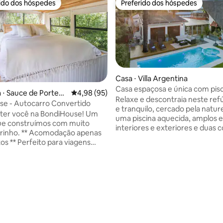
rido dos hóspedes
Preferido dos hóspedes
 melhores preferidos dos hóspedes
Preferido dos hóspedes
Casa ⋅ Villa Argentina
Casa espaçosa e única com pisc
édia de 5, 422 avaliações
 ⋅ Sauce de Portezu
4,98 de uma avaliação média de 5, 95 avalia
4,98 (95)
da praia
Relaxe e descontraia neste ref
se - Autocarro Convertido
e tranquilo, cercado pela natu
ter você na BondiHouse! Um
uma piscina aquecida, amplos 
ue construímos com muito
interiores e exteriores e duas c
modação apenas
Casa Marajá é ideal para família
os ** Perfeito para viagens
pequenos grupos. Localizada 
 casa é ideal
bairro residencial tranquilo e 
onectar, relaxar e desfrutar da
Atlantida, a casa fica a uma cur
tureza e de todos os seus
caminhada da praia, supermer
ê a
restaurantes, bares e lojas. Com
tar uma estadia repleta de
interiores de madeira e toques a
e comodidades exclusivas,
a Casa Marajá é um lugar com
amente projetadas com um
personalidade e alma que ofe
tique, onde você não perderá
retiro especial durante todo o 