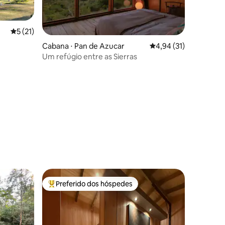
5 de uma avaliação média de 5, 21 avaliações
5 (21)
Cabana ⋅ Pan de Azucar
4,94 de uma avaliação
4,94 (31)
Um refúgio entre as Sierras
ções
Preferido dos hóspedes
os hóspedes
Entre os melhores preferidos dos hóspedes