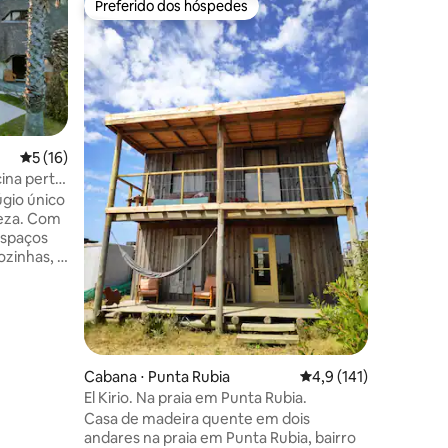
Preferido dos hóspedes
Preferi
Preferido dos hóspedes
Preferi
ablo
Cabanas 
no bosq
Nossa Ca
criada co
um refúg
bosque, 
possam nascer. Entr
selvagem 
Cabaña de
5 de uma avaliação média de 5, 16 avaliações
5 (16)
reverência e c
ina perto
ções
paz, sua 
úgio único
para viv
reza. Com
permanec
espaços
Aproveit
ozinhas, a
redor, os
s e
que cura
em um
seguro em
ta
cados,
Cabana ⋅ Punta Rubia
4,9 de uma avaliação 
4,9 (141)
rtísticos,
El Kirio. Na praia em Punta Rubia.
Casa de madeira quente em dois
rece um
andares na praia em Punta Rubia, bairro
ano.