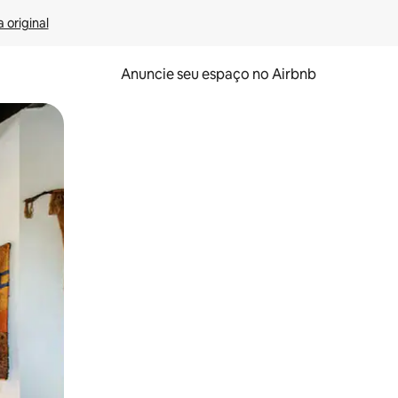
 original
Anuncie seu espaço no Airbnb
 deslizando o dedo na tela.