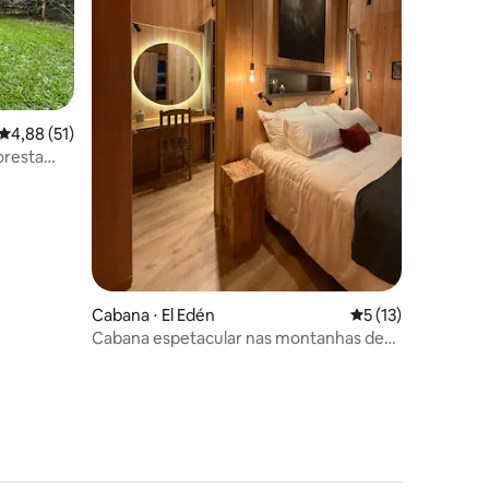
ções
4,88 de uma avaliação média de 5, 51 avaliações
4,88 (51)
oresta
Cabana ⋅ El Edén
5 de uma avaliação
5 (13)
Cabana espetacular nas montanhas de
Edén