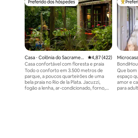
Preferido dos hóspedes
Prefe
Preferido dos hóspedes
Entre os
Casa ⋅ Colônia do Sacrament
4,87 de uma avaliação m
4,87 (422)
Microcasa
o
elo
Casa confortável com floresta e praia
BondiHou
Todo o conforto em 3.500 metros de
Que bom 
parque, a poucos quarteirões de uma
espaço q
bela praia no Rio de la Plata. Jacuzzi,
amor e carinho. ** Aco
fogão a lenha, ar-condicionado, forno,
para adult
fogão, churrasqueira, mini piscina,
românticas 😍 Esta pequena
internet, smarttv e muito mais. Uma bela
para desc
experiência de descanso, tranquilidade e
paz da na
natureza. IMPORTANTE: 4 pessoas no
confortos. Convidamos voc
máximo, de março a dezembro apenas
experimen
maiores de 17 anos, janeiro e fevereiro
detalhes 
qualquer idade. Nota: o consumo de
cuidados
eletricidade é cobrado separadamente,
toque bou