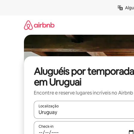
Pular
Algu
para
o
conteúdo
Aluguéis por temporada
em Uruguai
Encontre e reserve lugares incríveis no Airbnb
Localização
Quando os resultados estiverem disponíveis, expl
Check-in