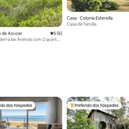
Casa ⋅ Colonia Esterella
Casa de família
n de Azucar
5 de uma avaliação média de 5, 6 avalia
5 (6)
ierra las Ánimas com 2 quartos
iro privativo
média de 5, 62 avaliações
rido dos hóspedes
Preferido dos hóspedes
 melhores preferidos dos hóspedes
Entre os melhores preferidos d