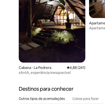
Apartame
Apartamen
Malvín
Cabana ⋅ La Pedrera
4,88 de uma avaliação m
4,88 (241)
sAntA, experiência inesquecível
Destinos para conhecer
Outros tipos de acomodações
Coisas para fazer