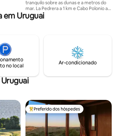
tranquilo sobre as dunas e a metros do
mar. La Pedrera a 1 km e Cabo Polonio a
a em Uruguai
37 km. A praia prometida! A casa conta
no PB com sala de estar e cozinha
integrada e banheiro completo. No PA, 2
quartos. Um com cama de casal, com
saída para o deck que se vê na foto, e
outro com uma cama de solteiro e duas
poltronas-cama. Há também a
possibilidade de converter em cama, a
ionamento
poltrona da sala de estar. Churrasqueira
Ar-condicionado
to no local
externa. Aproveite!
 Uruguai
Preferido dos hóspedes
os hóspedes
Entre os melhores preferidos dos hóspedes