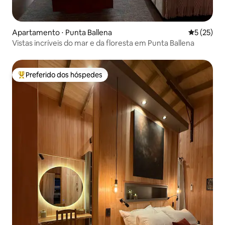
Apartamento ⋅ Punta Ballena
5 de uma a
5 (25)
Vistas incríveis do mar e da floresta em Punta Ballena
Preferido dos hóspedes
Entre os melhores preferidos dos hóspedes