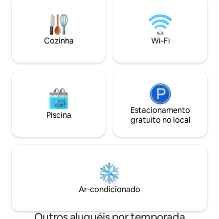
janeiro e fevereiro qualquer idade. Nota:
cuidadosamente 
o consumo de eletricidade é cobrado
toque boutique, o
separadamente, varia de 2 a 6 dólares
nada. Cada canto 
por dia, dependendo do uso. A lenha
para que você se s
Cozinha
Wi-Fi
também é cobrada separadamente a
ainda melhor. ✨
preço de mercado.
Estacionamento
Piscina
gratuito no local
Ar-condicionado
Outros aluguéis por temporada