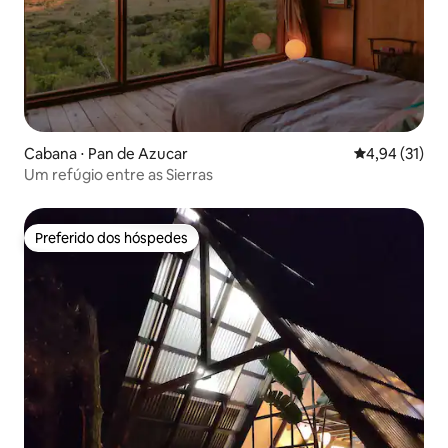
Cabana ⋅ Pan de Azucar
4,94 de uma a
4,94 (31)
Um refúgio entre as Sierras
Preferido dos hóspedes
Preferido dos hóspedes