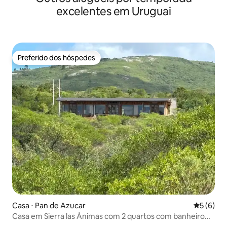
excelentes em Uruguai
Preferido dos hóspedes
Preferido dos hóspedes
Casa ⋅ Pan de Azucar
5 de uma 
5 (6)
Casa em Sierra las Ánimas com 2 quartos com banheiro
privativo