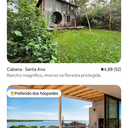
Cabana ⋅ Santa Ana
4,88 de uma a
4,88 (52)
Rancho magnífico, imerso na floresta protegida.
Preferido dos hóspedes
Entre os melhores preferidos dos hóspedes