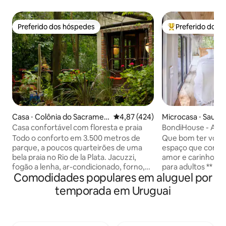
Preferido dos hóspedes
Preferido dos 
Preferido dos hóspedes
Entre os melhore
Casa ⋅ Colônia do Sacramen
4,87 de uma avaliação média de 
4,87 (424)
Microcasa ⋅ Sauce
to
uelo
Casa confortável com floresta e praia
BondiHouse - Aut
Todo o conforto em 3.500 metros de
Que bom ter você
parque, a poucos quarteirões de uma
espaço que const
bela praia no Rio de la Plata. Jacuzzi,
amor e carinho. ** Acomodação apenas
fogão a lenha, ar-condicionado, forno,
para adultos ** Pe
Comodidades populares em aluguel por
fogão, churrasqueira, mini piscina,
românticas 😍 Esta pequena casa é ideal
internet, smarttv e muito mais. Uma
para desconectar, 
temporada em Uruguai
bela experiência de descanso,
paz da natureza e
tranquilidade e natureza. IMPORTANTE:
confortos. Convidamos você a
4 pessoas no máximo, de março a
experimentar uma 
dezembro apenas maiores de 17 anos,
detalhes e comodi