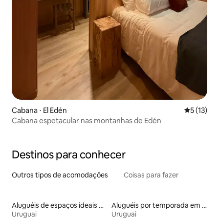
Cabana ⋅ El Edén
5 de uma a
5 (13)
Cabana espetacular nas montanhas de Edén
Destinos para conhecer
Outros tipos de acomodações
Coisas para fazer
Aluguéis de espaços ideais para famílias
Aluguéis por temporada em hotéis-fazenda
Uruguai
Uruguai