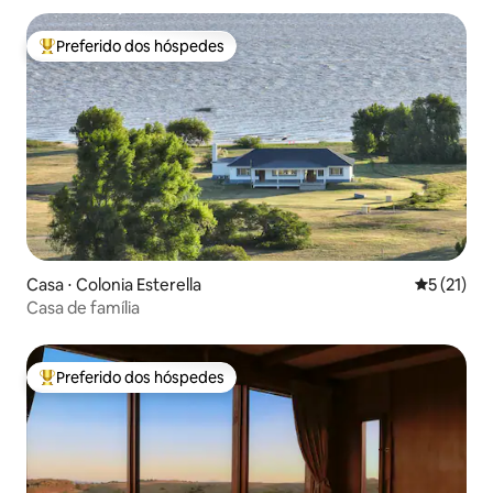
Preferido dos hóspedes
Entre os melhores preferidos dos hóspedes
Casa ⋅ Colonia Esterella
5 de uma a
5 (21)
Casa de família
Preferido dos hóspedes
Entre os melhores preferidos dos hóspedes