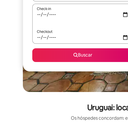
Check-in
Checkout
Buscar
Uruguai: loc
Os hóspedes concordam: est