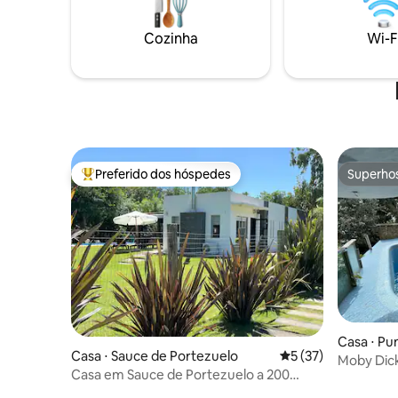
Cozinha
Wi-F
Preferido dos hóspedes
Superho
Entre os melhores preferidos dos hóspedes
Superho
Casa ⋅ Pu
Casa ⋅ Sauce de Portezuelo
5 de uma avaliação 
5 (37)
Moby Dick
Casa em Sauce de Portezuelo a 200
metros do mar.