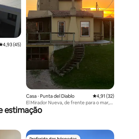
ções
4,93 de uma avaliação média de 5, 45 avaliações
4,93 (45)
Casa ⋅ Punta del Diablo
4,91 de uma avaliação
4,91 (32)
El Mirador Nueva, de frente para o mar,
de estimação
Playa La Viuda
Preferido dos hóspedes