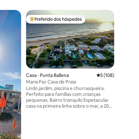
Casa ⋅ L
Preferido dos hóspedes
Preferi
os hóspedes
Entre os melhores preferidos dos hóspedes
Preferi
La Casa d
Espectac
sales al p
mejor pla
con 4 hab
puede re
personas.
cuenta c
necesari
Casa ⋅ Punta Ballena
5 de uma avaliação 
5 (108)
descanso
Maria Paz Casa de Praia
ções
caminar a
Lindo jardim, piscina e churrasqueira.
quieres ir 
Perfeito para famílias com crianças
minutos e
pequenas. Bairro tranquilo Espetacular
terreno 
casa na primeira linha sobre o mar, a 20
tranquili
metros da praia. Acomoda até 13
pessoas. Jardim privado protegido do
vento com piscina e churrasqueira! Ideal
para famílias com crianças pequenas. A
piscina tem proteção para crianças.