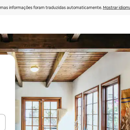
mas informações foram traduzidas automaticamente. 
Mostrar idioma
ore-os usando as seta para cima e para baixo do teclado ou tocando e