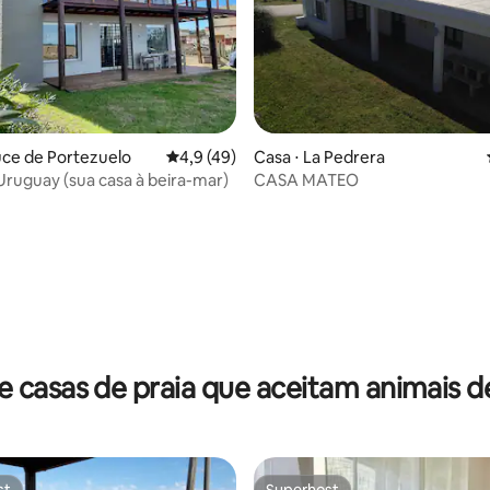
média de 5, 22 avaliações
uce de Portezuelo
4,9 de uma avaliação média de 5, 49 avalia
4,9 (49)
Casa ⋅ La Pedrera
Primafila Uruguay (sua casa à beira-mar)
CASA MATEO
 casas de praia que aceitam animais 
st
Superhost