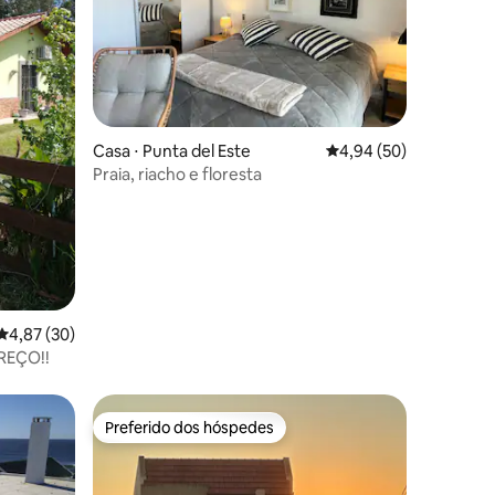
ções
Casa ⋅ Punta del Este
4,94 de uma avaliação
4,94 (50)
Praia, riacho e floresta
4,87 de uma avaliação média de 5, 30 avaliações
4,87 (30)
REÇO!!
Preferido dos hóspedes
os hóspedes
Preferido dos hóspedes