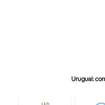
desempenho, ar-condicionado. Pátio
desempen
coberto com churrasqueira, banheira de
Janelas a
hidromassagem, piscina aquecida e
com vista
lareira externa. Toda a propriedade é
é integra
fechada e adaptada para animais de
comum. O
estimação. Aproveite as férias dos
fundo arb
sonhos!
Uruguai: co