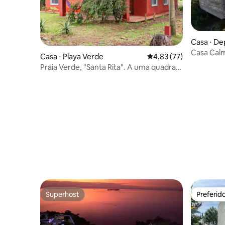
Casa ⋅ D
ha
Casa Cal
Casa ⋅ Playa Verde
4,83 de uma avaliação 
4,83 (77)
Praia Verde, "Santa Rita". A uma quadra
da praia!
Superhost
Preferid
Superhost
Preferid