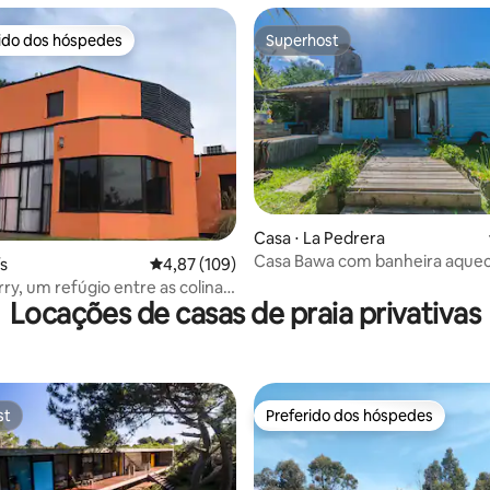
rido dos hóspedes
Superhost
 melhores preferidos dos hóspedes
Superhost
 média de 5, 9 avaliações
Casa ⋅ La Pedrera
Casa Bawa com banheira aqueci
ís
4,87 de uma avaliação média de 5, 109 avalia
4,87 (109)
metros do mar
ry, um refúgio entre as colinas
Locações de casas de praia privativas
st
Preferido dos hóspedes
st
Preferido dos hóspedes