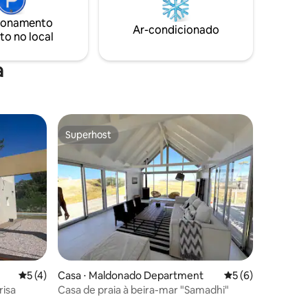
o-inverno,
ionamento
iro ☕️
Ar-condicionado
to no local
a
Superhost
Superhost
ções
5 de uma avaliação média de 5, 4 avaliações
5 (4)
Casa ⋅ Maldonado Department
5 de uma avaliaçã
5 (6)
isa
Casa de praia à beira-mar "Samadhi"