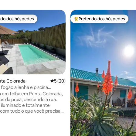
rido dos hóspedes
Preferido dos hóspedes
 melhores preferidos dos hóspedes
Entre os melhores preferidos d
édia de 5, 102 avaliações
nta Colorada
5 de uma avaliação média de 5, 20 avalia
5 (20)
fogão a lenha e piscina
 em folha em Punta Colorada,
os da praia, descendo a rua.
iluminado e totalmente
com tudo o que você precisa
rutar. Três quartos (um deles
iro privativo), um segundo
completo e uma espaçosa sala
jantar com fogão de alto