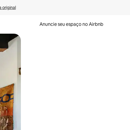
 original
Anuncie seu espaço no Airbnb
 deslizando o dedo na tela.