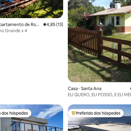
epartamento de Roc
4,85 de uma avaliação média de 5, 13 avalia
4,85 (13)
mo Grande x 4
média de 5, 77 avaliações
Casa ⋅ Santa Ana
EU QUERO, EU POSSO, E EU ME
o dos hóspedes
Preferido dos hóspedes
o dos hóspedes
Entre os melhores preferidos d