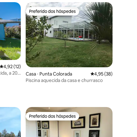
Preferido dos hóspedes
Preferido dos hóspedes
4,92 de uma avaliação média de 5, 12 avaliações
4,92 (12)
da, a 200
ções
Casa ⋅ Punta Colorada
4,95 de uma avaliação
4,95 (38)
Piscina aquecida da casa e churrasco
Preferido dos hóspedes
Preferido dos hóspedes