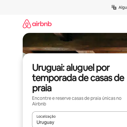
Pular
Algu
para
o
conteúdo
Uruguai: aluguel por
temporada de casas de
praia
Encontre e reserve casas de praia únicas no
Airbnb
Localização
Quando os resultados estiverem disponíveis, expl