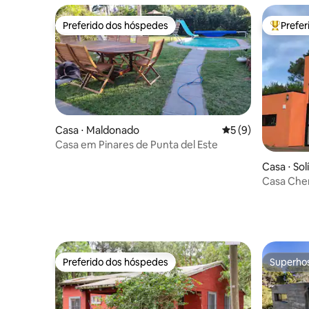
Preferido dos hóspedes
Prefe
Preferido dos hóspedes
Entre os
Casa ⋅ Maldonado
5 de uma avaliação
5 (9)
Casa em Pinares de Punta del Este
Casa ⋅ Sol
Casa Cher
e o mar
Preferido dos hóspedes
Superho
Preferido dos hóspedes
Superho