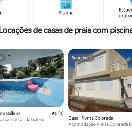
churrasqueira, deck. No outon
Estac
oferecemos café da manhã case
i
Piscina
gratui
incluso e lenha de cortesia 🔥.
Locações de casas de praia com piscin
st
Superhost
st
Superhost
nta Ballena
5 de uma avaliação média de 5, 4 avalia
5 (4)
média de 5, 37 avaliações
Casa ⋅ Punta Colorada
, nas costas da baleia.
Acomodação Punta Colorada Br