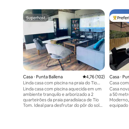
Superhost
Prefe
Superhost
Entre os
Casa ⋅ Punta Ballena
4,76 de uma avaliação m
4,76 (102)
Casa ⋅ Pu
Linda casa com piscina na praia do Tio
Casa com 
Tom.
aquecida
Linda casa com piscina aquecida em um
Casa nova
ambiente tranquilo e arborizado a 2
a 50 metr
quarteirões da praia paradisíaca de Tío
Moderno, 
Tom. Ideal para desfrutar do pôr do sol
equipado 
imperdível de Punta Ballena!! Equipada
para desf
para 8 pessoas, possui 2 quartos, 2
com banhe
banheiros, sala de estar e cozinha
banheiro 
integrada com fogão a lenha de alto
de estar/