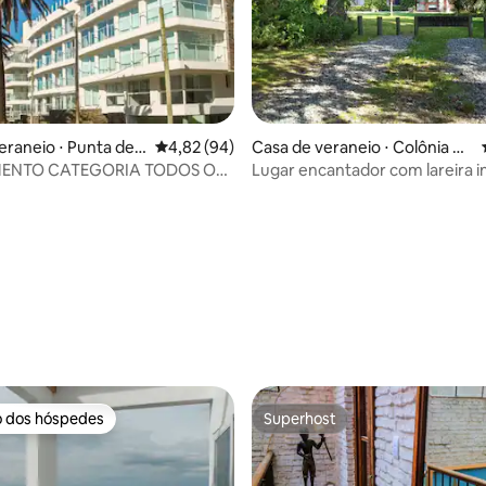
eraneio ⋅ Punta del
4,82 de uma avaliação média de 5, 94 avalia
4,82 (94)
Casa de veraneio ⋅ Colônia do
Sacramento
ENTO CATEGORIA TODOS OS
Lugar encantador com lareira i
S
média de 5, 15 avaliações
o dos hóspedes
Superhost
o dos hóspedes
Superhost