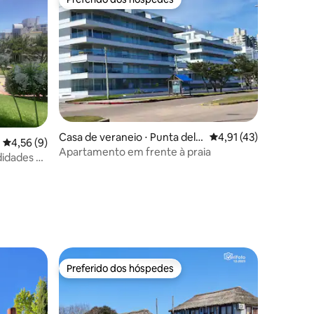
Preferido dos hóspedes
Casa de veraneio ⋅ Punta del E
4,91 de uma avaliação
4,91 (43)
4,56 de uma avaliação média de 5, 9 avaliações
4,56 (9)
ste
Apartamento em frente à praia
idades na
ções
Preferido dos hóspedes
Preferido dos hóspedes