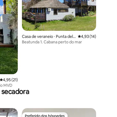
ções
Casa de veraneio ⋅ Punta del
4,93 de uma avaliação
4,93 (14)
Diablo
Beatunda 1. Cabana perto do mar
4,95 de uma avaliação média de 5, 21 avaliações
4,95 (21)
 do MVD
 secadora
Preferido dos hóspedes