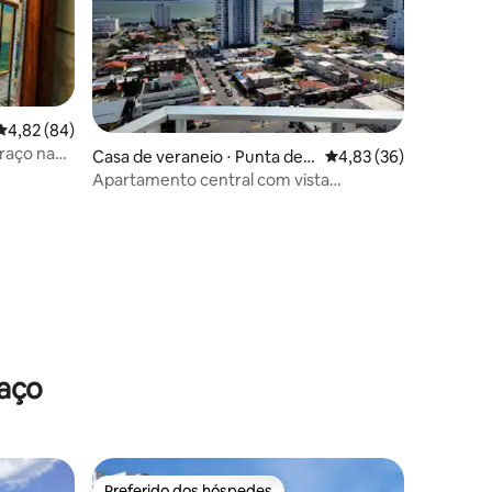
4,82 de uma avaliação média de 5, 84 avaliações
4,82 (84)
raço na
ções
Casa de veraneio ⋅ Punta del
4,83 de uma avaliação
4,83 (36)
Este
Apartamento central com vista
espetacular!
raço
Preferido dos hóspedes