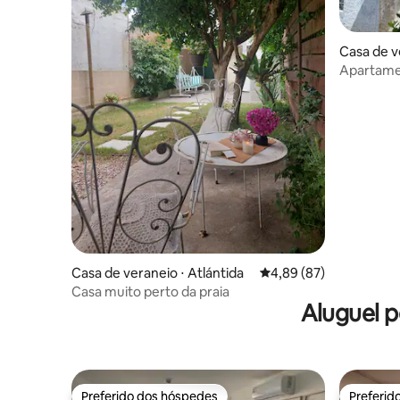
Casa de v
bo
Apartame
com pátio
Casa de veraneio ⋅ Atlántida
4,89 de uma avaliação 
4,89 (87)
Casa muito perto da praia
Aluguel 
Preferido dos hóspedes
Preferid