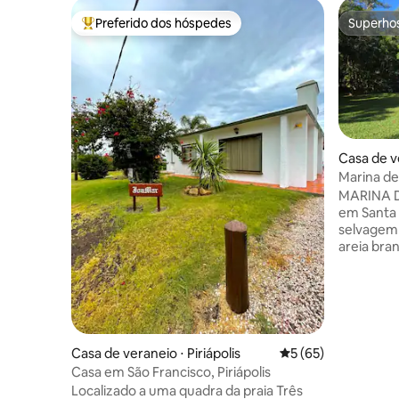
Preferido dos hóspedes
Superho
Entre os melhores preferidos dos hóspedes
Superho
Casa de v
a Ana
Marina del
praia.
MARINA DE
em Santa 
selvagem 
areia bran
casa tem 
comparti
sala de e
completa 
coberta c
é para us
Casa de veraneio ⋅ Piriápolis
5 de uma avaliação 
5 (65)
parque e 
Casa em São Francisco, Piriápolis
Adequado
Localizado a uma quadra da praia Três
confortáv