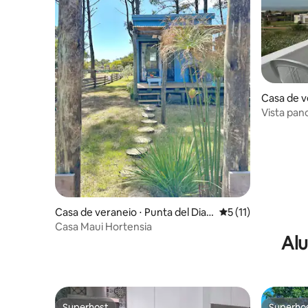
Casa de v
ra
Vista pan
PUNTA N
Casa de veraneio ⋅ Punta del Diab
5 de uma avaliação
5 (11)
lo
Casa Maui Hortensia
Alu
Superhost
Superho