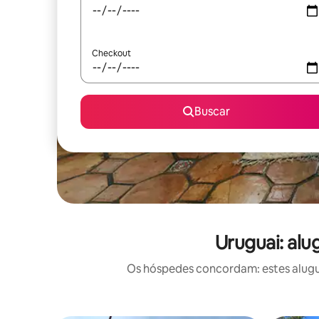
Checkout
Buscar
Uruguai: alu
Os hóspedes concordam: estes alugué