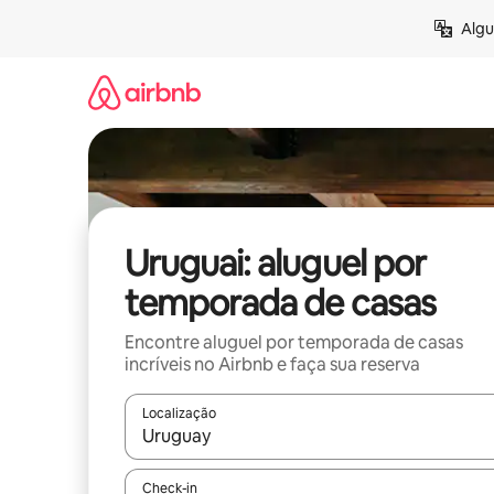
Pular
Algu
para
o
conteúdo
Uruguai: aluguel por
temporada de casas
Encontre aluguel por temporada de casas
incríveis no Airbnb e faça sua reserva
Localização
Quando os resultados estiverem disponíveis, expl
Check-in