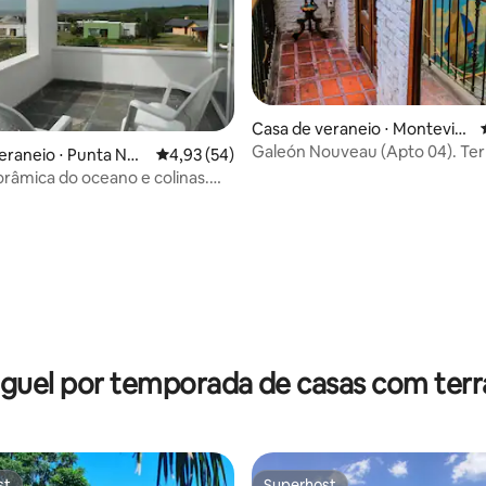
Casa de veraneio ⋅ Montevid
éu
Galeón Nouveau (Apto 04). Ter
eraneio ⋅ Punta Neg
4,93 de uma avaliação média de 5, 54 avalia
4,93 (54)
Cidade Velha
orâmica do oceano e colinas.
EGRA
 média de 5, 11 avaliações
guel por temporada de casas com ter
st
Superhost