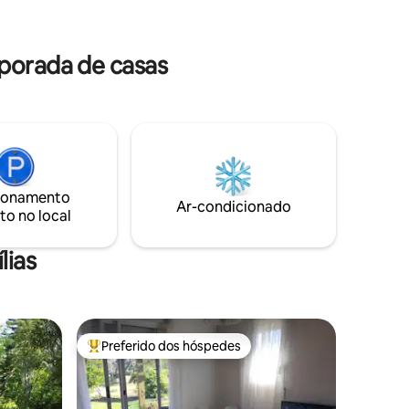
urante
todas as comodidades. Check-in: após às
o
14:00 Checkout: até às 10h
porada de casas
ionamento
Ar-condicionado
to no local
lias
Preferido dos hóspedes
Entre os melhores preferidos dos hóspedes