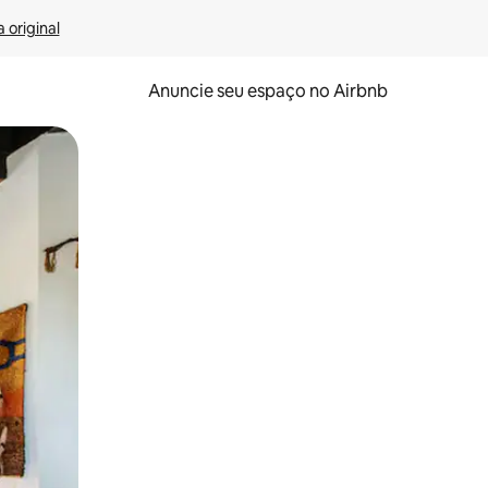
 original
Anuncie seu espaço no Airbnb
 deslizando o dedo na tela.