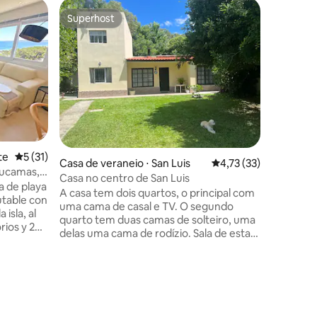
Casa de 
Superhost
Prefe
os hóspedes
Superhost
Entre o
o
Lindo ap
andar
Coqueto 
centro d
de Punta 
condicio
anfitriõ
apartame
qualquer 
ções
intenção
nível de excelê
te
5 de uma avaliação média de 5, 31 avaliações
5 (31)
Casa de veraneio ⋅ San Luis
4,73 de uma avaliação
4,73 (33)
receber ao v
mucamas,
garagem,
Casa no centro de San Luis
a de playa
ventilado
A casa tem dois quartos, o principal com
utable con
uma cama de casal e TV. O segundo
 isla, al
quarto tem duas camas de solteiro, uma
rios y 2
delas uma cama de rodízio. Sala de estar
a
com fogão a lenha, TV e ar condicionado.
Sala de jantar separada. Lá fora, ele
possui uma churrasqueira, mesa e
e playa en
cadeiras de pátio para desfrutar do ar
24 horas
livre. A casa está localizada na parte
 del otro)
principal do resort à beira-mar, perto de