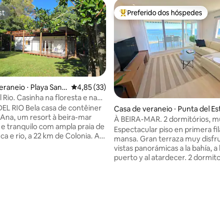
st
Preferido dos hóspedes
st
Entre os melhores preferidos d
eraneio ⋅ Playa Sant
4,85 de uma avaliação média de 5, 33 avalia
4,85 (33)
 Rio. Casinha na floresta e na
L RIO Bela casa de contêiner
Casa de veraneio ⋅ Punta del Es
Ana, um resort à beira-mar
À BEIRA-MAR. 2 dormitórios, 
e tranquilo com ampla praia de
wi-fi, garagem
Espectacular piso en primera fil
ca e rio, a 22 km de Colonia. A
mansa. Gran terraza muy disfr
2 quartos, um banheiro
vistas panorámicas a la bahía, a la
mentado (com duas pias), uma
puerto y al atardecer. 2 dormito
star integrada com uma cozinha
baños. Cocina moderna, terraz
e bem equipada. Galeria
lavadero. Aire acondicionado. Servicio de
om deck de madeira. O terreno
mucamas todos los días. Wifi de alta
o exclusivo, combinando
média de 5, 65 avaliações
velocidad y tv Smart Servicio d
floresta nativa de árvores.
verano. Edificio con recepción 
 para quatro pessoas
Cochera para 2 autos (uno atrás
eis. Você pode estacionar na