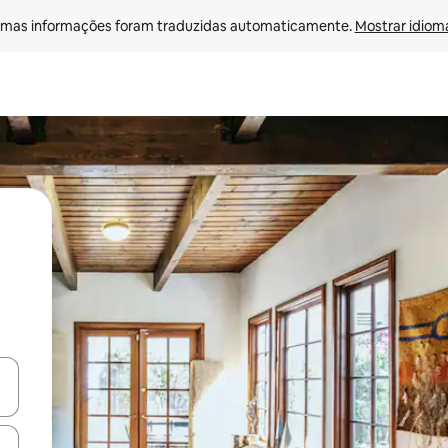
mas informações foram traduzidas automaticamente. 
Mostrar idioma
ore-os usando as seta para cima e para baixo do teclado ou tocando e