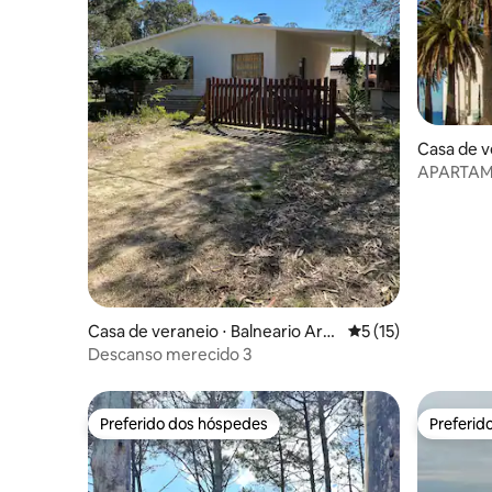
Casa de v
Este
APARTAM
SERVIÇO
Casa de veraneio ⋅ Balneario Arg
5 de uma avaliação 
5 (15)
entino
Descanso merecido 3
Preferido dos hóspedes
Preferid
Preferido dos hóspedes
Preferid