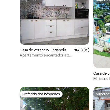
Superhost
Superho
Casa de veraneio ⋅ Piriápolis
4,8 de uma avaliação 
4,8 (15)
Apartamento encantador a 2
quarteirões da praia
Casa de ve
Férias n
Preferido dos hóspedes
Superho
Preferido dos hóspedes
Superho