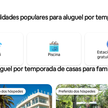
Este depto tiene el mejor sol d
de.
todo el año ya que es esquiner
idades populares para aluguel por tem
Estac
i
Piscina
gratui
guel por temporada de casas para famí
o dos hóspedes
Preferido dos hóspedes
o dos hóspedes
Preferido dos hóspedes