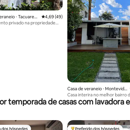
eraneio ⋅ Tacuarem
4,69 de uma avaliação média de 5, 49 avalia
4,69 (49)
nto privado na propriedade
s e piscina
média de 5, 87 avaliações
Casa de veraneio ⋅ Montevidé
u
Casa interira no melhor bairro
por temporada de casas com lavadora e
o dos hóspedes
Preferido dos hóspedes