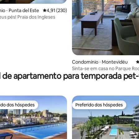
o ⋅ Punta del Este
4,91 de uma avaliação média de 5, 230 avalia
4,91 (230)
eus pés! Praia dos Ingleses
média de 5, 42 avaliações
Condomínio ⋅ Montevidéu
4
Sinta-se em casa no Parque Rod
l de apartamento para temporada pet-f
Garagem
rido dos hóspedes
Preferido dos hóspedes
 melhores preferidos dos hóspedes
Preferido dos hóspedes