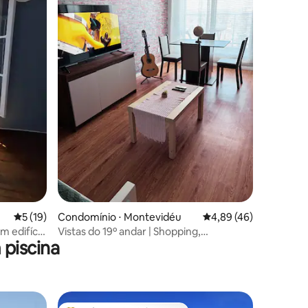
ções
5 de uma avaliação média de 5, 19 avaliações
5 (19)
Condomínio ⋅ Montevidéu
4,89 de uma avaliação
4,89 (46)
m edifício
Vistas do 19º andar | Shopping,
piscina
estacionamento grátis