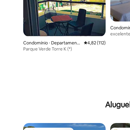
Condomíni
o
excelente
Condomínio ⋅ Departamento
4,82 de uma avaliação m
4,82 (112)
de Maldonado
Parque Verde Torre K (*)
Alugue