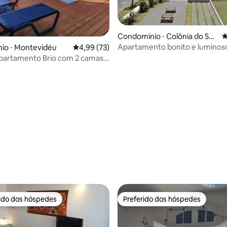
média de 5, 64 avaliações
Condomínio ⋅ Colônia do Sac
4
ramento
Apartamento bonito e luminoso
io ⋅ Montevidéu
4,99 de uma avaliação média de 5, 73 avalia
4,99 (73)
Dazzler
partamento Brio com 2 camas
Vs, W/D
rido dos hóspedes
Preferido dos hóspedes
 melhores preferidos dos hóspedes
Preferido dos hóspedes