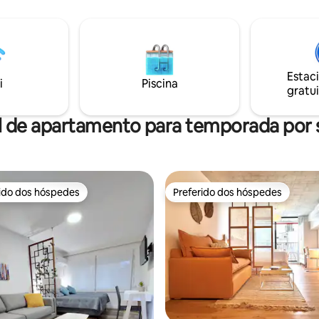
descanso, caminhadas e divers
pa, micro-ondas, Smart TV 58
Acesso à academia, piscinas, s
ra, sofá-cama, ar-condicionado,
atividades recreativas de Solan
aragem no porão. Academia,
todas as idades. O acesso à La
hurrasqueiras, piscina, sala de
Cristal não está incluído, caso qu
rviço de praia: 13 de dezembro a
você pode comprar um passe 
Estac
ço, de segunda a domingo, das
i
Piscina
gratui
r do sol.
l de apartamento para temporada por
rido dos hóspedes
Preferido dos hóspedes
 melhores preferidos dos hóspedes
Preferido dos hóspedes