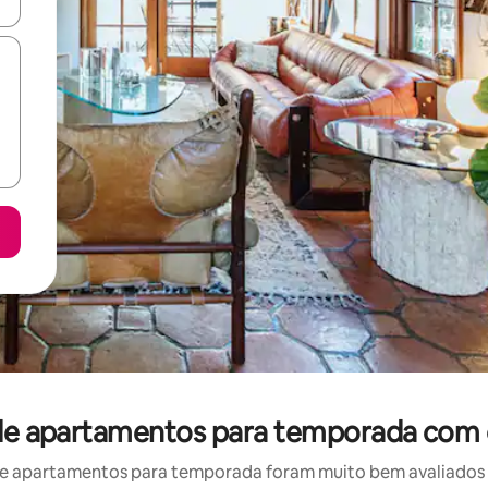
ore-os usando as seta para cima e para baixo do teclado ou tocando e
 de apartamentos para temporada com 
e apartamentos para temporada foram muito bem avaliados po