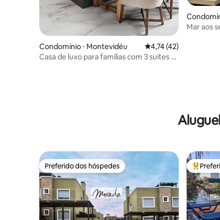
Condomíni
Mar aos s
Condomínio ⋅ Montevidéu
4,74 de uma avaliação 
4,74 (42)
Casa de luxo para famílias com 3 suítes à
beira-mar – Buceo
Alugue
Preferido dos hóspedes
Prefe
Preferido dos hóspedes
Entre os