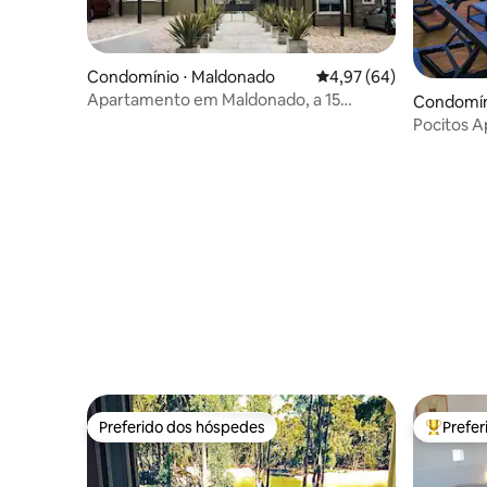
Condomínio ⋅ Maldonado
4,97 de uma avaliação 
4,97 (64)
Apartamento em Maldonado, a 15
Condomín
minutos de Punta del Este
Pocitos A
king, 3 T
Preferido dos hóspedes
Prefe
Preferido dos hóspedes
Entre os