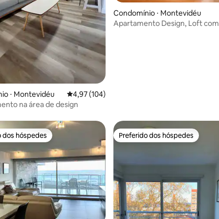
édia de 5, 195 avaliações
Condomínio ⋅ Montevidéu
Apartamento Design, Loft com
Pocitos 7
io ⋅ Montevidéu
4,97 de uma avaliação média de 5, 104 avalia
4,97 (104)
ento na área de design
o dos hóspedes
Preferido dos hóspedes
o dos hóspedes
Preferido dos hóspedes