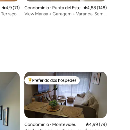
4,9 de uma avaliação média de 5, 71 avaliações
4,9 (71)
Condomínio ⋅ Punta del Este
4,88 de uma avaliação 
4,88 (148)
 Terraço.
View Mansa + Garagem + Varanda. Sem
custos extras!
ções
Preferido dos hóspedes
Entre os melhores preferidos dos hóspedes
Condomínio ⋅ Montevidéu
4,99 de uma avaliação
4,99 (79)