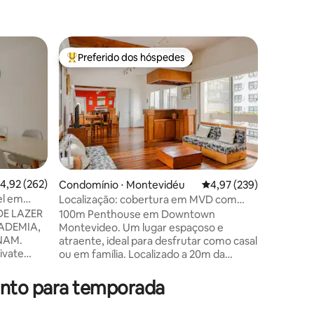
Condomín
Preferido dos hóspedes
Prefe
Entre os melhores preferidos dos hóspedes
Entre o
Cobertu
definido 
Estúdio 
quarto s
deslizant
sala de e
Terraço d
vista 36
de Monte
vários se
,92 de uma avaliação média de 5, 262 avaliações
4,92 (262)
Condomínio ⋅ Montevidéu
4,97 de uma avaliação 
4,97 (239)
restaura
el em
Localização: cobertura em MVD com
ções
condicion
garagem e traslado gratuito*
DE LAZER
100m Penthouse em Downtown
totalmen
ADEMIA,
Montevideo. Um lugar espaçoso e
freezer, 
NAM.
atraente, ideal para desfrutar como casal
ondas, to
ivate
ou em família. Localizado a 20m da
Secador d
on Club
Avenida 18 de Julio e "a uma curta
Ferro a p
o e a
distância" de inúmeras atrações
ento para temporada
para férias
turísticas (Ex: Ciudad Vieja, Plaza
uro,
Independencia, Mercado del Puerto,