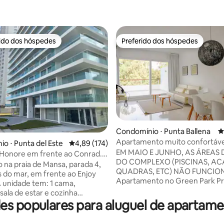
rido dos hóspedes
Preferido dos hóspedes
 melhores preferidos dos hóspedes
Preferido dos hóspedes
Condomínio ⋅ Punta Ballena
4
Apartamento muito confortáv
o ⋅ Punta del Este
4,89 de uma avaliação média de 5, 174 avalia
4,89 (174)
édia de 5, 105 avaliações
Green Park
EM MAIO E JUNHO, AS ÁREAS 
 Honore em frente ao Conrad.
DO COMPLEXO (PISCINAS, AC
ço de praia
o na praia de Mansa, parada 4,
QUADRAS, ETC) NÃO FUNCIO
 do mar, em frente ao Enjoy
Apartamento no Green Park Pr
 unidade tem: 1 cama,
Club, dentro do Solanas Vacati
sala de estar e cozinha
(Torre L). Rodeado de vegetaçã
es populares para aluguel de apartam
s, em um conceito aberto e
poucos minutos da praia. Ideal 
 o terraço com vista para o
em família ou com amigos. Ar p
ui: forno elétrico, máquina de