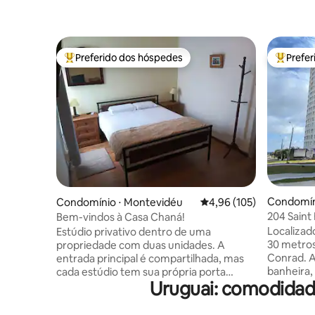
Preferido dos hóspedes
Prefe
Entre os melhores preferidos dos hóspedes
Entre os
Condomíni
Condomínio ⋅ Montevidéu
4,96 de uma avaliação m
4,96 (105)
204 Saint
Bem-vindos à Casa Chaná!
Com servi
Localizad
Estúdio privativo dentro de uma
30 metros
propriedade com duas unidades. A
Conrad. A
entrada principal é compartilhada, mas
banheira, 
cada estúdio tem sua própria porta
Uruguai: comodidad
integrada
independente, banheiro privativo e
saída para
espaço de cozinha. Localizado no centro
mar. Poss
de Montevidéu, perto das principais