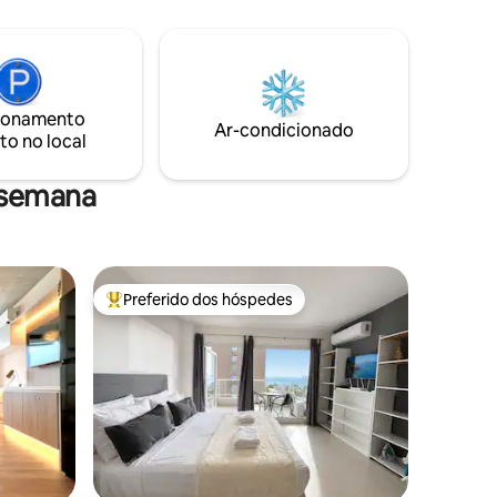
ão.
Rambla, Palacio Legislativo) e cercado
auna e
por serviços como: cafés, restaurantes,
as para
supermercados, lojas e muito mais.
goa de
Oferece um grande terraço com
eira ir,
churrasqueira e tem uma garagem para
lá mesmo.
estacionar um veículo (altura máxima de
ionamento
Ar-condicionado
2,13 metros)
to no local
 semana
Preferido dos hóspedes
Entre os melhores preferidos dos hóspedes