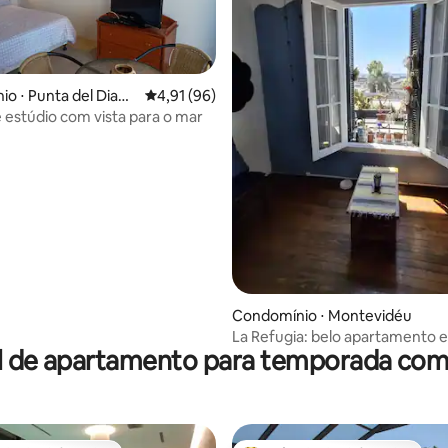
o ⋅ Punta del Diabl
4,91 de uma avaliação média de 5, 96 avalia
4,91 (96)
 estúdio com vista para o mar
édia de 5, 112 avaliações
Condomínio ⋅ Montevidéu
La Refugia: belo apartamento e
l de apartamento para temporada com 
histórico