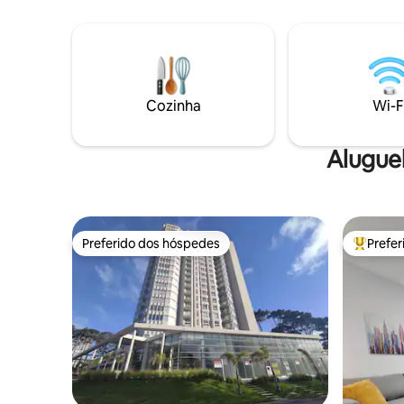
lavar rou
avenidas e do Terminal Tres Cruces. TV
",geladei
de 40" com cabo e Netflix Ar-
cofre e g
condicionado Cozinha com micro-ondas,
sauna, 2 c
torradeira e sanduicheira Cama king size
jogos. Se
Dois conjuntos de toalhas Câmera de
15 de mar
segurança na entrada principal (área
Cozinha
Wi-F
8h30 ao pô
comum), voltada apenas para a entrada.
Não há câmeras no interior.
Alugue
Preferido dos hóspedes
Prefe
Preferido dos hóspedes
Entre os