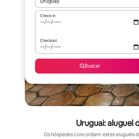
Quando os resultados estiverem disponíveis, expl
Check-in
Checkout
Buscar
Uruguai: aluguel
Os hóspedes concordam: estes aluguéis d