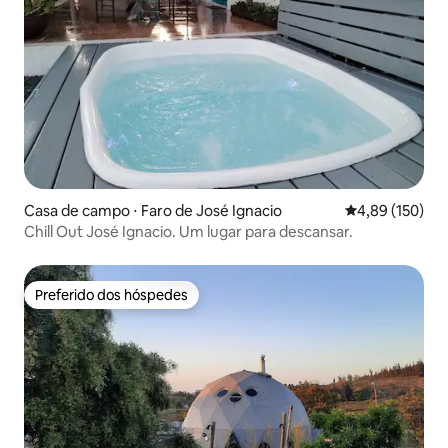
Casa de campo ⋅ Faro de José Ignacio
4,89 de uma av
4,89 (150)
Chill Out José Ignacio. Um lugar para descansar.
Preferido dos hóspedes
Preferido dos hóspedes