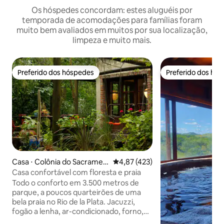
Os hóspedes concordam: estes aluguéis por
temporada de acomodações para famílias foram
muito bem avaliados em muitos por sua localização,
limpeza e muito mais.
Preferido dos hóspedes
Preferido dos hó
Preferido dos hóspedes
Preferido dos hó
Casa ⋅ Colônia do Sacramen
4,87 de uma avaliação média de 
4,87 (423)
to
Casa confortável com floresta e praia
Todo o conforto em 3.500 metros de
parque, a poucos quarteirões de uma
bela praia no Rio de la Plata. Jacuzzi,
fogão a lenha, ar-condicionado, forno,
fogão, churrasqueira, mini piscina,