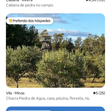
Cabana de pedra no campo.
Preferido dos hóspedes
Entre os melhores preferidos dos hóspedes
Vila ⋅ Minas
5 de uma a
5 (25)
Chacra Piedra de Agua, casa, piscina, floresta, rio.