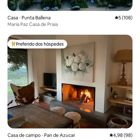
Casa ⋅ Punta Ballena
5 de uma av
5 (108)
Maria Paz Casa de Praia
Preferido dos hóspedes
Entre os melhores preferidos dos hóspedes
Casa de campo ⋅ Pan de Azucar
4,98 de uma av
4,98 (98)