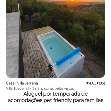
Casa ⋅ Villa Serrana
4,85 de uma av
4,85 (135)
Villa Toscana I - Tina, piscina, belas vistas
Aluguel por temporada de
acomodações pet friendly para famílias