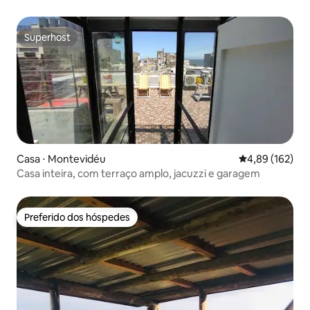
Superhost
Superhost
Casa ⋅ Montevidéu
4,89 de uma av
4,89 (162)
Casa inteira, com terraço amplo, jacuzzi e garagem
Preferido dos hóspedes
Preferido dos hóspedes