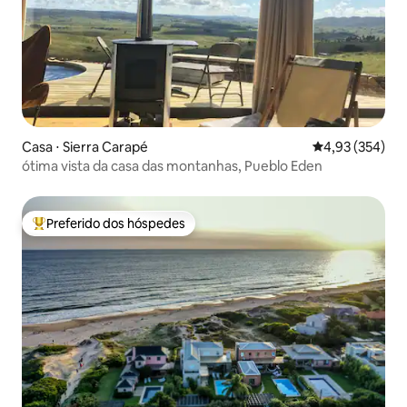
Casa ⋅ Sierra Carapé
4,93 de uma av
4,93 (354)
ótima vista da casa das montanhas, Pueblo Eden
Preferido dos hóspedes
Entre os melhores preferidos dos hóspedes