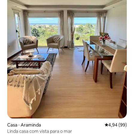
Casa ⋅ Araminda
4,94 de uma av
4,94 (99)
Linda casa com vista para o mar