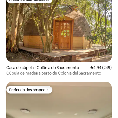
Preferido dos hóspedes
Casa de cúpula ⋅ Colônia do Sacramento
4,94 de uma ava
4,94 (249)
Cúpula de madeira perto de Colonia del Sacramento
Preferido dos hóspedes
Preferido dos hóspedes