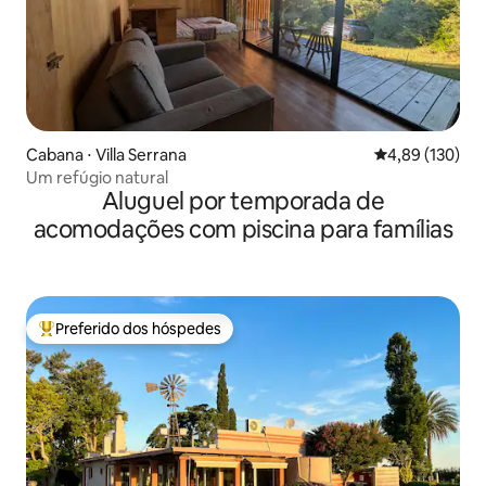
Cabana ⋅ Villa Serrana
4,89 de uma av
4,89 (130)
Um refúgio natural
Aluguel por temporada de
acomodações com piscina para famílias
Preferido dos hóspedes
Entre os melhores preferidos dos hóspedes