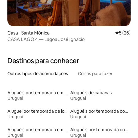
Casa ⋅ Santa Mónica
5 de uma a
5 (26)
CASA LAGO 4 — Lagoa José Ignacio
Destinos para conhecer
Outros tipos de acomodações
Coisas para fazer
Aluguéis por temporada em hotéis-fazenda
Aluguéis de cabanas
Uruguai
Uruguai
Aluguel por temporada de lofts
Aluguéis por temporada com suítes privativas
Uruguai
Uruguai
Aluguéis por temporada em albergue
Aluguéis por temporada com acesso à praia
Uruguai
Uruguai