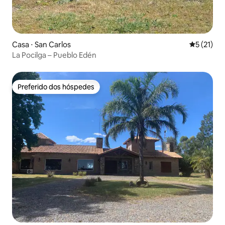
Casa ⋅ San Carlos
5 de uma a
5 (21)
La Pocilga – Pueblo Edén
Preferido dos hóspedes
Preferido dos hóspedes