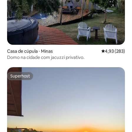
Casa de cúpula ⋅ Minas
4,93 de uma av
4,93 (283)
Domo na cidade com jacuzzi privativo.
Superhost
Superhost