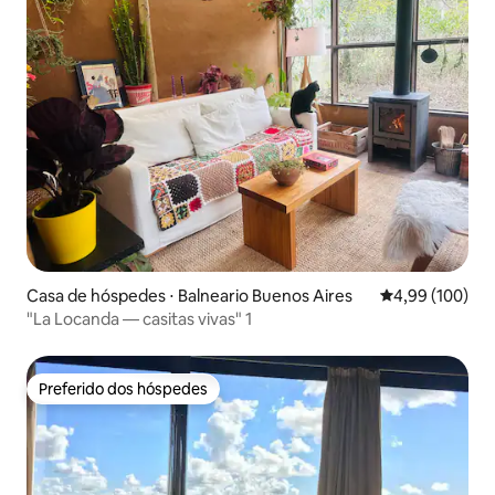
Casa de hóspedes ⋅ Balneario Buenos Aires
4,99 de uma av
4,99 (100)
"La Locanda — casitas vivas" 1
Preferido dos hóspedes
Preferido dos hóspedes