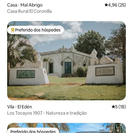
Casa ⋅ Mal Abrigo
4,96 de uma a
4,96 (25)
Casa Rural El Coronilla
Preferido dos hóspedes
Entre os melhores preferidos dos hóspedes
Vila ⋅ El Edén
5 de uma a
5 (18)
Los Tocayos 1907 - Natureza e tradição
Preferido dos hóspedes