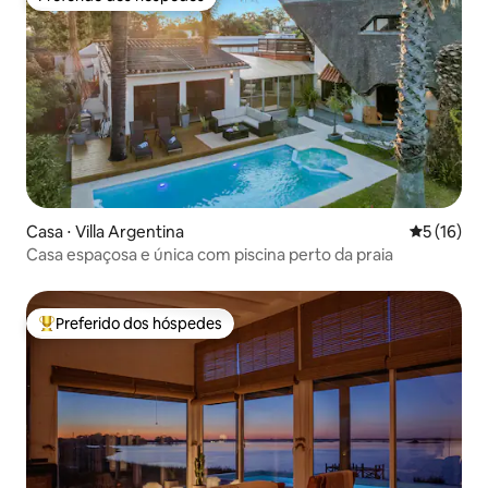
Preferido dos hóspedes
Casa ⋅ Villa Argentina
5 de uma a
5 (16)
Casa espaçosa e única com piscina perto da praia
Preferido dos hóspedes
Entre os melhores preferidos dos hóspedes