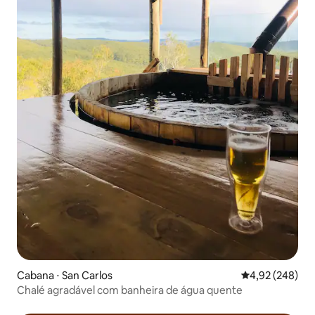
Cabana ⋅ San Carlos
4,92 de uma ava
4,92 (248)
Chalé agradável com banheira de água quente