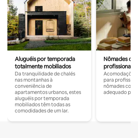
Aluguéis por temporada
Nômades digit
totalmente mobiliados
profissionais 
Da tranquilidade de chalés
Acomodações c
nas montanhas à
para profission
conveniência de
nômades com W
apartamentos urbanos, estes
adequado para 
aluguéis por temporada
mobiliados têm todas as
comodidades de um lar.