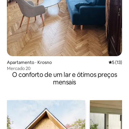
Apartamento ⋅ Krosno
5 de uma a
5 (13)
Mercado 20
O conforto de um lar e ótimos preços
mensais