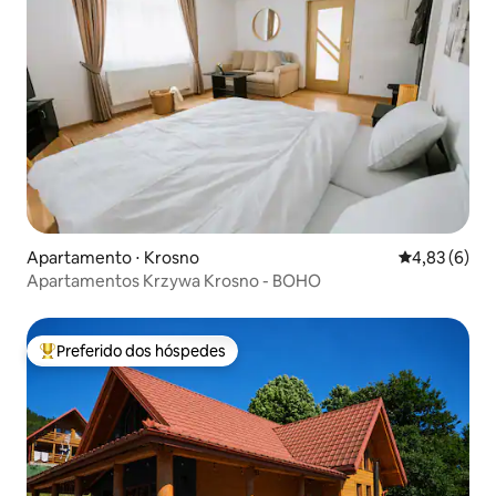
Apartamento ⋅ Krosno
4,83 de uma 
4,83 (6)
Apartamentos Krzywa Krosno - BOHO
Preferido dos hóspedes
Entre os melhores preferidos dos hóspedes