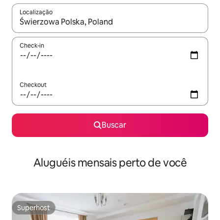
Localização
Quando os resultados estiverem disponíveis, explore-os usando
Check-in
Checkout
Buscar
Aluguéis mensais perto de você
Superhost
Superhost