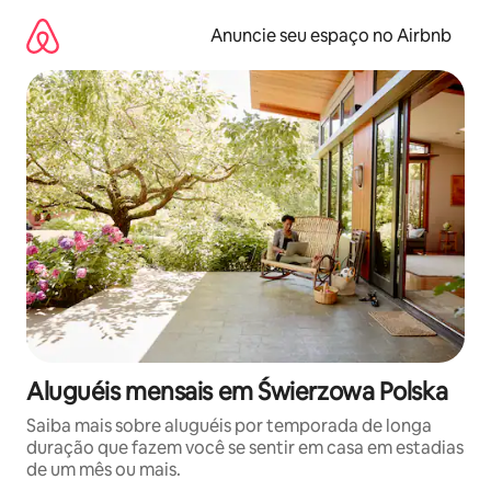
Pular
para
Anuncie seu espaço no Airbnb
o
conteúdo
Aluguéis mensais em Świerzowa Polska
Saiba mais sobre aluguéis por temporada de longa
duração que fazem você se sentir em casa em estadias
de um mês ou mais.