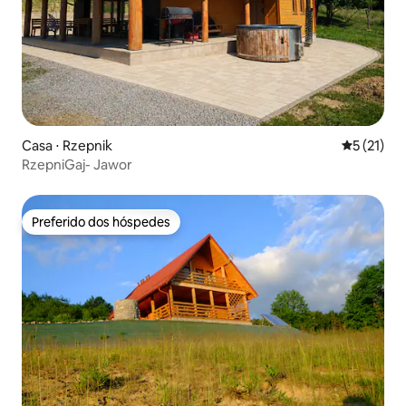
Casa ⋅ Rzepnik
5 de uma a
5 (21)
RzepniGaj- Jawor
Preferido dos hóspedes
Preferido dos hóspedes