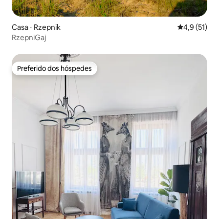
Casa ⋅ Rzepnik
4,9 de uma a
4,9 (51)
RzepniGaj
Preferido dos hóspedes
Preferido dos hóspedes