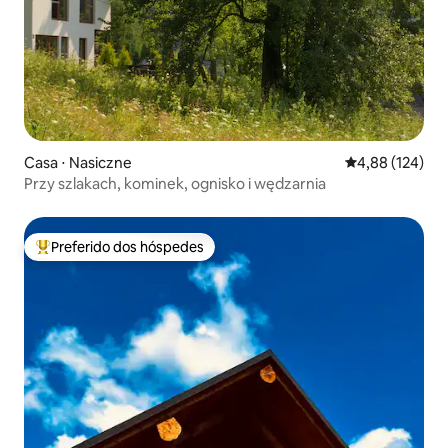
Casa ⋅ Nasiczne
4,88 de uma av
4,88 (124)
Przy szlakach, kominek, ognisko i wędzarnia
Preferido dos hóspedes
Entre os melhores preferidos dos hóspedes