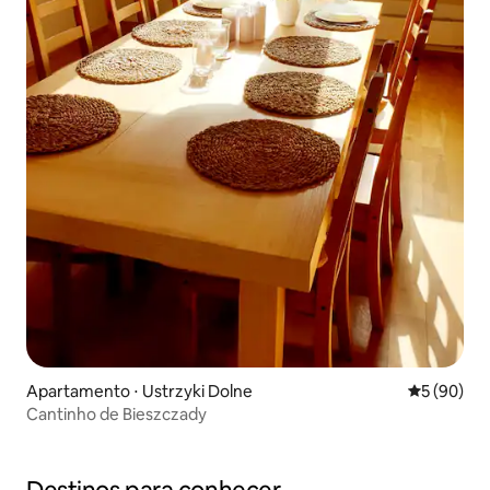
Apartamento ⋅ Ustrzyki Dolne
5 de uma a
5 (90)
Cantinho de Bieszczady