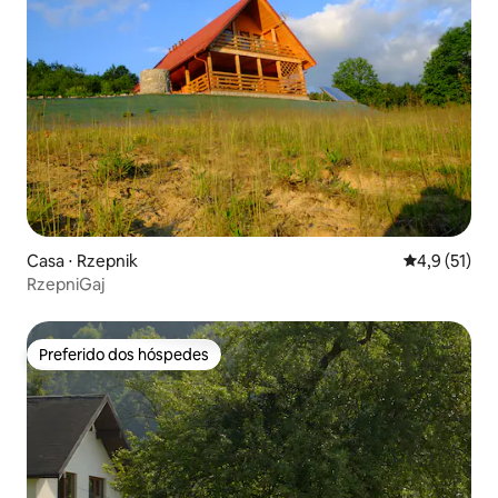
Casa ⋅ Rzepnik
4,9 de uma a
4,9 (51)
RzepniGaj
Preferido dos hóspedes
Preferido dos hóspedes