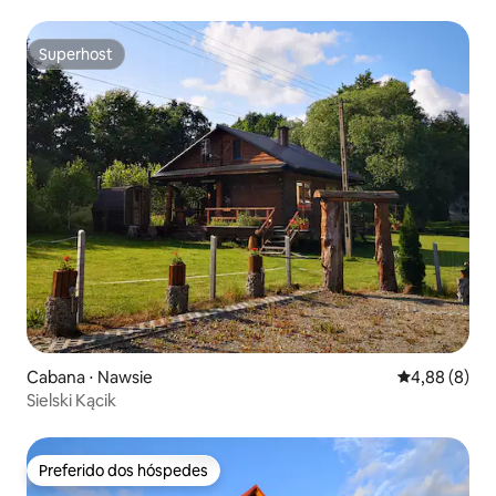
Superhost
Superhost
Cabana ⋅ Nawsie
4,88 de uma 
4,88 (8)
Sielski Kącik
Preferido dos hóspedes
Preferido dos hóspedes