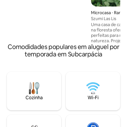
onde você pode preparar suas próprias
refeições e estão equipadas com todas
Microcasa ⋅ Raniż
as coisas necessárias. Há uma área de
Szumi Las Lis
churrasco em cada casa de campo. Há
duas alpacas 🦙 na praça com as quais
Uma casa de cam
você pode dar uma caminhada.
na floresta oferec
Organizamos caiaque. Pacote por uma
perfeitas para rel
taxa adicional de 300 zl/noite
natureza. Projeta
Comodidades populares em aluguel por
minimalista, com g
proporcionando bel
temporada em Subcarpácia
floresta. A casa 
com todas as como
como uma lareira,
totalmente equipa
lado de fora, há 
churrasqueira e u
pode relaxar e obs
É o lugar perfeito
Cozinha
Wi-Fi
buscam paz e pro
natureza.