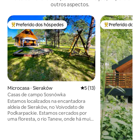
outros aspectos.
Preferido dos hóspedes
Preferido dos 
Entre os melhores preferidos dos hóspedes
Entre os melhore
Microcasa ⋅ Sieraków
5 de uma avaliação média de
5 (13)
Casas de campo Sosnówka
Estamos localizados na encantadora
aldeia de Sieraków, no Voivodato de
Podkarpackie. Estamos cercados por
uma floresta, o rio Tanew, onde há muito
iodo. Nossas casas de campo são para 6
pessoas, estilo madeira. As casas de
campo estão equipadas com cozinhas