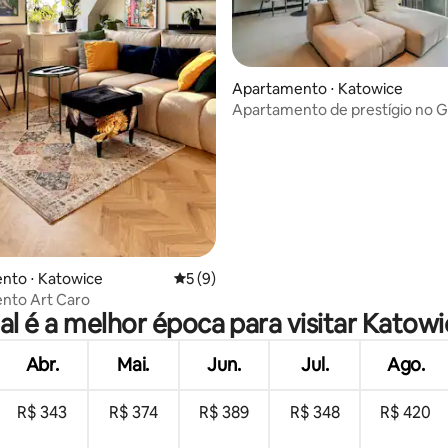
Apartamento ⋅ Katowice
média de 5, 19 avaliações
Apartamento de prestígio no G
nto ⋅ Katowice
5 de uma avaliação média de 5, 9 avalia
5 (9)
nto Art Caro
al é a melhor época para visitar Katowi
Abr.
Mai.
Jun.
Jul.
Ago.
R$ 343
R$ 374
R$ 389
R$ 348
R$ 420