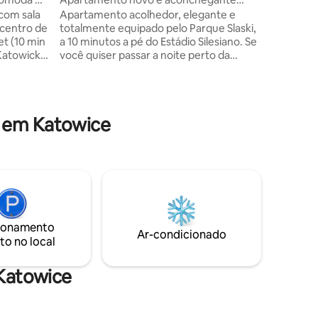
mineiros 
junto ao parque
com sala
Apartamento acolhedor, elegante e
combina 
 centro de
totalmente equipado pelo Parque Slaski,
história
ções
et (10 min
a 10 minutos a pé do Estádio Silesiano. Se
experiênc
 Katowicka
você quiser passar a noite perto da
convenien
ento com
cidade, mas sem o barulho da cidade,
om
esse é o seu lugar. Vistas relaxantes das
decoração
janelas do quarto, uma varanda espaçosa
para tomar uma bebida do lado de fora,
 em Katowice
om
camas confortáveis, uma cozinha com
no centro
todas as necessidades e um banheiro
10
elegante garantirão uma estadia
m, Galeria
agradável. O estacionamento é possível
evador no
ao longo da rua pelo edifício ou em uma
garagem subterrânea.
ionamento
Ar-condicionado
to no local
 Katowice