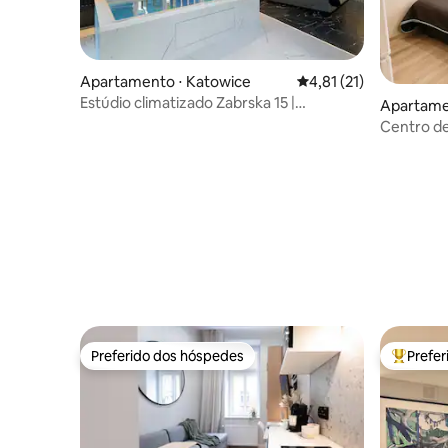
Apartamento ⋅ Katowice
4,81 de uma avaliação 
4,81 (21)
Estúdio climatizado Zabrska 15 |
Apartame
Estacionamento, mesa
Centro de
Check-in
Preferido dos hóspedes
Prefe
Preferido dos hóspedes
Entre os