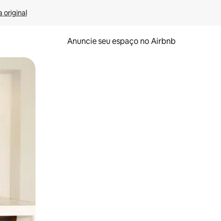
 original
Anuncie seu espaço no Airbnb
 deslizando o dedo na tela.