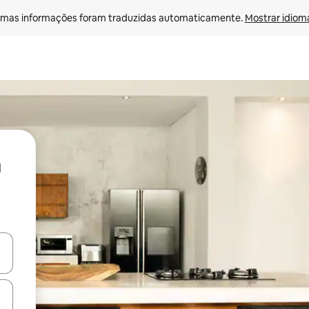
mas informações foram traduzidas automaticamente. 
Mostrar idioma
ore-os usando as seta para cima e para baixo do teclado ou tocando e