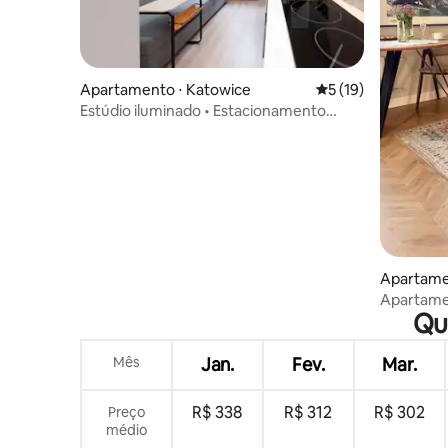
Apartamento ⋅ Katowice
5 de uma avaliação 
5 (19)
Estúdio iluminado • Estacionamento
gratuito • 7 minutos da Market Square
Apartame
Apartame
Qu
Mês
Jan.
Fev.
Mar.
R$ 338
R$ 312
R$ 302
Preço
médio