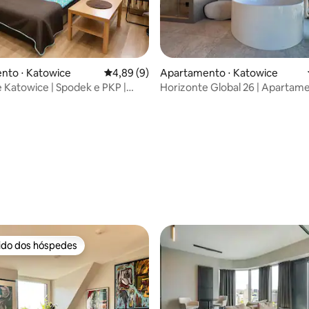
média de 5, 21 avaliações
nto ⋅ Katowice
4,89 de uma avaliação média de 5, 9 avalia
4,89 (9)
Apartamento ⋅ Katowice
 Katowice | Spodek e PKP |
Horizonte Global 26 | Aparta
 autônomo
banheira e sauna
rido dos hóspedes
 melhores preferidos dos hóspedes