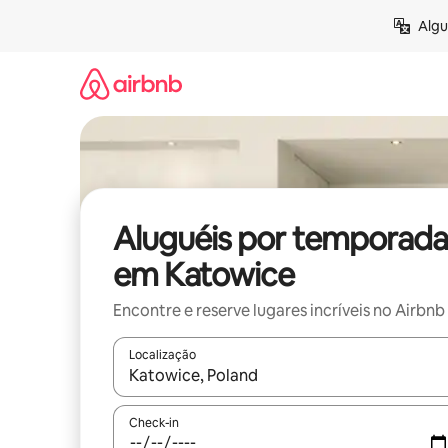
Pular
Algu
para
o
conteúdo
Aluguéis por temporada
em Katowice
Encontre e reserve lugares incríveis no Airbnb
Localização
Quando os resultados estiverem disponíveis, expl
Check-in