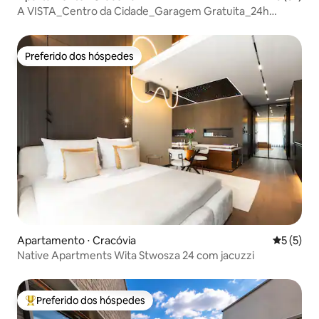
A VISTA_Centro da Cidade_Garagem Gratuita_24h
Segurança
Preferido dos hóspedes
Preferido dos hóspedes
Apartamento ⋅ Cracóvia
5 de uma 
5 (5)
Native Apartments Wita Stwosza 24 com jacuzzi
Preferido dos hóspedes
Entre os melhores preferidos dos hóspedes