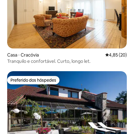
Casa ⋅ Cracóvia
4,85 de uma a
4,85 (20)
Tranquilo e confortável. Curto, longo let.
Preferido dos hóspedes
Preferido dos hóspedes