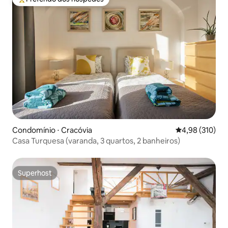
Entre os melhores preferidos dos hóspedes
Condomínio ⋅ Cracóvia
4,98 de uma av
4,98 (310)
Casa Turquesa (varanda, 3 quartos, 2 banheiros)
Superhost
Superhost