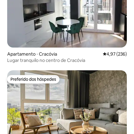
Apartamento ⋅ Cracóvia
4,97 de uma av
4,97 (236)
Lugar tranquilo no centro de Cracóvia
Preferido dos hóspedes
Preferido dos hóspedes