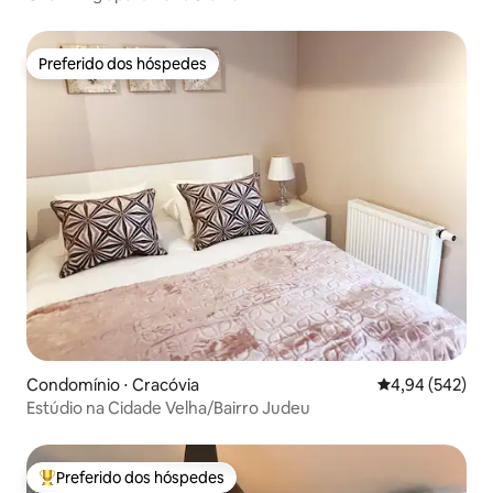
Preferido dos hóspedes
Preferido dos hóspedes
Condomínio ⋅ Cracóvia
4,94 de uma ava
4,94 (542)
Estúdio na Cidade Velha/Bairro Judeu
Preferido dos hóspedes
Entre os melhores preferidos dos hóspedes