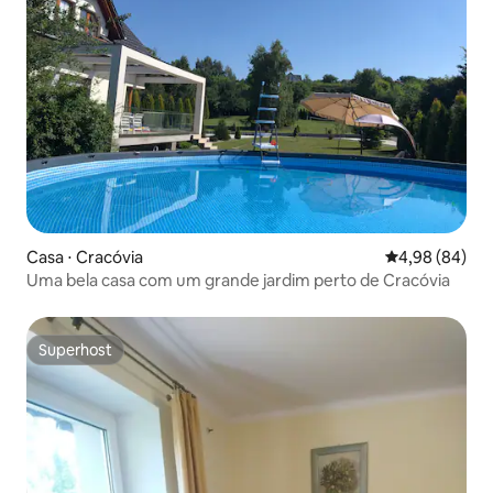
Casa ⋅ Cracóvia
4,98 de uma av
4,98 (84)
Uma bela casa com um grande jardim perto de Cracóvia
Superhost
Superhost