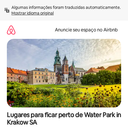
Pular
Algumas informações foram traduzidas automaticamente. 
para
Mostrar idioma original
o
conteúdo
Anuncie seu espaço no Airbnb
Lugares para ficar perto de Water Park in
Krakow SA