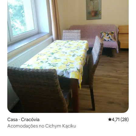
Casa ⋅ Cracóvia
4,71 de uma a
4,71 (28)
Acomodações no Cichym Kąciku