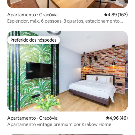
Apartamento ⋅ Cracóvia
4,89 de uma av
4,89 (163)
Esplendor, máx. 6 pessoas, 3 quartos, estacionamento
gratuito
Preferido dos hóspedes
Preferido dos hóspedes
Apartamento ⋅ Cracóvia
4,96 de uma a
4,96 (46)
Apartamento vintage premium por Krakow Home