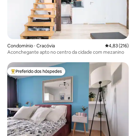
Condomínio ⋅ Cracóvia
4,83 de uma av
4,83 (216)
Aconchegante apto no centro da cidade com mezanino
Preferido dos hóspedes
Entre os melhores preferidos dos hóspedes