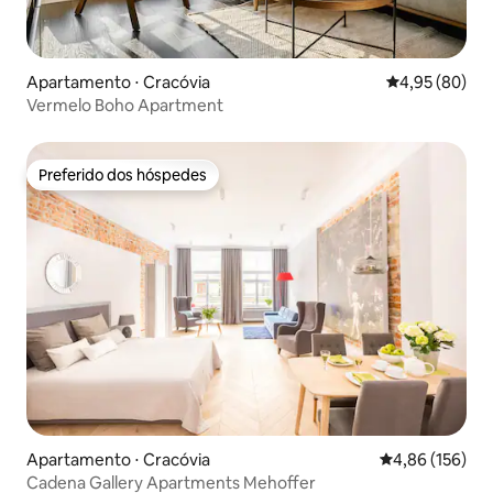
Apartamento ⋅ Cracóvia
4,95 de uma a
4,95 (80)
Vermelo Boho Apartment
Preferido dos hóspedes
Preferido dos hóspedes
Apartamento ⋅ Cracóvia
4,86 de uma av
4,86 (156)
Cadena Gallery Apartments Mehoffer