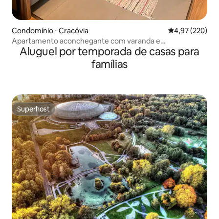
Condomínio ⋅ Cracóvia
4,97 de uma av
4,97 (220)
Apartamento aconchegante com varanda e
Aluguel por temporada de casas para
estacionamento privativo.
famílias
Superhost
Superhost