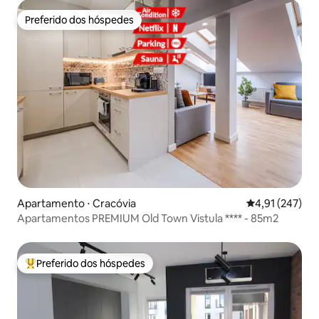
Preferido dos hóspedes
Preferido dos hóspedes
Apartamento ⋅ Cracóvia
4,91 de uma av
4,91 (247)
Apartamentos PREMIUM Old Town Vistula **** - 85m2
Preferido dos hóspedes
Entre os melhores preferidos dos hóspedes