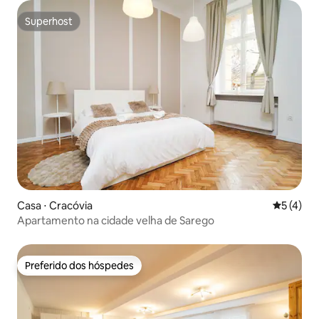
Superhost
Superhost
Casa ⋅ Cracóvia
5 de uma 
5 (4)
Apartamento na cidade velha de Sarego
Preferido dos hóspedes
Preferido dos hóspedes