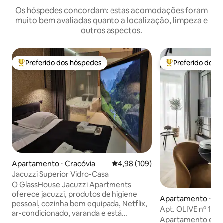
Os hóspedes concordam: estas acomodações foram
muito bem avaliadas quanto a localização, limpeza e
outros aspectos.
Preferido dos hóspedes
Preferido dos 
Entre os melhores preferidos dos hóspedes
Entre os melhore
Apartamento ⋅ Cracóvia
4,98 de uma avaliação média de 
4,98 (109)
Jacuzzi Superior Vidro-Casa
O GlassHouse Jacuzzi Apartments
oferece jacuzzi, produtos de higiene
Apartamento ⋅ Cr
pessoal, cozinha bem equipada, Netflix,
Apt. OLIVE nº 1 | C
ar-condicionado, varanda e está
Garagem GRATUI
Apartamento eleg
localizado a apenas 5 minutos a pé do