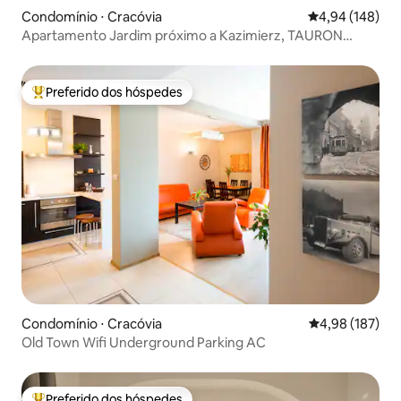
Condomínio ⋅ Cracóvia
4,94 de uma av
4,94 (148)
Apartamento Jardim próximo a Kazimierz, TAURON
ARENA
Preferido dos hóspedes
Entre os melhores preferidos dos hóspedes
Condomínio ⋅ Cracóvia
4,98 de uma av
4,98 (187)
Old Town Wifi Underground Parking AC
Preferido dos hóspedes