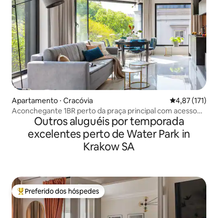
Apartamento ⋅ Cracóvia
4,87 de uma av
4,87 (171)
Aconchegante 1BR perto da praça principal com acesso
Outros aluguéis por temporada
ao elevador
excelentes perto de Water Park in
Krakow SA
Preferido dos hóspedes
Entre os melhores preferidos dos hóspedes