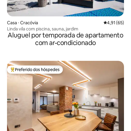
Casa ⋅ Cracóvia
4,91 de uma a
4,91 (65)
Linda vila com piscina, sauna, jardim
Aluguel por temporada de apartamento
com ar-condicionado
Preferido dos hóspedes
Entre os melhores preferidos dos hóspedes