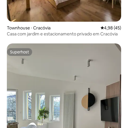
Townhouse ⋅ Cracóvia
4,98 de uma a
4,98 (45)
Casa com jardim e estacionamento privado em Cracóvia
Superhost
Superhost