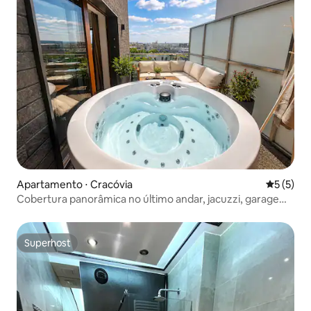
Apartamento ⋅ Cracóvia
5 de uma 
5 (5)
Cobertura panorâmica no último andar, jacuzzi, garagem,
ar-condicionado
Superhost
Superhost