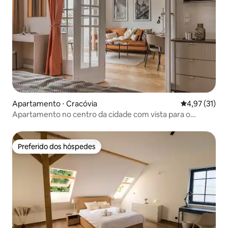
Apartamento ⋅ Cracóvia
4,97 de uma a
4,97 (31)
Apartamento no centro da cidade com vista para o
Castelo de Wawel
Preferido dos hóspedes
Preferido dos hóspedes