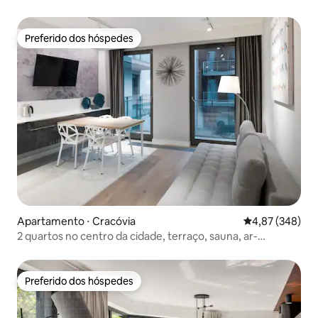
Preferido dos hóspedes
Preferido dos hóspedes
Apartamento ⋅ Cracóvia
4,87 de uma ava
4,87 (348)
2 quartos no centro da cidade, terraço, sauna, ar-
condicionado
Preferido dos hóspedes
Preferido dos hóspedes