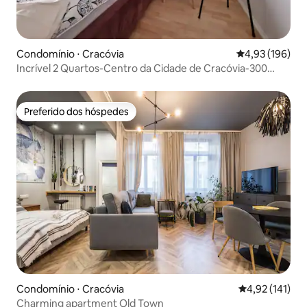
Condomínio ⋅ Cracóvia
4,93 de uma av
4,93 (196)
Incrível 2 Quartos-Centro da Cidade de Cracóvia-300
Metros da Praça Principal
Preferido dos hóspedes
Preferido dos hóspedes
Condomínio ⋅ Cracóvia
4,92 de uma av
4,92 (141)
Charming apartment Old Town