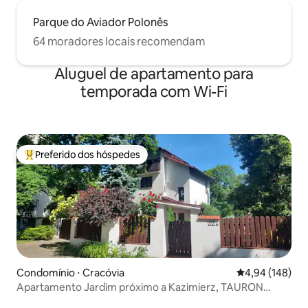
Parque do Aviador Polonês
64 moradores locais recomendam
Aluguel de apartamento para
temporada com Wi-Fi
Preferido dos hóspedes
Entre os melhores preferidos dos hóspedes
Condomínio ⋅ Cracóvia
4,94 de uma av
4,94 (148)
Apartamento Jardim próximo a Kazimierz, TAURON
ARENA