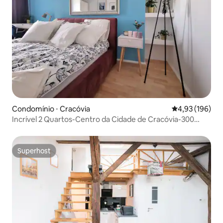
Condomínio ⋅ Cracóvia
4,93 de uma av
4,93 (196)
Incrível 2 Quartos-Centro da Cidade de Cracóvia-300
Metros da Praça Principal
Superhost
Superhost