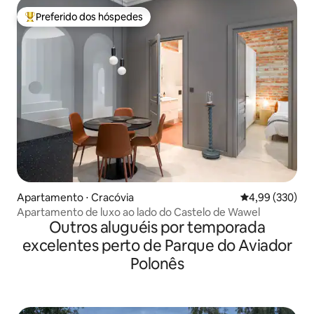
Preferido dos hóspedes
Entre os melhores preferidos dos hóspedes
Apartamento ⋅ Cracóvia
4,99 de uma ava
4,99 (330)
Apartamento de luxo ao lado do Castelo de Wawel
Outros aluguéis por temporada
excelentes perto de Parque do Aviador
Polonês