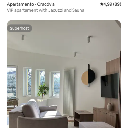
Apartamento ⋅ Cracóvia
4,99 de uma av
4,99 (89)
VIP apartament with Jacuzzi and Sauna
Superhost
Superhost