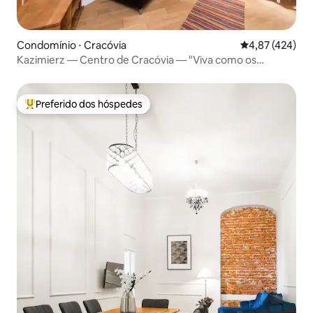
Condomínio ⋅ Cracóvia
4,87 de uma av
4,87 (424)
Kazimierz — Centro de Cracóvia — "Viva como os
moradores locais"
Preferido dos hóspedes
Entre os melhores preferidos dos hóspedes