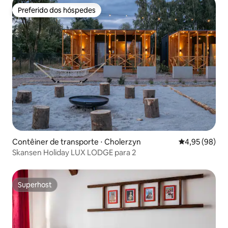
Preferido dos hóspedes
Preferido dos hóspedes
Contêiner de transporte ⋅ Cholerzyn
4,95 de uma a
4,95 (98)
Skansen Holiday LUX LODGE para 2
Superhost
Superhost