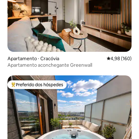
Apartamento ⋅ Cracóvia
4,98 de uma av
4,98 (160)
Apartamento aconchegante Greenwall
Preferido dos hóspedes
Entre os melhores preferidos dos hóspedes