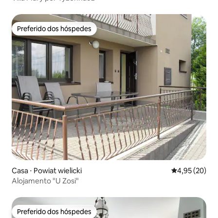
Preferido dos hóspedes
Preferido dos hóspedes
Casa ⋅ Powiat wielicki
4,95 de uma a
4,95 (20)
Alojamento "U Zosi"
Preferido dos hóspedes
Preferido dos hóspedes