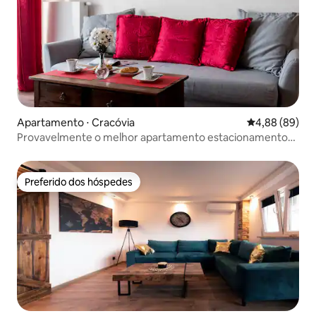
Apartamento ⋅ Cracóvia
4,88 de uma av
4,88 (89)
Provavelmente o melhor apartamento estacionamento
gratuito
Preferido dos hóspedes
Preferido dos hóspedes