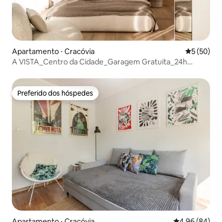
Apartamento ⋅ Cracóvia
5 de uma a
5 (50)
A VISTA_Centro da Cidade_Garagem Gratuita_24h
Segurança
Preferido dos hóspedes
Preferido dos hóspedes
Apartamento ⋅ Cracóvia
4,96 de uma av
4,96 (84)