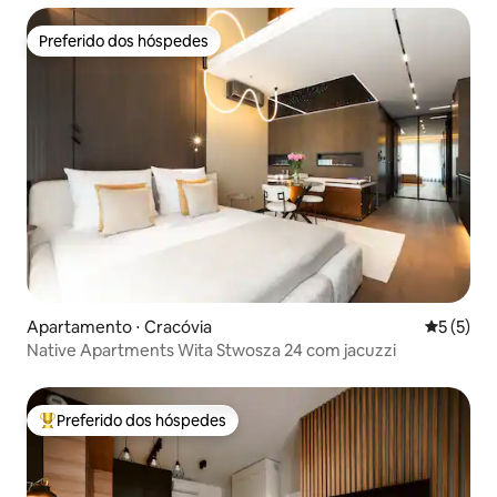
Preferido dos hóspedes
Preferido dos hóspedes
Apartamento ⋅ Cracóvia
5 de uma 
5 (5)
Native Apartments Wita Stwosza 24 com jacuzzi
Preferido dos hóspedes
Entre os melhores preferidos dos hóspedes