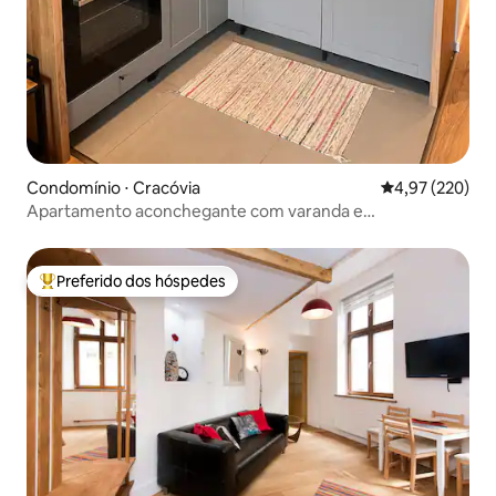
Condomínio ⋅ Cracóvia
4,97 de uma av
4,97 (220)
Apartamento aconchegante com varanda e
estacionamento privativo.
Preferido dos hóspedes
Entre os melhores preferidos dos hóspedes