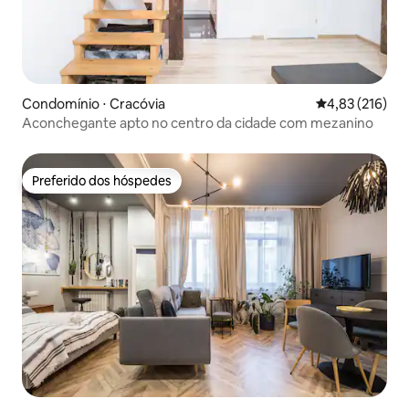
Condomínio ⋅ Cracóvia
4,83 de uma av
4,83 (216)
Aconchegante apto no centro da cidade com mezanino
Preferido dos hóspedes
Preferido dos hóspedes