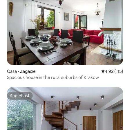
Casa ⋅ Zagacie
4,92 de uma av
4,92 (115)
Spacious house in the rural suburbs of Krakow
Superhost
Superhost