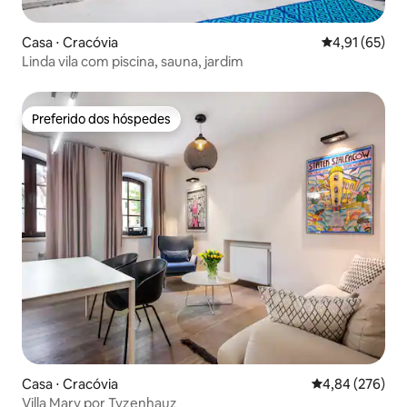
Casa ⋅ Cracóvia
4,91 de uma a
4,91 (65)
Linda vila com piscina, sauna, jardim
Preferido dos hóspedes
Preferido dos hóspedes
Casa ⋅ Cracóvia
4,84 de uma ava
4,84 (276)
Villa Mary por Tyzenhauz