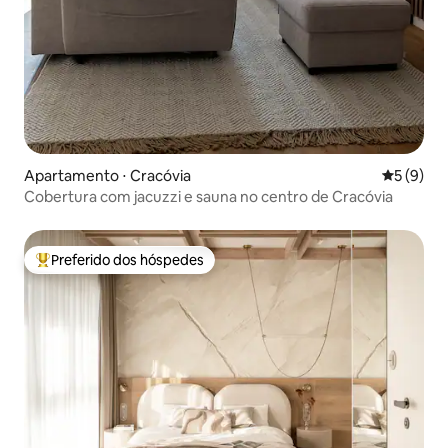
Apartamento ⋅ Cracóvia
5 de uma 
5 (9)
Cobertura com jacuzzi e sauna no centro de Cracóvia
Preferido dos hóspedes
Entre os melhores preferidos dos hóspedes