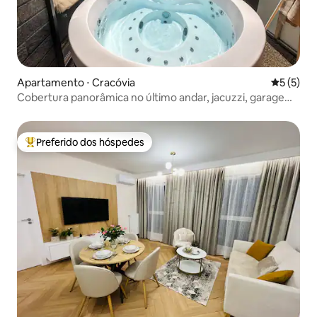
Apartamento ⋅ Cracóvia
5 de uma 
5 (5)
Cobertura panorâmica no último andar, jacuzzi, garagem,
ar-condicionado
Preferido dos hóspedes
Entre os melhores preferidos dos hóspedes