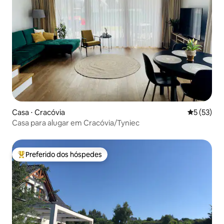
Casa ⋅ Cracóvia
5 de uma a
5 (53)
Casa para alugar em Cracóvia/Tyniec
Preferido dos hóspedes
Entre os melhores preferidos dos hóspedes