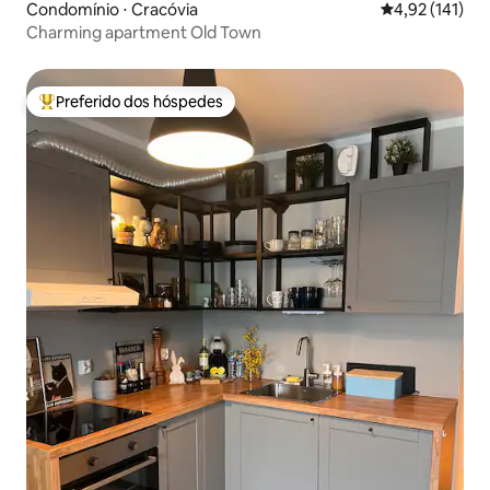
Condomínio ⋅ Cracóvia
4,92 de uma av
4,92 (141)
Charming apartment Old Town
Preferido dos hóspedes
Entre os melhores preferidos dos hóspedes