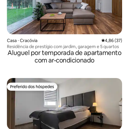
Casa ⋅ Cracóvia
4,86 de uma a
4,86 (37)
Residência de prestígio com jardim, garagem e 5 quartos
Aluguel por temporada de apartamento
com ar-condicionado
Preferido dos hóspedes
Preferido dos hóspedes