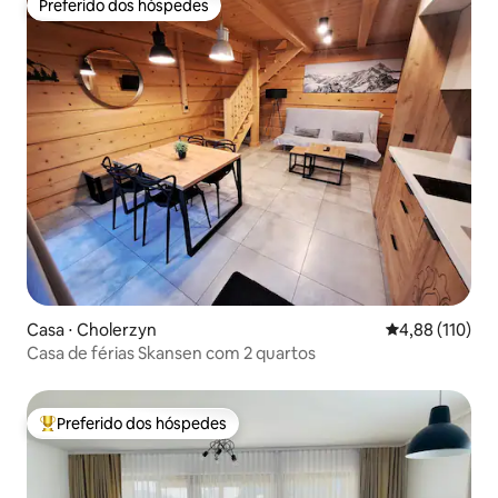
Preferido dos hóspedes
Preferido dos hóspedes
Casa ⋅ Cholerzyn
4,88 de uma av
4,88 (110)
Casa de férias Skansen com 2 quartos
Preferido dos hóspedes
Entre os melhores preferidos dos hóspedes