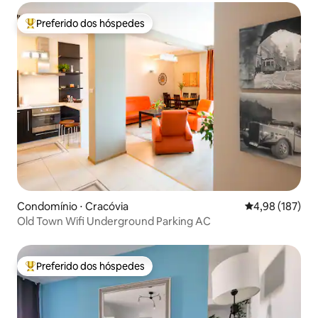
Preferido dos hóspedes
Entre os melhores preferidos dos hóspedes
Condomínio ⋅ Cracóvia
4,98 de uma av
4,98 (187)
Old Town Wifi Underground Parking AC
Preferido dos hóspedes
Entre os melhores preferidos dos hóspedes