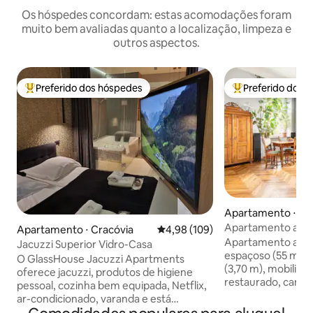
Os hóspedes concordam: estas acomodações foram
muito bem avaliadas quanto a localização, limpeza e
outros aspectos.
Preferido dos hóspedes
Preferido dos 
Entre os melhores preferidos dos hóspedes
Entre os melhore
Apartamento ⋅ Cr
Apartamento autên
Apartamento ⋅ Cracóvia
4,98 de uma avaliação média de 
4,98 (109)
com vista!
Apartamento autên
Jacuzzi Superior Vidro-Casa
espaçoso (55 m²) c
O GlassHouse Jacuzzi Apartments
(3,70 m), mobiliár
oferece jacuzzi, produtos de higiene
restaurado, cama 
pessoal, cozinha bem equipada, Netflix,
mobiliário de cozi
ar-condicionado, varanda e está
com bancada de 
localizado a apenas 5 minutos a pé do