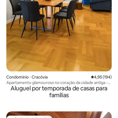
Condomínio ⋅ Cracóvia
4,95 de uma av
4,95 (194)
Apartamento glamouroso no coração da cidade antiga -
Aluguel por temporada de casas para
local premium
famílias