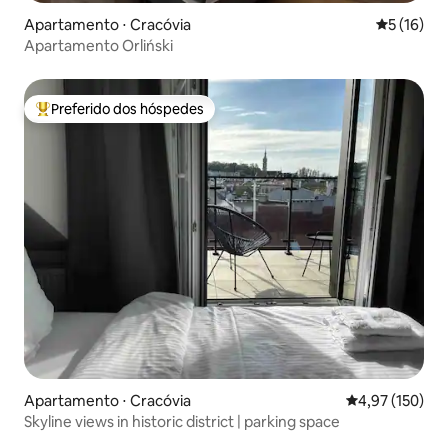
Apartamento ⋅ Cracóvia
5 de uma a
5 (16)
Apartamento Orliński
Preferido dos hóspedes
Entre os melhores preferidos dos hóspedes
Apartamento ⋅ Cracóvia
4,97 de uma av
4,97 (150)
Skyline views in historic district | parking space