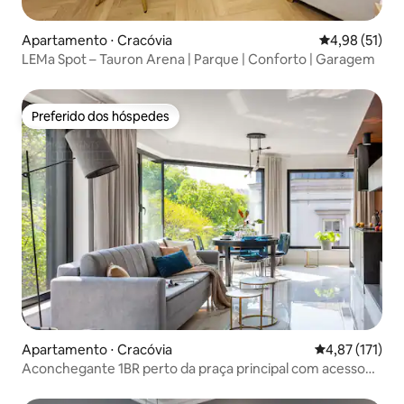
Apartamento ⋅ Cracóvia
4,98 de uma a
4,98 (51)
LEMa Spot – Tauron Arena | Parque | Conforto | Garagem
Preferido dos hóspedes
Preferido dos hóspedes
Apartamento ⋅ Cracóvia
4,87 de uma av
4,87 (171)
Aconchegante 1BR perto da praça principal com acesso
ao elevador