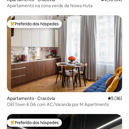
Apartamento na zona verde de Nowa Huta
Preferido dos hóspedes
Entre os melhores preferidos dos hóspedes
Apartamento ⋅ Cracóvia
5 de uma a
5 (36)
Old Town 6 G6 com AC/Varanda por M Apartments
Preferido dos hóspedes
Entre os melhores preferidos dos hóspedes