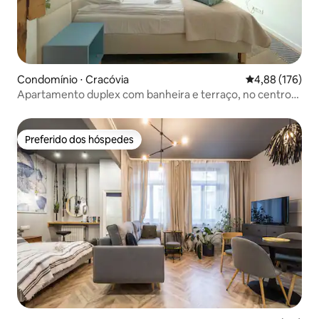
Condomínio ⋅ Cracóvia
4,88 de uma av
4,88 (176)
Apartamento duplex com banheira e terraço, no centro
da cidade
Preferido dos hóspedes
Preferido dos hóspedes