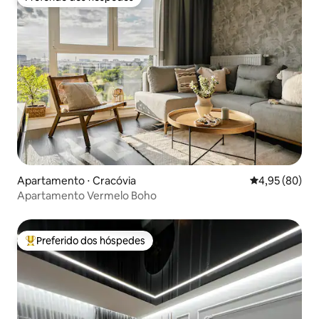
Preferido dos hóspedes
Apartamento ⋅ Cracóvia
4,95 de uma a
4,95 (80)
Apartamento Vermelo Boho
Preferido dos hóspedes
Entre os melhores preferidos dos hóspedes