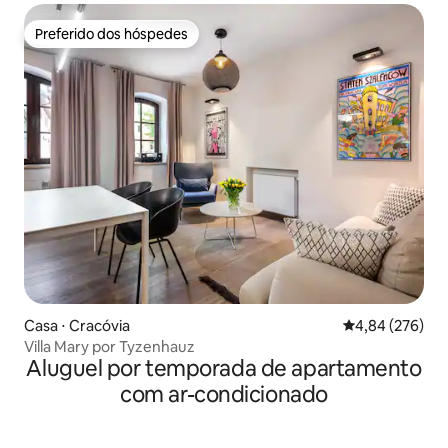
Preferido dos hóspedes
Preferido dos hóspedes
Casa ⋅ Cracóvia
4,84 de uma ava
4,84 (276)
Villa Mary por Tyzenhauz
Aluguel por temporada de apartamento
com ar-condicionado