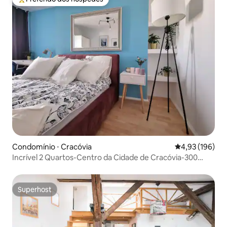
Entre os melhores preferidos dos hóspedes
Condomínio ⋅ Cracóvia
4,93 de uma av
4,93 (196)
Incrível 2 Quartos-Centro da Cidade de Cracóvia-300
Metros da Praça Principal
Superhost
Superhost