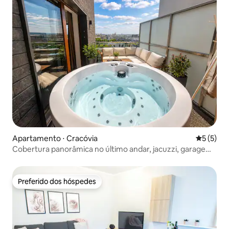
Apartamento ⋅ Cracóvia
5 de uma 
5 (5)
Cobertura panorâmica no último andar, jacuzzi, garagem,
ar-condicionado
Preferido dos hóspedes
Preferido dos hóspedes