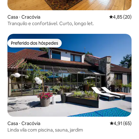
Casa ⋅ Cracóvia
4,85 de uma a
4,85 (20)
Tranquilo e confortável. Curto, longo let.
Preferido dos hóspedes
Preferido dos hóspedes
Casa ⋅ Cracóvia
4,91 de uma a
4,91 (65)
Linda vila com piscina, sauna, jardim