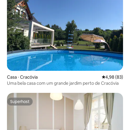
Casa ⋅ Cracóvia
4,98 de uma a
4,98 (83)
Uma bela casa com um grande jardim perto de Cracóvia
Superhost
Superhost