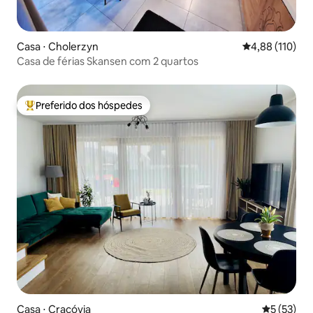
Casa ⋅ Cholerzyn
4,88 de uma av
4,88 (110)
Casa de férias Skansen com 2 quartos
Preferido dos hóspedes
Entre os melhores preferidos dos hóspedes
Casa ⋅ Cracóvia
5 de uma a
5 (53)