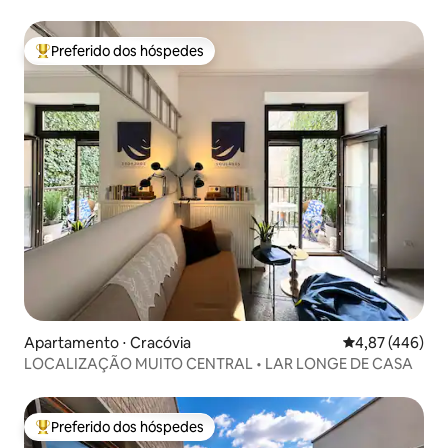
Preferido dos hóspedes
Entre os melhores preferidos dos hóspedes
Apartamento ⋅ Cracóvia
4,87 de uma av
4,87 (446)
LOCALIZAÇÃO MUITO CENTRAL • LAR LONGE DE CASA
Preferido dos hóspedes
Entre os melhores preferidos dos hóspedes