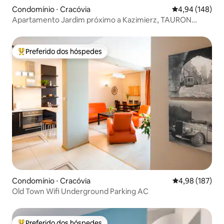
Condomínio ⋅ Cracóvia
4,94 de uma av
4,94 (148)
Apartamento Jardim próximo a Kazimierz, TAURON
ARENA
Preferido dos hóspedes
Entre os melhores preferidos dos hóspedes
Condomínio ⋅ Cracóvia
4,98 de uma av
4,98 (187)
Old Town Wifi Underground Parking AC
Preferido dos hóspedes