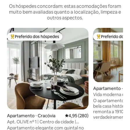
Os hóspedes concordam: estas acomodações foram
muito bem avaliadas quanto a localização, limpeza e
outros aspectos.
Preferido dos hóspedes
Preferido dos 
Entre os melhores preferidos dos hóspedes
Entre os melhore
Apartamento ⋅ Cr
Vida moderna e e
geminada históric
O apartamento es
bela casa históric
remonta a 1910. Su
Apartamento ⋅ Cracóvia
4,95 de uma avaliação média de 
4,95 (280)
verdadeiramente e
Apt. OLIVE nº 1 | Centro da cidade |
perfeitamente pos
Garagem GRATUITA
Apartamento elegante com quintal no
Cidade Velha e o ba