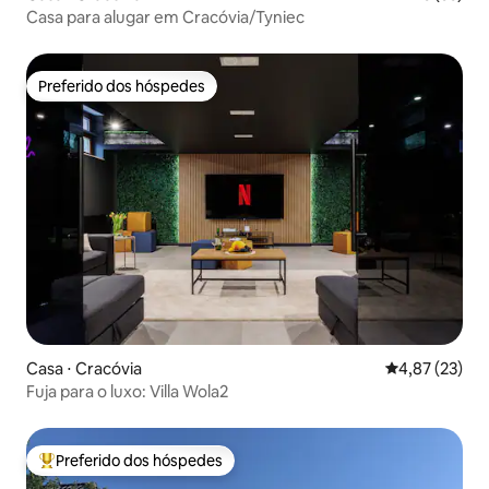
Casa para alugar em Cracóvia/Tyniec
Preferido dos hóspedes
Preferido dos hóspedes
Casa ⋅ Cracóvia
4,87 de uma a
4,87 (23)
Fuja para o luxo: Villa Wola2
Preferido dos hóspedes
Entre os melhores preferidos dos hóspedes