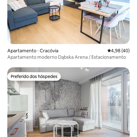
Apartamento ⋅ Cracóvia
4,98 de uma a
4,98 (40)
Apartamento moderno Dąbska Arena / Estacionamento
Preferido dos hóspedes
Preferido dos hóspedes