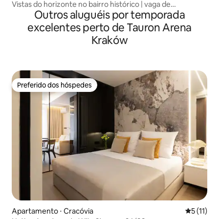
Vistas do horizonte no bairro histórico | vaga de
Outros aluguéis por temporada
estacionamento
excelentes perto de Tauron Arena
Kraków
Preferido dos hóspedes
Preferido dos hóspedes
Apartamento ⋅ Cracóvia
5 de uma a
5 (11)