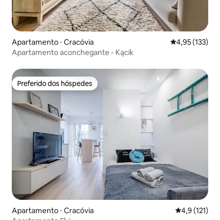
Apartamento ⋅ Cracóvia
4,95 de uma av
4,95 (133)
Apartamento aconchegante - Kącik
Preferido dos hóspedes
Preferido dos hóspedes
Apartamento ⋅ Cracóvia
4,9 de uma av
4,9 (121)