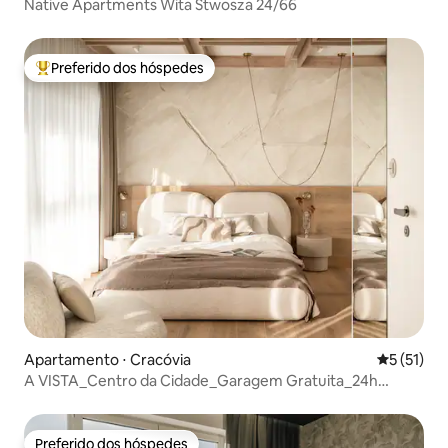
Native Apartments Wita Stwosza 24/66
Preferido dos hóspedes
Entre os melhores preferidos dos hóspedes
Apartamento ⋅ Cracóvia
5 de uma a
5 (51)
A VISTA_Centro da Cidade_Garagem Gratuita_24h
Segurança
Preferido dos hóspedes