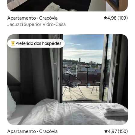
Apartamento ⋅ Cracóvia
4,98 de uma av
4,98 (109)
Jacuzzi Superior Vidro-Casa
Preferido dos hóspedes
Entre os melhores preferidos dos hóspedes
Apartamento ⋅ Cracóvia
4,97 de uma av
4,97 (150)