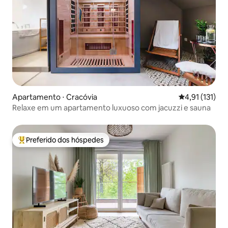
Apartamento ⋅ Cracóvia
4,91 de uma av
4,91 (131)
Relaxe em um apartamento luxuoso com jacuzzi e sauna
Preferido dos hóspedes
Entre os melhores preferidos dos hóspedes