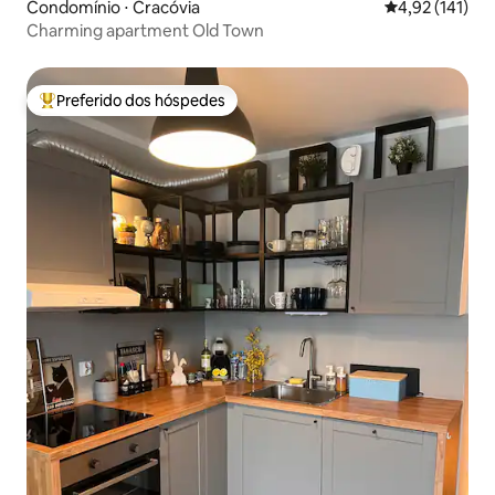
Condomínio ⋅ Cracóvia
4,92 de uma av
4,92 (141)
Charming apartment Old Town
Preferido dos hóspedes
Entre os melhores preferidos dos hóspedes