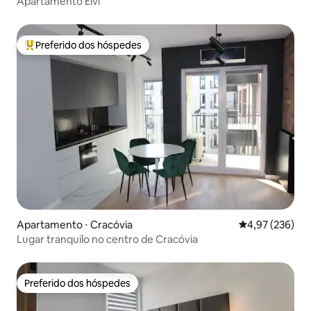
Apartamento Elvi
Preferido dos hóspedes
Entre os melhores preferidos dos hóspedes
Apartamento ⋅ Cracóvia
4,97 de uma av
4,97 (236)
Lugar tranquilo no centro de Cracóvia
Preferido dos hóspedes
Preferido dos hóspedes