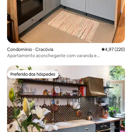
Condomínio ⋅ Cracóvia
4,97 de uma av
4,97 (220)
Apartamento aconchegante com varanda e
estacionamento privativo.
Preferido dos hóspedes
Preferido dos hóspedes