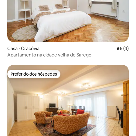
Casa ⋅ Cracóvia
5 de uma 
5 (4)
Apartamento na cidade velha de Sarego
Preferido dos hóspedes
Preferido dos hóspedes