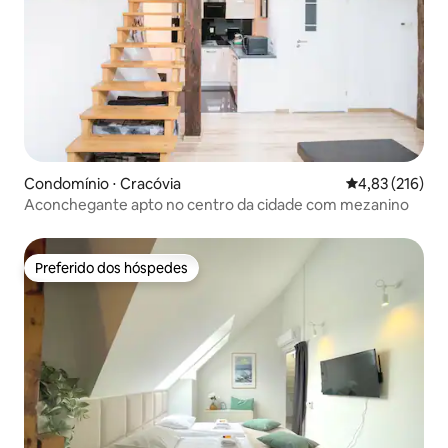
Condomínio ⋅ Cracóvia
4,83 de uma av
4,83 (216)
Aconchegante apto no centro da cidade com mezanino
Preferido dos hóspedes
Preferido dos hóspedes