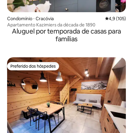
Condomínio ⋅ Cracóvia
4,9 de uma av
4,9 (105)
Apartamento Kazimiers da década de 1890
Aluguel por temporada de casas para
famílias
Preferido dos hóspedes
Preferido dos hóspedes