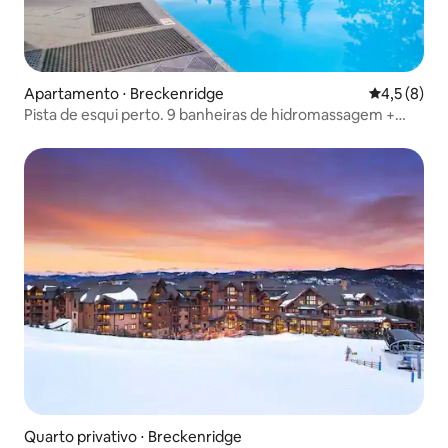
Apartamento ⋅ Breckenridge
4,5 de uma 
4,5 (8)
Pista de esqui perto. 9 banheiras de hidromassagem +
piscinas | Breck Studio
Quarto privativo ⋅ Breckenridge