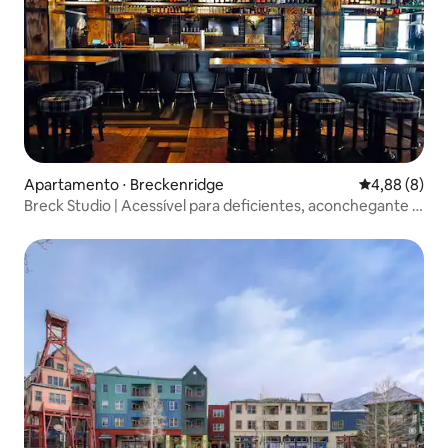
Apartamento ⋅ Breckenridge
4,88 de uma 
4,88 (8)
Breck Studio | Acessível para deficientes, aconchegante e
moderno