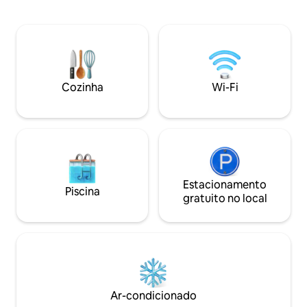
mas estacionamento
subterrâneo, cozinha completa,
quartos completos
máquina de lavar/secar roupa. Acesso a
sofás-cama queen 
piscinas internas/externas, banheiras de
cozinha de granito
hidromassagem e todas as atividades do
secar roupa comp
resort (sala de jogos, teatros privados,
px O hotel tem transporte gratuito para
spa, academia).
lojas e restaurante
Cozinha
Wi-Fi
desta uma férias d
fique neste resort 
Estacionamento
Piscina
gratuito no local
Ar-condicionado