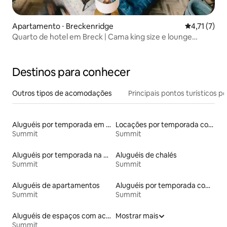
Apartamento ⋅ Breckenridge
4,71 de uma 
4,71 (7)
Quarto de hotel em Breck | Cama king size e lounge
relaxante
Destinos para conhecer
Outros tipos de acomodações
Principais pontos turísticos po
Aluguéis por temporada em resorts
Locações por temporada com piscina
Summit
Summit
Aluguéis por temporada na orla
Aluguéis de chalés
Summit
Summit
Aluguéis de apartamentos
Aluguéis por temporada com acesso ao lago
Summit
Summit
Aluguéis de espaços com acesso direto a pistas de esqui
Mostrar mais
Summit