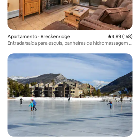
Apartamento ⋅ Breckenridge
4,89 de uma av
4,89 (158)
Entrada/saída para esquis, banheiras de hidromassagem e
vistas incríveis!