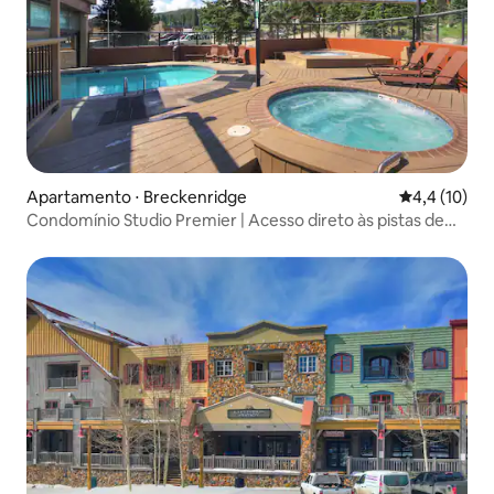
Apartamento ⋅ Breckenridge
4,4 de uma a
4,4 (10)
Condomínio Studio Premier | Acesso direto às pistas de
esqui