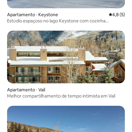
Apartamento ⋅ Keystone
4,8 de uma 
4,8 (5)
Estúdio espaçoso no lago Keystone com cozinha
completa
Apartamento ⋅ Vail
Melhor compartilhamento de tempo intimista em Vail