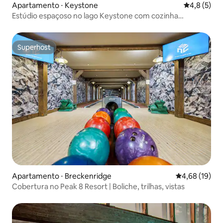
Apartamento ⋅ Keystone
4,8 de uma 
4,8 (5)
Estúdio espaçoso no lago Keystone com cozinha
completa
Superhost
Superhost
Apartamento ⋅ Breckenridge
4,68 de uma a
4,68 (19)
Cobertura no Peak 8 Resort | Boliche, trilhas, vistas