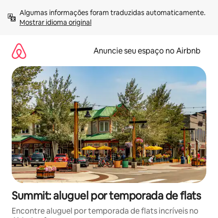
Pular
Algumas informações foram traduzidas automaticamente. 
para
Mostrar idioma original
o
conteúdo
Anuncie seu espaço no Airbnb
Summit: aluguel por temporada de flats
Encontre aluguel por temporada de flats incríveis no