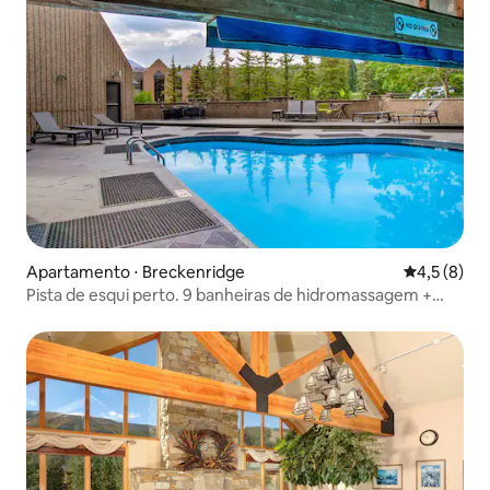
Apartamento ⋅ Breckenridge
4,5 de uma 
4,5 (8)
Pista de esqui perto. 9 banheiras de hidromassagem +
piscinas | Breck Studio