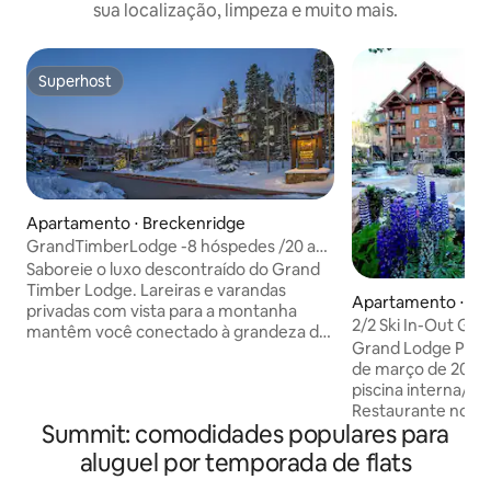
sua localização, limpeza e muito mais.
Superhost
Superhost
Apartamento ⋅ Breckenridge
GrandTimberLodge -8 hóspedes /20 a
27 de dezembro
Saboreie o luxo descontraído do Grand
Timber Lodge. Lareiras e varandas
Apartamento ⋅ Br
privadas com vista para a montanha
2/2 Ski In-Out Gra
mantêm você conectado à grandeza de
Unidade de cober
Grand Lodge Peak 
Breckenridge. (Entrada/saída para
de março de 2026)
esquis) Ótimo para férias em família.
piscina interna/ex
Transporte gratuito pela cidade, fácil
Restaurante no an
acesso a teleféricos de esqui. 2 quartos
Summit: comodidades populares para
gratuita para a cid
+ 2 sofás-camas, 2 banheiros. As
Valet, a Peak 8 Ski
comodidades da unidade do condomínio
aluguel por temporada de flats
de distância. Não 
incluem Wi-Fi gratuito, estacionamento