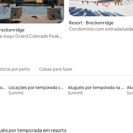
 média de 5, 3 avaliações
Resort ⋅ Breckenridge
Condomínio com entrada/saída
Breckenridge
esquis, 2 quartos, Breckenridge
de esqui Grand Colorado Peak8.
iro a 30 de janeiro de 2027
sticos por perto
Coisas para fazer
Aluguéis por temporada com terraço
Locações por temporada com piscina
Aluguéis por temporada na orla
Summit
Summit
Su
uéis por temporada em resorts