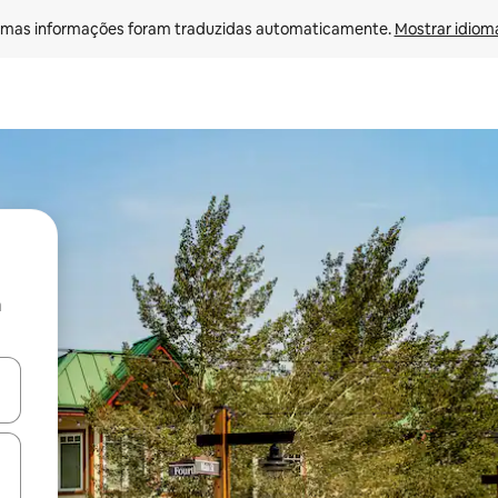
mas informações foram traduzidas automaticamente. 
Mostrar idioma
a
ore-os usando as seta para cima e para baixo do teclado ou tocando e