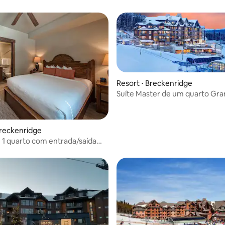
Resort ⋅ Breckenridge
Suíte Master de um quarto Gr
Colorado Peak 8!
Breckenridge
 1 quarto com entrada/saída
is na semana de Natal