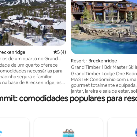
o média de 5, 7 avaliações
Breckenridge
5 de uma avaliação média de 5, 4 avalia
5 (4)
ios de um quarto no Grand
Resort ⋅ Breckenridge
odge
idade de um quarto oferece
Grand Timber 1 Bdr Master Ski i
comodidades necessárias para
Breck CO — Esqui
Grand Timber Lodge One Bed
adinha segura e familiar.
MASTER Condomínio com uma 
a na base de Breckenridge, esta
gourmet totalmente equipada, 
de oferece fácil acesso às
jantar, lareira e sala de estar, 
à cidade. Nossa unidade de um
mit: comodidades populares para res
cama king size de quarto princi
 composta por um quarto
separada, banheira com banhei
 e uma cozinha completa. As
hidromassagem. Durma
 vêm com 1100 SQạ de espaço
confortavelmente em um reso
 uma lareira e uma varanda.
esqui de 5 estrelas. Serviço de 
internas/externas e banheiras
para a cidade, compras, restau
assagem disponíveis para o
outros elevadores de cordilhei
óspedes. A propriedade é