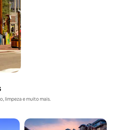
s
o, limpeza e muito mais.
Superho
Superho