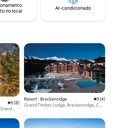
 O resort
passeio de gôndola.
ionamento
Ar-condicionado
to no local
os e
Resort ⋅ Breckenridge
5 de uma avaliaçã
5 (4)
5 de uma avaliação média de 5, 8 avaliações
5 (8)
Grand Timber Lodge, Breckenridge, CO
 Grand
Ski-in/out