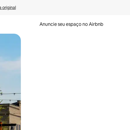
 original
Anuncie seu espaço no Airbnb
 deslizando o dedo na tela.