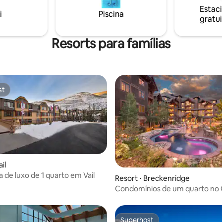
não quiser esquiar dentro/fora.
 saída para esqui. O Grand
Estac
é ótimo para casais, aventuras
i
Piscina
odge também oferece traslado
gratui
individuais, viajantes de negóci
ara a cidade.
famílias (com crianças).
Resorts para famílias
st
st
il
a de luxo de 1 quarto em Vail
Resort ⋅ Breckenridge
Condomínios de um quarto no
Lodge on Peak 7
Superhost