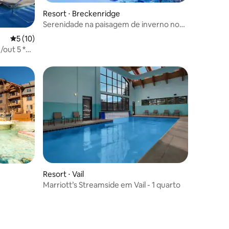
Resort ⋅ Breckenridge
Serenidade na paisagem de inverno no
Grand Colorado: entrada/saída de esqui
5 de uma avaliação média de 5, 10 avaliações
5 (10)
/out 5 *
Resort ⋅ Vail
Marriott’s Streamside em Vail - 1 quarto