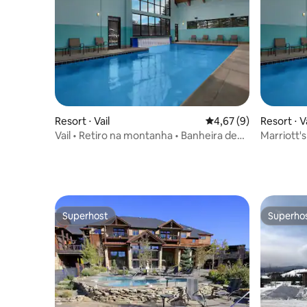
Resort ⋅ Vail
4,67 de uma avaliação
4,67 (9)
Resort ⋅ Va
Vail • Retiro na montanha • Banheira de
Marriott'
hidromassagem
Superhost
Superho
Superhost
Superho