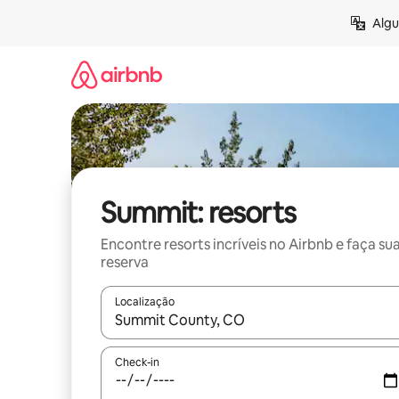
Pular
Algu
para
o
conteúdo
Summit: resorts
Encontre resorts incríveis no Airbnb e faça su
reserva
Localização
Quando os resultados estiverem disponíveis, expl
Check-in