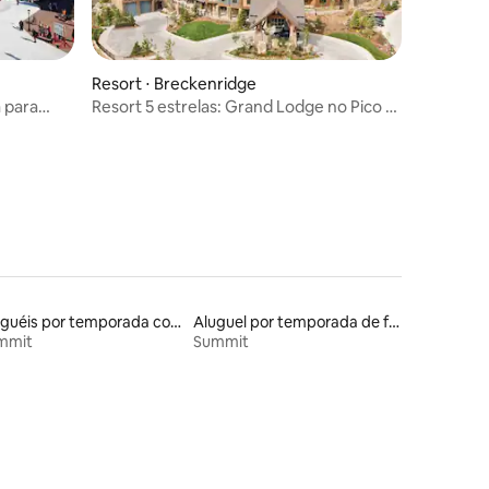
Resort ⋅ Breckenridge
 para
Resort 5 estrelas: Grand Lodge no Pico 7,
, Peak 7
de 9 a 16 de agosto de 2026
Aluguéis por temporada com acesso ao lago
Aluguel por temporada de flats
mmit
Summit