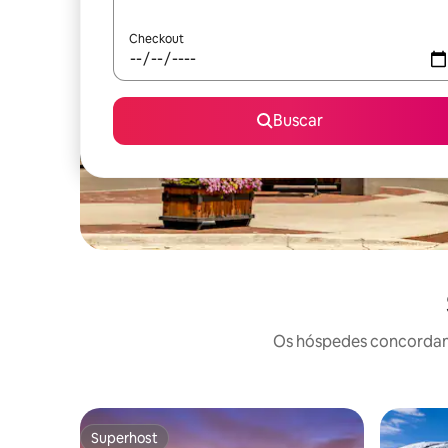
Checkout
Buscar
Os hóspedes concordam: 
Superhost
Superhost