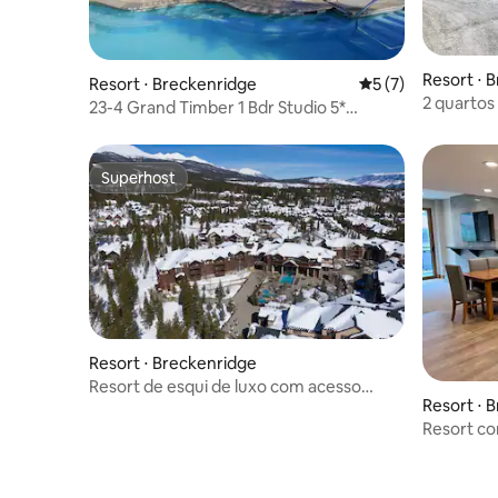
Resort ⋅ 
Resort ⋅ Breckenridge
5 de uma avaliação
5 (7)
2 quartos
23-4 Grand Timber 1 Bdr Studio 5*
Breckenr
entrada/saída de esqui Breck
Superhost
Superhost
Resort ⋅ Breckenridge
Resort de esqui de luxo com acesso
Resort ⋅ 
direto às pistas — 1 quarto
Resort co
esqui