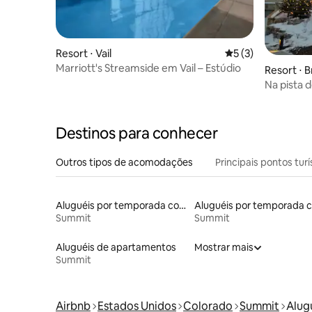
Resort ⋅ Vail
5 de uma avaliação
5 (3)
Marriott's Streamside em Vail – Estúdio
Resort ⋅ 
Na pista 
23 de jane
Destinos para conhecer
Outros tipos de acomodações
Principais pontos turí
Aluguéis por temporada com varanda
Summit
Summit
Aluguéis de apartamentos
Mostrar mais
Summit
Airbnb
Estados Unidos
Colorado
Summit
Alug