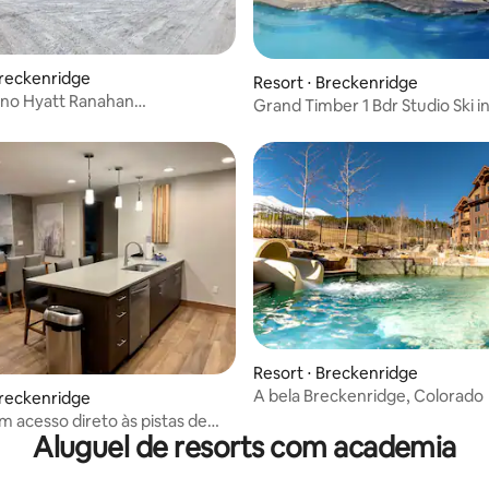
Breckenridge
 média de 5, 7 avaliações
Resort ⋅ Breckenridge
 no Hyatt Ranahan
Grand Timber 1 Bdr Studio Ski in
idge
Breck CO
Resort ⋅ Breckenridge
A bela Breckenridge, Colorado
Breckenridge
m acesso direto às pistas de
Aluguel de resorts com academia