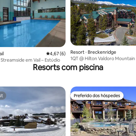
Superhost
Resort ⋅ Breckenridge
 média de 5, 9 avaliações
il
4,67 de uma avaliação média de 5, 6 avalia
4,67 (6)
1QT @ Hilton Valdoro Mountain
s Streamside em Vail – Estúdio
Resorts com piscina
st
Preferido dos hóspedes
st
Preferido dos hóspedes