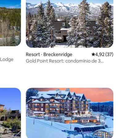
ções
Resort ⋅ Breckenridge
4,92 de uma avaliação
4,92 (37)
 Lodge
Gold Point Resort: condomínio de 3
quartos/3 banheiros que aceita animais
de estimação