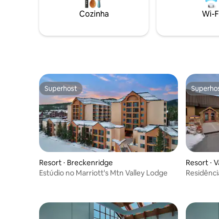
entrada e
incrivelmente maravilhosa. É um paraíso
Cozinha
Wi-F
Timber L
para os esquiadores! Você vai ADORAR!
gratuito p
Superhost
Superho
Superhost
Superho
Resort ⋅ Breckenridge
Resort ⋅ Va
Estúdio no Marriott's Mtn Valley Lodge
Residênci