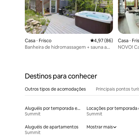
Casa ⋅ Frisco
4,97 de uma avaliação 
4,97 (86)
Casa ⋅ Fri
Banheira de hidromassagem + sauna a
NOVO! Cas
vapor + caminhada até o centro da
e banhei
cidade
Destinos para conhecer
Outros tipos de acomodações
Principais pontos turí
Aluguéis por temporada em resorts
Summit
Summit
Aluguéis de apartamentos
Mostrar mais
Summit