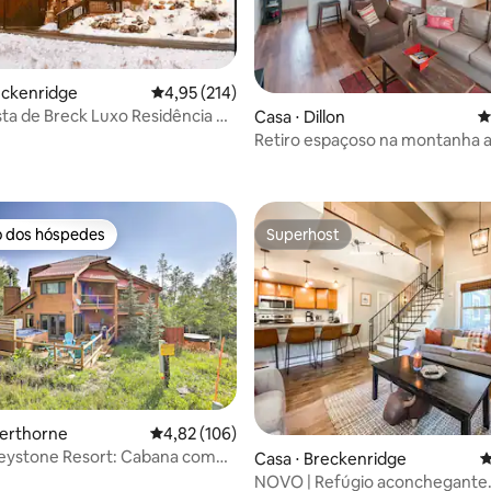
eckenridge
4,95 de uma avaliação média de 5, 214 avalia
4,95 (214)
eck Luxo Residência na
média de 5, 91 avaliações
Casa ⋅ Dillon
4
Retiro espaçoso na montanha a
o dos hóspedes
Superhost
o dos hóspedes
Superhost
lverthorne
4,82 de uma avaliação média de 5, 106 avalia
4,82 (106)
Keystone Resort: Cabana com
édia de 5, 230 avaliações
Casa ⋅ Breckenridge
4
de hidromassagem privativa
NOVO | Refúgio aconchegante