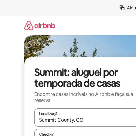
Pular
Algu
para
o
conteúdo
Summit: aluguel por
temporada de casas
Encontre casas incríveis no Airbnb e faça sua
reserva
Localização
Quando os resultados estiverem disponíveis, expl
Check-in