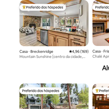
Preferido dos hóspedes
Preferid
Entre os melhores preferidos dos hóspedes
Preferid
Casa ⋅ Fri
Casa ⋅ Breckenridge
4,96 de uma avaliação m
4,96 (169)
Chalé Apre
Mountain Sunshine [centro da cidade,
montanha,
estacionamento 2x, gôndola]
banheiro
Al
Preferido dos hóspedes
Prefe
Preferido dos hóspedes
Entre os