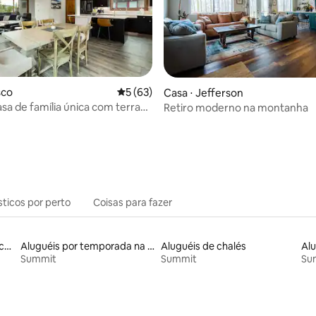
média de 5, 86 avaliações
sco
5 de uma avaliação média de 5, 63 avalia
5 (63)
Casa ⋅ Jefferson
a de família única com terraço
Retiro moderno na montanha
ra de hidromassagem
sticos por perto
Coisas para fazer
Locações por temporada com piscina
Aluguéis por temporada na orla
Aluguéis de chalés
Summit
Summit
Su