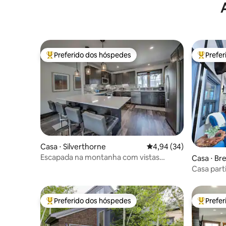
Breckenridge
Preferido dos hóspedes
Prefe
Entre os melhores preferidos dos hóspedes
Entre os
Casa ⋅ Silverthorne
4,94 de uma avaliação 
4,94 (34)
Escapada na montanha com vistas
Casa ⋅ Br
deslumbrantes!
Casa parti
hidromas
distância 
Preferido dos hóspedes
Prefe
Entre os melhores preferidos dos hóspedes
Entre os