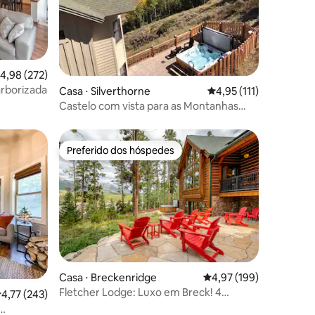
ções
,98 de uma avaliação média de 5, 272 avaliações
4,98 (272)
rborizada
Casa ⋅ Silverthorne
4,95 de uma avaliação 
4,95 (111)
Castelo com vista para as Montanhas
Rochosas
Preferido dos hóspedes
Preferido dos hóspedes
Casa ⋅ Breckenridge
4,97 de uma avaliação 
4,97 (199)
ções
Fletcher Lodge: Luxo em Breck! 4
,77 de uma avaliação média de 5, 243 avaliações
4,77 (243)
quartos/5 banheiros