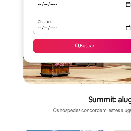
Checkout
Buscar
Summit: alu
Os hóspedes concordam: estes alugu