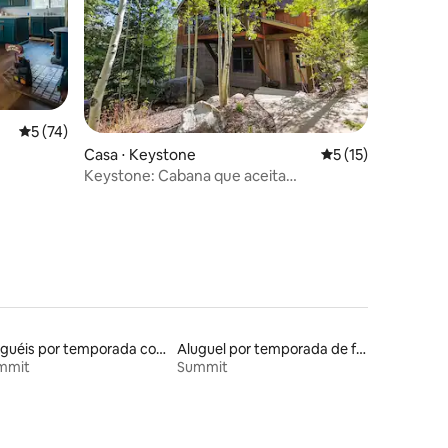
ções
5 de uma avaliação média de 5, 74 avaliações
5 (74)
Casa ⋅ Keystone
5 de uma avaliação
5 (15)
Keystone: Cabana que aceita
cães•Esqui•Golfe•Banheira de
hidromassagem
Aluguéis por temporada com acesso ao lago
Aluguel por temporada de flats
mmit
Summit