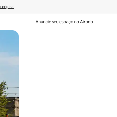
 original
Anuncie seu espaço no Airbnb
 deslizando o dedo na tela.