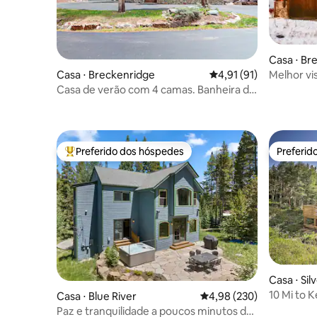
Casa ⋅ Br
Melhor vista de Br
Casa ⋅ Breckenridge
4,91 de uma avaliação 
4,91 (91)
cidade
Casa de verão com 4 camas. Banheira de
hidromassagem privativa.
Preferido dos hóspedes
Preferid
Entre os melhores preferidos dos hóspedes
Preferid
Casa ⋅ Si
10 Mi to 
Casa ⋅ Blue River
4,98 de uma avaliação m
4,98 (230)
banheira 
Paz e tranquilidade a poucos minutos de