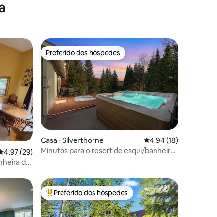
a
Preferido dos hóspedes
os hóspedes
Preferido dos hóspedes
Casa ⋅ Silverthorne
4,94 de uma avaliação
4,94 (18)
Minutos para o resort de esqui/banheira
ções
4,97 de uma avaliação média de 5, 29 avaliações
4,97 (29)
de hidromassagem/aceita animais de
nheira de
estimação
o /
Preferido dos hóspedes
os hóspedes
Entre os melhores preferidos dos hóspedes