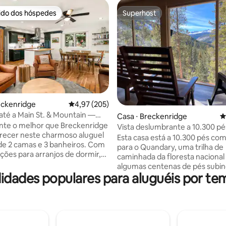
rido dos hóspedes
Superhost
 melhores preferidos dos hóspedes
Superhost
édia de 5, 175 avaliações
eckenridge
4,97 de uma avaliação média de 5, 205 avalia
4,97 (205)
té a Main St. & Mountain —
Casa ⋅ Breckenridge
4
om banheira de hidromassagem
nte o melhor que Breckenridge
Vista deslumbrante a 10.300 pé
recer neste charmoso aluguel
camas/2 banheiros
Esta casa está a 10.300 pés com
 de 2 camas e 3 banheiros. Com
para o Quandary, uma trilha de
ções para arranjos de dormir,
caminhada da floresta nacional 
 certamente atenderá às suas
algumas centenas de pés subin
des. Localizada na cidade, lojas
dades populares para aluguéis por te
estrada (o ano todo). Queremo
antes ficam a um quarteirão de
experiência seja incrível com
, e é uma caminhada fácil até
comodidades como lareira a gá
ra chegar às pistas. Há duas
banheiras de hidromassagem,
estacionamento disponíveis, e
de lavar/secar, Keurig e cafetei
 de transporte gratuito Breck
chaleira Zojrushi para chá, jarra