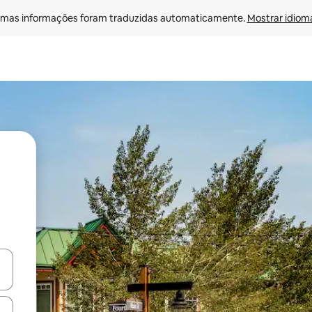
mas informações foram traduzidas automaticamente. 
Mostrar idioma
ore-os usando as seta para cima e para baixo do teclado ou tocando e