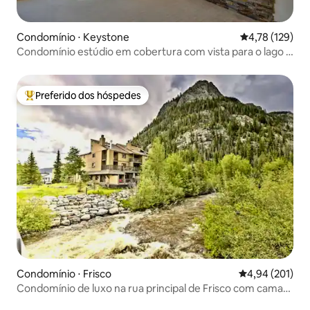
Condomínio ⋅ Keystone
4,78 de uma av
4,78 (129)
Condomínio estúdio em cobertura com vista para o lago e
as pistas
Preferido dos hóspedes
Entre os melhores preferidos dos hóspedes
Condomínio ⋅ Frisco
4,94 de uma av
4,94 (201)
Condomínio de luxo na rua principal de Frisco com cama
king-size e estacionamento