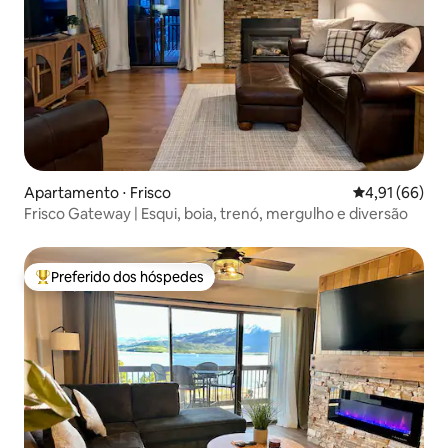
Apartamento ⋅ Frisco
4,91 de uma a
4,91 (66)
Frisco Gateway | Esqui, boia, trenó, mergulho e diversão
Preferido dos hóspedes
Entre os melhores preferidos dos hóspedes