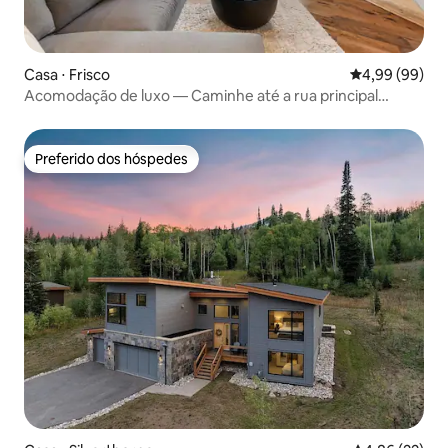
Casa ⋅ Frisco
4,99 de uma av
4,99 (99)
Acomodação de luxo — Caminhe até a rua principal
Frisco. 3 camas, 3,5 banheiros
Preferido dos hóspedes
Preferido dos hóspedes