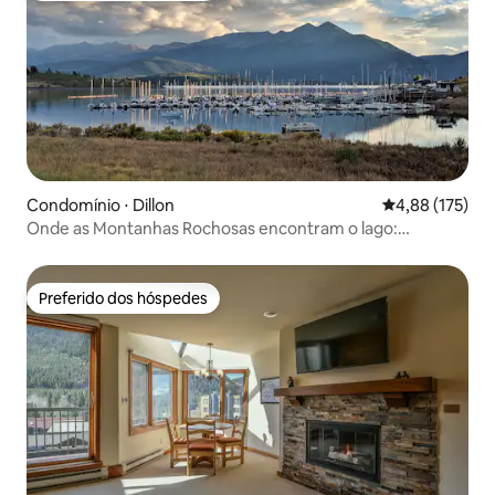
Condomínio ⋅ Dillon
4,88 de uma av
4,88 (175)
Onde as Montanhas Rochosas encontram o lago:
felicidade na montanha
Preferido dos hóspedes
Preferido dos hóspedes