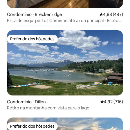
Condomínio ⋅ Breckenridge
4,88 de uma av
4,88 (497)
Pista de esqui perto | Caminhe até a rua principal - Estúdio
Premium
Preferido dos hóspedes
Preferido dos hóspedes
Condomínio ⋅ Dillon
4,92 de uma av
4,92 (716)
Retiro na montanha com vista para o lago
Preferido dos hóspedes
Preferido dos hóspedes