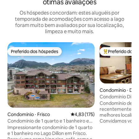
ótimas avaliações
Os hóspedes concordam: estes aluguéis por
temporada de acomodações com acesso a lago
foram muito bem avaliados por sua localização,
limpeza e muito mais.
Preferido dos hóspedes
Preferido dos 
Preferido dos hóspedes
Entre os melhore
Condomínio ⋅ Dill
Condomínio Dillon 
STR # 09002800G
Condomínio de um
recentemente re
Condomínio ⋅ Frisco
4,83 de uma avaliação média de 
4,83 (175)
melhores localizaç
Convidamos você a
Condomínio de 1 quarto e 1 banheiro em
tudo o que o Con
Frisco. Perto de tudo.
Impressionante condomínio de 1 quarto
oferecer a partir
e 1 banheiro no Lago Dillon em Frisco.
apartamento. Situ