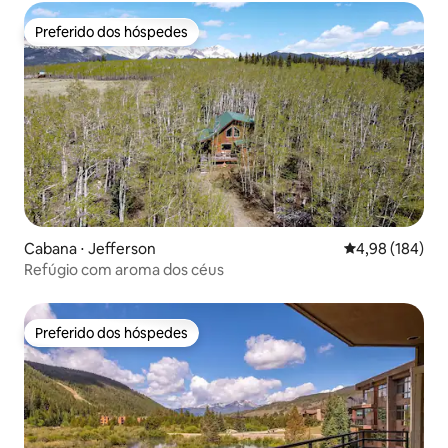
Preferido dos hóspedes
Preferido dos hóspedes
Cabana ⋅ Jefferson
4,98 de uma av
4,98 (184)
Refúgio com aroma dos céus
Preferido dos hóspedes
Preferido dos hóspedes