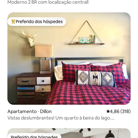
Moderno 2 BR com localização central!
Preferido dos hóspedes
Entre os melhores preferidos dos hóspedes
Apartamento ⋅ Dillon
4,86 de uma av
4,86 (318)
Vistas deslumbrantes! Um quarto à beira do lago.
Decoração moderna.
Preferido dos hóspedes