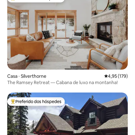
Entre os melhores preferidos dos hóspedes
Casa ⋅ Silverthorne
4,95 de uma av
4,95 (179)
The Ramsey Retreat — Cabana de luxo na montanha!
Preferido dos hóspedes
Entre os melhores preferidos dos hóspedes