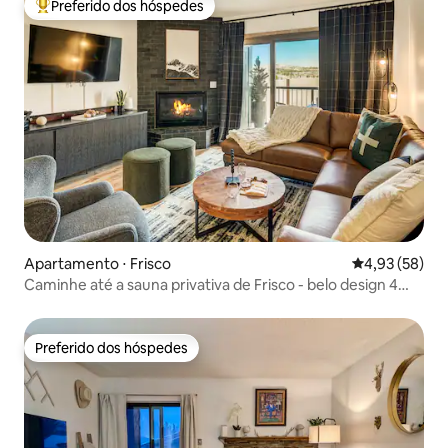
Preferido dos hóspedes
Entre os melhores preferidos dos hóspedes
Apartamento ⋅ Frisco
4,93 de uma a
4,93 (58)
Caminhe até a sauna privativa de Frisco - belo design 4
quartos
Preferido dos hóspedes
Preferido dos hóspedes