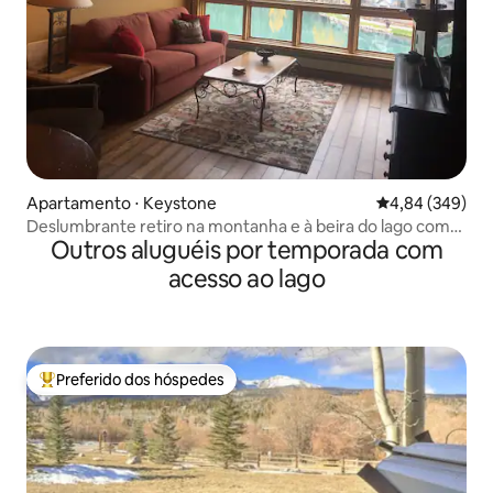
Apartamento ⋅ Keystone
4,84 de uma ava
4,84 (349)
Deslumbrante retiro na montanha e à beira do lago com
Outros aluguéis por temporada com
vistas!
acesso ao lago
Preferido dos hóspedes
Entre os melhores preferidos dos hóspedes