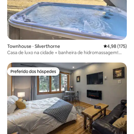
Townhouse ⋅ Silverthorne
4,98 de uma av
4,98 (175)
Casa de luxo na cidade + banheira de hidromassagem!
Vista para a montanha, no rio
Preferido dos hóspedes
Preferido dos hóspedes