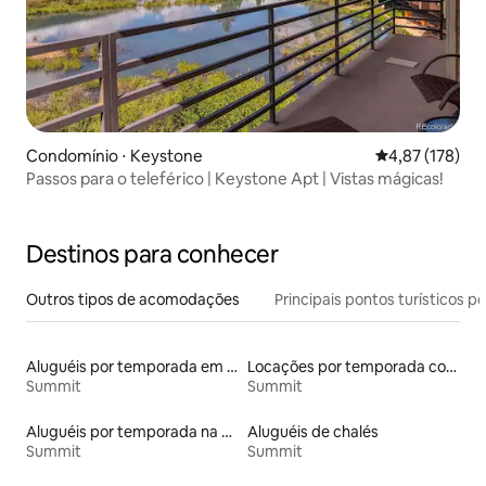
Condomínio ⋅ Keystone
4,87 de uma av
4,87 (178)
Passos para o teleférico | Keystone Apt | Vistas mágicas!
Destinos para conhecer
Outros tipos de acomodações
Principais pontos turísticos po
Aluguéis por temporada em resorts
Locações por temporada com piscina
Summit
Summit
Aluguéis por temporada na orla
Aluguéis de chalés
Summit
Summit