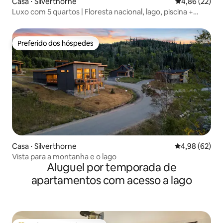
Casa ⋅ Silverthorne
4,86 de uma a
4,86 (22)
Luxo com 5 quartos | Floresta nacional, lago, piscina +
banheira de hidromassagem
Preferido dos hóspedes
Preferido dos hóspedes
Casa ⋅ Silverthorne
4,98 de uma a
4,98 (62)
Vista para a montanha e o lago
Aluguel por temporada de
apartamentos com acesso a lago