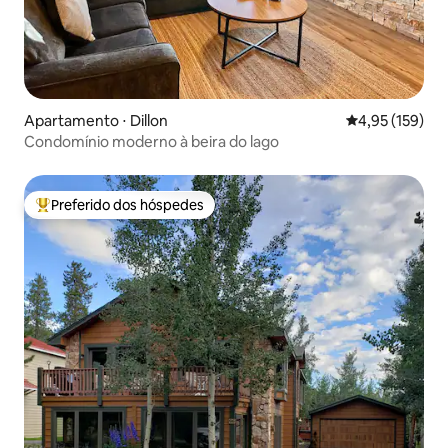
Apartamento ⋅ Dillon
4,95 de uma av
4,95 (159)
Condomínio moderno à beira do lago
Preferido dos hóspedes
Entre os melhores preferidos dos hóspedes