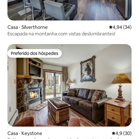
Casa ⋅ Silverthorne
4,94 de uma a
4,94 (34)
Escapada na montanha com vistas deslumbrantes!
Preferido dos hóspedes
Preferido dos hóspedes
Casa ⋅ Keystone
4,9 de uma a
4,9 (30)