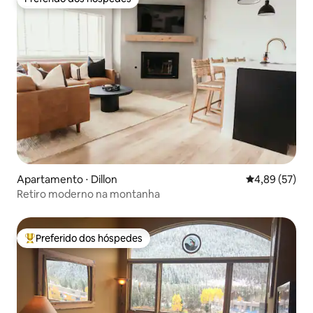
Preferido dos hóspedes
Apartamento ⋅ Dillon
4,89 de uma a
4,89 (57)
Retiro moderno na montanha
Preferido dos hóspedes
Entre os melhores preferidos dos hóspedes