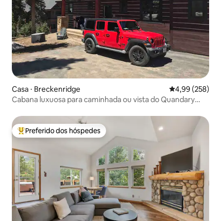
Casa ⋅ Breckenridge
4,99 de uma ava
4,99 (258)
Cabana luxuosa para caminhada ou vista do Quandary
Peak
Preferido dos hóspedes
Entre os melhores preferidos dos hóspedes