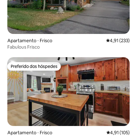
Apartamento ⋅ Frisco
4,91 de uma av
4,91 (233)
Fabulous Frisco
Preferido dos hóspedes
Preferido dos hóspedes
Apartamento ⋅ Frisco
4,91 de uma av
4,91 (105)