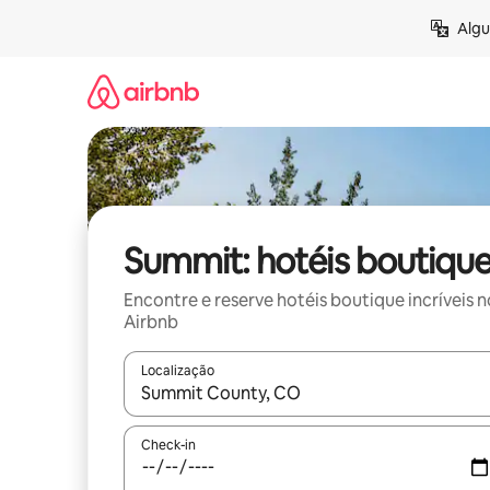
Pular
Algu
para
o
conteúdo
Summit: hotéis boutiqu
Encontre e reserve hotéis boutique incríveis n
Airbnb
Localização
Quando os resultados estiverem disponíveis, expl
Check-in