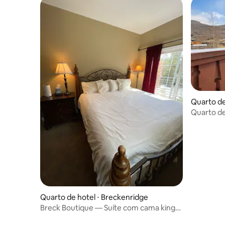
Quarto de 
Quarto de
Piscina no
Quarto de hotel ⋅ Breckenridge
Breck Boutique — Suíte com cama king
size + sofá-cama #10