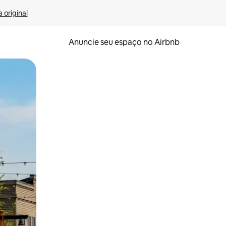
 original
Anuncie seu espaço no Airbnb
 deslizando o dedo na tela.