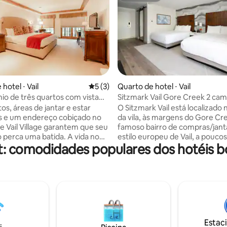
 média de 5, 5 avaliações
hotel ⋅ Vail
5 de uma avaliação média de 5, 3 avalia
5 (3)
Quarto de hotel ⋅ Vail
o de três quartos com vista
Sitzmark Vail Gore Creek 2 ca
e
size
os, áreas de jantar e estar
O Sitzmark Vail está localizado
s e um endereço cobiçado no
da vila, às margens do Gore Cr
e Vail Village garantem que seu
famoso bairro de compras/jant
 perca uma batida. A vida no
estilo europeu de Vail, a pouco
: comodidades populares dos hotéis b
o em seu elegante pico, os
da Gondola One e em uma loca
 da Haus incluem cozinha
central ideal para ir a todos os 
e abastecida, lavadora e
propriedade e operação famili
 pisos aquecidos, banheiras
1974, oferecemos acomodaçõ
s, varandas privadas com
excelentes em um ambiente ac
ncipal e sofás e assentos de
amigável. Excelência no atend
dimensões. Toques majestosos
hóspede com hospitalidade exc
 a vibração através de
criando memórias duradouras 
Estac
ica, aço moderno e lustres
nossos hóspedes. Junte-se a n