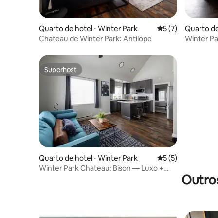
Quarto de hotel ⋅ Winter Park
5 de uma avaliação
5 (7)
Quarto de
Chateau de Winter Park: Antílope
Winter Pa
luxo
Superhost
Superhost
Quarto de hotel ⋅ Winter Park
5 de uma avaliação
5 (5)
Winter Park Chateau: Bison — Luxo +
Outro
Boutique