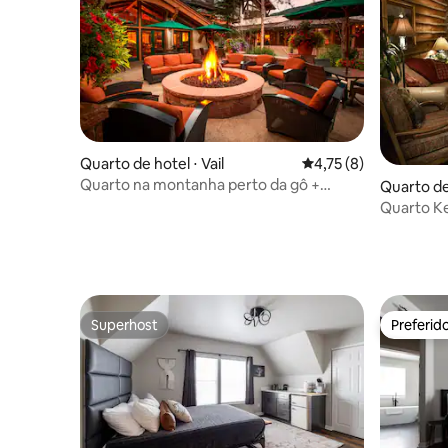
Quarto de hotel ⋅ Vail
4,75 de uma avaliação
4,75 (8)
Quarto na montanha perto da gô +
Quarto de 
piscina no local
Quarto K
histórico
Superhost
Preferid
Superhost
Preferid