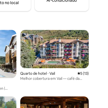
Ar-condicionado
to no local
 boutique
Quarto de hotel ⋅ Vail
5 de uma avaliação
5 (13)
Melhor cobertura em Vail — café da
ções
manhã e estacionamento GRÁTIS
n |
eira de