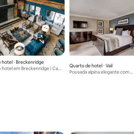
 hotel ⋅ Breckenridge
Quarto de hotel ⋅ Vail
 hotel em Breckenridge | Cama
Pousada alpina elegante com
nchegante
comodidades excelentes