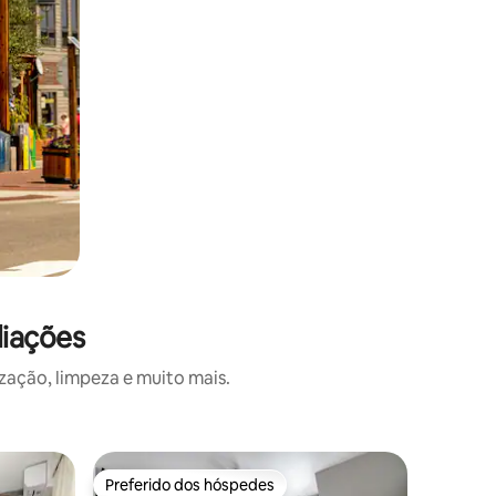
liações
zação, limpeza e muito mais.
Quarto de
Preferido dos hóspedes
Preferido dos hóspedes