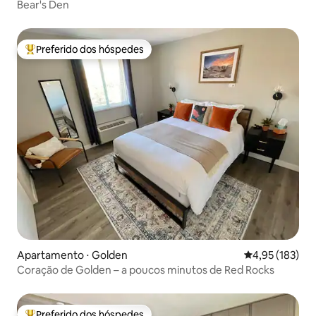
Bear's Den
Preferido dos hóspedes
Entre os melhores preferidos dos hóspedes
Apartamento ⋅ Golden
4,95 de uma av
4,95 (183)
Coração de Golden – a poucos minutos de Red Rocks
Preferido dos hóspedes