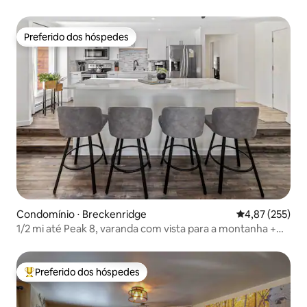
hidromassagem, vista para o lago
Preferido dos hóspedes
Preferido dos hóspedes
Condomínio ⋅ Breckenridge
4,87 de uma av
4,87 (255)
1/2 mi até Peak 8, varanda com vista para a montanha +
banheira de hidromassagem
Preferido dos hóspedes
Entre os melhores preferidos dos hóspedes