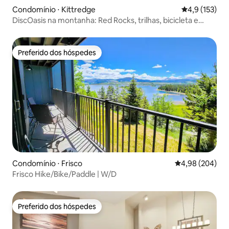
Condomínio ⋅ Kittredge
4,9 de uma av
4,9 (153)
DiscOasis na montanha: Red Rocks, trilhas, bicicleta e
esqui
Preferido dos hóspedes
Preferido dos hóspedes
Condomínio ⋅ Frisco
4,98 de uma ava
4,98 (204)
Frisco Hike/Bike/Paddle | W/D
Preferido dos hóspedes
Preferido dos hóspedes