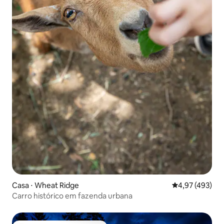
Casa ⋅ Wheat Ridge
4,97 de uma av
4,97 (493)
Carro histórico em fazenda urbana