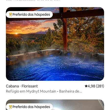
Preferido dos hóspedes
Entre os melhores preferidos dos hóspedes
Cabana ⋅ Florissant
4,98 de uma av
4,98 (281)
Refúgio em Mydnyt Mountain • Banheira de
hidromassagem • Sem tarefas domésticas
Preferido dos hóspedes
Entre os melhores preferidos dos hóspedes