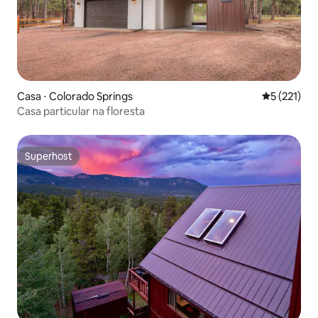
Casa ⋅ Colorado Springs
5 de uma av
5 (221)
Casa particular na floresta
Superhost
Superhost