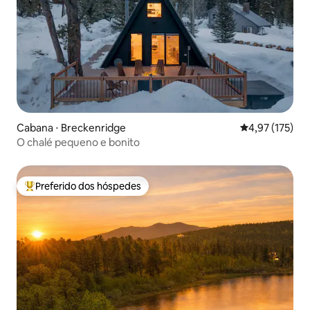
Cabana ⋅ Breckenridge
4,97 de uma av
4,97 (175)
O chalé pequeno e bonito
Preferido dos hóspedes
Entre os melhores preferidos dos hóspedes