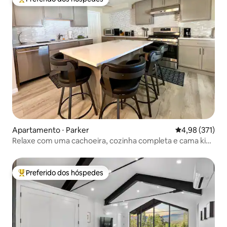
Entre os melhores preferidos dos hóspedes
Apartamento ⋅ Parker
4,98 de uma av
4,98 (371)
Relaxe com uma cachoeira, cozinha completa e cama king
size
Preferido dos hóspedes
Entre os melhores preferidos dos hóspedes