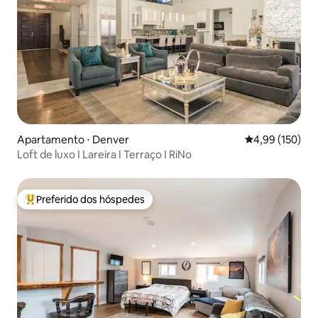
Apartamento ⋅ Denver
4,99 de uma av
4,99 (150)
Loft de luxo I Lareira I Terraço I RiNo
Preferido dos hóspedes
Entre os melhores preferidos dos hóspedes