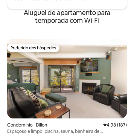
Aluguel de apartamento para
temporada com Wi-Fi
Preferido dos hóspedes
Preferido dos hóspedes
Condomínio ⋅ Dillon
4,98 de uma av
4,98 (187)
Espaçoso e limpo, piscina, sauna, banheira de