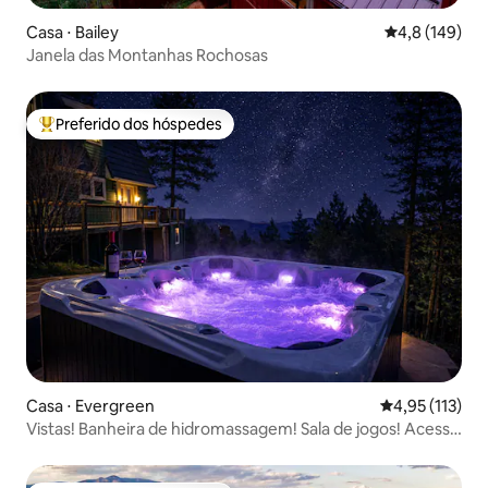
Casa ⋅ Bailey
4,8 de uma av
4,8 (149)
Janela das Montanhas Rochosas
Preferido dos hóspedes
Entre os melhores preferidos dos hóspedes
Casa ⋅ Evergreen
4,95 de uma av
4,95 (113)
Vistas! Banheira de hidromassagem! Sala de jogos! Acesso
direto à trilha!