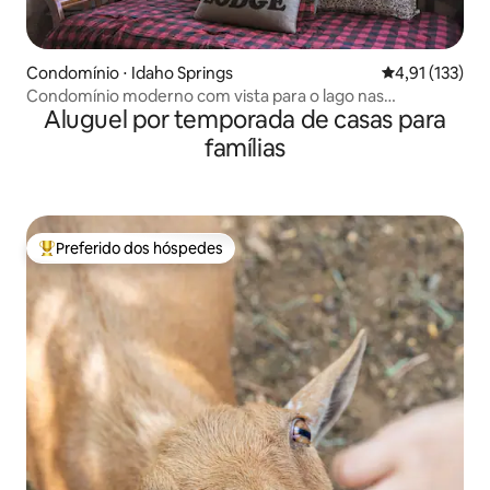
Condomínio ⋅ Idaho Springs
4,91 de uma av
4,91 (133)
Condomínio moderno com vista para o lago nas
Aluguel por temporada de casas para
montanhas
famílias
Preferido dos hóspedes
Entre os melhores preferidos dos hóspedes