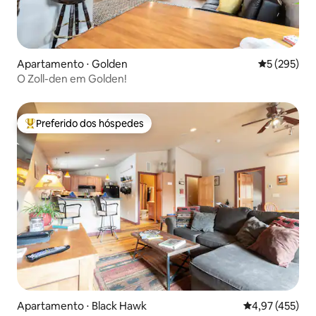
Apartamento ⋅ Golden
5 de uma av
5 (295)
O Zoll-den em Golden!
Preferido dos hóspedes
Entre os melhores preferidos dos hóspedes
Apartamento ⋅ Black Hawk
4,97 de uma av
4,97 (455)