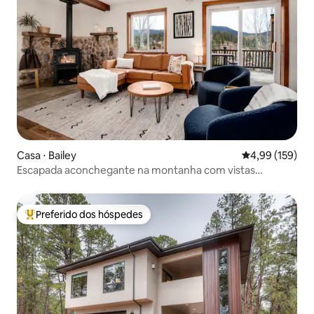
Casa ⋅ Bailey
4,99 de uma av
4,99 (159)
Escapada aconchegante na montanha com vistas
deslumbrantes + banheira de hidromassagem
Preferido dos hóspedes
Entre os melhores preferidos dos hóspedes