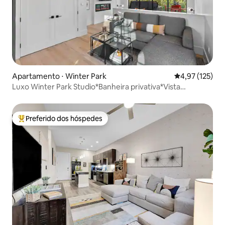
Apartamento ⋅ Winter Park
4,97 de uma av
4,97 (125)
Luxo Winter Park Studio*Banheira privativa*Vista
majestosa
Preferido dos hóspedes
Entre os melhores preferidos dos hóspedes