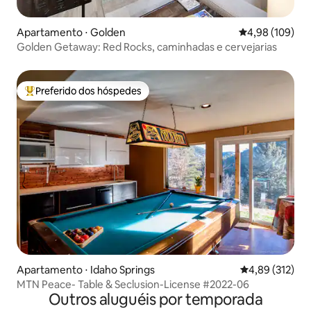
Apartamento ⋅ Golden
4,98 de uma av
4,98 (109)
Golden Getaway: Red Rocks, caminhadas e cervejarias
Preferido dos hóspedes
Entre os melhores preferidos dos hóspedes
Apartamento ⋅ Idaho Springs
4,89 de uma av
4,89 (312)
MTN Peace- Table & Seclusion-License #2022-06
Outros aluguéis por temporada