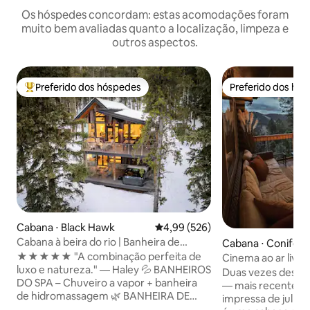
Os hóspedes concordam: estas acomodações foram
muito bem avaliadas quanto a localização, limpeza e
outros aspectos.
Preferido dos hóspedes
Preferido dos hó
Entre os melhores preferidos dos hóspedes
Preferido dos hó
Cabana ⋅ Black Hawk
4,99 de uma avaliação média de 
4,99 (526)
Cabana à beira do rio | Banheira de
Cabana ⋅ Conifer
hidromassagem, fogueira, chuveiro a
★★★★★ "A combinação perfeita de
Cinema ao ar livre
vapor
luxo e natureza." — Haley 💦 BANHEIROS
hidromassagem | 
Duas vezes desta
DO SPA – Chuveiro a vapor + banheira
restaurada
— mais recenteme
de hidromassagem 🌿 BANHEIRA DE
impressa de julho 
HIDROMASSAGEM e REDE – Mergulhe