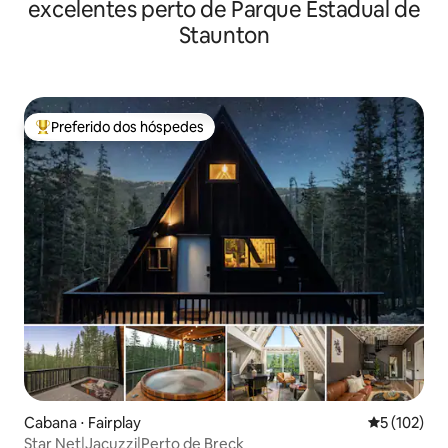
excelentes perto de Parque Estadual de
Staunton
Preferido dos hóspedes
Entre os melhores preferidos dos hóspedes
Cabana ⋅ Fairplay
5 de uma av
5 (102)
Star Net|Jacuzzi|Perto de Breck