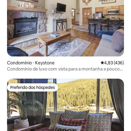
Condomínio ⋅ Keystone
4,83 de uma av
4,83 (436)
Condomínio de luxo com vista para a montanha a poucos
passos da gôndola
Preferido dos hóspedes
Preferido dos hóspedes