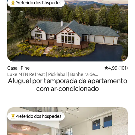
Preferido dos hóspedes
Entre os melhores preferidos dos hóspedes
Casa ⋅ Pine
4,99 de uma av
4,99 (101)
Luxe MTN Retreat | Pickleball | Banheira de
Aluguel por temporada de apartamento
hidromassagem | Fogueira
com ar-condicionado
Preferido dos hóspedes
Entre os melhores preferidos dos hóspedes