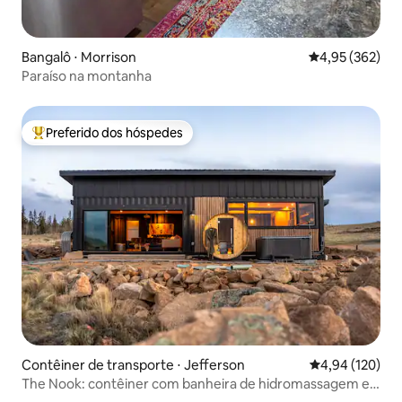
Bangalô ⋅ Morrison
4,95 de uma av
4,95 (362)
Paraíso na montanha
Preferido dos hóspedes
Entre os melhores preferidos dos hóspedes
Contêiner de transporte ⋅ Jefferson
4,94 de uma av
4,94 (120)
The Nook: contêiner com banheira de hidromassagem e
sauna