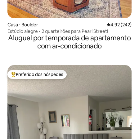
Casa ⋅ Boulder
4,92 de uma av
4,92 (242)
Estúdio alegre - 2 quarteirões para Pearl Street!
Aluguel por temporada de apartamento
com ar-condicionado
Preferido dos hóspedes
Entre os melhores preferidos dos hóspedes