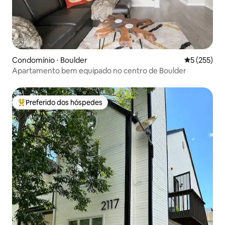
Condomínio ⋅ Boulder
5 de uma av
5 (255)
Apartamento bem equipado no centro de Boulder
Preferido dos hóspedes
Entre os melhores preferidos dos hóspedes