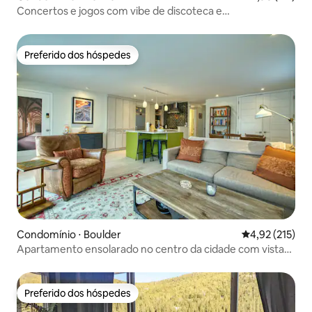
Concertos e jogos com vibe de discoteca e
estacionamento grátis no centro da cidade
Preferido dos hóspedes
Preferido dos hóspedes
Condomínio ⋅ Boulder
4,92 de uma av
4,92 (215)
Apartamento ensolarado no centro da cidade com vista
para o Flatiron
Preferido dos hóspedes
Preferido dos hóspedes