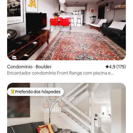
Condomínio ⋅ Boulder
4,9 de uma av
4,9 (175)
Encantador condomínio Front Range com piscina e
banheira de hidromassagem
Preferido dos hóspedes
Entre os melhores preferidos dos hóspedes