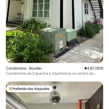
Condomínio ⋅ Boulder
4,81 de uma av
4,81 (303)
Condomínio de 2 quartos e 2 banheiros no centro da
cidade ~ Walnut Mews
Preferido dos hóspedes
Entre os melhores preferidos dos hóspedes