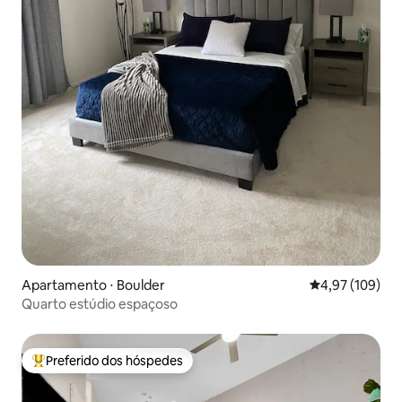
Apartamento ⋅ Boulder
4,97 de uma av
4,97 (109)
Quarto estúdio espaçoso
Preferido dos hóspedes
Entre os melhores preferidos dos hóspedes