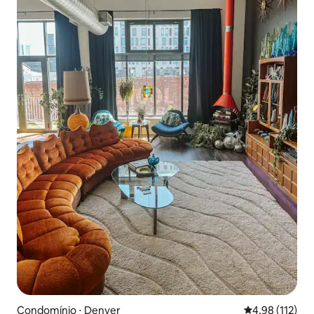
Condomínio ⋅ Denver
4,98 de uma av
4,98 (112)