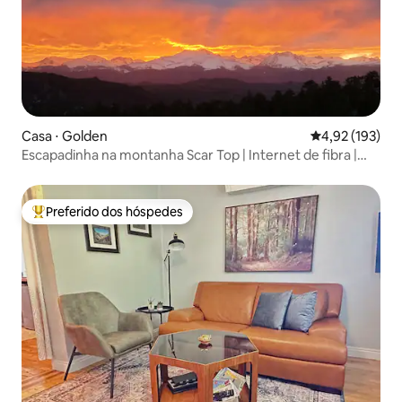
Casa ⋅ Golden
4,92 de uma av
4,92 (193)
Escapadinha na montanha Scar Top | Internet de fibra |
2560 m
Preferido dos hóspedes
Entre os melhores preferidos dos hóspedes