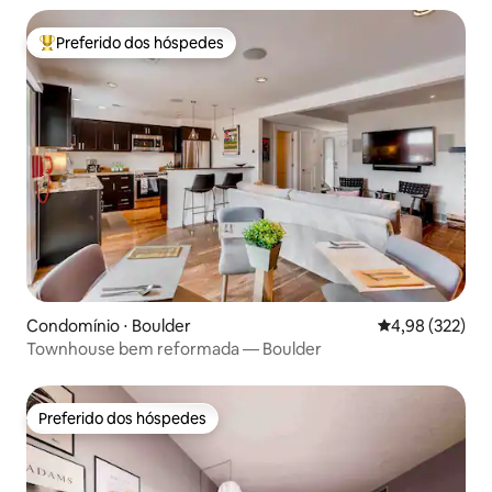
Preferido dos hóspedes
Entre os melhores preferidos dos hóspedes
Condomínio ⋅ Boulder
4,98 de uma av
4,98 (322)
Townhouse bem reformada — Boulder
Preferido dos hóspedes
Preferido dos hóspedes