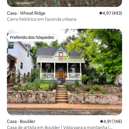
Casa ⋅ Wheat Ridge
4,97 de uma av
4,97 (493)
Carro histórico em fazenda urbana
Preferido dos hóspedes
Preferido dos hóspedes
Casa ⋅ Boulder
4,91 de uma av
4,91 (148)
Casa de artista em Boulder | Vista para a montanha |