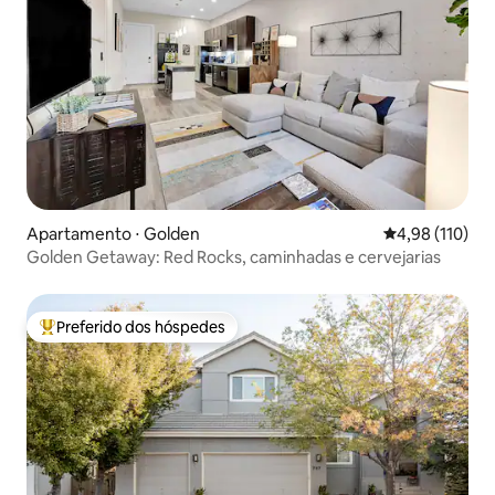
Apartamento ⋅ Golden
4,98 de uma av
4,98 (110)
Golden Getaway: Red Rocks, caminhadas e cervejarias
Preferido dos hóspedes
Entre os melhores preferidos dos hóspedes