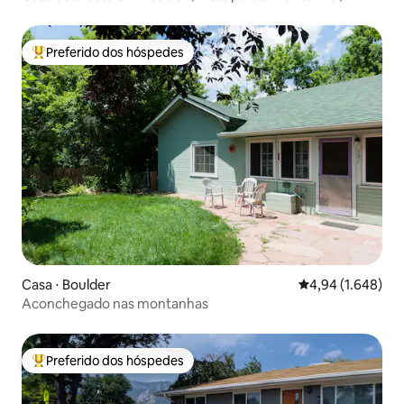
Jardim
Preferido dos hóspedes
Entre os melhores preferidos dos hóspedes
Casa ⋅ Boulder
4,94 de uma aval
4,94 (1.648)
Aconchegado nas montanhas
Preferido dos hóspedes
Entre os melhores preferidos dos hóspedes