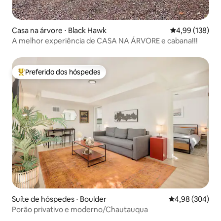
Casa na árvore ⋅ Black Hawk
4,99 de uma av
4,99 (138)
A melhor experiência de CASA NA ÁRVORE e cabana!!!
Preferido dos hóspedes
Entre os melhores preferidos dos hóspedes
Suíte de hóspedes ⋅ Boulder
4,98 de uma ava
4,98 (304)
Porão privativo e moderno/Chautauqua