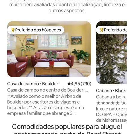
muito bem avaliadas quanto a localização, limpeza e
outros aspectos.
Preferido dos hóspedes
Preferido dos 
Entre os melhores preferidos dos hóspedes
Entre os melhore
Casa de campo ⋅ Boulder
4,95 de uma avaliação média de 
4,95 (730)
Casa de campo no centro de Boulder;
Cabana ⋅ Black H
central, mas isolada.
**Avaliado como o melhor Airbnb de
Cabana à beira do 
Boulder por escritores de viagens e
hidromassagem, fo
★★★★★ "A combi
hóspedes.** A razão é simples: é uma
vapor
luxo e natureza." — Haley 
empresa familiar que abrange 3
DO SPA – Chuveiro
gerações e mais de 40 anos de
de hidromassage
conhecimento local situado no coração
Comodidades populares para aluguel
HIDROMASSAGEM 
de Boulder, a poucos quarteirões do
na beira do riacho