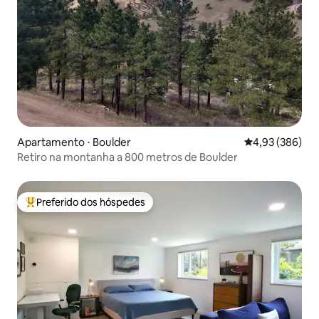
Apartamento ⋅ Boulder
4,93 de uma ava
4,93 (386)
Retiro na montanha a 800 metros de Boulder
Preferido dos hóspedes
Entre os melhores preferidos dos hóspedes