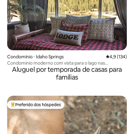
Condomínio ⋅ Idaho Springs
4,9 de uma av
4,9 (134)
Condomínio moderno com vista para o lago nas
Aluguel por temporada de casas para
montanhas
famílias
Preferido dos hóspedes
Entre os melhores preferidos dos hóspedes