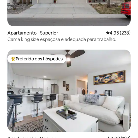
Apartamento ⋅ Superior
4,95 de uma av
4,95 (238)
Cama king size espaçosa e adequada para trabalho.
Preferido dos hóspedes
Entre os melhores preferidos dos hóspedes