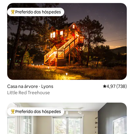
Preferido dos hóspedes
Entre os melhores preferidos dos hóspedes
Casa na árvore ⋅ Lyons
4,97 de uma av
4,97 (738)
Little Red Treehouse
Preferido dos hóspedes
Entre os melhores preferidos dos hóspedes