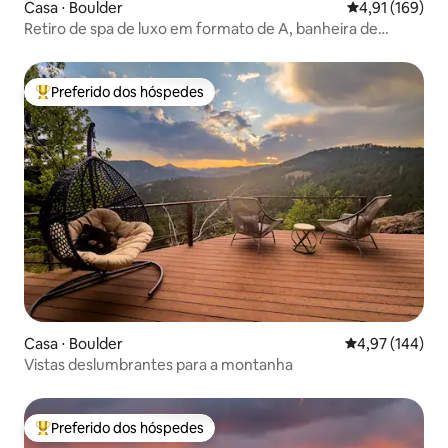
Casa ⋅ Boulder
4,91 de uma av
4,91 (169)
Retiro de spa de luxo em formato de A, banheira de
hidromassagem, sauna de barril
Preferido dos hóspedes
Entre os melhores preferidos dos hóspedes
Casa ⋅ Boulder
4,97 de uma av
4,97 (144)
Vistas deslumbrantes para a montanha
Preferido dos hóspedes
Entre os melhores preferidos dos hóspedes