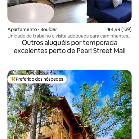
Apartamento ⋅ Boulder
4,99 de uma av
4,99 (139)
Unidade de trabalho e visita adequada para caminhantes
Outros aluguéis por temporada
perto de CU
excelentes perto de Pearl Street Mall
Preferido dos hóspedes
Entre os melhores preferidos dos hóspedes