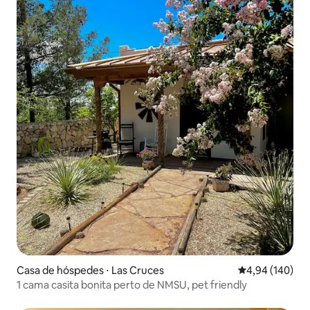
Casa de hóspedes ⋅ Las Cruces
4,94 de uma av
4,94 (140)
1 cama casita bonita perto de NMSU, pet friendly