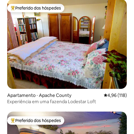
Preferido dos hóspedes
Entre os melhores preferidos dos hóspedes
Apartamento ⋅ Apache County
4,96 de uma av
4,96 (118)
Experiência em uma fazenda Lodestar Loft
Preferido dos hóspedes
Entre os melhores preferidos dos hóspedes