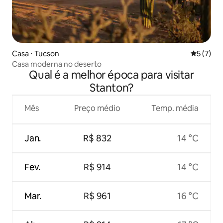
Casa ⋅ Tucson
5 de uma 
5 (7)
Casa moderna no deserto
Qual é a melhor época para visitar
Stanton?
Mês
Preço médio
Temp. média
Jan.
R$ 832
14 °C
Fev.
R$ 914
14 °C
Mar.
R$ 961
16 °C