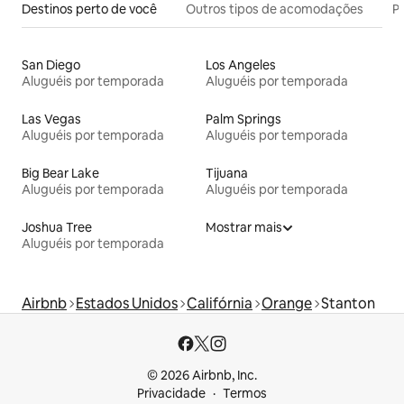
Destinos perto de você
Outros tipos de acomodações
Pr
San Diego
Los Angeles
Aluguéis por temporada
Aluguéis por temporada
Las Vegas
Palm Springs
Aluguéis por temporada
Aluguéis por temporada
Big Bear Lake
Tijuana
Aluguéis por temporada
Aluguéis por temporada
Joshua Tree
Mostrar mais
Aluguéis por temporada
Airbnb
Estados Unidos
Califórnia
Orange
Stanton
© 2026 Airbnb, Inc.
Privacidade
Termos