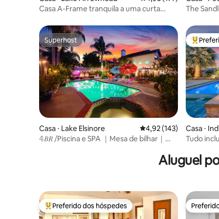
Casa A-Frame tranquila a uma curta
The Sandlo
caminhada da vila e do lago - Novo ar-
reformad
condicionado
Superhost
Prefe
Superhost
Entre os
Casa ⋅ Lake Elsinore
4,92 de uma avaliação m
4,92 (143)
Casa ⋅ Ind
𝟜𝐵𝑅 /Piscina e SPA ｜Mesa de bilhar｜
Tudo inclu
Minigolfe｜Fogueira
incrível/v
Aluguel p
Preferido dos hóspedes
Preferid
Entre os melhores preferidos dos hóspedes
Preferid