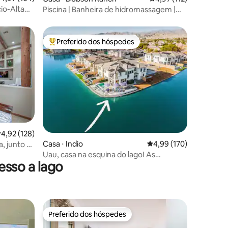
io-Alta
Piscina | Banheira de hidromassagem |
e
Sala de cinema | Arcade | Churrasqueira
Preferido dos hóspedes
Entre os melhores preferidos dos hóspedes
ções
,92 de uma avaliação média de 5, 128 avaliações
4,92 (128)
Casa ⋅ Indio
4,99 de uma avaliação 
4,99 (170)
, junto à
Uau, casa na esquina do lago! As
sso a lago
MELHORES vistas! Villa Paradiso!
Preferido dos hóspedes
Preferido dos hóspedes