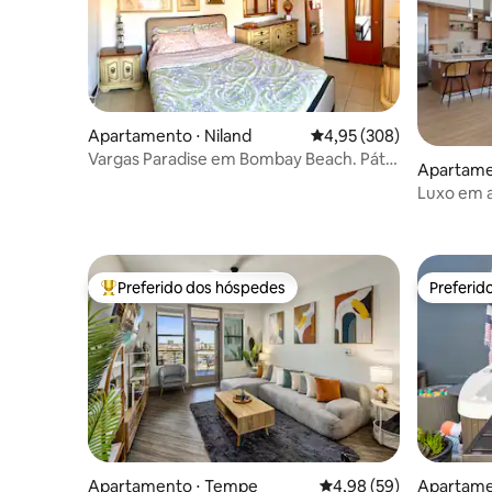
Apartamento ⋅ Niland
4,95 de uma avaliação m
4,95 (308)
Vargas Paradise em Bombay Beach. Pátio
Apartame
privativo. Jardim!
Luxo em a
cidade d
Preferido dos hóspedes
Preferid
Entre os melhores preferidos dos hóspedes
Preferid
Apartamento ⋅ Tempe
4,98 de uma avaliação 
4,98 (59)
Apartame