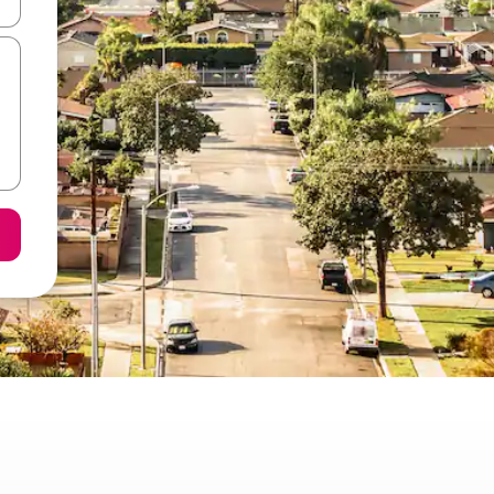
ore-os usando as seta para cima e para baixo do teclado ou tocando e