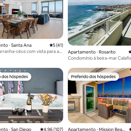
édia de 5, 308 avaliações
nto ⋅ Santa Ana
5 de uma avaliação média de 5, 41 avalia
5 (41)
rranha-céus com vista para a
Apartamento ⋅ Rosarito
4
e Orange County
Condomínio à beira-mar Calafi
Rosarito com vista para o mar
o dos hóspedes
Preferido dos hóspedes
o dos hóspedes
Preferido dos hóspedes
média de 5, 59 avaliações
nto ⋅ San Diego
4,96 de uma avaliação média de 5, 107 avalia
4,96 (107)
Apartamento ⋅ Mission Beac
4