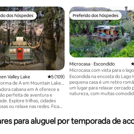
rido dos hóspedes
Preferido dos hóspedes
 melhores preferidos dos hóspedes
Preferido dos hóspedes
Microcasa ⋅ Escondido
4
Microcasa com vista para o lago
na encosta
Escondida na encosta do Lago 
een Valley Lake
5 de uma avaliação média de 5, 109 avalia
5 (109)
pequena casa é um retiro româ
orma de A em Mountain Lake |
édia de 5, 146 avaliações
um lugar para relaxar cercado 
 ar-condicionado, gerador
adora cabana em A oferece a
natureza, com muitas comodid
co
o perfeita de aventura e
que você não precise sacrificar
ade. Explore trilhas, cidades
conforto. Vistas para o lago e p
as ou relaxe nas redes. Fica
montanha de dentro e de fora 
rreno duplo, então você tem
privado e grande coberto, páti
 para você. A mais linda
res para aluguel por temporada de a
jantar, chuveiro ao ar livre (e in
ha na montanha e a 30 min de
bela piscina de água salgada e t
fogo. Embora pareça que você