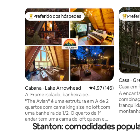
Preferido dos hóspedes
Prefe
Entre os melhores preferidos dos hóspedes
Entre os
Casa ⋅ Gr
Casa em f
Cabana ⋅ Lake Arrowhead
4,97 de uma avaliação m
4,97 (146)
Floresta,
A encant
A-Frame isolado, banheira de
automáti
combinaçã
hidromassagem e acesso ao lago
"The Avian" é uma estrutura em A de 2
tranquilid
quartos com cama king size no loft com
montanhos
uma banheira de 1/2. O quarto de 1º
em um te
andar tem uma cama de loft queen e
espaço só
Stanton: comodidades popula
twin. Ambos os quartos equipado com
cidadezin
ar-condicionado, cortinas blackout,
Big Bear 🔸Gerador automático (sem
roupas de cama confortáveis,