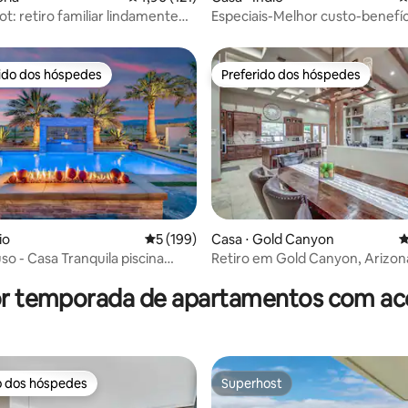
t: retiro familiar lindamente
Especiais-Melhor custo-benefíc
o
qualidade-Piscina+Spa-Elegant
rido dos hóspedes
Preferido dos hóspedes
 melhores preferidos dos hóspedes
Preferido dos hóspedes
édia de 5, 143 avaliações
io
5 de uma avaliação média de 5, 199 avalia
5 (199)
Casa ⋅ Gold Canyon
4
so - Casa Tranquila piscina
Retiro em Gold Canyon, Arizona
istas
montanha
or temporada de apartamentos com ace
o dos hóspedes
Superhost
o dos hóspedes
Superhost