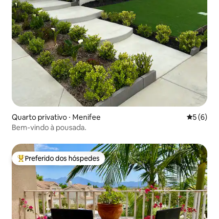
Quarto privativo ⋅ Menifee
5 de uma 
5 (6)
Bem-vindo à pousada.
Preferido dos hóspedes
Entre os melhores preferidos dos hóspedes