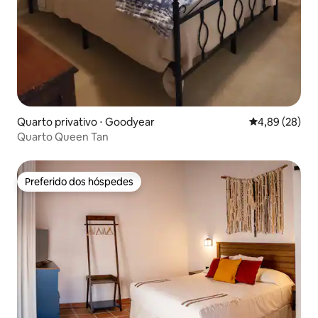
Quarto privativo ⋅ Goodyear
4,89 de uma a
4,89 (28)
Quarto Queen Tan
Preferido dos hóspedes
Preferido dos hóspedes