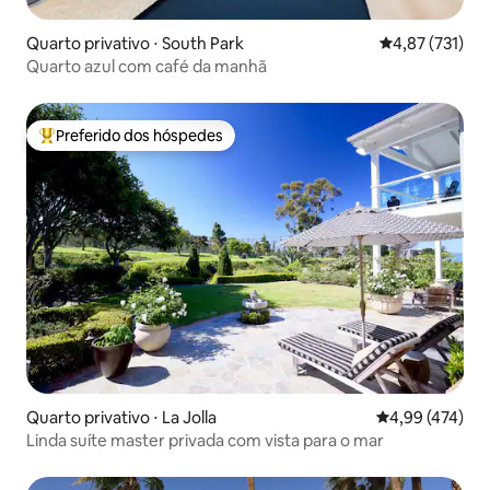
Quarto privativo ⋅ South Park
4,87 de uma av
4,87 (731)
Quarto azul com café da manhã
Preferido dos hóspedes
Entre os melhores preferidos dos hóspedes
Quarto privativo ⋅ La Jolla
4,99 de uma av
4,99 (474)
Linda suíte master privada com vista para o mar