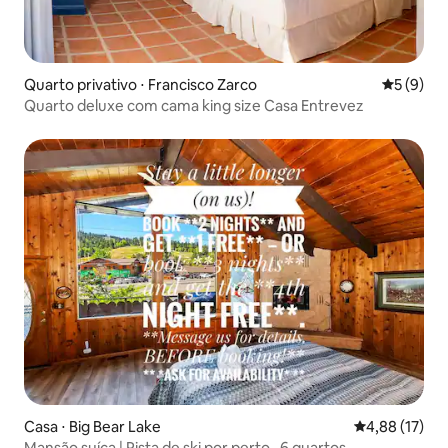
Quarto privativo ⋅ Francisco Zarco
5 de uma 
5 (9)
Quarto deluxe com cama king size Casa Entrevez
Casa ⋅ Big Bear Lake
4,88 de uma a
4,88 (17)
Mansão suíça | Pista de ski por perto · 6 quartos ·