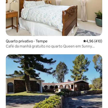
Quarto privativo ⋅ Tempe
4,96 de uma av
4,96 (410)
Café da manhã gratuito no quarto Queen em Sunny
Tempe/Scottsdale