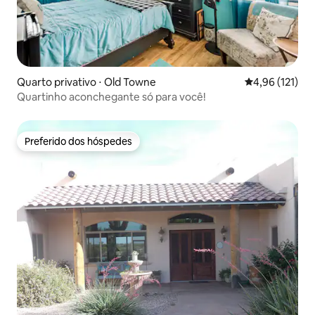
Quarto privativo ⋅ Old Towne
4,96 de uma av
4,96 (121)
Quartinho aconchegante só para você!
Preferido dos hóspedes
Preferido dos hóspedes