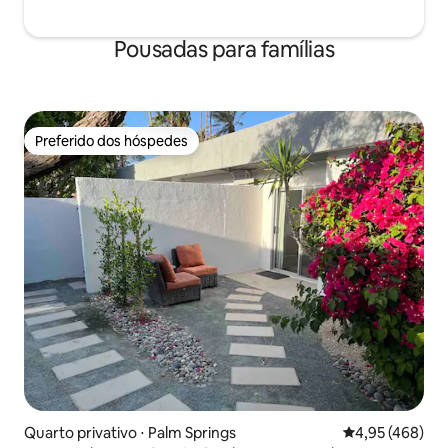
Pousadas para famílias
Preferido dos hóspedes
Preferido dos hóspedes
Quarto privativo ⋅ Palm Springs
4,95 de uma av
4,95 (468)