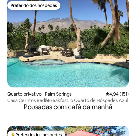
Preferido dos hóspedes
Preferido dos hóspedes
Quarto privativo ⋅ Palm Springs
4,94 de uma av
4,94 (151)
Casa Cerritos Bed&Breakfast, o Quarto de Hóspedes Azul
Pousadas com café da manhã
Preferido dos hóspedes