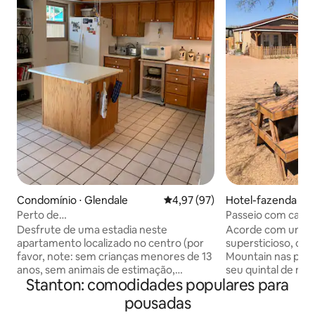
Condomínio ⋅ Glendale
4,97 de uma avaliação média de
4,97 (97)
Hotel-fazenda ⋅ A
nction
Perto de
Passeio com cavalo
GrandCanyonUniv/WestgateStad/Sem
Bunkhouse
Desfrute de uma estadia neste
Acorde com um bel
Taxa de Limpeza
apartamento localizado no centro (por
supersticioso, cami
favor, note: sem crianças menores de 13
Mountain nas prox
anos, sem animais de estimação,
seu quintal de mez
Stanton: comodidades populares para
fumantes, festas) Apenas 5 milhas do
Desfrute do estilo
Cardinal Stadium, Gila River Arena,
selvagem nesta q
pousadas
Westgate Entertainment District. 7
todas as comodida