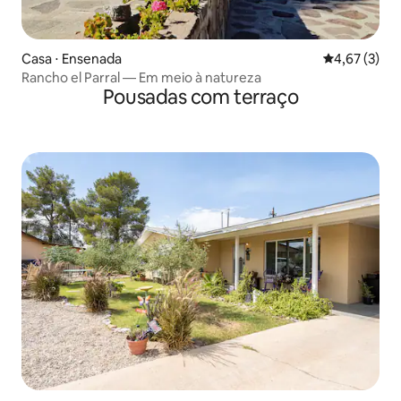
Casa ⋅ Ensenada
4,67 de uma 
4,67 (3)
Rancho el Parral — Em meio à natureza
Pousadas com terraço