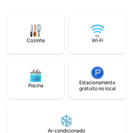
milhas da Talking Stick Arena e do centro
locais divertidos, b
de Phoenix. Localização conveniente
ou confira Ghost 
para todos os estádios de beisebol de
família. Desfrute
treinamento de primavera. Glendale
assada pela avó Leah! Ótimas fé
Glitters Christmas Display, Murphy Park
Montanha da Supe
e Cerreta 's Candy Factory estão a
filhotes bem comp
apenas 1,5 km de distância. Nosso
de limpeza de 50 
Cozinha
Wi-Fi
apartamento é mais antigo, mas limpo e
pele. Deve dar in
confortável. Entrada traseira,
bebês de pele ao r
estacionamento coberto e ao lado de
um pequeno parque.
Estacionamento
Piscina
gratuito no local
Ar-condicionado