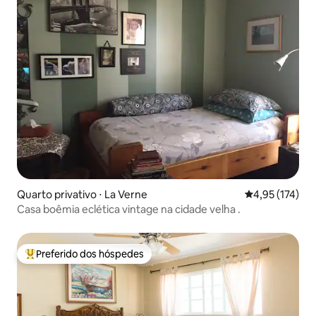
Quarto privativo ⋅ La Verne
4,95 de uma av
4,95 (174)
Casa boêmia eclética vintage na cidade velha .
Preferido dos hóspedes
Entre os melhores preferidos dos hóspedes