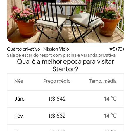
Quarto privativo ⋅ Mission Viejo
5 de uma a
5 (79)
Sala de estar do resort com piscina e varanda privativa
Qual é a melhor época para visitar
Stanton?
Mês
Preço médio
Temp. média
Jan.
R$ 642
14 °C
Fev.
R$ 632
14 °C