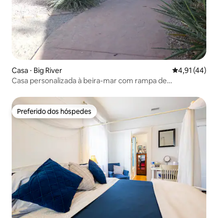
Casa ⋅ Big River
4,91 de uma a
4,91 (44)
Casa personalizada à beira-mar com rampa de
lançamento privada
Preferido dos hóspedes
Preferido dos hóspedes