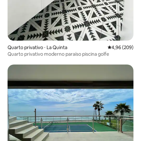
Quarto privativo ⋅ La Quinta
4,96 de uma ava
4,96 (209)
Quarto privativo moderno paraíso piscina golfe