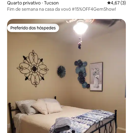
Quarto privativo ⋅ Tucson
4,67 de uma 
4,67 (3)
Fim de semana na casa da vovó #15%OFF4GemShow!
Preferido dos hóspedes
Preferido dos hóspedes