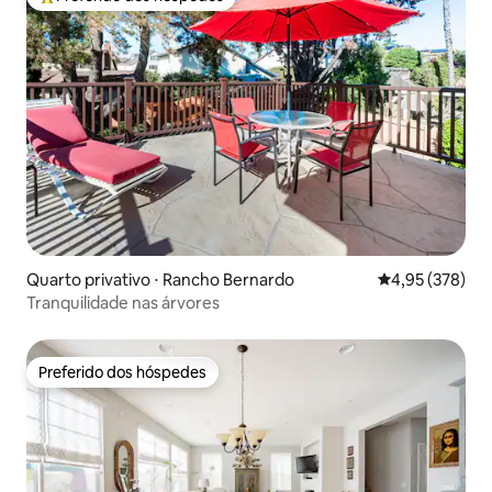
Entre os melhores preferidos dos hóspedes
Quarto privativo ⋅ Rancho Bernardo
4,95 de uma av
4,95 (378)
Tranquilidade nas árvores
Preferido dos hóspedes
Preferido dos hóspedes