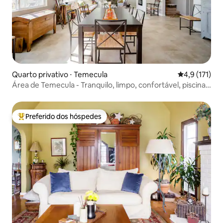
Quarto privativo ⋅ Temecula
4,9 de uma av
4,9 (171)
Área de Temecula - Tranquilo, limpo, confortável, piscina
+ café da manhã
Preferido dos hóspedes
Entre os melhores preferidos dos hóspedes