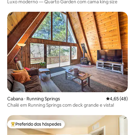
Luxo moderno — Quarto Garden com cama king size
Cabana ⋅ Running Springs
4,65 de uma a
4,65 (48)
Chalé em Running Springs com deck grande e vista!
Preferido dos hóspedes
Entre os melhores preferidos dos hóspedes