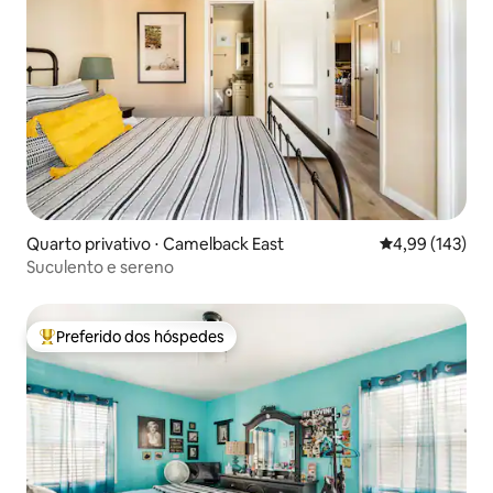
Quarto privativo ⋅ Camelback East
4,99 de uma av
4,99 (143)
Suculento e sereno
Preferido dos hóspedes
Entre os melhores preferidos dos hóspedes