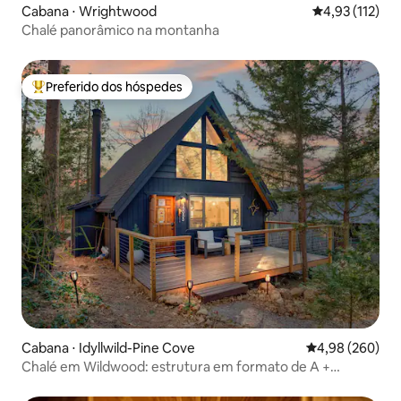
Cabana ⋅ Wrightwood
4,93 de uma av
4,93 (112)
Chalé panorâmico na montanha
Preferido dos hóspedes
Entre os melhores preferidos dos hóspedes
Cabana ⋅ Idyllwild-Pine Cove
4,98 de uma ava
4,98 (260)
Chalé em Wildwood: estrutura em formato de A +
banheira de hidromassagem