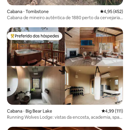
Cabana ⋅ Tombstone
4,95 de uma av
4,95 (452)
Cabana de mineiro autêntica de 1880 perto da cervejaria
Tombstone
Preferido dos hóspedes
Entre os melhores preferidos dos hóspedes
Cabana ⋅ Big Bear Lake
4,99 de uma av
4,99 (111)
Running Wolves Lodge: vistas da encosta, academia, spa,
animais de estimação