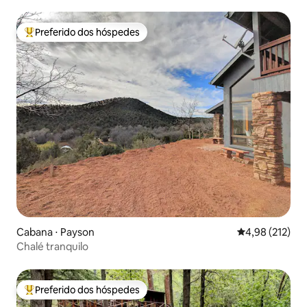
Preferido dos hóspedes
Entre os melhores preferidos dos hóspedes
Cabana ⋅ Payson
4,98 de uma av
4,98 (212)
Chalé tranquilo
Preferido dos hóspedes
Entre os melhores preferidos dos hóspedes