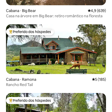
Cabana ⋅ Big Bear
4,9 de uma av
4,9 (639)
Casa na árvore em Big Bear: retiro romântico na floresta
Preferido dos hóspedes
Entre os melhores preferidos dos hóspedes
Cabana ⋅ Ramona
5 de uma av
5 (185)
Rancho Red Tail
Preferido dos hóspedes
Entre os melhores preferidos dos hóspedes