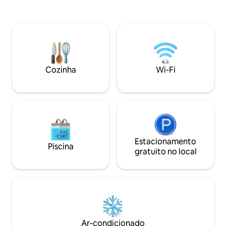
vintage, aninhada
pela Floresta Nacional. Venha encontrar
exuberante florest
alguns dos espólios de Jesse! É perfeito
Cozinha totalmen
para praticantes de trilhas,
recentemente re
observadores de pássaros, caçadores,
aquecimento/ar co
observadores de estrelas e é um paraíso
Desfrute de ativid
para os caçadores de pedras! Internet
nas proximidades 
Starlink. A propriedade tem 150 acres de
Cozinha
Wi-Fi
especial transport
terreno privativo e faz fronteira com a
passada, enquanto
Floresta Nacional. As trilhas são incríveis!
tranquilidade.
Estacionamento
Piscina
gratuito no local
Ar-condicionado