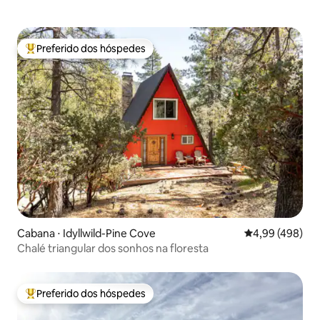
Preferido dos hóspedes
Entre os melhores preferidos dos hóspedes
Cabana ⋅ Idyllwild-Pine Cove
4,99 de uma ava
4,99 (498)
Chalé triangular dos sonhos na floresta
Preferido dos hóspedes
Entre os melhores preferidos dos hóspedes