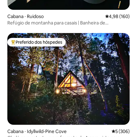
Cabana ⋅ Ruidoso
4,98 de uma av
4,98 (160)
Refúgio de montanha para casais | Banheira de
hidromassagem e vista
Preferido dos hóspedes
Entre os melhores preferidos dos hóspedes
Cabana ⋅ Idyllwild-Pine Cove
5 de uma av
5 (306)