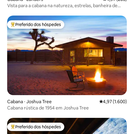
Vista para a cabana na natureza, estrelas, banheira de
imersão, 5 acres
Preferido dos hóspedes
Entre os melhores preferidos dos hóspedes
Cabana ⋅ Joshua Tree
4,97 de uma aval
4,97 (1.600)
Cabana rústica de 1954 em Joshua Tree
Preferido dos hóspedes
Entre os melhores preferidos dos hóspedes