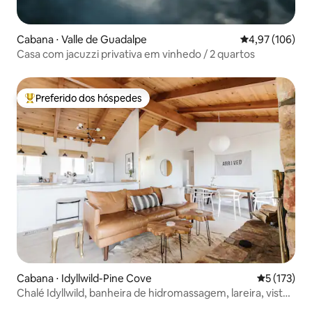
Cabana ⋅ Valle de Guadalpe
4,97 de uma av
4,97 (106)
Casa com jacuzzi privativa em vinhedo / 2 quartos
Preferido dos hóspedes
Entre os melhores preferidos dos hóspedes
Cabana ⋅ Idyllwild-Pine Cove
5 de uma av
5 (173)
Chalé Idyllwild, banheira de hidromassagem, lareira, vista
para a montanha