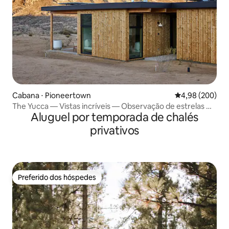
Cabana ⋅ Pioneertown
4,98 de uma ava
4,98 (200)
The Yucca — Vistas incríveis — Observação de estrelas —
Aluguel por temporada de chalés
Fogueira
privativos
Preferido dos hóspedes
Preferido dos hóspedes