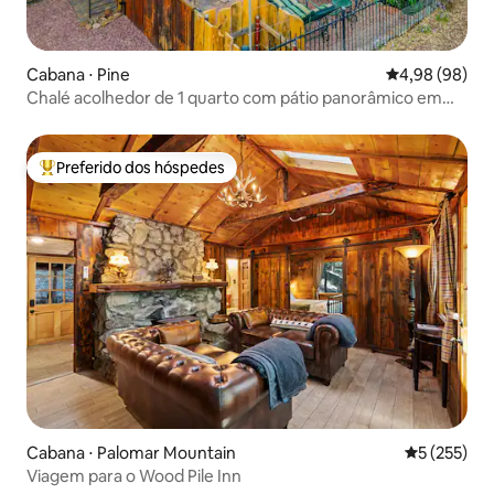
Cabana ⋅ Pine
4,98 de uma av
4,98 (98)
Chalé acolhedor de 1 quarto com pátio panorâmico em
Pine, AZ
Preferido dos hóspedes
Entre os melhores preferidos dos hóspedes
Cabana ⋅ Palomar Mountain
5 de uma av
5 (255)
Viagem para o Wood Pile Inn