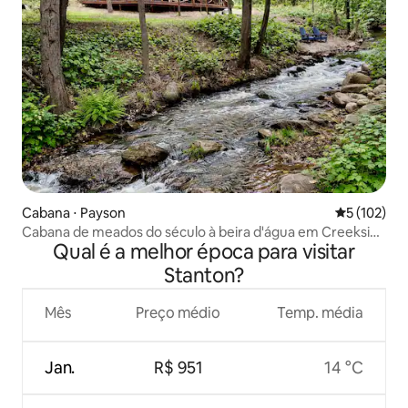
Cabana ⋅ Payson
5 de uma av
5 (102)
Cabana de meados do século à beira d'água em Creekside
Qual é a melhor época para visitar
– Refúgio à beira d'água
Stanton?
Mês
Preço médio
Temp. média
Jan.
R$ 951
14 °C