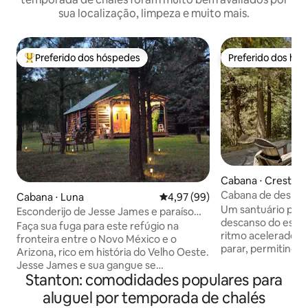
sua localização, limpeza e muito mais.
Preferido dos hóspedes
Preferido dos hó
Entre os melhores preferidos dos hóspedes
Preferido dos hó
Cabana ⋅ Crestlin
Cabana de designe
Cabana ⋅ Luna
4,97 de uma avaliação média de
4,97 (99)
uma caminhada do
Um santuário para
Esconderijo de Jesse James e paraíso
descanso do estil
dos colecionadores de pedras
Faça sua fuga para este refúgio na
ritmo acelerado, 
fronteira entre o Novo México e o
parar, permitindo
Arizona, rico em história do Velho Oeste.
natureza e um foc
Jesse James e sua gangue se
simples da vida. L
Stanton: comodidades populares para
esconderam aqui no final do século XIX!
montanhas ao lad
A marca JJ (Double J) ainda existe hoje
aluguel por temporada de chalés
Cabana dos anos 
como nossa marca. Você estará cercado