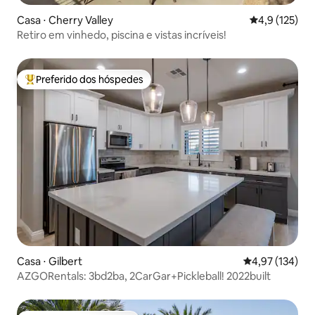
Casa ⋅ Cherry Valley
4,9 de uma av
4,9 (125)
Retiro em vinhedo, piscina e vistas incríveis!
Preferido dos hóspedes
Entre os melhores preferidos dos hóspedes
Casa ⋅ Gilbert
4,97 de uma av
4,97 (134)
AZGORentals: 3bd2ba, 2CarGar+Pickleball! 2022built