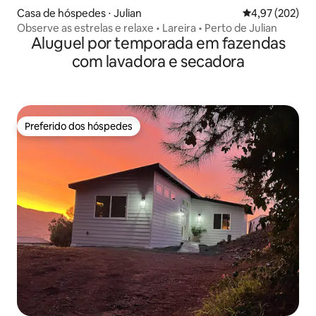
Casa de hóspedes ⋅ Julian
4,97 de uma av
4,97 (202)
Observe as estrelas e relaxe • Lareira • Perto de Julian
Aluguel por temporada em fazendas
com lavadora e secadora
Preferido dos hóspedes
Preferido dos hóspedes