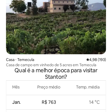
Casa ⋅ Temecula
4,98 de uma av
4,98 (193)
Casa de campo em vinhedo de 5 acres em Temecula
Qual é a melhor época para visitar
Stanton?
Mês
Preço médio
Temp. média
Jan.
R$ 763
14 °C