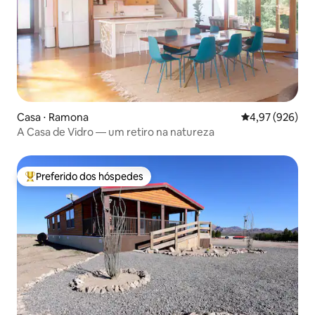
Casa ⋅ Ramona
4,97 de uma ava
4,97 (926)
A Casa de Vidro — um retiro na natureza
Preferido dos hóspedes
Entre os melhores preferidos dos hóspedes