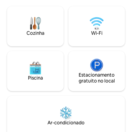
tranquila no campo, desfrute de
banheira e quarto 
entardeceres serenos e do charme da
m²). Suba uma esc
vida na fazenda. Os hóspedes
espaço BR/retiro,
desfrutam de seu próprio quintal
vistas de fuga. N
privado, separado das áreas comuns da
lote de 3 acres co
fazenda, criando um espaço tranquilo
deserto, estrelas 
Cozinha
Wi-Fi
para relaxar, descontrair ou desfrutar de
apenas 10 km da U
uma fogueira privada.
adicionam ao amb
da vida no rancho.
Estacionamento
Piscina
gratuito no local
Ar-condicionado