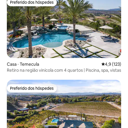
Preferido dos hóspedes
Preferido dos hóspedes
Casa ⋅ Temecula
4,9 de uma av
4,9 (123)
Retiro na região vinícola com 4 quartos | Piscina, spa, vistas
Preferido dos hóspedes
Preferido dos hóspedes