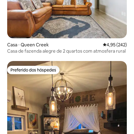
Casa ⋅ Queen Creek
4,95 de uma av
4,95 (242)
Casa de fazenda alegre de 2 quartos com atmosfera rural
Preferido dos hóspedes
Preferido dos hóspedes