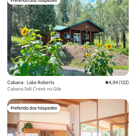
Preferido dos hóspedes
Preferido dos hóspedes
Cabana ⋅ Lake Roberts
4,94 de uma av
4,94 (122)
Cabana Salt Creek no Gila
Preferido dos hóspedes
Preferido dos hóspedes