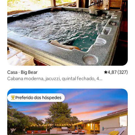
Casa ⋅ Big Bear
4,87 de uma av
4,87 (327)
Cabana moderna, jacuzzi, quintal fechado, 4
crianças/cachorros, relaxamento
Preferido dos hóspedes
Entre os melhores preferidos dos hóspedes