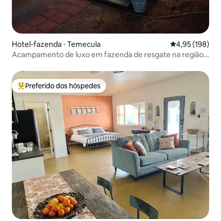
Hotel-fazenda ⋅ Temecula
4,95 de uma av
4,95 (198)
Acampamento de luxo em fazenda de resgate na região
vinícola de Temecula
Preferido dos hóspedes
Entre os melhores preferidos dos hóspedes