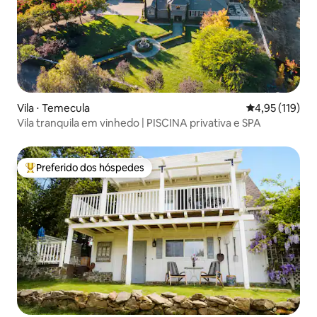
Vila ⋅ Temecula
4,95 de uma av
4,95 (119)
Vila tranquila em vinhedo | PISCINA privativa e SPA
Preferido dos hóspedes
Entre os melhores preferidos dos hóspedes