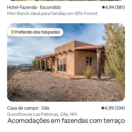
Hotel-fazenda ⋅ Escondido
4,94 de uma av
4,94 (581)
Mini-Ranch ideal para famílias em Elfin Forest
Preferido dos hóspedes
Entre os melhores preferidos dos hóspedes
Casa de campo ⋅ Gila
4,99 de uma ava
4,99 (334)
Guesthouse Las Palomas, Gila, NM
Acomodações em fazendas com terraço