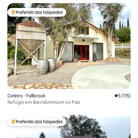
Preferido dos hóspedes
Entre os melhores preferidos dos hóspedes
Celeiro ⋅ Fallbrook
5 de uma av
5 (115)
Refúgio em Barndominium no País
Preferido dos hóspedes
Entre os melhores preferidos dos hóspedes