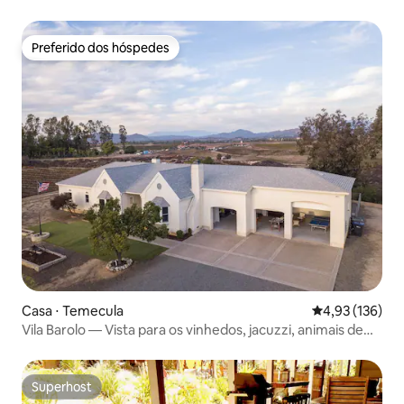
Preferido dos hóspedes
Preferido dos hóspedes
Casa ⋅ Temecula
4,93 de uma av
4,93 (136)
Vila Barolo — Vista para os vinhedos, jacuzzi, animais de
estimação
Superhost
Superhost