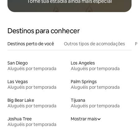
Torne sua estadia ainda mais especial
Destinos para conhecer
Destinos perto de você
Outros tipos de acomodações
Pr
San Diego
Los Angeles
Aluguéis por temporada
Aluguéis por temporada
Las Vegas
Palm Springs
Aluguéis por temporada
Aluguéis por temporada
Big Bear Lake
Tijuana
Aluguéis por temporada
Aluguéis por temporada
Joshua Tree
Mostrar mais
Aluguéis por temporada