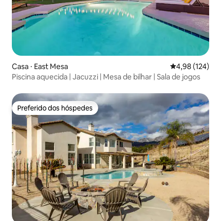
Casa ⋅ East Mesa
4,98 de uma av
4,98 (124)
Piscina aquecida | Jacuzzi | Mesa de bilhar | Sala de jogos
Preferido dos hóspedes
Preferido dos hóspedes