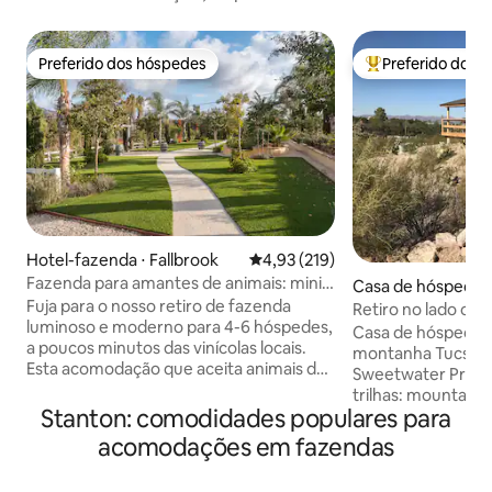
Preferido dos hóspedes
Preferido dos 
Preferido dos hóspedes
Entre os melhore
Hotel-fazenda ⋅ Fallbrook
4,93 de uma avaliação média de 
4,93 (219)
Fazenda para amantes de animais: mini
Casa de hóspedes
burros e alpacas
Fuja para o nosso retiro de fazenda
Retiro no lado oes
luminoso e moderno para 4-6 hóspedes,
Sonora
Casa de hóspedes 
a poucos minutos das vinícolas locais.
montanha Tucson,
Esta acomodação que aceita animais de
Sweetwater Preser
estimação oferece vistas deslumbrantes
trilhas: mountain b
para a montanha, um espaço interno-
Stanton: comodidades populares para
corrida e caminha
externo único e acesso a uma fazenda
banheira de imers
acomodações em fazendas
com animais amigáveis. Perfeito para
churrasqueira, pôr
escapadas românticas ou uma viagem
cozinha completa, 