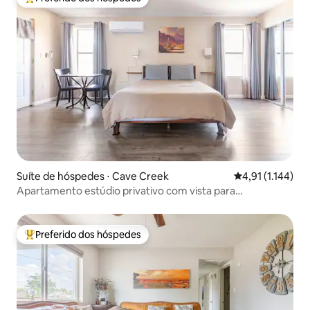
Entre os melhores preferidos dos hóspedes
Suíte de hóspedes ⋅ Cave Creek
4,91 de uma aval
4,91 (1.144)
Apartamento estúdio privativo com vista para
propriedade de cavalos
Preferido dos hóspedes
Entre os melhores preferidos dos hóspedes