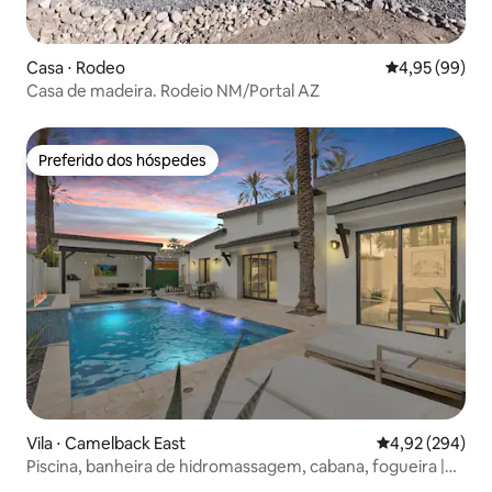
Casa ⋅ Rodeo
4,95 de uma a
4,95 (99)
Casa de madeira. Rodeio NM/Portal AZ
Preferido dos hóspedes
Preferido dos hóspedes
Vila ⋅ Camelback East
4,92 de uma ava
4,92 (294)
Piscina, banheira de hidromassagem, cabana, fogueira |
Perto da cidade velha