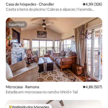
Casa de hóspedes ⋅ Chandler
4,99 de uma ava
4,99 (326)
Casita à beira da piscina | Cabras e alpacas | Fazenda
urbana
Superhost
Superhost
Microcasa ⋅ Ramona
4,86 de uma ava
4,86 (507)
Estadia em microcasa no rancho Wind n Tail
Preferido dos hóspedes