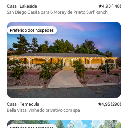
Casa ⋅ Lakeside
4,93 de uma av
4,93 (148)
San Diego Casita para 6 Morey de Prieto Surf Ranch
Preferido dos hóspedes
Preferido dos hóspedes
Casa ⋅ Temecula
4,95 de uma ava
4,95 (298)
Bella Vista: vinhedo privativo com spa